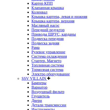
Картер КПП
Клапанная крышка
Коленвал
Крышка картера, левая и нижняя
Крышка картера, верхняя
Масляный насос
Передний редуктор
Приводы ШРУС, карданы
Подвеска передняя
Подвеска задняя
Рама
Рулевое управление
Система охлаждения
Стартер. Магнето
Топливная система
Тормозная система
Электро оборудование
SSV VILLAIN
Бамперы
Вариатор
Воздушный фильтр
Глушитель
Двери
Детали трансмиссии
Инструменты