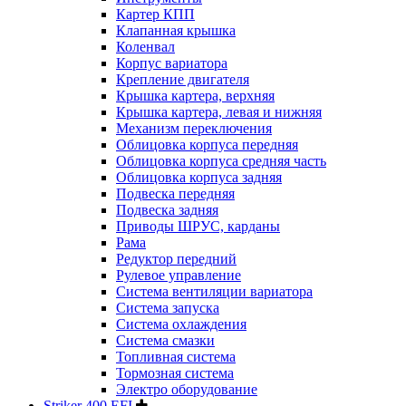
Картер КПП
Клапанная крышка
Коленвал
Корпус вариатора
Крепление двигателя
Крышка картера, верхняя
Крышка картера, левая и нижняя
Механизм переключения
Облицовка корпуса передняя
Облицовка корпуса средняя часть
Облицовка корпуса задняя
Подвеска передняя
Подвеска задняя
Приводы ШРУС, карданы
Рама
Редуктор передний
Рулевое управление
Система вентиляции вариатора
Система запуска
Система охлаждения
Система смазки
Топливная система
Тормозная система
Электро оборудование
Striker 400 EFI