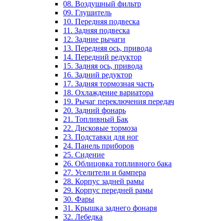
08. Воздушный фильтр
09. Глушитель
10. Передняя подвеска
11. Задняя подвеска
12. Задние рычаги
13. Передняя ось, привода
14. Передний редуктор
15. Задняя ось, привода
16. Задний редуктор
17. Задняя тормозная часть
18. Охлаждение вариатора
19. Рычаг переключения передач
20. Задний фонарь
21. Топливный Бак
22. Дисковые тормоза
23. Подставки для ног
24. Панель приборов
25. Сидение
26. Облицовка топливного бака
27. Уселители и бампера
28. Корпус задней рамы
29. Корпус передней рамы
30. Фары
31. Крышка заднего фонаря
32. Лебедка