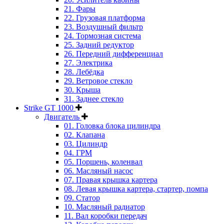
21. Фары
22. Грузовая платформа
23. Воздушный фильтр
24. Тормозная система
25. Задний редуктор
26. Передний дифференциал
27. Электрика
28. Лебёдка
29. Ветровое стекло
30. Крыша
31. Заднее стекло
Strike GT 1000
Двигатель
01. Головка блока цилиндра
02. Клапана
03. Цилиндр
04. ГРМ
05. Поршень, коленвал
06. Масляный насос
07. Правая крышка картера
08. Левая крышка картера, стартер, помпа
09. Статор
10. Масляный радиатор
11. Вал коробки передач