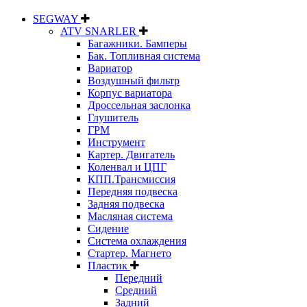
SEGWAY
ATV SNARLER
Багажники. Бамперы
Бак. Топливная система
Вариатор
Воздушный фильтр
Корпус вариатора
Дроссельная заслонка
Глушитель
ГРМ
Инструмент
Картер. Двигатель
Коленвал и ЦПГ
КПП.Трансмиссия
Передняя подвеска
Задняя подвеска
Масляная система
Сидение
Система охлаждения
Стартер. Магнето
Пластик
Передний
Средний
Задний