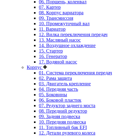
06. Поршень, коленвал
07. Картер
08. Корпус вариатора
09. Трансмиссия
10. Промежуточный вал
11. Вариатор
12. Вилка переключения передач
13. Масляный насос
14. Воздушное охлаждение
15. Стартер
16. Генератор
17. Водяной насос
Корпус
01. Система переключения передач
02. Рама защита
03. Двигатель крепление
04. Передняя часть
05. Боковины
06. Боковой пластик
07. Редуктор заднего моста
08. Передний редуктор
09. Задняя подвеска
10. Передняя подвеска
11. Топливный бак EFI
12. Детали рулевого колеса