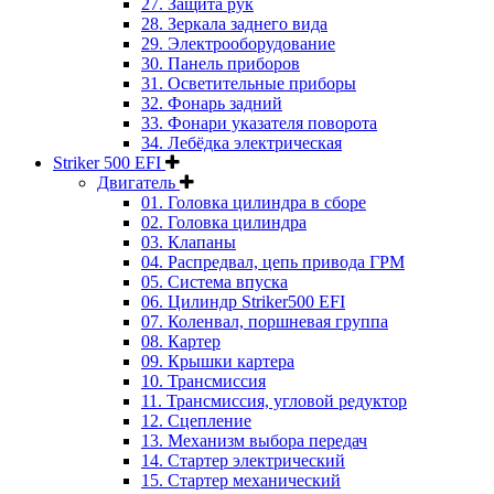
27. Защита рук
28. Зеркала заднего вида
29. Электрооборудование
30. Панель приборов
31. Oсветительные приборы
32. Фонарь задний
33. Фонари указателя поворота
34. Лебёдка электрическая
Striker 500 EFI
Двигатель
01. Головка цилиндра в сборе
02. Головка цилиндра
03. Клапаны
04. Распредвал, цепь привода ГРМ
05. Система впуска
06. Цилиндр Striker500 EFI
07. Коленвал, поршневая группа
08. Картер
09. Крышки картера
10. Трансмиссия
11. Трансмиссия, угловой редуктор
12. Сцепление
13. Механизм выбора передач
14. Стартер электрический
15. Стартер механический