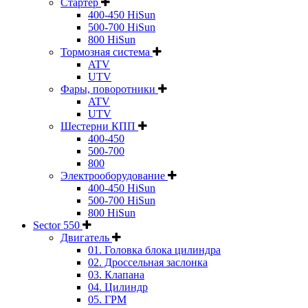
Стартер
400-450 HiSun
500-700 HiSun
800 HiSun
Тормозная система
ATV
UTV
Фары, поворотники
ATV
UTV
Шестерни КПП
400-450
500-700
800
Электрооборудование
400-450 HiSun
500-700 HiSun
800 HiSun
Sector 550
Двигатель
01. Головка блока цилиндра
02. Дроссельная заслонка
03. Клапана
04. Цилиндр
05. ГРМ