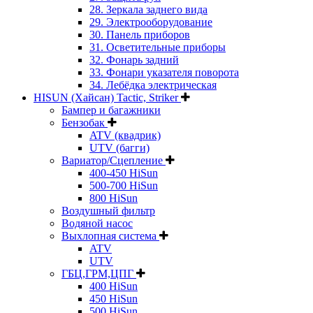
28. Зеркала заднего вида
29. Электрооборудование
30. Панель приборов
31. Oсветительные приборы
32. Фонарь задний
33. Фонари указателя поворота
34. Лебёдка электрическая
HISUN (Хайсан) Tactic, Striker
Бампер и багажники
Бензобак
ATV (квадрик)
UTV (багги)
Вариатор/Сцепление
400-450 HiSun
500-700 HiSun
800 HiSun
Воздушный фильтр
Водяной насос
Выхлопная система
ATV
UTV
ГБЦ,ГРМ,ЦПГ
400 HiSun
450 HiSun
500 HiSun