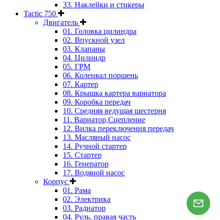
33. Наклейки и стикеры
Tactic 750
Двигатель
01. Головка цилиндра
02. Впускной узел
03. Клапаны
04. Цилиндр
05. ГРМ
06. Коленвал поршень
07. Картер
08. Крышка картера вариатора
09. Коробка передач
10. Средняя ведущая шестерня
11. Вариатор,Сцепление
12. Вилка переключения передач
13. Масляный насос
14. Ручной стартер
15. Стартер
16. Генератор
17. Водяной насос
Корпус
01. Рама
02. Электрика
03. Радиатор
04. Руль. правая часть