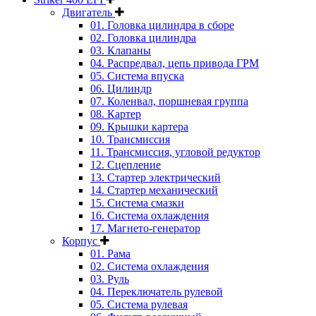
Двигатель
01. Головка цилиндра в сборе
02. Головка цилиндра
03. Клапаны
04. Распредвал, цепь привода ГРМ
05. Система впуска
06. Цилиндр
07. Коленвал, поршневая группа
08. Картер
09. Крышки картера
10. Трансмиссия
11. Трансмиссия, угловой редуктор
12. Сцепление
13. Стартер электрический
14. Стартер механический
15. Система смазки
16. Система охлаждения
17. Магнето-генератор
Корпус
01. Рама
02. Система охлаждения
03. Руль
04. Переключатель рулевой
05. Система рулевая