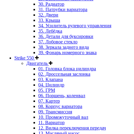
30. Радиатор
31. Патрубки вариатора
32. Двери
33. Крыша
34. Усилитель рулевого управления
35. Лебёдка
36. Детали для буксировки
37. Лобовое стекло
38. Зеркала заднего вида
39. Фонарь номерного знака
Strike 550
Двигатель
01. Головка блока цилиндра
02. Дроссельная заслонка
03. Клапана
04. Цилиндр
05. ГРМ
06. Поршень, коленвал
07. Картер
08. Корпус вариатора
09. Трансмиссия
10. Промежуточный вал
11. Вариатор
12. Вилка переключения передач
13. Масляный насос