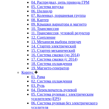
04. Распредвал, цепь привода ГРМ
05. Система впуска
06. Цилиндр
07. Коленвал, поршневая группа
08. Картер
09. Крышки вариатора и магнето
10. Трансмиссия
11. Трансмиссия, угловой редуктор
12. Сцепление
13. Механизм выбора передач
14. Стартер электрический
15. Стартер механический
16. Система смазки (до 2014)
17. Система смазки (с 2014)
18. Система охлаждения
19. Магнето-генератор
Корпус
01. Рама
02. Система охлаждения
03. Руль
04. Переключатель рулевой
05. Система рулевая с электрическим
усилителем (EPS)
06. Система рулевая без электрического
усилителя