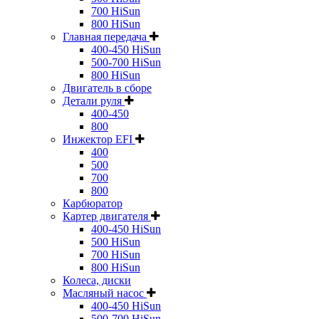
700 HiSun
800 HiSun
Главная передача
400-450 HiSun
500-700 HiSun
800 HiSun
Двигатель в сборе
Детали руля
400-450
800
Инжектор EFI
400
500
700
800
Карбюратор
Картер двигателя
400-450 HiSun
500 HiSun
700 HiSun
800 HiSun
Колeса, диски
Масляный насос
400-450 HiSun
500-700 HiSun