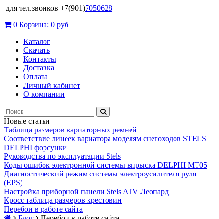
для тел.звонков +7(901)
7050628
0
Корзина:
0 руб
Каталог
Скачать
Контакты
Доставка
Оплата
Личный кабинет
О компании
Новые статьи
Таблица размеров вариаторных ремней
Соответствие линеек вариатора моделям снегоходов STELS
DELPHI форсунки
Руководства по эксплуатации Stels
Коды ошибок электронной системы впрыска DELPHI MT05
Диагностический режим системы электроусилителя руля
(EPS)
Настройка приборной панели Stels ATV Леопард
Кросс таблица размеров крестовин
Перебои в работе сайта
Блог
Перебои в работе сайта