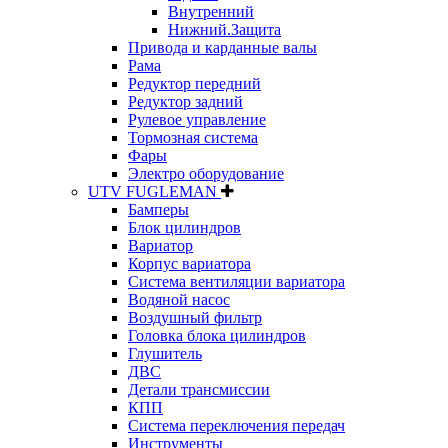
Внутренний
Нижний.Защита
Привода и карданные валы
Рама
Редуктор передний
Редуктор задний
Рулевое управление
Тормозная система
Фары
Электро оборудование
UTV FUGLEMAN
Бамперы
Блок цилиндров
Вариатор
Корпус вариатора
Система вентиляции вариатора
Водяной насос
Воздушный фильтр
Головка блока цилиндров
Глушитель
ДВС
Детали трансмиссии
КПП
Система переключения передач
Инструменты