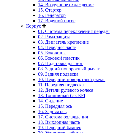
14. Воздушное охлаждение
15. Стартер
16. Генератор
17. Водяной насос
Корпус
01. Система переключения передач
02. Рама защита
03. Двигатель крепление
04. Передняя часть
05. Боковины
06. Боковой пластик
07. Подставка для ног
08. Задний поворотный рычаг
09. Задняя подвеска
10. Передний поворотный рычаг
11. Передняя подвеска
12. Детали рулевого колеса
13. Топливный бак EFI
14. Сидение
15. Передняя ось
16. Задняя ось
17. Система охлаждения
18. Выхлопная часть
19. Передний бампер
20. Усилитель кабины