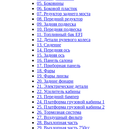
05. Боковины
06. Боковой пластик
07. Редуктор заднего моста
08. Передний редуктор
09. Задняя подвеска
10. Передняя подвеска
11. Топливный бак EFI
12. Детали рулевого колеса
13. Сидение
14. Передняя ось
15. Задняя ось
16. Панель салона
17. Приборная панель
18. Фары
19. Фары линзы
20. Задние фонари
21. Электрические детали
22. Усилитель кабины
23. Передний бампер
24. Платформа грузовой кабины 1
25. Платформа грузовой кабины 2
26. Тормозная система
27. Воздушный фильтр
28. Выхлопная часть
29. Выхлопная часть 750cc