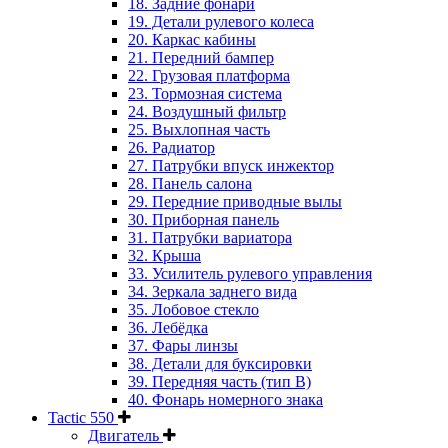
18. Задние фонари
19. Детали рулевого колеса
20. Каркас кабины
21. Передний бампер
22. Грузовая платформа
23. Тормозная система
24. Воздушный фильтр
25. Выхлопная часть
26. Радиатор
27. Патрубки впуск инжектор
28. Панель салона
29. Передние приводные вылы
30. Приборная панель
31. Патрубки вариатора
32. Крыша
33. Усилитель рулевого управления
34. Зеркала заднего вида
35. Лобовое стекло
36. Лебёдка
37. Фары линзы
38. Детали для буксировки
39. Передняя часть (тип B)
40. Фонарь номерного знака
Tactic 550
Двигатель