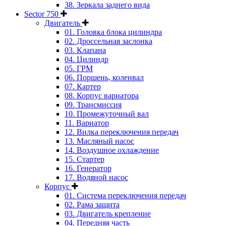
38. Зеркала заднего вида
Sector 750
Двигатель
01. Головка блока цилиндра
02. Дроссельная заслонка
03. Клапана
04. Цилиндр
05. ГРМ
06. Поршень, коленвал
07. Картер
08. Корпус вариатора
09. Трансмиссия
10. Промежуточный вал
11. Вариатор
12. Вилка переключения передач
13. Масляный насос
14. Воздушное охлаждение
15. Стартер
16. Генератор
17. Водяной насос
Корпус
01. Система переключения передач
02. Рама защита
03. Двигатель крепление
04. Передняя часть