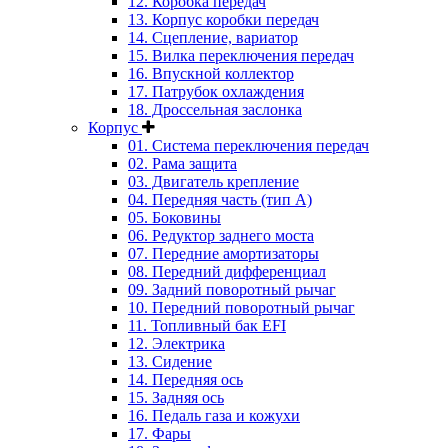
12. Коробка передач
13. Корпус коробки передач
14. Сцепление, вариатор
15. Вилка переключения передач
16. Впускной коллектор
17. Патрубок охлаждения
18. Дроссельная заслонка
Корпус
01. Система переключения передач
02. Рама защита
03. Двигатель крепление
04. Передняя часть (тип А)
05. Боковины
06. Редуктор заднего моста
07. Передние амортизаторы
08. Передний дифференциал
09. Задний поворотный рычаг
10. Передний поворотный рычаг
11. Топливный бак EFI
12. Электрика
13. Сидение
14. Передняя ось
15. Задняя ось
16. Педаль газа и кожухи
17. Фары