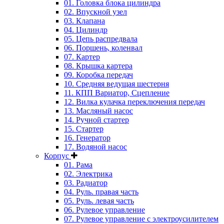
01. Головка блока цилиндра
02. Впускной узел
03. Клапана
04. Цилиндр
05. Цепь распредвала
06. Поршень, коленвал
07. Картер
08. Крышка картера
09. Коробка передач
10. Средняя ведущая шестерня
11. КПП Вариатор, Сцепление
12. Вилка кулачка переключения передач
13. Масляный насос
14. Ручной стартер
15. Стартер
16. Генератор
17. Водяной насос
Корпус
01. Рама
02. Электрика
03. Радиатор
04. Руль. правая часть
05. Руль. левая часть
06. Рулевое управление
07. Рулевое управление с электроусилителем