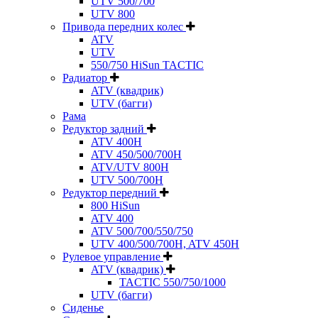
UTV 500/700
UTV 800
Привода передних колес
ATV
UTV
550/750 HiSun TACTIC
Радиатор
ATV (квадрик)
UTV (багги)
Рама
Редуктор задний
ATV 400H
ATV 450/500/700H
ATV/UTV 800H
UTV 500/700H
Редуктор передний
800 HiSun
ATV 400
ATV 500/700/550/750
UTV 400/500/700H, ATV 450H
Рулевое управление
ATV (квадрик)
TACTIC 550/750/1000
UTV (багги)
Сиденье