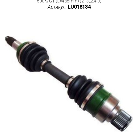
500K/GT (L=485mm) (213_2.4.0)
Артикул:
LU018134