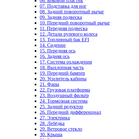
06. Боковой пластик
07. Подставка для ног
08. Задний поворотный рычаг
09. Задняя подвеска
10. Передний поворотный рычаг
11. Передняя подвеска
12. Детали рулевого колеса
13. Топливный бак EFI
14. Сидение
15. Передняя ось
16. Задняя ось
17. Система охлаждения
18. Выхлопная часть
19. Передний бампер
20. Усилитель кабины
21. Фары
22. Грузовая платформа
23. Воздушный фильтр
24. Тормозная система
25. Задний редуктор
26. Передний дифференциал
27. Электрика
28. Лебёдка
29. Ветровое стекло
30. Крыша