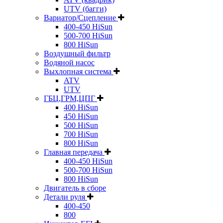
UTV (багги)
Вариатор/Сцепление
400-450 HiSun
500-700 HiSun
800 HiSun
Воздушный фильтр
Водяной насос
Выхлопная система
ATV
UTV
ГБЦ,ГРМ,ЦПГ
400 HiSun
450 HiSun
500 HiSun
700 HiSun
800 HiSun
Главная передача
400-450 HiSun
500-700 HiSun
800 HiSun
Двигатель в сборе
Детали руля
400-450
800