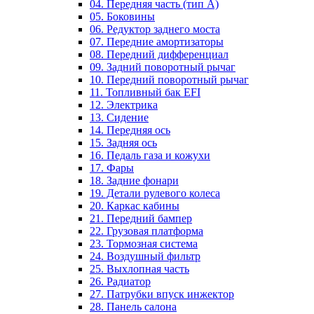
04. Передняя часть (тип А)
05. Боковины
06. Редуктор заднего моста
07. Передние амортизаторы
08. Передний дифференциал
09. Задний поворотный рычаг
10. Передний поворотный рычаг
11. Топливный бак EFI
12. Электрика
13. Сидение
14. Передняя ось
15. Задняя ось
16. Педаль газа и кожухи
17. Фары
18. Задние фонари
19. Детали рулевого колеса
20. Каркас кабины
21. Передний бампер
22. Грузовая платформа
23. Тормозная система
24. Воздушный фильтр
25. Выхлопная часть
26. Радиатор
27. Патрубки впуск инжектор
28. Панель салона