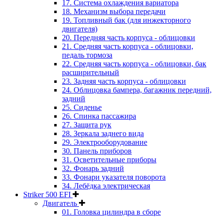
17. Система охлаждения вариатора
18. Механизм выбора передачи
19. Топливный бак (для инжекторного
двигателя)
20. Передняя часть корпуса - облицовки
21. Средняя часть корпуса - облицовки,
педаль тормоза
22. Средняя часть корпуса - облицовки, бак
расширительный
23. Задняя часть корпуса - облицовки
24. Облицовка бампера, багажник передний,
задний
25. Сиденье
26. Спинка пассажира
27. Защита рук
28. Зеркала заднего вида
29. Электрооборудование
30. Панель приборов
31. Oсветительные приборы
32. Фонарь задний
33. Фонари указателя поворота
34. Лебёдка электрическая
Striker 500 EFI
Двигатель
01. Головка цилиндра в сборе