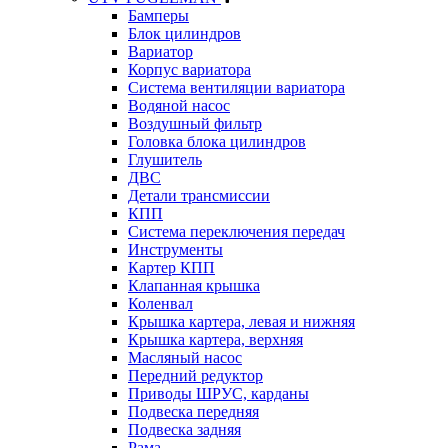
Бамперы
Блок цилиндров
Вариатор
Корпус вариатора
Система вентиляции вариатора
Водяной насос
Воздушный фильтр
Головка блока цилиндров
Глушитель
ДВС
Детали трансмиссии
КПП
Система переключения передач
Инструменты
Картер КПП
Клапанная крышка
Коленвал
Крышка картера, левая и нижняя
Крышка картера, верхняя
Масляный насос
Передний редуктор
Приводы ШРУС, карданы
Подвеска передняя
Подвеска задняя
Рама