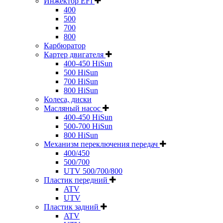
Инжектор EFI
400
500
700
800
Карбюратор
Картер двигателя
400-450 HiSun
500 HiSun
700 HiSun
800 HiSun
Колeса, диски
Масляный насос
400-450 HiSun
500-700 HiSun
800 HiSun
Механизм переключения передач
400/450
500/700
UTV 500/700/800
Пластик передний
ATV
UTV
Пластик задний
ATV