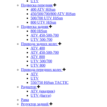
UTV
Подвеска передняя
400 ATV HiSun
450/500/700/800 ATV HiSun
500/700 UTV HiSun
800 UTV HiSun
Подвеска задняя
800 HiSun
ATV 450-500-700
UTV 500-700
Привода задних колес
ATV 400
ATV 450-500-700
ATV 800
UTV 500/700
UTV 800
Привода передних колес
ATV
UTV
550/750 HiSun TACTIC
Радиатор
ATV (квадрик)
UTV (багги)
Рама
Редуктор задний