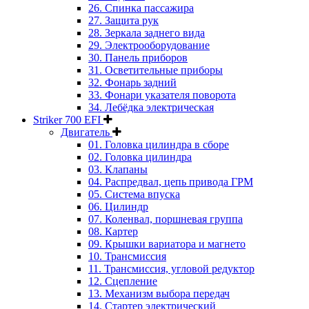
26. Спинка пассажира
27. Защита рук
28. Зеркала заднего вида
29. Электрооборудование
30. Панель приборов
31. Oсветительные приборы
32. Фонарь задний
33. Фонари указателя поворота
34. Лебёдка электрическая
Striker 700 EFI
Двигатель
01. Головка цилиндра в сборе
02. Головка цилиндра
03. Клапаны
04. Распредвал, цепь привода ГРМ
05. Система впуска
06. Цилиндр
07. Коленвал, поршневая группа
08. Картер
09. Крышки вариатора и магнето
10. Трансмиссия
11. Трансмиссия, угловой редуктор
12. Сцепление
13. Механизм выбора передач
14. Стартер электрический