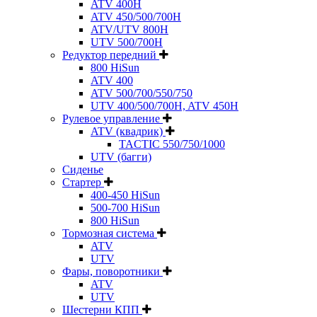
ATV 400H
ATV 450/500/700H
ATV/UTV 800H
UTV 500/700H
Редуктор передний
800 HiSun
ATV 400
ATV 500/700/550/750
UTV 400/500/700H, ATV 450H
Рулевое управление
ATV (квадрик)
TACTIC 550/750/1000
UTV (багги)
Сиденье
Стартер
400-450 HiSun
500-700 HiSun
800 HiSun
Тормозная система
ATV
UTV
Фары, поворотники
ATV
UTV
Шестерни КПП