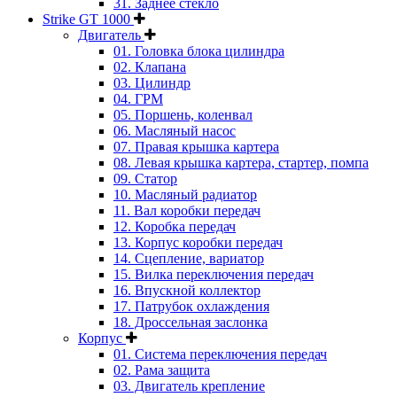
31. Заднее стекло
Strike GT 1000
Двигатель
01. Головка блока цилиндра
02. Клапана
03. Цилиндр
04. ГРМ
05. Поршень, коленвал
06. Масляный насос
07. Правая крышка картера
08. Левая крышка картера, стартер, помпа
09. Статор
10. Масляный радиатор
11. Вал коробки передач
12. Коробка передач
13. Корпус коробки передач
14. Сцепление, вариатор
15. Вилка переключения передач
16. Впускной коллектор
17. Патрубок охлаждения
18. Дроссельная заслонка
Корпус
01. Система переключения передач
02. Рама защита
03. Двигатель крепление