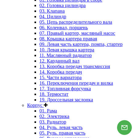
02. Головка цилиндра
03. Клапана
04. Цилиндр
05. Цепь распределительного вала
06. Коленвал, поршень
07. Правый картер, масляный насос
08. Крышка картера правая
09. Левая часть картера, помпа, стартер
10. Левая крышка картера
11. Маслянный радиатор
12. Карданный вал
13. Коробка передач трансмиссия
14. Коробка передач
15. Части вариатора
16. Переключения передач и вилка
17. Топливная форсунка
18. Термостат
19. Дроссельная заслонка
Корпус
01. Рама
02. Электрика
03. Радиатор
04. Руль. левая часть
05. Руль. правая часть