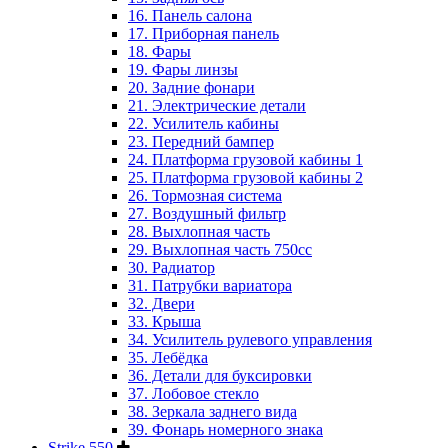
16. Панель салона
17. Приборная панель
18. Фары
19. Фары линзы
20. Задние фонари
21. Электрические детали
22. Усилитель кабины
23. Передний бампер
24. Платформа грузовой кабины 1
25. Платформа грузовой кабины 2
26. Тормозная система
27. Воздушный фильтр
28. Выхлопная часть
29. Выхлопная часть 750cc
30. Радиатор
31. Патрубки вариатора
32. Двери
33. Крыша
34. Усилитель рулевого управления
35. Лебёдка
36. Детали для буксировки
37. Лобовое стекло
38. Зеркала заднего вида
39. Фонарь номерного знака
Strike 550