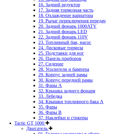
16. Задний редуктор
17. Задняя тормозная часть
18. Охлаждение вариатора
19. Рычаг переключения передач
20. Задний фонарь 1000ATV
21. Задний фонарь LED
22. Задний фонарь 110V
23. Топливный бак, насос
24. Дисковые тормоза
25. Подставки для ног
26. Панель приборов
27. Сидение
28. Усилители и бампера
29. Корпус задней рамы
30. Корпус передней рамы
31. Фары А
32. Крышка заднего фонаря
33. Лебедка
34. Крышки топливного бака А
35. Фары
36. Фары B
37. Наклейки и стикеры
Tactic GT 1000
Двигатель
01. Головка цилиндра в сборе