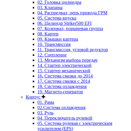
02. Головка цилиндра
03. Клапаны
04. Распредвал, цепь привода ГРМ
05. Система впуска
06. Цилиндр Striker500 EFI
07. Коленвал, поршневая группа
08. Картер
09. Крышки картера
10. Трансмиссия
11. Трансмиссия, угловой редуктор
12. Сцепление
13. Механизм выбора передач
14. Стартер электрический
15. Стартер механический
16. Система смазки до 2014
17. Система смазки c 2014
18. Система охлаждения
19. Магнето-генератор
Корпус
01. Рама
02.Система охлаждения
03. Руль
04. Переключатель рулевой
05. Система рулевая с электрическим
усилителем (EPS)