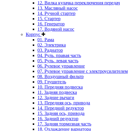
12. Вилка кулачка переключения передач
13. Масляный насос
14. Ручной стартер
15. Стартер
16. Генератор
17. Водяной насос
Корпус
01. Рама
02. Электрика
03. Радиатор
04. Руль. правая часть
05. Руль. левая часть
06. Рулевое управление
07. Рулевое управление с электроусилителем
08. Воздушный фильтр
09. Глушитель
10. Передняя подвеска
11. Задняя подвеска
12. Задние рычаги
13. Передняя ось, привода
14. Передний редуктор
15. Задняя ось, привода
16. Задний редуктор
17. Задняя тормозная часть
18. Охлаждение вариатора