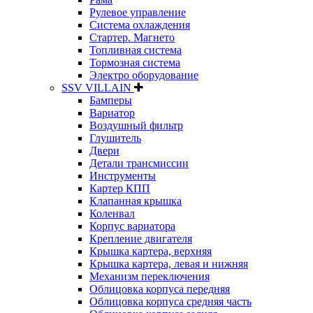
Рулевое управление
Система охлаждения
Стартер. Магнето
Топливная система
Тормозная система
Электро оборудование
SSV VILLAIN
Бамперы
Вариатор
Воздушный фильтр
Глушитель
Двери
Детали трансмиссии
Инструменты
Картер КПП
Клапанная крышка
Коленвал
Корпус вариатора
Крепление двигателя
Крышка картера, верхняя
Крышка картера, левая и нижняя
Механизм переключения
Облицовка корпуса передняя
Облицовка корпуса средняя часть