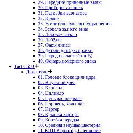
29. Передние приводные вылы
30. Приборная панель
31. Патрубки вариатора
32. Крыша
33. Усилитель рулевого управления
34. Зеркала заднего вида
35. Лобовое стекло
36. Лебёдка
37. Фары линзы
38. Детали для буксировки
39. Передняя часть (тип B)
40. Фонарь номерного знака
Tactic 550
Двигатель
01. Головка блока цилиндра
02. Впускной узел
03. Клапана
04. Цилиндр
05. Цепь распредвала
06. Поршень, коленвал
07. Картер
08. Крышка картера
09. Коробка передач
10. Средняя ведущая шестерня
11. КПП Вариатор, Сцепление