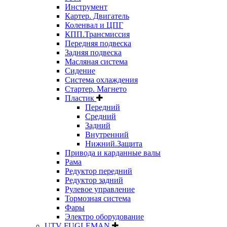
Инструмент
Картер. Двигатель
Коленвал и ЦПГ
КПП.Трансмиссия
Передняя подвеска
Задняя подвеска
Масляная система
Сидение
Система охлаждения
Стартер. Магнето
Пластик
Передний
Средний
Задний
Внутренний
Нижний.Защита
Привода и карданные валы
Рама
Редуктор передний
Редуктор задний
Рулевое управление
Тормозная система
Фары
Электро оборудование
UTV FUGLEMAN