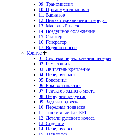
09. Трансмиссия
10. Промежуточный вал
11. Вариатор
12. Вилка переключения передач
13. Масляный насос
14. Воздушное охлаждение
15. Стартер
16. Генератор
17. Водяной насос
Корпус
01. Система переключения передач
02. Рама защита
03. Двигатель крепление
04. Передняя часть
05. Боковины
06. Боковой пластик
07. Редуктор заднего моста
08. Передний редуктор
09. Задняя подвеска
10. Передняя подвеска
11. Топливный бак EFI
12. Детали рулевого колеса
13. Сидение
14. Передняя ось
15. Задняя ось