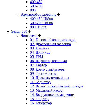
400-450
500-700
800
Электрооборудование
400-450 HiSun
500-700 HiSun
800 HiSun
Sector 550
Двигатель
01. Головка блока цилиндра
02. Дроссельная заслонка
03. Клапана
04. Цилиндр
05. ГРМ
06. Поршень, коленвал
07. Картер
08. Корпус вариатора
09. Трансмиссия
10. Промежуточный вал
11. Вариатор
12. Вилка переключения передач
13. Масляный насос
14. Воздушное охлаждение
15. Стартер
16. Генератор