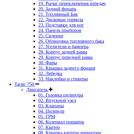
19. Рычаг переключения передач
20. Задний фонарь
21. Топливный Бак
22. Дисковые тормоза
23. Подставки для ног
24. Панель приборов
25. Сидение
26. Облицовка топливного бака
27. Уселители и бампера
28. Корпус задней рамы
29. Корпус передней рамы
30. Фары
31. Крышка заднего фонаря
32. Лебедка
33. Наклейки и стикеры
Tactic 750
Двигатель
01. Головка цилиндра
02. Впускной узел
03. Клапаны
04. Цилиндр
05. ГРМ
06. Коленвал поршень
07. Картер
08. Крышка картера вариатора