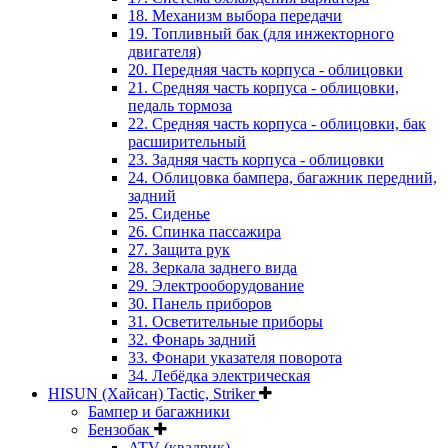
18. Механизм выбора передачи
19. Топливный бак (для инжекторного
двигателя)
20. Передняя часть корпуса - облицовки
21. Средняя часть корпуса - облицовки,
педаль тормоза
22. Средняя часть корпуса - облицовки, бак
расширительный
23. Задняя часть корпуса - облицовки
24. Облицовка бампера, багажник передний,
задний
25. Сиденье
26. Спинка пассажира
27. Защита рук
28. Зеркала заднего вида
29. Электрооборудование
30. Панель приборов
31. Oсветительные приборы
32. Фонарь задний
33. Фонари указателя поворота
34. Лебёдка электрическая
HISUN (Хайсан) Tactic, Striker
Бампер и багажники
Бензобак
ATV (квадрик)