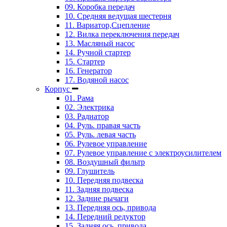
09. Коробка передач
10. Средняя ведущая шестерня
11. Вариатор,Сцепление
12. Вилка переключения передач
13. Масляный насос
14. Ручной стартер
15. Стартер
16. Генератор
17. Водяной насос
Корпус
01. Рама
02. Электрика
03. Радиатор
04. Руль. правая часть
05. Руль. левая часть
06. Рулевое управление
07. Рулевое управление с электроусилителем
08. Воздушный фильтр
09. Глушитель
10. Передняя подвеска
11. Задняя подвеска
12. Задние рычаги
13. Передняя ось, привода
14. Передний редуктор
15. Задняя ось, привода