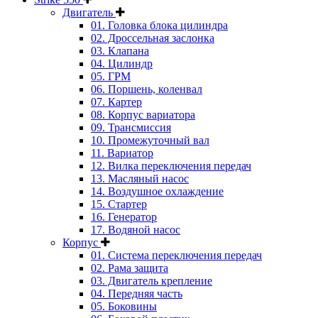
Двигатель
01. Головка блока цилиндра
02. Дроссельная заслонка
03. Клапана
04. Цилиндр
05. ГРМ
06. Поршень, коленвал
07. Картер
08. Корпус вариатора
09. Трансмиссия
10. Промежуточный вал
11. Вариатор
12. Вилка переключения передач
13. Масляный насос
14. Воздушное охлаждение
15. Стартер
16. Генератор
17. Водяной насос
Корпус
01. Система переключения передач
02. Рама защита
03. Двигатель крепление
04. Передняя часть
05. Боковины