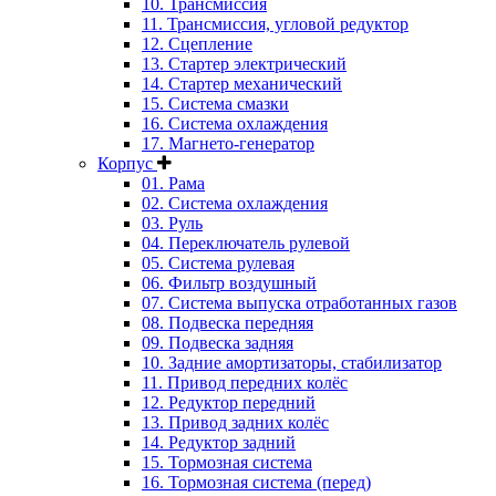
10. Трансмиссия
11. Трансмиссия, угловой редуктор
12. Сцепление
13. Стартер электрический
14. Стартер механический
15. Система смазки
16. Система охлаждения
17. Магнето-генератор
Корпус
01. Рама
02. Система охлаждения
03. Руль
04. Переключатель рулевой
05. Система рулевая
06. Фильтр воздушный
07. Система выпуска отработанных газов
08. Подвеска передняя
09. Подвеска задняя
10. Задние амортизаторы, стабилизатор
11. Привод передних колёс
12. Редуктор передний
13. Привод задних колёс
14. Редуктор задний
15. Тормозная система
16. Тормозная система (перед)