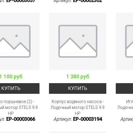
ул:
EP-00003057
Артикул:
EP-00002302
1 100 руб
1 380 руб
КУПИТЬ
КУПИТЬ
о поршневое (2) -
Корпус водяного насоса -
Игл
й мотор STELS 9.9
Лодочный мотор STELS 9.9
Лодочн
HP
HP
ул:
EP-00003066
Артикул:
EP-00003194
Артик