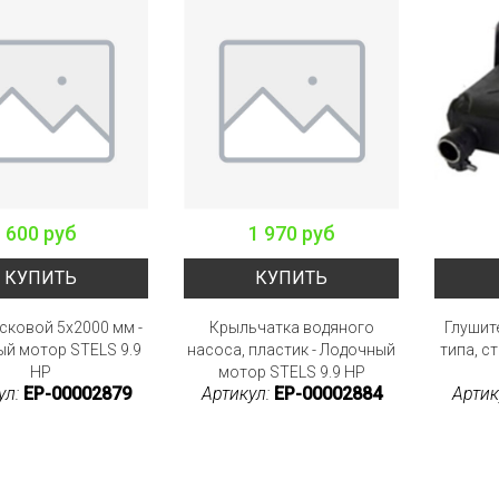
600 руб
1 970 руб
КУПИТЬ
КУПИТЬ
сковой 5x2000 мм -
Крыльчатка водяного
Глушит
й мотор STELS 9.9
насоса, пластик - Лодочный
типа, с
HP
мотор STELS 9.9 HP
ул:
EP-00002879
Артикул:
EP-00002884
Артик