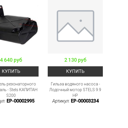
4 640 руб
2 130 руб
КУПИТЬ
КУПИТЬ
ель резонаторного
Гильза водяного насоса -
таль - Stels КАПИТАН
Лодочный мотор STELS 9.9
S200
HP
ул:
EP-00002995
Артикул:
EP-00003234