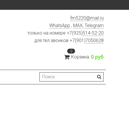
fm5220
@
mail.ru
WhatsApp
,
MAX
,
Telegram
только на номере +7(925)
514-52-20
для тел.звонков +7(901)
7050628
0
0 руб
Корзина: