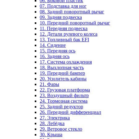
06. Боковой пластик
07. Подставка для ног
08. Задний поворотный рычаг
09. Задняя подвеска
10. Передний поворотный рычаг
11. Передняя подвеска
12. Детали рулевого колеса
13. Топливный бак EFI
14. Сидение
15. Передняя ось
16. Задняя ось
17. Система охлаждения
18. Выхлопная часть
19. Передний бампер
20. Усилитель кабины
21. Фары
22. Грузовая платформа
23. Воздушный фильтр
24. Тормозная система
25. Задний редуктор
26. Передний дифференциал
27. Электрика
28. Лебёдка
29. Ветровое стекло
30. Крыша