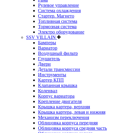
Рулевое управление
Система охлаждения
Стартер. Магнето
Топливная система
Тормозная система
Электро оборудование
SSV VILLAIN
Бамперы
Вариатор
Воздушный фильтр
Глушитель
Двери
Детали трансмиссии
Инструменты
Картер КПП
Клапанная крышка
Коленвал
Корпус вариатора
Крепление двигателя
Крышка картера, верхняя
Крышка картера, левая и нижняя
Механизм переключения
Облицовка корпуса передняя
Облицовка корпуса средняя часть