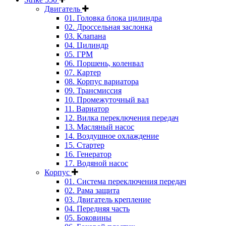
Двигатель
01. Головка блока цилиндра
02. Дроссельная заслонка
03. Клапана
04. Цилиндр
05. ГРМ
06. Поршень, коленвал
07. Картер
08. Корпус вариатора
09. Трансмиссия
10. Промежуточный вал
11. Вариатор
12. Вилка переключения передач
13. Масляный насос
14. Воздушное охлаждение
15. Стартер
16. Генератор
17. Водяной насос
Корпус
01. Система переключения передач
02. Рама защита
03. Двигатель крепление
04. Передняя часть
05. Боковины