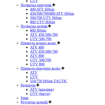
UTV
Подвеска передняя
400 ATV HiSun
450/500/700/800 ATV HiSun
500/700 UTV HiSun
800 UTV HiSun
Подвеска задняя
800 HiSun
ATV 450-500-700
UTV 500-700
Привода задних колес
ATV 400
ATV 450-500-700
ATV 800
UTV 500/700
UTV 800
Привода передних колес
ATV
UTV
550/750 HiSun TACTIC
Радиатор
ATV (квадрик)
UTV (багги)
Рама
Редуктор задний