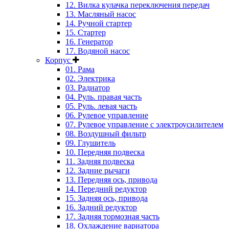
12. Вилка кулачка переключения передач
13. Масляный насос
14. Ручной стартер
15. Стартер
16. Генератор
17. Водяной насос
Корпус
01. Рама
02. Электрика
03. Радиатор
04. Руль. правая часть
05. Руль. левая часть
06. Рулевое управление
07. Рулевое управление с электроусилителем
08. Воздушный фильтр
09. Глушитель
10. Передняя подвеска
11. Задняя подвеска
12. Задние рычаги
13. Передняя ось, привода
14. Передний редуктор
15. Задняя ось, привода
16. Задний редуктор
17. Задняя тормозная часть
18. Охлаждение вариатора