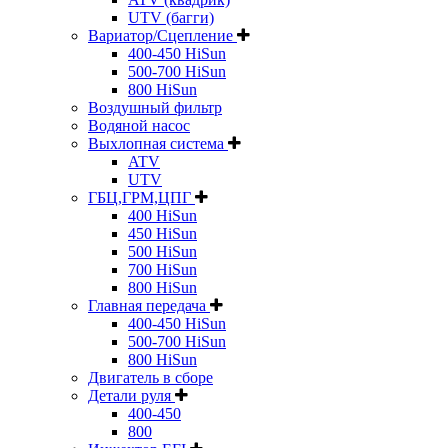
UTV (багги)
Вариатор/Сцепление
400-450 HiSun
500-700 HiSun
800 HiSun
Воздушный фильтр
Водяной насос
Выхлопная система
ATV
UTV
ГБЦ,ГРМ,ЦПГ
400 HiSun
450 HiSun
500 HiSun
700 HiSun
800 HiSun
Главная передача
400-450 HiSun
500-700 HiSun
800 HiSun
Двигатель в сборе
Детали руля
400-450
800