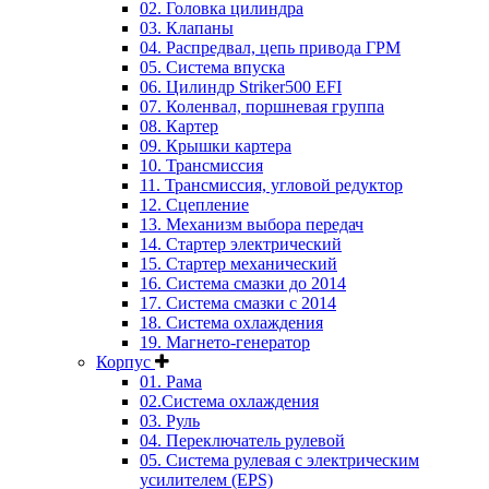
02. Головка цилиндра
03. Клапаны
04. Распредвал, цепь привода ГРМ
05. Система впуска
06. Цилиндр Striker500 EFI
07. Коленвал, поршневая группа
08. Картер
09. Крышки картера
10. Трансмиссия
11. Трансмиссия, угловой редуктор
12. Сцепление
13. Механизм выбора передач
14. Стартер электрический
15. Стартер механический
16. Система смазки до 2014
17. Система смазки c 2014
18. Система охлаждения
19. Магнето-генератор
Корпус
01. Рама
02.Система охлаждения
03. Руль
04. Переключатель рулевой
05. Система рулевая с электрическим
усилителем (EPS)