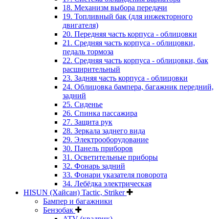
18. Механизм выбора передачи
19. Топливный бак (для инжекторного
двигателя)
20. Передняя часть корпуса - облицовки
21. Средняя часть корпуса - облицовки,
педаль тормоза
22. Средняя часть корпуса - облицовки, бак
расширительный
23. Задняя часть корпуса - облицовки
24. Облицовка бампера, багажник передний,
задний
25. Сиденье
26. Спинка пассажира
27. Защита рук
28. Зеркала заднего вида
29. Электрооборудование
30. Панель приборов
31. Oсветительные приборы
32. Фонарь задний
33. Фонари указателя поворота
34. Лебёдка электрическая
HISUN (Хайсан) Tactic, Striker
Бампер и багажники
Бензобак
ATV (квадрик)