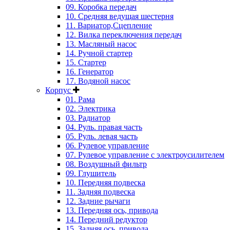
09. Коробка передач
10. Средняя ведущая шестерня
11. Вариатор,Сцепление
12. Вилка переключения передач
13. Масляный насос
14. Ручной стартер
15. Стартер
16. Генератор
17. Водяной насос
Корпус
01. Рама
02. Электрика
03. Радиатор
04. Руль. правая часть
05. Руль. левая часть
06. Рулевое управление
07. Рулевое управление с электроусилителем
08. Воздушный фильтр
09. Глушитель
10. Передняя подвеска
11. Задняя подвеска
12. Задние рычаги
13. Передняя ось, привода
14. Передний редуктор
15. Задняя ось, привода