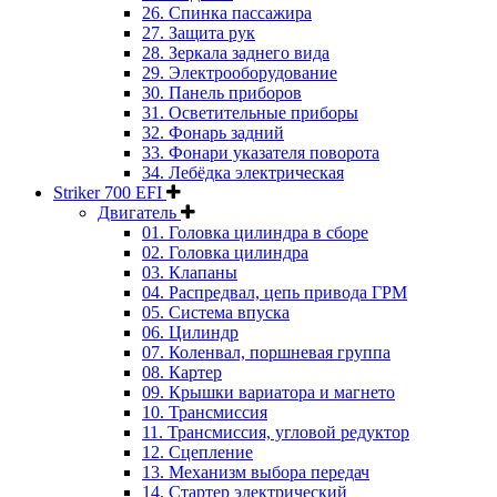
26. Спинка пассажира
27. Защита рук
28. Зеркала заднего вида
29. Электрооборудование
30. Панель приборов
31. Oсветительные приборы
32. Фонарь задний
33. Фонари указателя поворота
34. Лебёдка электрическая
Striker 700 EFI
Двигатель
01. Головка цилиндра в сборе
02. Головка цилиндра
03. Клапаны
04. Распредвал, цепь привода ГРМ
05. Система впуска
06. Цилиндр
07. Коленвал, поршневая группа
08. Картер
09. Крышки вариатора и магнето
10. Трансмиссия
11. Трансмиссия, угловой редуктор
12. Сцепление
13. Механизм выбора передач
14. Стартер электрический