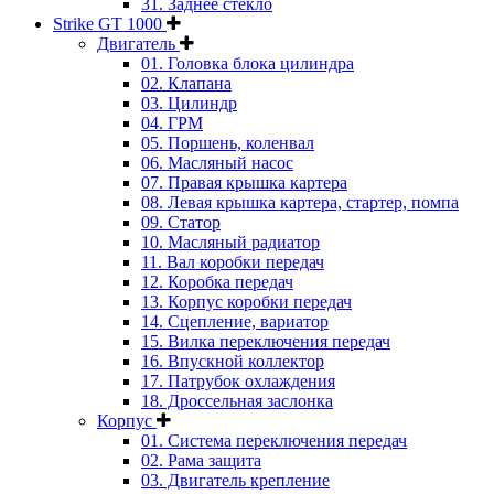
31. Заднее стекло
Strike GT 1000
Двигатель
01. Головка блока цилиндра
02. Клапана
03. Цилиндр
04. ГРМ
05. Поршень, коленвал
06. Масляный насос
07. Правая крышка картера
08. Левая крышка картера, стартер, помпа
09. Статор
10. Масляный радиатор
11. Вал коробки передач
12. Коробка передач
13. Корпус коробки передач
14. Сцепление, вариатор
15. Вилка переключения передач
16. Впускной коллектор
17. Патрубок охлаждения
18. Дроссельная заслонка
Корпус
01. Система переключения передач
02. Рама защита
03. Двигатель крепление