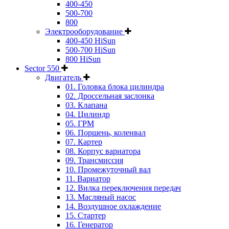
400-450
500-700
800
Электрооборудование
400-450 HiSun
500-700 HiSun
800 HiSun
Sector 550
Двигатель
01. Головка блока цилиндра
02. Дроссельная заслонка
03. Клапана
04. Цилиндр
05. ГРМ
06. Поршень, коленвал
07. Картер
08. Корпус вариатора
09. Трансмиссия
10. Промежуточный вал
11. Вариатор
12. Вилка переключения передач
13. Масляный насос
14. Воздушное охлаждение
15. Стартер
16. Генератор