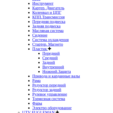
Инструмент
Картер. Двигатель
Коленвал и ЦПГ
КПП.Трансмиссия
Передняя подвеска
Задняя подвеска
Масляная система
Сидение
Система охлаждения
Стартер. Магнето
Пластик
Передний
Средний
Задний
Внутренний
Нижний.Защита
Привода и карданные валы
Рама
Редуктор передний
Редуктор задний
Рулевое управление
Тормозная система
Фары
Электро оборудование
UTV FUGLEMAN