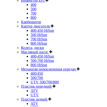
Инжектор EFI
400
500
700
800
Карбюратор
Картер двигателя
400-450 HiSun
500 HiSun
700 HiSun
800 HiSun
Колeса, диски
Масляный насос
400-450 HiSun
500-700 HiSun
800 HiSun
Механизм переключения передач
400/450
500/700
UTV 500/700/800
Пластик передний
ATV
UTV
Пластик задний
ATV