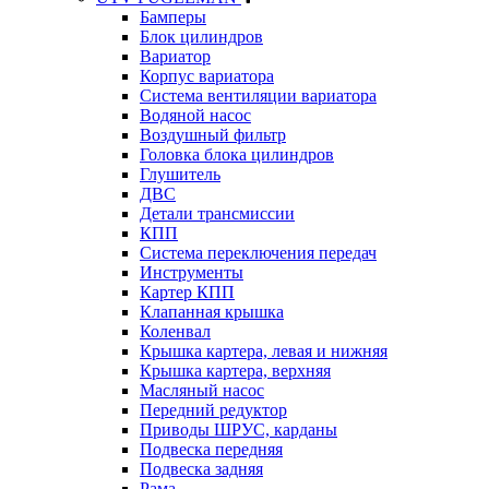
Бамперы
Блок цилиндров
Вариатор
Корпус вариатора
Система вентиляции вариатора
Водяной насос
Воздушный фильтр
Головка блока цилиндров
Глушитель
ДВС
Детали трансмиссии
КПП
Система переключения передач
Инструменты
Картер КПП
Клапанная крышка
Коленвал
Крышка картера, левая и нижняя
Крышка картера, верхняя
Масляный насос
Передний редуктор
Приводы ШРУС, карданы
Подвеска передняя
Подвеска задняя
Рама