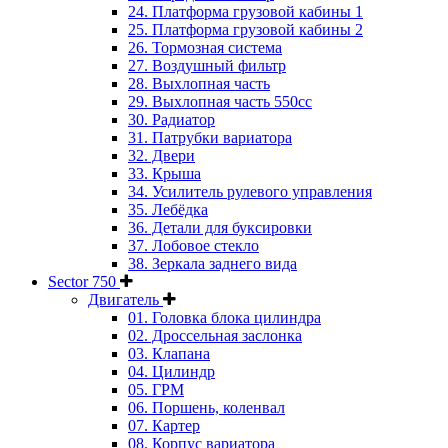
24. Платформа грузовой кабины 1
25. Платформа грузовой кабины 2
26. Тормозная система
27. Воздушный фильтр
28. Выхлопная часть
29. Выхлопная часть 550cc
30. Радиатор
31. Патрубки вариатора
32. Двери
33. Крыша
34. Усилитель рулевого управления
35. Лебёдка
36. Детали для буксировки
37. Лобовое стекло
38. Зеркала заднего вида
Sector 750
Двигатель
01. Головка блока цилиндра
02. Дроссельная заслонка
03. Клапана
04. Цилиндр
05. ГРМ
06. Поршень, коленвал
07. Картер
08. Корпус вариатора