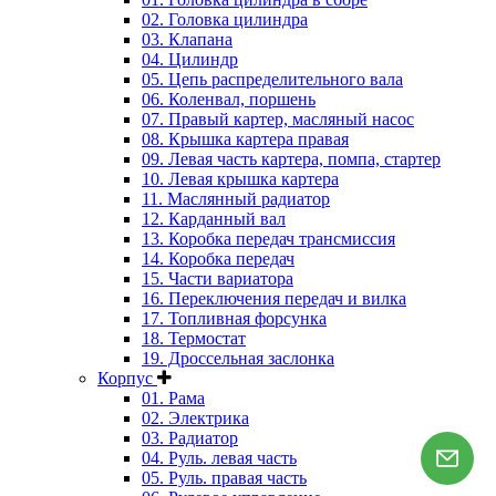
02. Головка цилиндра
03. Клапана
04. Цилиндр
05. Цепь распределительного вала
06. Коленвал, поршень
07. Правый картер, масляный насос
08. Крышка картера правая
09. Левая часть картера, помпа, стартер
10. Левая крышка картера
11. Маслянный радиатор
12. Карданный вал
13. Коробка передач трансмиссия
14. Коробка передач
15. Части вариатора
16. Переключения передач и вилка
17. Топливная форсунка
18. Термостат
19. Дроссельная заслонка
Корпус
01. Рама
02. Электрика
03. Радиатор
04. Руль. левая часть
05. Руль. правая часть