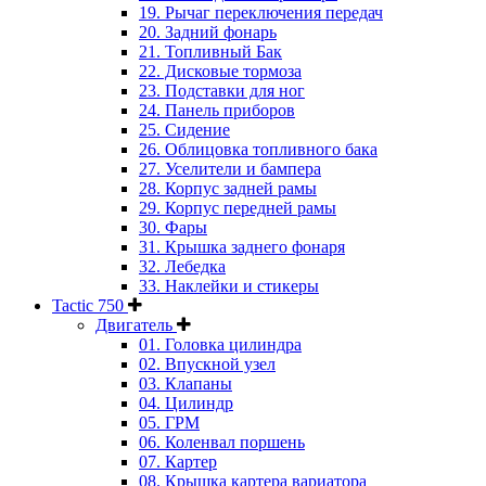
19. Рычаг переключения передач
20. Задний фонарь
21. Топливный Бак
22. Дисковые тормоза
23. Подставки для ног
24. Панель приборов
25. Сидение
26. Облицовка топливного бака
27. Уселители и бампера
28. Корпус задней рамы
29. Корпус передней рамы
30. Фары
31. Крышка заднего фонаря
32. Лебедка
33. Наклейки и стикеры
Tactic 750
Двигатель
01. Головка цилиндра
02. Впускной узел
03. Клапаны
04. Цилиндр
05. ГРМ
06. Коленвал поршень
07. Картер
08. Крышка картера вариатора