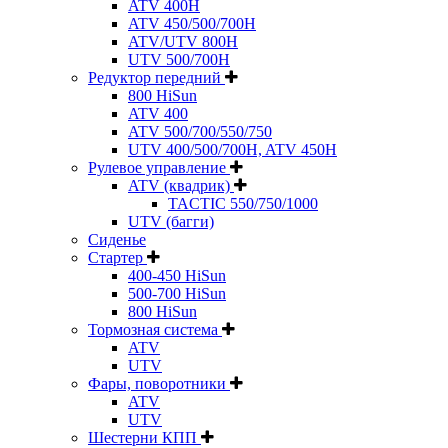
ATV 400H
ATV 450/500/700H
ATV/UTV 800H
UTV 500/700H
Редуктор передний
800 HiSun
ATV 400
ATV 500/700/550/750
UTV 400/500/700H, ATV 450H
Рулевое управление
ATV (квадрик)
TACTIC 550/750/1000
UTV (багги)
Сиденье
Стартер
400-450 HiSun
500-700 HiSun
800 HiSun
Тормозная система
ATV
UTV
Фары, поворотники
ATV
UTV
Шестерни КПП