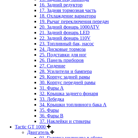
16. Задний редуктор
17. Задняя тормозная часть
18. Охлаждение вариатора
19. Рычаг переключения передач
20. Задний фонарь 1000ATV
21. Задний фонарь LED
22. Задний фонарь 110V
23. Топливный бак, насос
24. Дисковые тормоза
25. Подставки для ног
26. Панель приборов
27. Сидение
28. Усилители и бампера
29. Корпус задней рамы
30. Корпус передней рамы
31. Фары А
32. Крышка заднего фонаря
33. Лебедка
34. Крышки топливного бака А
35. Фары
36. Фары B
37. Наклейки и стикеры
Tactic GT 1000
Двигатель
01. Головка цилиндра в сборе