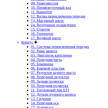
09. Трансмиссия
10. Промежуточный вал
11. Вариатор
12. Вилка переключения передач
13. Масляный насос
14. Воздушное охлаждение
15. Стартер
16. Генератор
17. Водяной насос
Корпус
01. Система переключения передач
02. Рама защита
03. Двигатель крепление
04. Передняя часть
05. Боковины
06. Боковой пластик
07. Редуктор заднего моста
08. Передний редуктор
09. Задняя подвеска
10. Передняя подвеска
11. Топливный бак EFI
12. Детали рулевого колеса
13. Сидение
14. Передняя ось
15. Задняя ось