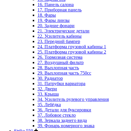
16. Панель салона
17. Приборная панель
18. Фары
19. Фары линзы
20. Задние фонари
21. Электрические детали
22. Усилитель кабины
23. Передний бампер
24. Платформа грузовой кабины 1
25. Платформа грузовой кабины 2
26. Тормозная система
27. Воздушный фильтр
28. Выхлопная часть
29. Выхлопная часть 750cc
30. Радиатор
31. Патрубки вариатора
32. Двери
33. Крыша
34. Усилитель рулевого управления
35. Лебёдка
36. Детали для буксировки
37. Лобовое стекло
38. Зеркала заднего вида
39. Фонарь номерного знака
Strike 550