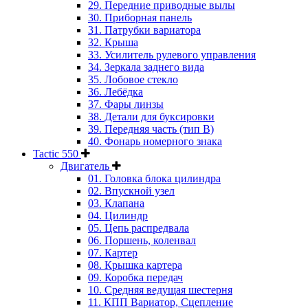
29. Передние приводные вылы
30. Приборная панель
31. Патрубки вариатора
32. Крыша
33. Усилитель рулевого управления
34. Зеркала заднего вида
35. Лобовое стекло
36. Лебёдка
37. Фары линзы
38. Детали для буксировки
39. Передняя часть (тип B)
40. Фонарь номерного знака
Tactic 550
Двигатель
01. Головка блока цилиндра
02. Впускной узел
03. Клапана
04. Цилиндр
05. Цепь распредвала
06. Поршень, коленвал
07. Картер
08. Крышка картера
09. Коробка передач
10. Средняя ведущая шестерня
11. КПП Вариатор, Сцепление