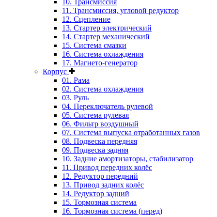
10. Трансмиссия
11. Трансмиссия, угловой редуктор
12. Сцепление
13. Стартер электрический
14. Стартер механический
15. Система смазки
16. Система охлаждения
17. Магнето-генератор
Корпус
01. Рама
02. Система охлаждения
03. Руль
04. Переключатель рулевой
05. Система рулевая
06. Фильтр воздушный
07. Система выпуска отработанных газов
08. Подвеска передняя
09. Подвеска задняя
10. Задние амортизаторы, стабилизатор
11. Привод передних колёс
12. Редуктор передний
13. Привод задних колёс
14. Редуктор задний
15. Тормозная система
16. Тормозная система (перед)