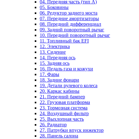
04. Передняя часть (тип А)
05. Боковины
06. Редуктор заднего моста
07. Передние амортизаторы
08. Передний дифференциал
09. Задний поворотный рычаг
10. Передний поворотный рычаг
11. Топливный бак EFI
12. Электрика
13. Сидение
14. Передняя ось
15. Задняя ось
16. Педаль газа и кожухи
17. Фары
18. Задние фонари
19. Детали рулевого колеса
20. Каркас кабины
21. Передний бампер
22. Грузовая платформа
23. Тормозная система
24. Воздушный фильтр
25. Выхлопная часть
26. Радиатор
27. Патрубки впуск инжектор
28. Панель салона