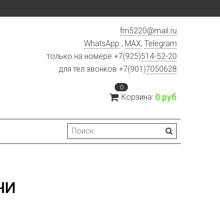
fm5220
@
mail.ru
WhatsApp
,
MAX
,
Telegram
только на номере +7(925)
514-52-20
для тел.звонков +7(901)
7050628
0
0 руб
Корзина:
ЧИ