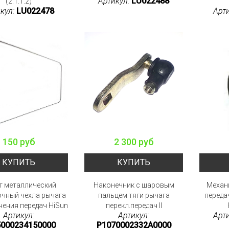
Артикул:
LU022488
(2.1.1.2)
кул:
LU022478
Арт
150 руб
2 300 руб
КУПИТЬ
КУПИТЬ
т металлический
Наконечник с шаровым
Механ
чный чехла рычага
пальцем тяги рычага
переда
ения передач HiSun
перекл.передач II
Артикул:
Артикул:
Арт
5000234150000
P1070002332A0000