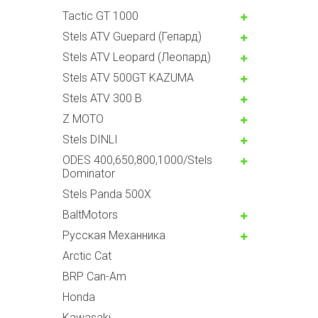
Tactic GT 1000
Stels ATV Guepard (Гепард)
Stels ATV Leopard (Леопард)
Stels ATV 500GT KAZUMA
Stels ATV 300 B
Z MOTO
Stels DINLI
ODES 400,650,800,1000/Stels
Dominator
Stels Panda 500X
BaltMotors
Русская Механника
Arctic Cat
BRP Can-Am
Honda
Kawasaki