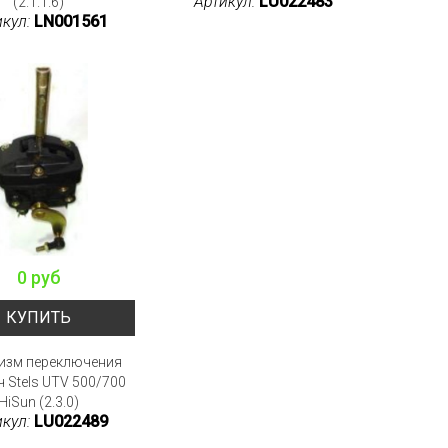
Артикул:
LU022483
(2.1.1.6)
икул:
LN001561
0 руб
КУПИТЬ
изм переключения
ч Stels UTV 500/700
HiSun (2.3.0)
икул:
LU022489