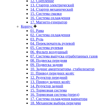
12. Сцепление
13. Стартер электрический
14. Стартер механический
15. Система смазки
16. Система охлаждения
17. Магнето-генератор
Корпус
01. Рама
02. Система охлаждения
03. Руль
04. Переключатель рулевой
05. Система рулевая
06. Фильтр воздушный
07. Система выпуска отработанных газов
08. Подвеска передняя
09. Подвеска задняя
10. Задние амортизаторы, стабилизатор
11. Привод передних колёс
12. Редуктор передний
13. Привод задних колёс
14. Редуктор задний
15. Тормозная система
16. Тормозная система (перед)
17. Система охлаждения вариатора
18. Механизм выбора передачи