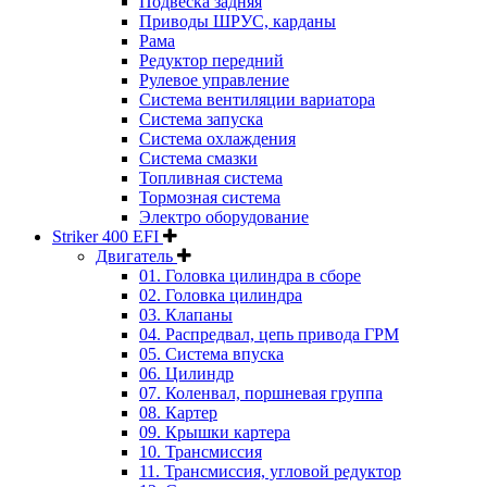
Подвеска задняя
Приводы ШРУС, карданы
Рама
Редуктор передний
Рулевое управление
Система вентиляции вариатора
Система запуска
Система охлаждения
Система смазки
Топливная система
Тормозная система
Электро оборудование
Striker 400 EFI
Двигатель
01. Головка цилиндра в сборе
02. Головка цилиндра
03. Клапаны
04. Распредвал, цепь привода ГРМ
05. Система впуска
06. Цилиндр
07. Коленвал, поршневая группа
08. Картер
09. Крышки картера
10. Трансмиссия
11. Трансмиссия, угловой редуктор