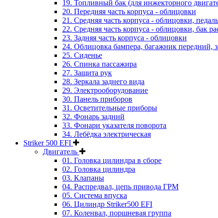
19. Топливный бак (для инжекторного двигат
20. Передняя часть корпуса - облицовки
21. Средняя часть корпуса - облицовки, педал
22. Средняя часть корпуса - облицовки, бак 
23. Задняя часть корпуса - облицовки
24. Облицовка бампера, багажник передний, 
25. Сиденье
26. Спинка пассажира
27. Защита рук
28. Зеркала заднего вида
29. Электрооборудование
30. Панель приборов
31. Oсветительные приборы
32. Фонарь задний
33. Фонари указателя поворота
34. Лебёдка электрическая
Striker 500 EFI
Двигатель
01. Головка цилиндра в сборе
02. Головка цилиндра
03. Клапаны
04. Распредвал, цепь привода ГРМ
05. Система впуска
06. Цилиндр Striker500 EFI
07. Коленвал, поршневая группа