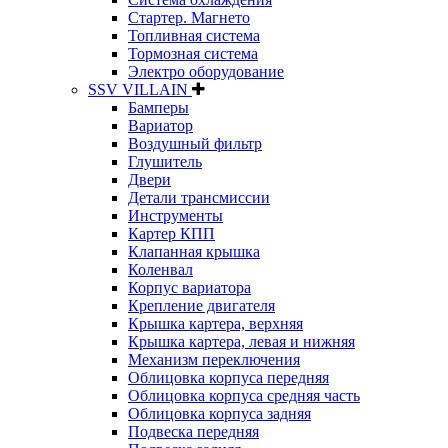
Стартер. Магнето
Топливная система
Тормозная система
Электро оборудование
SSV VILLAIN
Бамперы
Вариатор
Воздушный фильтр
Глушитель
Двери
Детали трансмиссии
Инструменты
Картер КПП
Клапанная крышка
Коленвал
Корпус вариатора
Крепление двигателя
Крышка картера, верхняя
Крышка картера, левая и нижняя
Механизм переключения
Облицовка корпуса передняя
Облицовка корпуса средняя часть
Облицовка корпуса задняя
Подвеска передняя