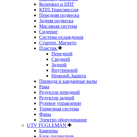
Коленвал и ЦПГ
КПП.Трансмиссия
Передняя подвеска
Задняя подвеска
Масляная система
Сидение
Система охлаждения
Стартер. Магнето
Пластик
Передний
Средний
Задний
Внутренний
Нижний.Защита
Привода и карданные валы
Рама
Редуктор передний
Редуктор задний
Рулевое управление
Тормозная система
Фары
Электро оборудование
UTV FUGLEMAN
Бамперы
Блок цилиндров