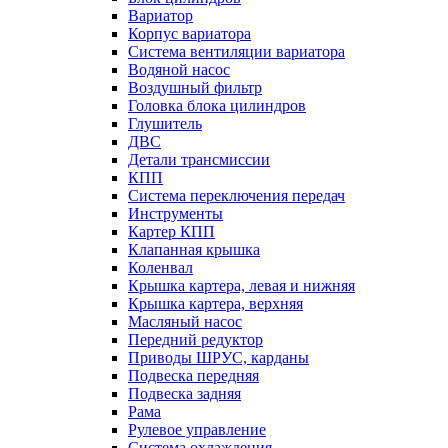
Вариатор
Корпус вариатора
Система вентиляции вариатора
Водяной насос
Воздушный фильтр
Головка блока цилиндров
Глушитель
ДВС
Детали трансмиссии
КПП
Система переключения передач
Инструменты
Картер КПП
Клапанная крышка
Коленвал
Крышка картера, левая и нижняя
Крышка картера, верхняя
Масляный насос
Передний редуктор
Приводы ШРУС, карданы
Подвеска передняя
Подвеска задняя
Рама
Рулевое управление
Система охлаждения