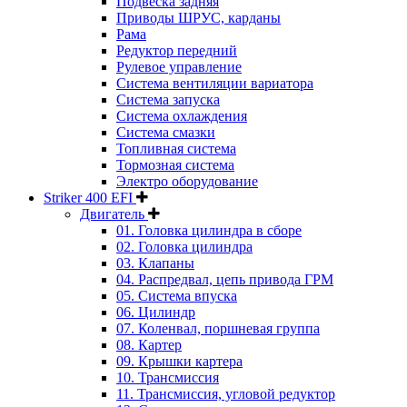
Подвеска задняя
Приводы ШРУС, карданы
Рама
Редуктор передний
Рулевое управление
Система вентиляции вариатора
Система запуска
Система охлаждения
Система смазки
Топливная система
Тормозная система
Электро оборудование
Striker 400 EFI
Двигатель
01. Головка цилиндра в сборе
02. Головка цилиндра
03. Клапаны
04. Распредвал, цепь привода ГРМ
05. Система впуска
06. Цилиндр
07. Коленвал, поршневая группа
08. Картер
09. Крышки картера
10. Трансмиссия
11. Трансмиссия, угловой редуктор