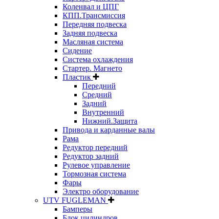
Коленвал и ЦПГ
КПП.Трансмиссия
Передняя подвеска
Задняя подвеска
Масляная система
Сидение
Система охлаждения
Стартер. Магнето
Пластик
Передний
Средний
Задний
Внутренний
Нижний.Защита
Привода и карданные валы
Рама
Редуктор передний
Редуктор задний
Рулевое управление
Тормозная система
Фары
Электро оборудование
UTV FUGLEMAN
Бамперы
Блок цилиндров