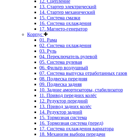
12. Сцепление
13. Стартер электрический
14. Стартер механический
15. Система смазки
16. Система охлаждения
17. Магнето-генератор
Корпус
01. Рама
02. Система охлаждения
03. Руль
04. Переключатель рулевой
05. Система рулевая
06. Фильтр воздушный
07. Система выпуска отработанных газов
08. Подвеска передняя
09. Подвеска задняя
10. Задние амортизаторы, стабилизатор
11. Привод передних колёс
12. Редуктор передний
13. Привод задних колёс
14. Редуктор задний
15. Тормозная система
16. Тормозная система (перед)
17. Система охлаждения вариатора
18. Механизм выбора передачи