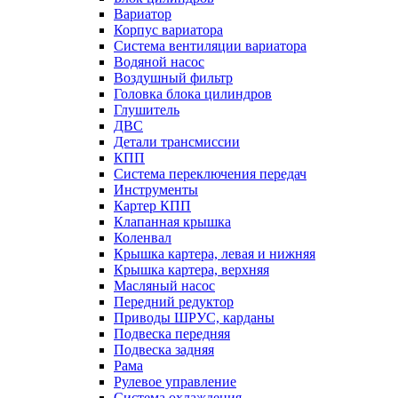
Вариатор
Корпус вариатора
Система вентиляции вариатора
Водяной насос
Воздушный фильтр
Головка блока цилиндров
Глушитель
ДВС
Детали трансмиссии
КПП
Система переключения передач
Инструменты
Картер КПП
Клапанная крышка
Коленвал
Крышка картера, левая и нижняя
Крышка картера, верхняя
Масляный насос
Передний редуктор
Приводы ШРУС, карданы
Подвеска передняя
Подвеска задняя
Рама
Рулевое управление
Система охлаждения