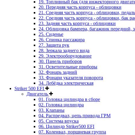
19. Топливный бак (для инжекторного двигат
20. Передняя часть корпуса - облицовки
21. Средняя часть корпуса - облицовки, педал
22. Средняя часть корпуса - облицовки, бак 
23. Задняя часть корпуса - облицовки
24. Облицовка бампера, багажник передний, 
25. Сиденье
26. Спинка пассажира
27. Защита рук
28. Зеркала заднего вида
29. Электрооборудование
30. Панель приборов
31. Oсветительные приборы
32. Фонарь задний
33. Фонари указателя поворота
34. Лебёдка электрическая
Striker 500 EFI
Двигатель
01. Головка цилиндра в сборе
02. Головка цилиндра
03. Клапаны
04. Распредвал, цепь привода ГРМ
05. Система впуска
06. Цилиндр Striker500 EFI
07. Коленвал, поршневая группа