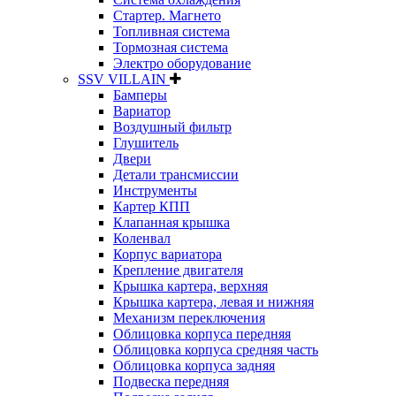
Стартер. Магнето
Топливная система
Тормозная система
Электро оборудование
SSV VILLAIN
Бамперы
Вариатор
Воздушный фильтр
Глушитель
Двери
Детали трансмиссии
Инструменты
Картер КПП
Клапанная крышка
Коленвал
Корпус вариатора
Крепление двигателя
Крышка картера, верхняя
Крышка картера, левая и нижняя
Механизм переключения
Облицовка корпуса передняя
Облицовка корпуса средняя часть
Облицовка корпуса задняя
Подвеска передняя