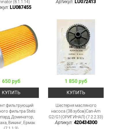
Артикул:
LU072413
nator (8.1.1.14)
икул:
LU087455
650 руб
1 850 руб
КУПИТЬ
КУПИТЬ
ент фильтрующий
Шестерня масляного
ого фильтра Stels
насоса (38 зубов)Can-Am
епард, Доминатор,
G2/G1(ОРИГИНАЛ) (7.2.2.33)
Артикул:
420434300
ха, Викинг, Ермак
(7.1.1.3)