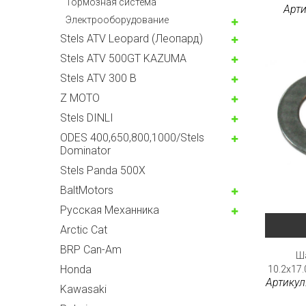
Тормозная система
Арти
Электрооборудование
Stels ATV Leopard (Леопард)
Stels ATV 500GT KAZUMA
Stels ATV 300 B
Z MOTO
Stels DINLI
ODES 400,650,800,1000/Stels
Dominator
Stels Panda 500X
BaltMotors
Русская Механника
Arctic Cat
BRP Can-Am
Ш
Honda
10.2х17.
Артикул
Kawasaki