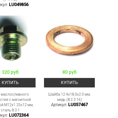
икул:
LU049856
320 руб
80 руб
КУПИТЬ
КУПИТЬ
 маслосливного
Шайба 12.4x18.0x2.0 мм,
стия с магнитной
медь (8.2.3.16)
Артикул:
LU057467
ой M12x1.25x12 мм,
сталь 8.3.1
икул:
LU072364