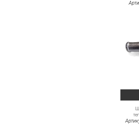
Арти
Ш
те
Артик