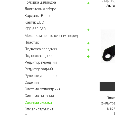
стартер,
Головка цилиндра
Арти
Двигатель в сборе
Карданы. Валы
Картер ДВС
КПП 650-850
Механизм переключения передач
Пластик
Подвеска передняя
Подвеска задняя
Редуктор передний
Редуктор задний
Рулевое управление
Сидения
Система охлаждения
Система питания
Плас
Система смазки
фильтра
масл
СпецИнструмент