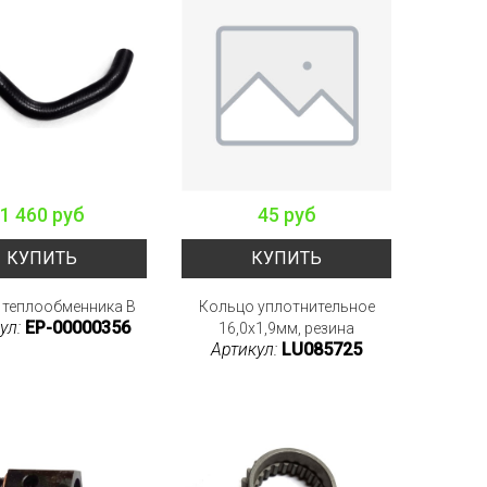
1 460 руб
45 руб
КУПИТЬ
КУПИТЬ
 теплообменника B
Кольцо уплотнительное
ул:
EP-00000356
16,0x1,9мм, резина
Артикул:
LU085725