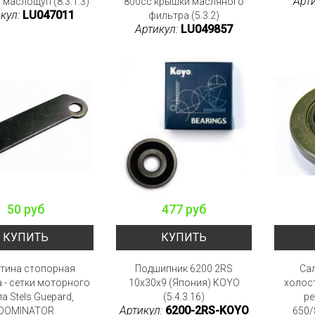
Арт
 маслощуп (8.3.1.3)
800cc крышки масляного
кул:
LU047011
фильтра (5.3.2)
Артикул:
LU049857
50 руб
477 руб
КУПИТЬ
КУПИТЬ
тина стопорная
Подшипник 6200 2RS
Са
 - сетки моторного
10x30x9 (Япония) KOYO
холост
а Stels Guepard,
(5.4.3.16)
ре
Артикул:
6200-2RS-KOYO
DOMINATOR
650/