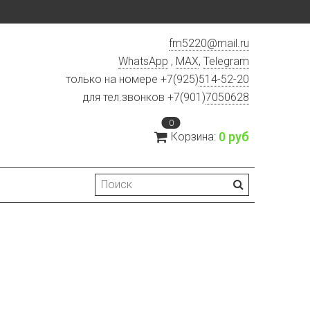
fm5220
@
mail.ru
WhatsApp
,
MAX
,
Telegram
только на номере +7(925)
514-52-20
для тел.звонков +7(901)
7050628
0
0 руб
Корзина: