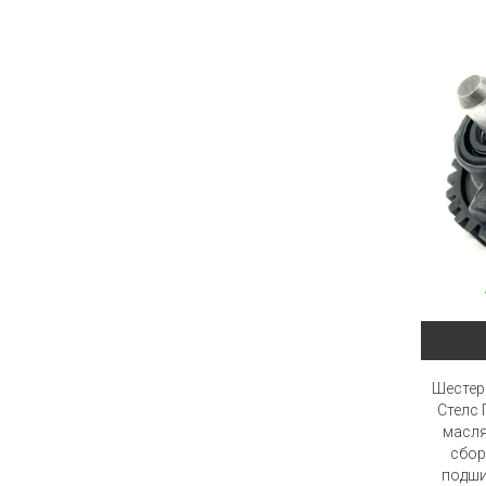
Шестер
Стелс 
масля
сбор
подши