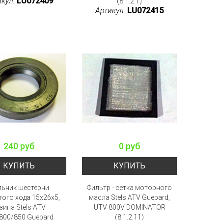
икул:
LU072409
(8.1.2.1)
Артикул:
LU072415
240 руб
0 руб
КУПИТЬ
КУПИТЬ
льник шестерни
Фильтр - сетка моторного
ого хода 15x26x5,
масла Stels ATV Guepard,
зина Stels ATV
UTV 800V DOMINATOR
800/850 Guepard
(8.1.2.11)