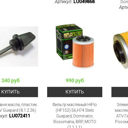
Артикул:
LU049868
Domi
Арт
340 руб
990 руб
КУПИТЬ
КУПИТЬ
вня масла, пластик
Фильтр масляный HiFlo
Элем
V Guepard (8.1.2.26)
(HF152) 56,H74 Stels
маслян
кул:
LU072411
Guepard, Dominator,
ATV Г
Rosomaha, BRP, MOTO
Росома
(7.1.1.1)