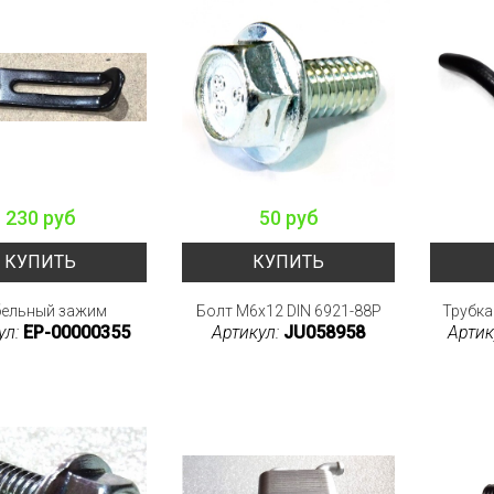
230 руб
50 руб
КУПИТЬ
КУПИТЬ
бельный зажим
Болт M6x12 DIN 6921-88P
Трубка
ул:
EP-00000355
Артикул:
JU058958
Артик