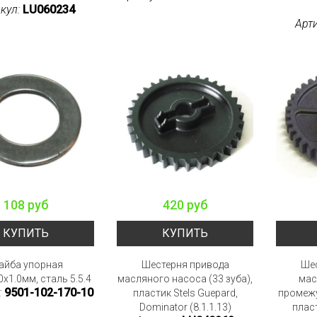
кул:
LU060234
Арт
108 руб
420 руб
КУПИТЬ
КУПИТЬ
айба упорная
Шестерня привода
Шес
0х1.0мм, сталь 5.5.4
масляного насоса (33 зуба),
мас
:
9501-102-170-10
пластик Stels Guepard,
промежу
Dominator (8.1.1.13)
пласт