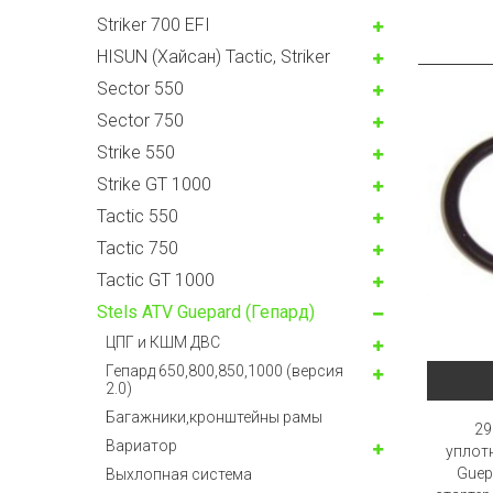
Striker 700 EFI
HISUN (Хайсан) Tactic, Striker
Sector 550
Sector 750
Strike 550
Strike GT 1000
Tactic 550
Tactic 750
Tactic GT 1000
Stels ATV Guepard (Гепард)
ЦПГ и КШМ ДВС
Гепард 650,800,850,1000 (версия
2.0)
Багажники,кронштейны рамы
29
Вариатор
уплот
Guep
Выхлопная система