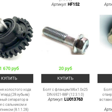
Артикул:
HF152
Арт
1 670 руб
20 руб
КУПИТЬ
КУПИТЬ
ня холостого хода
Болт с фланцем M6x1.0x25
Болт
Гепард (28 зубьев)
DIN 6921-88P (12.3.1.0)
отвер
Артикул:
LU013763
ный сепаратор в
вставк
е с сальником и
Арт
пником (8.1.1.28)