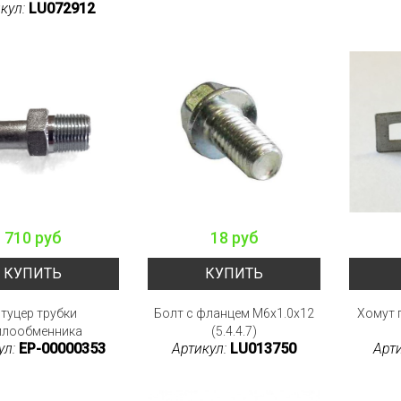
кул:
LU072912
710 руб
18 руб
КУПИТЬ
КУПИТЬ
туцер трубки
Болт с фланцем M6x1.0x12
Хомут 
плообменника
(5.4.4.7)
ул:
EP-00000353
Артикул:
LU013750
Арт