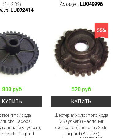
Артикул:
LU049996
(5.1.2.32)
икул:
LU072414
55%
800 руб
520 руб
КУПИТЬ
КУПИТЬ
терня привода
Шестерня холостого хода
ляного насоса,
(28 зубьев) (масляный
точная (38 зубьев),
сепаратор), пластик Stels
ик Stels Guepard,
Guepard (8.1.1.27)