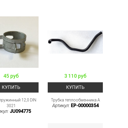
45 руб
3 110 руб
КУПИТЬ
КУПИТЬ
пружинный 12,0 DIN
Трубка теплообменника A
Артикул:
EP-00000354
3021
икул:
JU094775