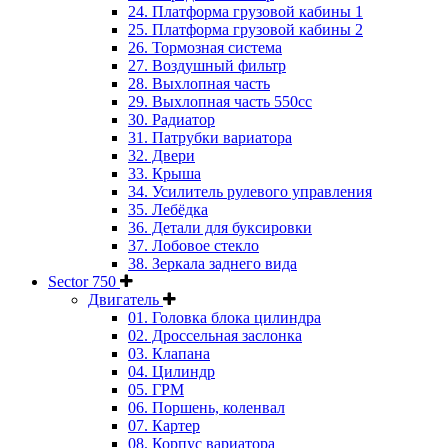
24. Платформа грузовой кабины 1
25. Платформа грузовой кабины 2
26. Тормозная система
27. Воздушный фильтр
28. Выхлопная часть
29. Выхлопная часть 550cc
30. Радиатор
31. Патрубки вариатора
32. Двери
33. Крыша
34. Усилитель рулевого управления
35. Лебёдка
36. Детали для буксировки
37. Лобовое стекло
38. Зеркала заднего вида
Sector 750
Двигатель
01. Головка блока цилиндра
02. Дроссельная заслонка
03. Клапана
04. Цилиндр
05. ГРМ
06. Поршень, коленвал
07. Картер
08. Корпус вариатора