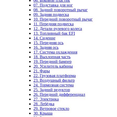
06. Боковой пластик
07. Подставка для ног
08. Задний поворотный рычаг
09. Задняя подвеска
10. Передний поворотный рычаг
11. Передняя подвеска
12. Детали рулевого колеса
13. Топливный бак EFI
14. Сидение
15. Передняя ось
16. Задняя ось
17. Система охлаждения
18. Выхлопная часть
19. Передний бампер
20. Усилитель кабины
21. Фары
22. Грузовая платформа
23. Воздушный фильтр
24. Тормозная система
25. Задний редуктор
26. Передний дифференциал
27. Электрика
28. Лебёдка
29. Ветровое стекло
30. Крыша