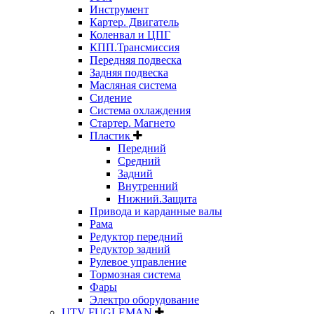
Инструмент
Картер. Двигатель
Коленвал и ЦПГ
КПП.Трансмиссия
Передняя подвеска
Задняя подвеска
Масляная система
Сидение
Система охлаждения
Стартер. Магнето
Пластик
Передний
Средний
Задний
Внутренний
Нижний.Защита
Привода и карданные валы
Рама
Редуктор передний
Редуктор задний
Рулевое управление
Тормозная система
Фары
Электро оборудование
UTV FUGLEMAN