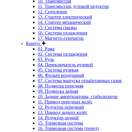
10. Трансмиссия
11. Трансмиссия, угловой редуктор
12. Сцепление
13. Стартер электрический
14. Стартер механический
15. Система смазки
16. Система охлаждения
17. Магнето-генератор
Корпус
01. Рама
02. Система охлаждения
03. Руль
04. Переключатель рулевой
05. Система рулевая
06. Фильтр воздушный
07. Система выпуска отработанных газов
08. Подвеска передняя
09. Подвеска задняя
10. Задние амортизаторы, стабилизатор
11. Привод передних колёс
12. Редуктор передний
13. Привод задних колёс
14. Редуктор задний
15. Тормозная система
16. Тормозная система (перед)