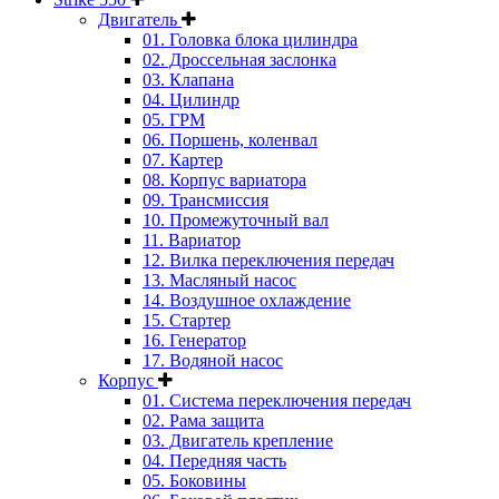
Двигатель
01. Головка блока цилиндра
02. Дроссельная заслонка
03. Клапана
04. Цилиндр
05. ГРМ
06. Поршень, коленвал
07. Картер
08. Корпус вариатора
09. Трансмиссия
10. Промежуточный вал
11. Вариатор
12. Вилка переключения передач
13. Масляный насос
14. Воздушное охлаждение
15. Стартер
16. Генератор
17. Водяной насос
Корпус
01. Система переключения передач
02. Рама защита
03. Двигатель крепление
04. Передняя часть
05. Боковины