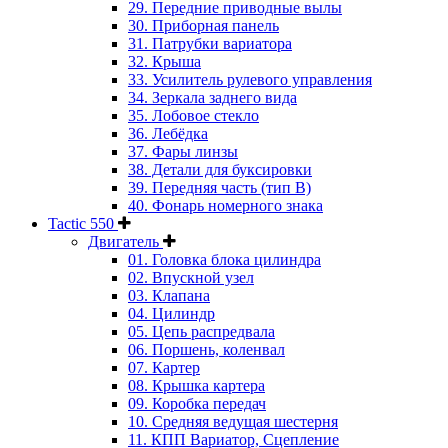
29. Передние приводные вылы
30. Приборная панель
31. Патрубки вариатора
32. Крыша
33. Усилитель рулевого управления
34. Зеркала заднего вида
35. Лобовое стекло
36. Лебёдка
37. Фары линзы
38. Детали для буксировки
39. Передняя часть (тип B)
40. Фонарь номерного знака
Tactic 550
Двигатель
01. Головка блока цилиндра
02. Впускной узел
03. Клапана
04. Цилиндр
05. Цепь распредвала
06. Поршень, коленвал
07. Картер
08. Крышка картера
09. Коробка передач
10. Средняя ведущая шестерня
11. КПП Вариатор, Сцепление