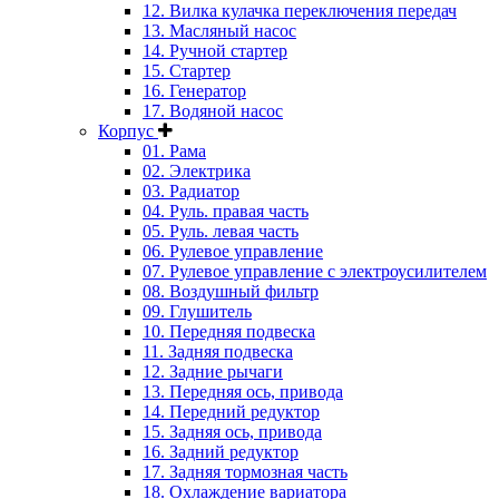
12. Вилка кулачка переключения передач
13. Масляный насос
14. Ручной стартер
15. Стартер
16. Генератор
17. Водяной насос
Корпус
01. Рама
02. Электрика
03. Радиатор
04. Руль. правая часть
05. Руль. левая часть
06. Рулевое управление
07. Рулевое управление с электроусилителем
08. Воздушный фильтр
09. Глушитель
10. Передняя подвеска
11. Задняя подвеска
12. Задние рычаги
13. Передняя ось, привода
14. Передний редуктор
15. Задняя ось, привода
16. Задний редуктор
17. Задняя тормозная часть
18. Охлаждение вариатора