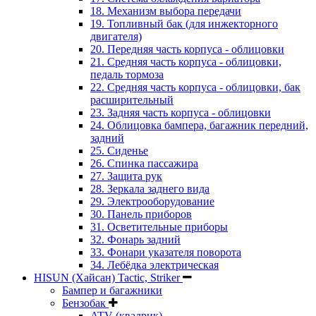
18. Механизм выбора передачи
19. Топливный бак (для инжекторного
двигателя)
20. Передняя часть корпуса - облицовки
21. Средняя часть корпуса - облицовки,
педаль тормоза
22. Средняя часть корпуса - облицовки, бак
расширительный
23. Задняя часть корпуса - облицовки
24. Облицовка бампера, багажник передний,
задний
25. Сиденье
26. Спинка пассажира
27. Защита рук
28. Зеркала заднего вида
29. Электрооборудование
30. Панель приборов
31. Oсветительные приборы
32. Фонарь задний
33. Фонари указателя поворота
34. Лебёдка электрическая
HISUN (Хайсан) Tactic, Striker
Бампер и багажники
Бензобак
ATV (квадрик)