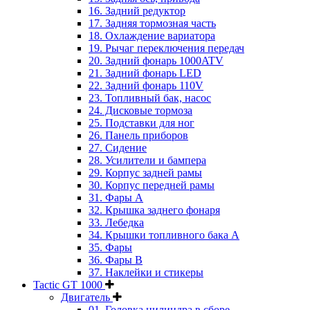
16. Задний редуктор
17. Задняя тормозная часть
18. Охлаждение вариатора
19. Рычаг переключения передач
20. Задний фонарь 1000ATV
21. Задний фонарь LED
22. Задний фонарь 110V
23. Топливный бак, насос
24. Дисковые тормоза
25. Подставки для ног
26. Панель приборов
27. Сидение
28. Усилители и бампера
29. Корпус задней рамы
30. Корпус передней рамы
31. Фары А
32. Крышка заднего фонаря
33. Лебедка
34. Крышки топливного бака А
35. Фары
36. Фары B
37. Наклейки и стикеры
Tactic GT 1000
Двигатель
01. Головка цилиндра в сборе