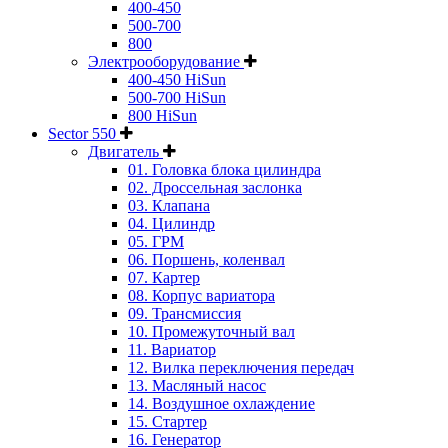
400-450
500-700
800
Электрооборудование
400-450 HiSun
500-700 HiSun
800 HiSun
Sector 550
Двигатель
01. Головка блока цилиндра
02. Дроссельная заслонка
03. Клапана
04. Цилиндр
05. ГРМ
06. Поршень, коленвал
07. Картер
08. Корпус вариатора
09. Трансмиссия
10. Промежуточный вал
11. Вариатор
12. Вилка переключения передач
13. Масляный насос
14. Воздушное охлаждение
15. Стартер
16. Генератор