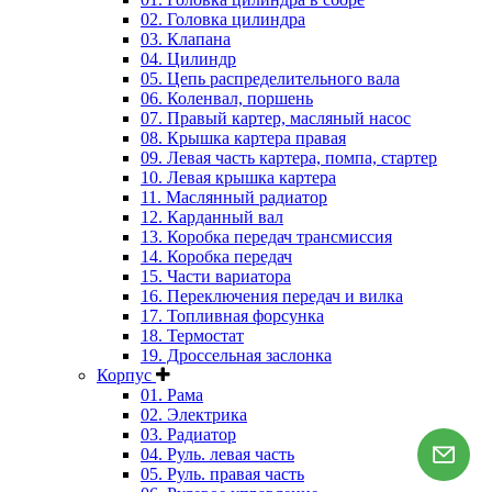
02. Головка цилиндра
03. Клапана
04. Цилиндр
05. Цепь распределительного вала
06. Коленвал, поршень
07. Правый картер, масляный насос
08. Крышка картера правая
09. Левая часть картера, помпа, стартер
10. Левая крышка картера
11. Маслянный радиатор
12. Карданный вал
13. Коробка передач трансмиссия
14. Коробка передач
15. Части вариатора
16. Переключения передач и вилка
17. Топливная форсунка
18. Термостат
19. Дроссельная заслонка
Корпус
01. Рама
02. Электрика
03. Радиатор
04. Руль. левая часть
05. Руль. правая часть