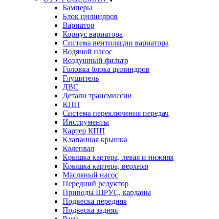
Бамперы
Блок цилиндров
Вариатор
Корпус вариатора
Система вентиляции вариатора
Водяной насос
Воздушный фильтр
Головка блока цилиндров
Глушитель
ДВС
Детали трансмиссии
КПП
Система переключения передач
Инструменты
Картер КПП
Клапанная крышка
Коленвал
Крышка картера, левая и нижняя
Крышка картера, верхняя
Масляный насос
Передний редуктор
Приводы ШРУС, карданы
Подвеска передняя
Подвеска задняя
Рама