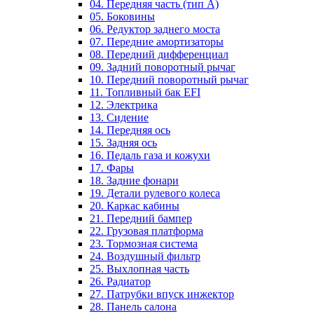
04. Передняя часть (тип А)
05. Боковины
06. Редуктор заднего моста
07. Передние амортизаторы
08. Передний дифференциал
09. Задний поворотный рычаг
10. Передний поворотный рычаг
11. Топливный бак EFI
12. Электрика
13. Сидение
14. Передняя ось
15. Задняя ось
16. Педаль газа и кожухи
17. Фары
18. Задние фонари
19. Детали рулевого колеса
20. Каркас кабины
21. Передний бампер
22. Грузовая платформа
23. Тормозная система
24. Воздушный фильтр
25. Выхлопная часть
26. Радиатор
27. Патрубки впуск инжектор
28. Панель салона