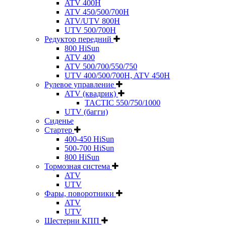
ATV 400H
ATV 450/500/700H
ATV/UTV 800H
UTV 500/700H
Редуктор передний
800 HiSun
ATV 400
ATV 500/700/550/750
UTV 400/500/700H, ATV 450H
Рулевое управление
ATV (квадрик)
TACTIC 550/750/1000
UTV (багги)
Сиденье
Стартер
400-450 HiSun
500-700 HiSun
800 HiSun
Тормозная система
ATV
UTV
Фары, поворотники
ATV
UTV
Шестерни КПП