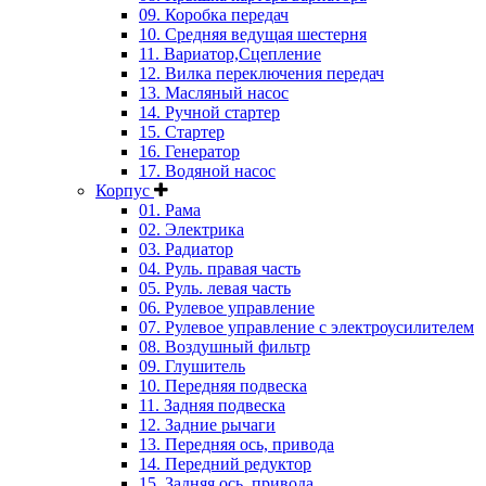
09. Коробка передач
10. Средняя ведущая шестерня
11. Вариатор,Сцепление
12. Вилка переключения передач
13. Масляный насос
14. Ручной стартер
15. Стартер
16. Генератор
17. Водяной насос
Корпус
01. Рама
02. Электрика
03. Радиатор
04. Руль. правая часть
05. Руль. левая часть
06. Рулевое управление
07. Рулевое управление с электроусилителем
08. Воздушный фильтр
09. Глушитель
10. Передняя подвеска
11. Задняя подвеска
12. Задние рычаги
13. Передняя ось, привода
14. Передний редуктор
15. Задняя ось, привода