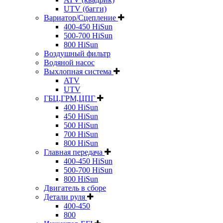
UTV (багги)
Вариатор/Сцепление
400-450 HiSun
500-700 HiSun
800 HiSun
Воздушный фильтр
Водяной насос
Выхлопная система
ATV
UTV
ГБЦ,ГРМ,ЦПГ
400 HiSun
450 HiSun
500 HiSun
700 HiSun
800 HiSun
Главная передача
400-450 HiSun
500-700 HiSun
800 HiSun
Двигатель в сборе
Детали руля
400-450
800