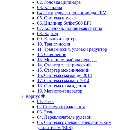
02. Головка цилиндра
03. Клапаны
04. Распредвал, цепь привода ГРМ
05. Система впуска
06. Цилиндр Striker500 EFI
07. Коленвал, поршневая группа
08. Картер
09. Крышки картера
10. Трансмиссия
11. Трансмиссия, угловой редуктор
12. Сцепление
13. Механизм выбора передач
14. Стартер электрический
15. Стартер механический
16. Система смазки до 2014
17. Система смазки c 2014
18. Система охлаждения
19. Магнето-генератор
Корпус
01. Рама
02.Система охлаждения
03. Руль
04. Переключатель рулевой
05. Система рулевая с электрическим
усилителем (EPS)