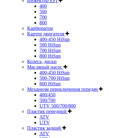
Инжектор EFI
400
500
700
800
Карбюратор
Картер двигателя
400-450 HiSun
500 HiSun
700 HiSun
800 HiSun
Колeса, диски
Масляный насос
400-450 HiSun
500-700 HiSun
800 HiSun
Механизм переключения передач
400/450
500/700
UTV 500/700/800
Пластик передний
ATV
UTV
Пластик задний
ATV