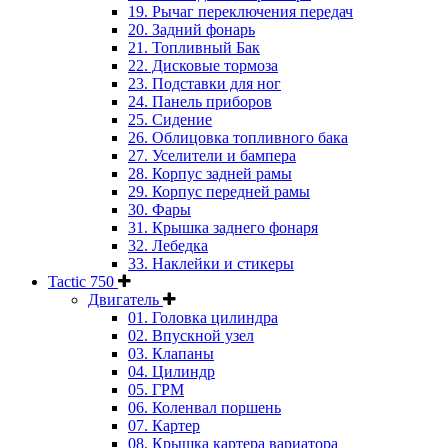
19. Рычаг переключения передач
20. Задний фонарь
21. Топливный Бак
22. Дисковые тормоза
23. Подставки для ног
24. Панель приборов
25. Сидение
26. Облицовка топливного бака
27. Уселители и бампера
28. Корпус задней рамы
29. Корпус передней рамы
30. Фары
31. Крышка заднего фонаря
32. Лебедка
33. Наклейки и стикеры
Tactic 750
Двигатель
01. Головка цилиндра
02. Впускной узел
03. Клапаны
04. Цилиндр
05. ГРМ
06. Коленвал поршень
07. Картер
08. Крышка картера вариатора