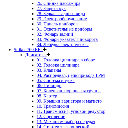
26. Спинка пассажира
27. Защита рук
28. Зеркала заднего вида
29. Электрооборудование
30. Панель приборов
31. Oсветительные приборы
32. Фонарь задний
33. Фонари указателя поворота
34. Лебёдка электрическая
Striker 700 EFI
Двигатель
01. Головка цилиндра в сборе
02. Головка цилиндра
03. Клапаны
04. Распредвал, цепь привода ГРМ
05. Система впуска
06. Цилиндр
07. Коленвал, поршневая группа
08. Картер
09. Крышки вариатора и магнето
10. Трансмиссия
11. Трансмиссия, угловой редуктор
12. Сцепление
13. Механизм выбора передач
14. Стартер электрический