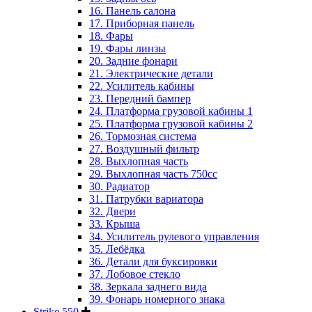
16. Панель салона
17. Приборная панель
18. Фары
19. Фары линзы
20. Задние фонари
21. Электрические детали
22. Усилитель кабины
23. Передний бампер
24. Платформа грузовой кабины 1
25. Платформа грузовой кабины 2
26. Тормозная система
27. Воздушный фильтр
28. Выхлопная часть
29. Выхлопная часть 750cc
30. Радиатор
31. Патрубки вариатора
32. Двери
33. Крыша
34. Усилитель рулевого управления
35. Лебёдка
36. Детали для буксировки
37. Лобовое стекло
38. Зеркала заднего вида
39. Фонарь номерного знака
Strike 550