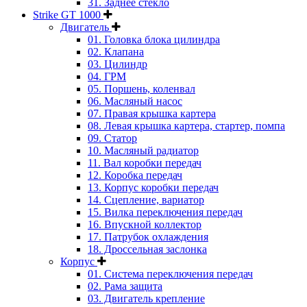
31. Заднее стекло
Strike GT 1000
Двигатель
01. Головка блока цилиндра
02. Клапана
03. Цилиндр
04. ГРМ
05. Поршень, коленвал
06. Масляный насос
07. Правая крышка картера
08. Левая крышка картера, стартер, помпа
09. Статор
10. Масляный радиатор
11. Вал коробки передач
12. Коробка передач
13. Корпус коробки передач
14. Сцепление, вариатор
15. Вилка переключения передач
16. Впускной коллектор
17. Патрубок охлаждения
18. Дроссельная заслонка
Корпус
01. Система переключения передач
02. Рама защита
03. Двигатель крепление