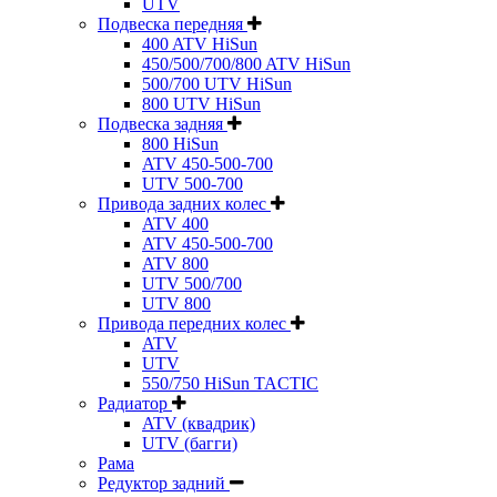
UTV
Подвеска передняя
400 ATV HiSun
450/500/700/800 ATV HiSun
500/700 UTV HiSun
800 UTV HiSun
Подвеска задняя
800 HiSun
ATV 450-500-700
UTV 500-700
Привода задних колес
ATV 400
ATV 450-500-700
ATV 800
UTV 500/700
UTV 800
Привода передних колес
ATV
UTV
550/750 HiSun TACTIC
Радиатор
ATV (квадрик)
UTV (багги)
Рама
Редуктор задний