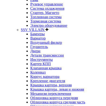
Рулевое управление
Система охлаждения
Стартер. Магнето
Топливная система
Тормозная система
Электро оборудование
SSV VILLAIN
Бамперы
Вариатор
Воздушный фильтр
Глушитель
Двери
Детали трансмиссии
Инструменты
Картер КПП
Клапанная крышка
Коленвал
Корпус вариатора
Крепление двигателя
Крышка картера, верхняя
Крышка картера, левая и нижняя
Механизм переключения
Облицовка корпуса передняя
Облицовка корпуса средняя часть