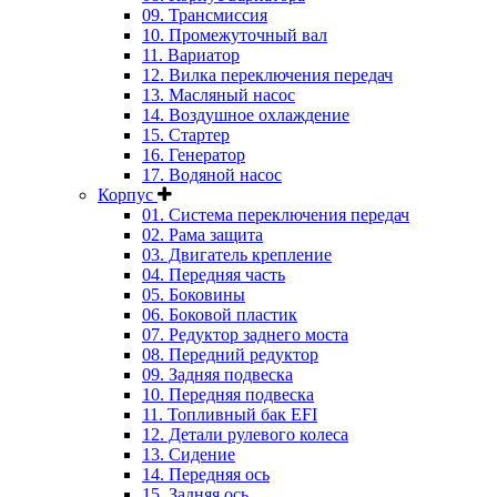
09. Трансмиссия
10. Промежуточный вал
11. Вариатор
12. Вилка переключения передач
13. Масляный насос
14. Воздушное охлаждение
15. Стартер
16. Генератор
17. Водяной насос
Корпус
01. Система переключения передач
02. Рама защита
03. Двигатель крепление
04. Передняя часть
05. Боковины
06. Боковой пластик
07. Редуктор заднего моста
08. Передний редуктор
09. Задняя подвеска
10. Передняя подвеска
11. Топливный бак EFI
12. Детали рулевого колеса
13. Сидение
14. Передняя ось
15. Задняя ось