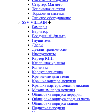
Стартер. Магнето
Топливная система
Тормозная система
Электро оборудование
SSV VILLAIN
Бамперы
Вариатор
Воздушный фильтр
Глушитель
Двери
Детали трансмиссии
Инструменты
Картер КПП
Клапанная крышка
Коленвал
Корпус вариатора
Крепление двигателя
Крышка картера, верхняя
Крышка картера, левая и нижняя
Механизм переключения
Облицовка корпуса передняя
Облицовка корпуса средняя часть
Облицовка корпуса задняя
Подвеска передняя