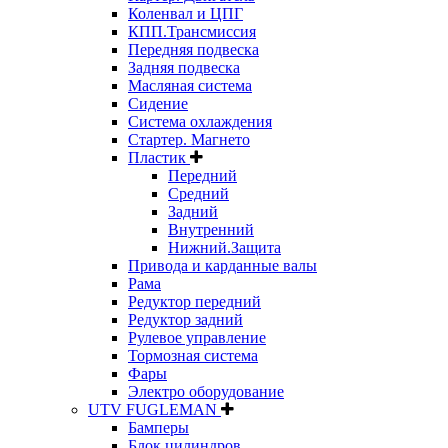
Коленвал и ЦПГ
КПП.Трансмиссия
Передняя подвеска
Задняя подвеска
Масляная система
Сидение
Система охлаждения
Стартер. Магнето
Пластик
Передний
Средний
Задний
Внутренний
Нижний.Защита
Привода и карданные валы
Рама
Редуктор передний
Редуктор задний
Рулевое управление
Тормозная система
Фары
Электро оборудование
UTV FUGLEMAN
Бамперы
Блок цилиндров