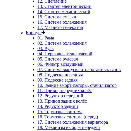
12. Сцепление
13. Стартер электрический
14. Стартер механический
15. Система смазки
16. Система охлаждения
17. Магнето-генератор
Корпус
01. Рама
02. Система охлаждения
03. Руль
04. Переключатель рулевой
05. Система рулевая
06. Фильтр воздушный
07. Система выпуска отработанных газов
08. Подвеска передняя
09. Подвеска задняя
10. Задние амортизаторы, стабилизатор
11. Привод передних колёс
12. Редуктор передний
13. Привод задних колёс
14. Редуктор задний
15. Тормозная система
16. Тормозная система (перед)
17. Система охлаждения вариатора
18. Механизм выбора передачи