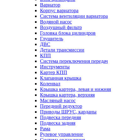
Вариатор
Корпус вариатора
Система вентиляции вариатора
Водяной насос
Воздушный фильтр
Головка блока цилиндров
Глушитель
ДВС
Детали трансмиссии
КПП
Система переключения передач
Инструменты
Картер КПП
Клапанная крышка
Коленвал
Крышка картера, левая и нижняя
Крышка картера, верхняя
Масляный насос
Передний редуктор
Приводы ШРУС, карданы
Подвеска передняя
Подвеска задняя
Рама
Рулевое управление
Система охлаждения