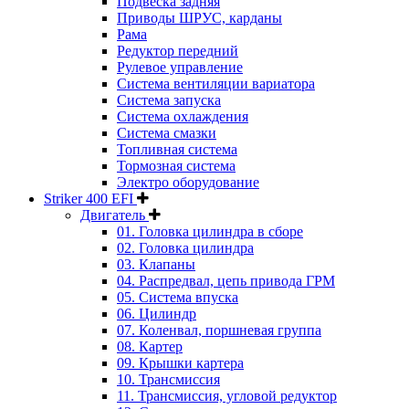
Подвеска задняя
Приводы ШРУС, карданы
Рама
Редуктор передний
Рулевое управление
Система вентиляции вариатора
Система запуска
Система охлаждения
Система смазки
Топливная система
Тормозная система
Электро оборудование
Striker 400 EFI
Двигатель
01. Головка цилиндра в сборе
02. Головка цилиндра
03. Клапаны
04. Распредвал, цепь привода ГРМ
05. Система впуска
06. Цилиндр
07. Коленвал, поршневая группа
08. Картер
09. Крышки картера
10. Трансмиссия
11. Трансмиссия, угловой редуктор