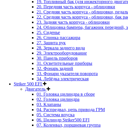
19. Топливный бак (для инжекторного двигат
20. Передняя часть корпуса - облицовки
21. Средняя часть корпуса - облицовки, педал
22. Средняя часть корпуса - облицовки, бак 
23. Задняя часть корпуса - облицовки
24. Облицовка бампера, багажник передний, 
25. Сиденье
26. Спинка пассажира
27. Защита рук
28. Зеркала заднего вида
29. Электрооборудование
30. Панель приборов
31. Oсветительные приборы
32. Фонарь задний
33. Фонари указателя поворота
34. Лебёдка электрическая
Striker 500 EFI
Двигатель
01. Головка цилиндра в сборе
02. Головка цилиндра
03. Клапаны
04. Распредвал, цепь привода ГРМ
05. Система впуска
06. Цилиндр Striker500 EFI
07. Коленвал, поршневая группа