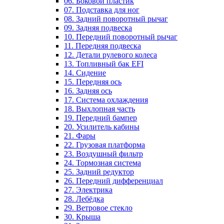
06. Боковой пластик
07. Подставка для ног
08. Задний поворотный рычаг
09. Задняя подвеска
10. Передний поворотный рычаг
11. Передняя подвеска
12. Детали рулевого колеса
13. Топливный бак EFI
14. Сидение
15. Передняя ось
16. Задняя ось
17. Система охлаждения
18. Выхлопная часть
19. Передний бампер
20. Усилитель кабины
21. Фары
22. Грузовая платформа
23. Воздушный фильтр
24. Тормозная система
25. Задний редуктор
26. Передний дифференциал
27. Электрика
28. Лебёдка
29. Ветровое стекло
30. Крыша