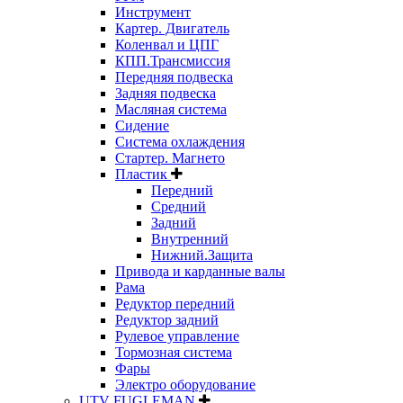
Инструмент
Картер. Двигатель
Коленвал и ЦПГ
КПП.Трансмиссия
Передняя подвеска
Задняя подвеска
Масляная система
Сидение
Система охлаждения
Стартер. Магнето
Пластик
Передний
Средний
Задний
Внутренний
Нижний.Защита
Привода и карданные валы
Рама
Редуктор передний
Редуктор задний
Рулевое управление
Тормозная система
Фары
Электро оборудование
UTV FUGLEMAN