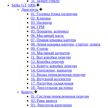
31. Заднее стекло
Strike GT 1000
Двигатель
01. Головка блока цилиндра
02. Клапана
03. Цилиндр
04. ГРМ
05. Поршень, коленвал
06. Масляный насос
07. Правая крышка картера
08. Левая крышка картера, стартер, помпа
09. Статор
10. Масляный радиатор
11. Вал коробки передач
12. Коробка передач
13. Корпус коробки передач
14. Сцепление, вариатор
15. Вилка переключения передач
16. Впускной коллектор
17. Патрубок охлаждения
18. Дроссельная заслонка
Корпус
01. Система переключения передач
02. Рама защита
03. Двигатель крепление