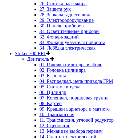
26. Спинка пассажира
27. Защита рук
28. Зеркала заднего вида
29. Электрооборудование
30. Панель приборов
31. Oсветительные приборы
32. Фонарь задний
33. Фонари указателя поворота
34. Лебёдка электрическая
Striker 700 EFI
Двигатель
01. Головка цилиндра в сборе
02. Головка цилиндра
03. Клапаны
04. Распредвал, цепь привода ГРМ
05. Система впуска
06. Цилиндр
07. Коленвал, поршневая группа
08. Картер
09. Крышки вариатора и магнето
10. Трансмиссия
11. Трансмиссия, угловой редуктор
12. Сцепление
13. Механизм выбора передач
14. Стартер электрический