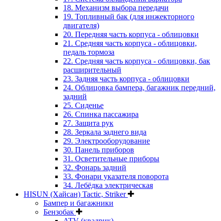
18. Механизм выбора передачи
19. Топливный бак (для инжекторного
двигателя)
20. Передняя часть корпуса - облицовки
21. Средняя часть корпуса - облицовки,
педаль тормоза
22. Средняя часть корпуса - облицовки, бак
расширительный
23. Задняя часть корпуса - облицовки
24. Облицовка бампера, багажник передний,
задний
25. Сиденье
26. Спинка пассажира
27. Защита рук
28. Зеркала заднего вида
29. Электрооборудование
30. Панель приборов
31. Oсветительные приборы
32. Фонарь задний
33. Фонари указателя поворота
34. Лебёдка электрическая
HISUN (Хайсан) Tactic, Striker
Бампер и багажники
Бензобак
ATV (квадрик)