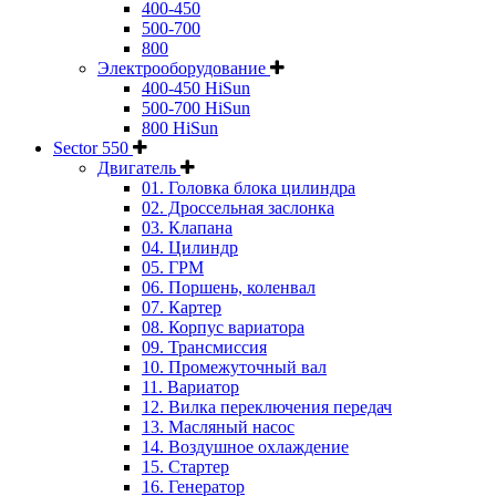
400-450
500-700
800
Электрооборудование
400-450 HiSun
500-700 HiSun
800 HiSun
Sector 550
Двигатель
01. Головка блока цилиндра
02. Дроссельная заслонка
03. Клапана
04. Цилиндр
05. ГРМ
06. Поршень, коленвал
07. Картер
08. Корпус вариатора
09. Трансмиссия
10. Промежуточный вал
11. Вариатор
12. Вилка переключения передач
13. Масляный насос
14. Воздушное охлаждение
15. Стартер
16. Генератор