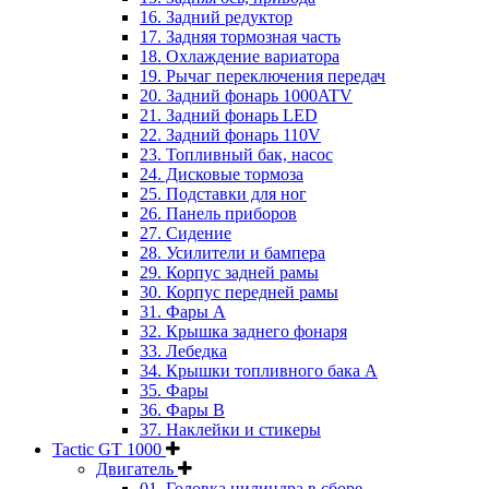
16. Задний редуктор
17. Задняя тормозная часть
18. Охлаждение вариатора
19. Рычаг переключения передач
20. Задний фонарь 1000ATV
21. Задний фонарь LED
22. Задний фонарь 110V
23. Топливный бак, насос
24. Дисковые тормоза
25. Подставки для ног
26. Панель приборов
27. Сидение
28. Усилители и бампера
29. Корпус задней рамы
30. Корпус передней рамы
31. Фары А
32. Крышка заднего фонаря
33. Лебедка
34. Крышки топливного бака А
35. Фары
36. Фары B
37. Наклейки и стикеры
Tactic GT 1000
Двигатель
01. Головка цилиндра в сборе