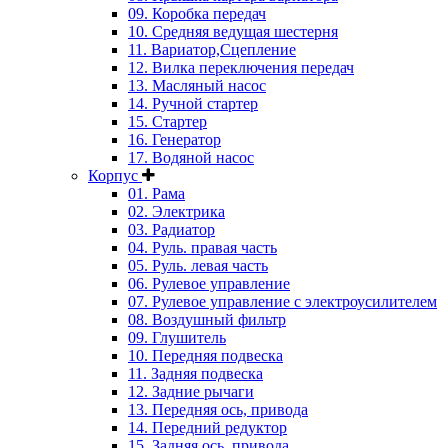
09. Коробка передач
10. Средняя ведущая шестерня
11. Вариатор,Сцепление
12. Вилка переключения передач
13. Масляный насос
14. Ручной стартер
15. Стартер
16. Генератор
17. Водяной насос
Корпус
01. Рама
02. Электрика
03. Радиатор
04. Руль. правая часть
05. Руль. левая часть
06. Рулевое управление
07. Рулевое управление с электроусилителем
08. Воздушный фильтр
09. Глушитель
10. Передняя подвеска
11. Задняя подвеска
12. Задние рычаги
13. Передняя ось, привода
14. Передний редуктор
15. Задняя ось, привода