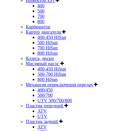
Инжектор EFI
400
500
700
800
Карбюратор
Картер двигателя
400-450 HiSun
500 HiSun
700 HiSun
800 HiSun
Колeса, диски
Масляный насос
400-450 HiSun
500-700 HiSun
800 HiSun
Механизм переключения передач
400/450
500/700
UTV 500/700/800
Пластик передний
ATV
UTV
Пластик задний
ATV