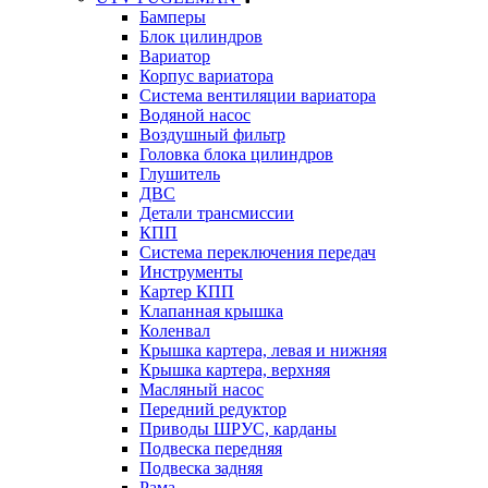
Бамперы
Блок цилиндров
Вариатор
Корпус вариатора
Система вентиляции вариатора
Водяной насос
Воздушный фильтр
Головка блока цилиндров
Глушитель
ДВС
Детали трансмиссии
КПП
Система переключения передач
Инструменты
Картер КПП
Клапанная крышка
Коленвал
Крышка картера, левая и нижняя
Крышка картера, верхняя
Масляный насос
Передний редуктор
Приводы ШРУС, карданы
Подвеска передняя
Подвеска задняя
Рама