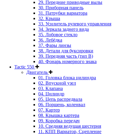
29. Передние приводные вылы
30. Приборная панель
31. Патрубки вариатора
32. Крыша
33. Усилитель рулевого управления
34. Зеркала заднего вида
35. Лобовое стекло
36. Лебёдка
37. Фары линзы
38. Детали для буксировки
39. Передняя часть (тип B)
40. Фонарь номерного знака
Tactic 550
Двигатель
01. Головка блока цилиндра
02. Впускной узел
03. Клапана
04. Цилиндр
05. Цепь распредвала
06. Поршень, коленвал
07. Картер
08. Крышка картера
09. Коробка передач
10. Средняя ведущая шестерня
11. КПП Вариатор, Сцепление