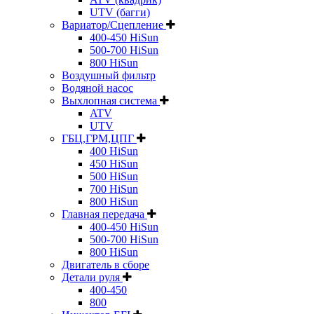
UTV (багги)
Вариатор/Сцепление
400-450 HiSun
500-700 HiSun
800 HiSun
Воздушный фильтр
Водяной насос
Выхлопная система
ATV
UTV
ГБЦ,ГРМ,ЦПГ
400 HiSun
450 HiSun
500 HiSun
700 HiSun
800 HiSun
Главная передача
400-450 HiSun
500-700 HiSun
800 HiSun
Двигатель в сборе
Детали руля
400-450
800