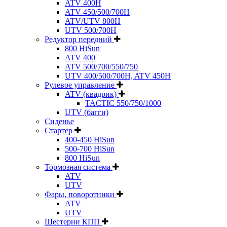
ATV 400H
ATV 450/500/700H
ATV/UTV 800H
UTV 500/700H
Редуктор передний
800 HiSun
ATV 400
ATV 500/700/550/750
UTV 400/500/700H, ATV 450H
Рулевое управление
ATV (квадрик)
TACTIC 550/750/1000
UTV (багги)
Сиденье
Стартер
400-450 HiSun
500-700 HiSun
800 HiSun
Тормозная система
ATV
UTV
Фары, поворотники
ATV
UTV
Шестерни КПП