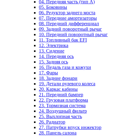
04. Передняя часть (тип А)
05. Боковины
06. Редуктор заднего моста
07. Передние амортизаторы
08. Передний дифференциал
09. Задний поворотный рычаг
10. Передний поворотный рычаг
11. Топливный бак EFI
12. Электрика
13. Сидение
14. Передняя ось
15. Задняя ось
16. Педаль газа и кожухи
17. Фары
18. Задние фонари
19. Детали рулевого колеса
20. Каркас кабины
21. Передний бампер
22. Грузовая платформа
23. Тормозная система
24. Воздушный фильтр
25. Выхлопная часть
26. Радиатор
27. Патрубки впуск инжектор
28. Панель салона