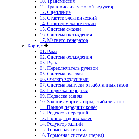
10. Трансмиссия
11. Трансмиссия, угловой редуктор
12. Сцепление
13. Стартер электрический
14. Стартер механический
15. Система смазки
16. Система охлаждения
17. Магнето-генератор
Корпус
01. Рама
02. Система охлаждения
03. Руль
04. Переключатель рулевой
05. Система рулевая
06. Фильтр воздушный
07. Система выпуска отработанных газов
08. Подвеска передняя
09. Подвеска задняя
10. Задние амортизаторы, стабилизатор
11. Привод передних колёс
12. Редуктор передний
13. Привод задних колёс
14. Редуктор задний
15. Тормозная система
16. Тормозная система (перед)