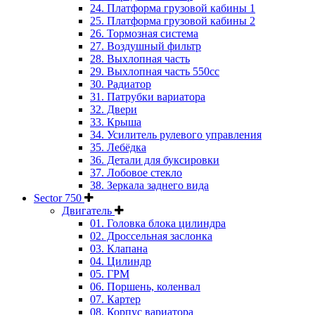
24. Платформа грузовой кабины 1
25. Платформа грузовой кабины 2
26. Тормозная система
27. Воздушный фильтр
28. Выхлопная часть
29. Выхлопная часть 550cc
30. Радиатор
31. Патрубки вариатора
32. Двери
33. Крыша
34. Усилитель рулевого управления
35. Лебёдка
36. Детали для буксировки
37. Лобовое стекло
38. Зеркала заднего вида
Sector 750
Двигатель
01. Головка блока цилиндра
02. Дроссельная заслонка
03. Клапана
04. Цилиндр
05. ГРМ
06. Поршень, коленвал
07. Картер
08. Корпус вариатора