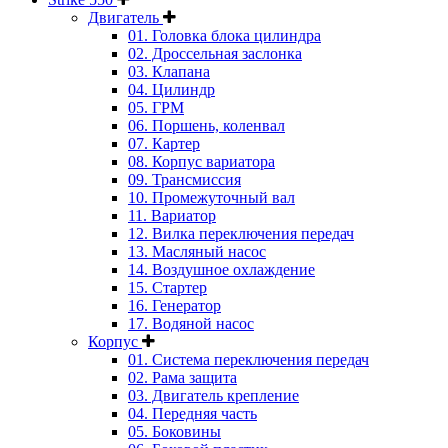
Двигатель
01. Головка блока цилиндра
02. Дроссельная заслонка
03. Клапана
04. Цилиндр
05. ГРМ
06. Поршень, коленвал
07. Картер
08. Корпус вариатора
09. Трансмиссия
10. Промежуточный вал
11. Вариатор
12. Вилка переключения передач
13. Масляный насос
14. Воздушное охлаждение
15. Стартер
16. Генератор
17. Водяной насос
Корпус
01. Система переключения передач
02. Рама защита
03. Двигатель крепление
04. Передняя часть
05. Боковины