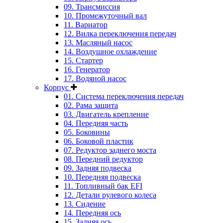
09. Трансмиссия
10. Промежуточный вал
11. Вариатор
12. Вилка переключения передач
13. Масляный насос
14. Воздушное охлаждение
15. Стартер
16. Генератор
17. Водяной насос
Корпус
01. Система переключения передач
02. Рама защита
03. Двигатель крепление
04. Передняя часть
05. Боковины
06. Боковой пластик
07. Редуктор заднего моста
08. Передний редуктор
09. Задняя подвеска
10. Передняя подвеска
11. Топливный бак EFI
12. Детали рулевого колеса
13. Сидение
14. Передняя ось
15. Задняя ось