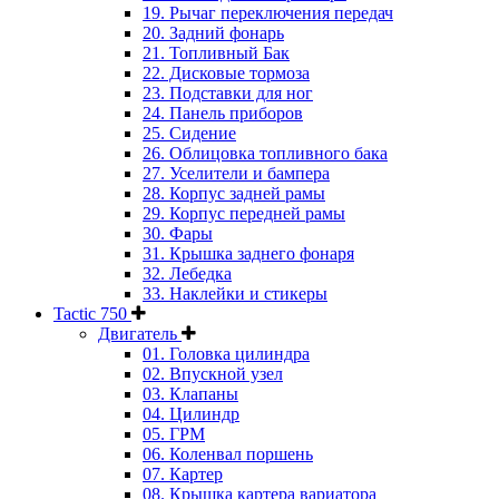
19. Рычаг переключения передач
20. Задний фонарь
21. Топливный Бак
22. Дисковые тормоза
23. Подставки для ног
24. Панель приборов
25. Сидение
26. Облицовка топливного бака
27. Уселители и бампера
28. Корпус задней рамы
29. Корпус передней рамы
30. Фары
31. Крышка заднего фонаря
32. Лебедка
33. Наклейки и стикеры
Tactic 750
Двигатель
01. Головка цилиндра
02. Впускной узел
03. Клапаны
04. Цилиндр
05. ГРМ
06. Коленвал поршень
07. Картер
08. Крышка картера вариатора