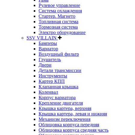
Рулевое управление
Система охлаждения
Стартер. Магнето
Топливная система
Тормозная система
Электро оборудование
SSV VILLAIN
Бамперы
Вариатор
Воздушный фильтр
Глушитель
Двери
Детали трансмиссии
Инструменты
Картер КПП
Клапанная крышка
Коленвал
Корпус вариатора
Крепление двигателя
Крышка картера, верхняя
Крышка картера, левая и нижняя
Механизм переключения
Облицовка корпуса передняя
Облицовка корпуса средняя часть