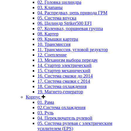
02. Головка цилиндра
03. Клапаны
04. Распредвал, цепь привода ГРМ
05. Система впуска
06. Цилиндр Striker500 EFI
07. Коленвал, поршневая группа
08. Картер
09. Крышки картера
10. Трансмиссия
11. Трансмиссия, угловой редуктор
12. Сцепление
13. Механизм выбора передач
14. Стартер электрический
15. Стартер механический
16. Система смазки до 2014
17. Система смазки c 2014
18. Система охлаждения
19. Магнето-генератор
Корпус
01. Рама
02.Система охлаждения
03. Руль
04. Переключатель рулевой
05. Система рулевая с электрическим
усилителем (EPS)