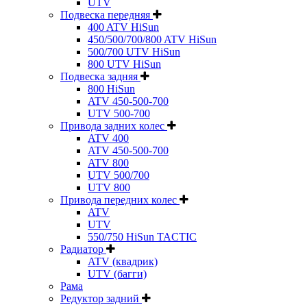
UTV
Подвеска передняя
400 ATV HiSun
450/500/700/800 ATV HiSun
500/700 UTV HiSun
800 UTV HiSun
Подвеска задняя
800 HiSun
ATV 450-500-700
UTV 500-700
Привода задних колес
ATV 400
ATV 450-500-700
ATV 800
UTV 500/700
UTV 800
Привода передних колес
ATV
UTV
550/750 HiSun TACTIC
Радиатор
ATV (квадрик)
UTV (багги)
Рама
Редуктор задний