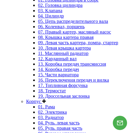
02. Головка цилиндра
03. Клапана
04. Цилиндр
05. Цепь распределительного вала
06. Коленвал, поршень
07. Правый картер, масляный насос
08. Крышка картера правая
09. Левая часть картера, помпа, стартер
10. Левая крышка картера
11. Маслянный радиатор
12. Карданный вал
13. Коробка передач трансмиссия
14. Коробка передач
15. Части вариатора
16. Переключения передач и вилка
17. Топливная форсунка
18. Термостат
19. Дроссельная заслонка
Корпус
01. Рама
02. Электрика
03. Радиатор
04. Руль. левая часть
05. Руль. правая часть