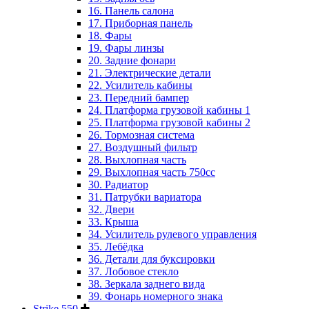
16. Панель салона
17. Приборная панель
18. Фары
19. Фары линзы
20. Задние фонари
21. Электрические детали
22. Усилитель кабины
23. Передний бампер
24. Платформа грузовой кабины 1
25. Платформа грузовой кабины 2
26. Тормозная система
27. Воздушный фильтр
28. Выхлопная часть
29. Выхлопная часть 750cc
30. Радиатор
31. Патрубки вариатора
32. Двери
33. Крыша
34. Усилитель рулевого управления
35. Лебёдка
36. Детали для буксировки
37. Лобовое стекло
38. Зеркала заднего вида
39. Фонарь номерного знака
Strike 550