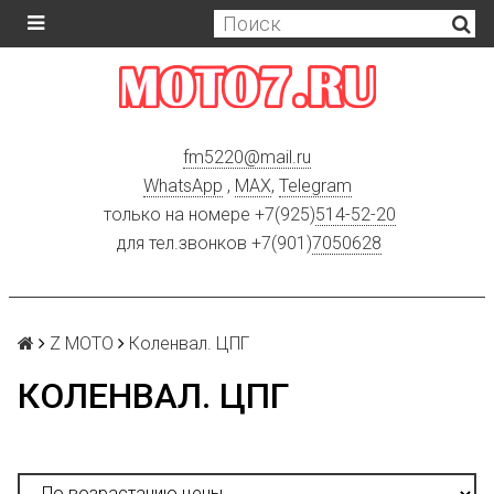
fm5220
@
mail.ru
WhatsApp
,
MAX
,
Telegram
только на номере +7(925)
514-52-20
для тел.звонков +7(901)
7050628
Z MOTO
Коленвал. ЦПГ
КОЛЕНВАЛ. ЦПГ