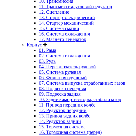
10. Трансмиссия
11. Трансмиссия, угловой редуктор
12. Сцепление
13. Стартер электрический
14. Стартер механический
15. Система смазки
16. Система охлаждения
17. Магнето-генератор
Корпус
01. Рама
02. Система охлаждения
03. Руль
04. Переключатель рулевой
05. Система рулевая
06. Фильтр воздушный
07. Система выпуска отработанных газов
08. Подвеска передняя
09. Подвеска задняя
10. Задние амортизаторы, стабилизатор
11. Привод передних колёс
12. Редуктор передний
13. Привод задних колёс
14. Редуктор задний
15. Тормозная система
16. Тормозная система (перед)