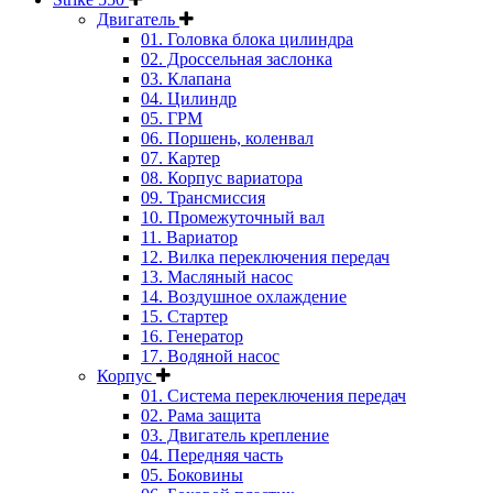
Двигатель
01. Головка блока цилиндра
02. Дроссельная заслонка
03. Клапана
04. Цилиндр
05. ГРМ
06. Поршень, коленвал
07. Картер
08. Корпус вариатора
09. Трансмиссия
10. Промежуточный вал
11. Вариатор
12. Вилка переключения передач
13. Масляный насос
14. Воздушное охлаждение
15. Стартер
16. Генератор
17. Водяной насос
Корпус
01. Система переключения передач
02. Рама защита
03. Двигатель крепление
04. Передняя часть
05. Боковины