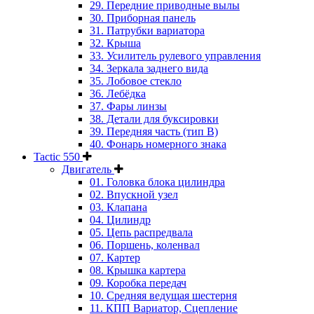
29. Передние приводные вылы
30. Приборная панель
31. Патрубки вариатора
32. Крыша
33. Усилитель рулевого управления
34. Зеркала заднего вида
35. Лобовое стекло
36. Лебёдка
37. Фары линзы
38. Детали для буксировки
39. Передняя часть (тип B)
40. Фонарь номерного знака
Tactic 550
Двигатель
01. Головка блока цилиндра
02. Впускной узел
03. Клапана
04. Цилиндр
05. Цепь распредвала
06. Поршень, коленвал
07. Картер
08. Крышка картера
09. Коробка передач
10. Средняя ведущая шестерня
11. КПП Вариатор, Сцепление