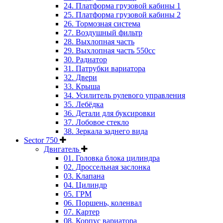
24. Платформа грузовой кабины 1
25. Платформа грузовой кабины 2
26. Тормозная система
27. Воздушный фильтр
28. Выхлопная часть
29. Выхлопная часть 550cc
30. Радиатор
31. Патрубки вариатора
32. Двери
33. Крыша
34. Усилитель рулевого управления
35. Лебёдка
36. Детали для буксировки
37. Лобовое стекло
38. Зеркала заднего вида
Sector 750
Двигатель
01. Головка блока цилиндра
02. Дроссельная заслонка
03. Клапана
04. Цилиндр
05. ГРМ
06. Поршень, коленвал
07. Картер
08. Корпус вариатора