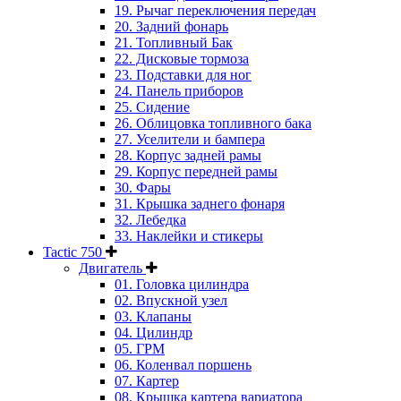
19. Рычаг переключения передач
20. Задний фонарь
21. Топливный Бак
22. Дисковые тормоза
23. Подставки для ног
24. Панель приборов
25. Сидение
26. Облицовка топливного бака
27. Уселители и бампера
28. Корпус задней рамы
29. Корпус передней рамы
30. Фары
31. Крышка заднего фонаря
32. Лебедка
33. Наклейки и стикеры
Tactic 750
Двигатель
01. Головка цилиндра
02. Впускной узел
03. Клапаны
04. Цилиндр
05. ГРМ
06. Коленвал поршень
07. Картер
08. Крышка картера вариатора