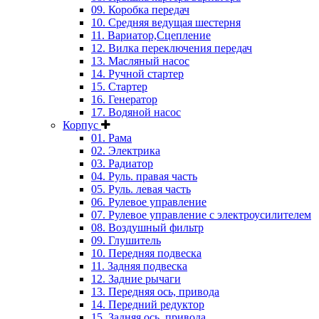
09. Коробка передач
10. Средняя ведущая шестерня
11. Вариатор,Сцепление
12. Вилка переключения передач
13. Масляный насос
14. Ручной стартер
15. Стартер
16. Генератор
17. Водяной насос
Корпус
01. Рама
02. Электрика
03. Радиатор
04. Руль. правая часть
05. Руль. левая часть
06. Рулевое управление
07. Рулевое управление с электроусилителем
08. Воздушный фильтр
09. Глушитель
10. Передняя подвеска
11. Задняя подвеска
12. Задние рычаги
13. Передняя ось, привода
14. Передний редуктор
15. Задняя ось, привода