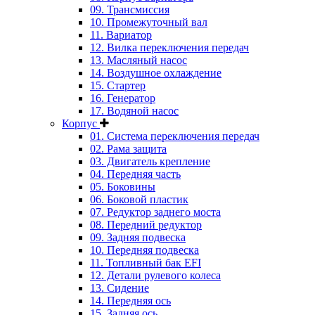
09. Трансмиссия
10. Промежуточный вал
11. Вариатор
12. Вилка переключения передач
13. Масляный насос
14. Воздушное охлаждение
15. Стартер
16. Генератор
17. Водяной насос
Корпус
01. Система переключения передач
02. Рама защита
03. Двигатель крепление
04. Передняя часть
05. Боковины
06. Боковой пластик
07. Редуктор заднего моста
08. Передний редуктор
09. Задняя подвеска
10. Передняя подвеска
11. Топливный бак EFI
12. Детали рулевого колеса
13. Сидение
14. Передняя ось
15. Задняя ось