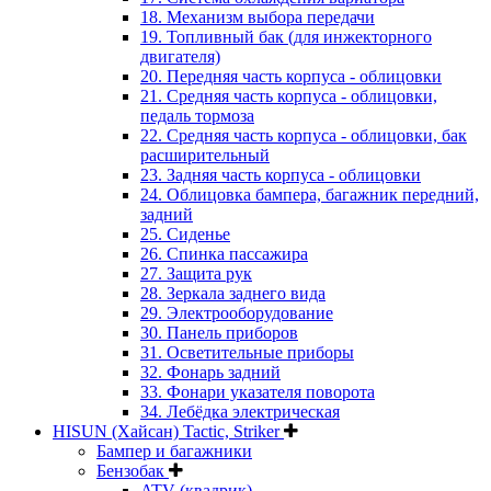
18. Механизм выбора передачи
19. Топливный бак (для инжекторного
двигателя)
20. Передняя часть корпуса - облицовки
21. Средняя часть корпуса - облицовки,
педаль тормоза
22. Средняя часть корпуса - облицовки, бак
расширительный
23. Задняя часть корпуса - облицовки
24. Облицовка бампера, багажник передний,
задний
25. Сиденье
26. Спинка пассажира
27. Защита рук
28. Зеркала заднего вида
29. Электрооборудование
30. Панель приборов
31. Oсветительные приборы
32. Фонарь задний
33. Фонари указателя поворота
34. Лебёдка электрическая
HISUN (Хайсан) Tactic, Striker
Бампер и багажники
Бензобак
ATV (квадрик)