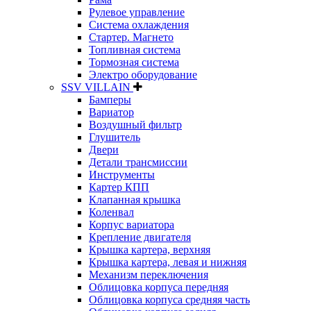
Рулевое управление
Система охлаждения
Стартер. Магнето
Топливная система
Тормозная система
Электро оборудование
SSV VILLAIN
Бамперы
Вариатор
Воздушный фильтр
Глушитель
Двери
Детали трансмиссии
Инструменты
Картер КПП
Клапанная крышка
Коленвал
Корпус вариатора
Крепление двигателя
Крышка картера, верхняя
Крышка картера, левая и нижняя
Механизм переключения
Облицовка корпуса передняя
Облицовка корпуса средняя часть