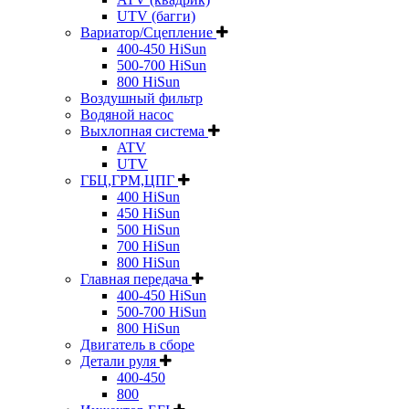
UTV (багги)
Вариатор/Сцепление
400-450 HiSun
500-700 HiSun
800 HiSun
Воздушный фильтр
Водяной насос
Выхлопная система
ATV
UTV
ГБЦ,ГРМ,ЦПГ
400 HiSun
450 HiSun
500 HiSun
700 HiSun
800 HiSun
Главная передача
400-450 HiSun
500-700 HiSun
800 HiSun
Двигатель в сборе
Детали руля
400-450
800