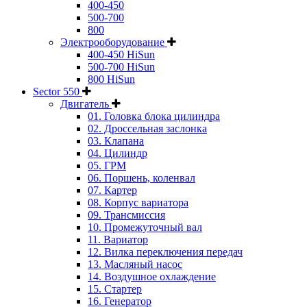
400-450
500-700
800
Электрооборудование
400-450 HiSun
500-700 HiSun
800 HiSun
Sector 550
Двигатель
01. Головка блока цилиндра
02. Дроссельная заслонка
03. Клапана
04. Цилиндр
05. ГРМ
06. Поршень, коленвал
07. Картер
08. Корпус вариатора
09. Трансмиссия
10. Промежуточный вал
11. Вариатор
12. Вилка переключения передач
13. Масляный насос
14. Воздушное охлаждение
15. Стартер
16. Генератор