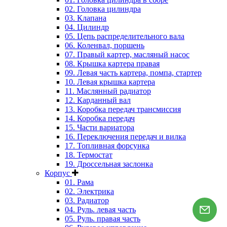
02. Головка цилиндра
03. Клапана
04. Цилиндр
05. Цепь распределительного вала
06. Коленвал, поршень
07. Правый картер, масляный насос
08. Крышка картера правая
09. Левая часть картера, помпа, стартер
10. Левая крышка картера
11. Маслянный радиатор
12. Карданный вал
13. Коробка передач трансмиссия
14. Коробка передач
15. Части вариатора
16. Переключения передач и вилка
17. Топливная форсунка
18. Термостат
19. Дроссельная заслонка
Корпус
01. Рама
02. Электрика
03. Радиатор
04. Руль. левая часть
05. Руль. правая часть