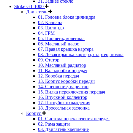
31. Заднее стекло
Strike GT 1000
Двигатель
01. Головка блока цилиндра
02. Клапана
03. Цилиндр
04. ГРМ
05. Поршень, коленвал
06. Масляный насос
07. Правая крышка картера
08. Левая крышка картера, стартер, помпа
09. Статор
10. Масляный радиатор
11. Вал коробки передач
12. Коробка передач
13. Корпус коробки передач
14. Сцепление, вариатор
15. Вилка переключения передач
16. Впускной коллектор
17. Патрубок охлаждения
18. Дроссельная заслонка
Корпус
01. Система переключения передач
02. Рама защита
03. Двигатель крепление