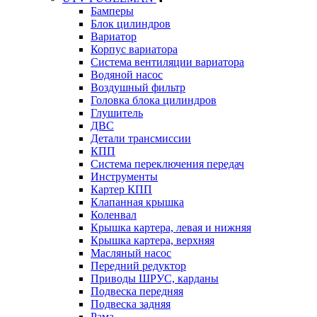
Бамперы
Блок цилиндров
Вариатор
Корпус вариатора
Система вентиляции вариатора
Водяной насос
Воздушный фильтр
Головка блока цилиндров
Глушитель
ДВС
Детали трансмиссии
КПП
Система переключения передач
Инструменты
Картер КПП
Клапанная крышка
Коленвал
Крышка картера, левая и нижняя
Крышка картера, верхняя
Масляный насос
Передний редуктор
Приводы ШРУС, карданы
Подвеска передняя
Подвеска задняя
Рама