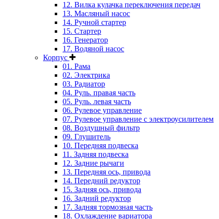
12. Вилка кулачка переключения передач
13. Масляный насос
14. Ручной стартер
15. Стартер
16. Генератор
17. Водяной насос
Корпус
01. Рама
02. Электрика
03. Радиатор
04. Руль. правая часть
05. Руль. левая часть
06. Рулевое управление
07. Рулевое управление с электроусилителем
08. Воздушный фильтр
09. Глушитель
10. Передняя подвеска
11. Задняя подвеска
12. Задние рычаги
13. Передняя ось, привода
14. Передний редуктор
15. Задняя ось, привода
16. Задний редуктор
17. Задняя тормозная часть
18. Охлаждение вариатора