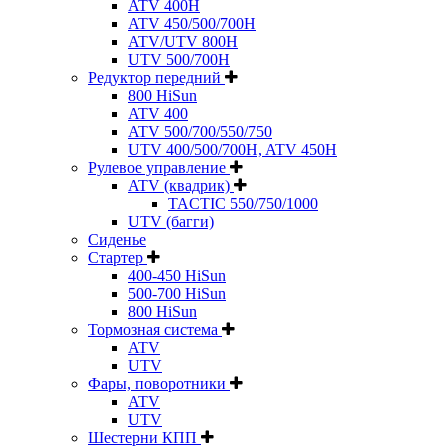
ATV 400H
ATV 450/500/700H
ATV/UTV 800H
UTV 500/700H
Редуктор передний
800 HiSun
ATV 400
ATV 500/700/550/750
UTV 400/500/700H, ATV 450H
Рулевое управление
ATV (квадрик)
TACTIC 550/750/1000
UTV (багги)
Сиденье
Стартер
400-450 HiSun
500-700 HiSun
800 HiSun
Тормозная система
ATV
UTV
Фары, поворотники
ATV
UTV
Шестерни КПП