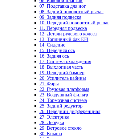
06. Боковой пластик
07. Подставка для ног
08. Задний поворотный рычаг
09. Задняя подвеска
10. Передний поворотный рычаг
11. Передняя подвеска
12. Детали рулевого колеса
13. Топливный бак EFI
14. Сидение
15. Передняя ось
16. Задняя ось
17. Система охлаждения
18. Выхлопная часть
19. Передний бампер
20. Усилитель кабины
21. Фары
22. Грузовая платформа
23. Воздушный фильтр
24. Тормозная система
25. Задний редуктор
26. Передний дифференциал
27. Электрика
28. Лебёдка
29. Ветровое стекло
30. Крыша