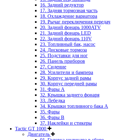
16. Задний редуктор
17. Задняя тормозная часть
18. Охлаждение вариатора
19. Рычаг переключения передач
20. Задний фонарь 1000ATV
21. Задний фонарь LED
22. Задний фонарь 110V
23. Топливный бак, насос
24. Дисковые тормоза
25. Подставки для ног
26. Панель приборов
27. Сидение
28. Усилители и бампера
29. Корпус задней рамы
30. Корпус передней рамы
31. Фары А
32. Крышка заднего фонаря
33. Лебедка
34. Крышки топливного бака А
35. Фары
36. Фары B
37. Наклейки и стикеры
Tactic GT 1000
Двигатель
01. Головка цилиндра в сборе