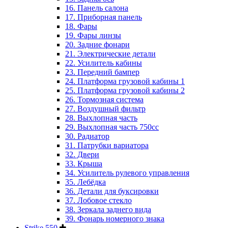
16. Панель салона
17. Приборная панель
18. Фары
19. Фары линзы
20. Задние фонари
21. Электрические детали
22. Усилитель кабины
23. Передний бампер
24. Платформа грузовой кабины 1
25. Платформа грузовой кабины 2
26. Тормозная система
27. Воздушный фильтр
28. Выхлопная часть
29. Выхлопная часть 750cc
30. Радиатор
31. Патрубки вариатора
32. Двери
33. Крыша
34. Усилитель рулевого управления
35. Лебёдка
36. Детали для буксировки
37. Лобовое стекло
38. Зеркала заднего вида
39. Фонарь номерного знака
Strike 550