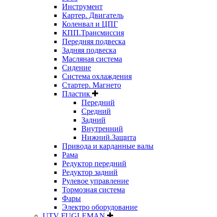
Инструмент
Картер. Двигатель
Коленвал и ЦПГ
КПП.Трансмиссия
Передняя подвеска
Задняя подвеска
Масляная система
Сидение
Система охлаждения
Стартер. Магнето
Пластик
Передний
Средний
Задний
Внутренний
Нижний.Защита
Привода и карданные валы
Рама
Редуктор передний
Редуктор задний
Рулевое управление
Тормозная система
Фары
Электро оборудование
UTV FUGLEMAN