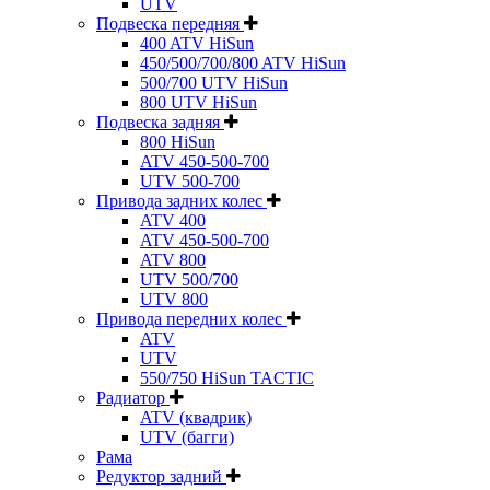
UTV
Подвеска передняя
400 ATV HiSun
450/500/700/800 ATV HiSun
500/700 UTV HiSun
800 UTV HiSun
Подвеска задняя
800 HiSun
ATV 450-500-700
UTV 500-700
Привода задних колес
ATV 400
ATV 450-500-700
ATV 800
UTV 500/700
UTV 800
Привода передних колес
ATV
UTV
550/750 HiSun TACTIC
Радиатор
ATV (квадрик)
UTV (багги)
Рама
Редуктор задний