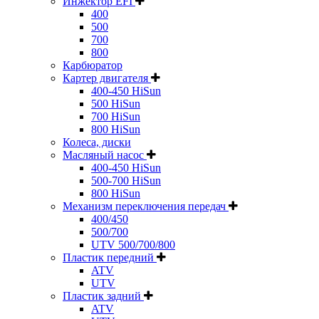
Инжектор EFI
400
500
700
800
Карбюратор
Картер двигателя
400-450 HiSun
500 HiSun
700 HiSun
800 HiSun
Колeса, диски
Масляный насос
400-450 HiSun
500-700 HiSun
800 HiSun
Механизм переключения передач
400/450
500/700
UTV 500/700/800
Пластик передний
ATV
UTV
Пластик задний
ATV