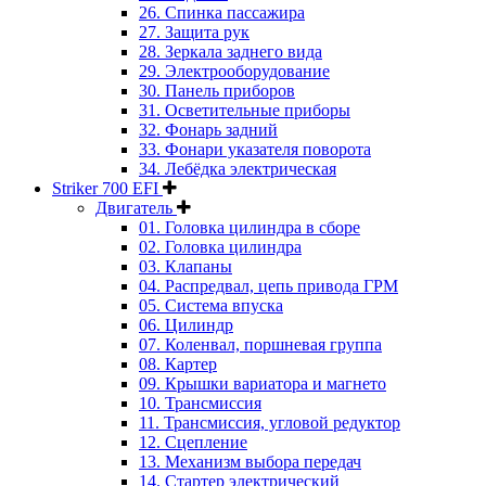
26. Спинка пассажира
27. Защита рук
28. Зеркала заднего вида
29. Электрооборудование
30. Панель приборов
31. Oсветительные приборы
32. Фонарь задний
33. Фонари указателя поворота
34. Лебёдка электрическая
Striker 700 EFI
Двигатель
01. Головка цилиндра в сборе
02. Головка цилиндра
03. Клапаны
04. Распредвал, цепь привода ГРМ
05. Система впуска
06. Цилиндр
07. Коленвал, поршневая группа
08. Картер
09. Крышки вариатора и магнето
10. Трансмиссия
11. Трансмиссия, угловой редуктор
12. Сцепление
13. Механизм выбора передач
14. Стартер электрический