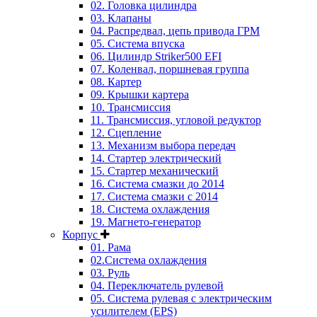
02. Головка цилиндра
03. Клапаны
04. Распредвал, цепь привода ГРМ
05. Система впуска
06. Цилиндр Striker500 EFI
07. Коленвал, поршневая группа
08. Картер
09. Крышки картера
10. Трансмиссия
11. Трансмиссия, угловой редуктор
12. Сцепление
13. Механизм выбора передач
14. Стартер электрический
15. Стартер механический
16. Система смазки до 2014
17. Система смазки c 2014
18. Система охлаждения
19. Магнето-генератор
Корпус
01. Рама
02.Система охлаждения
03. Руль
04. Переключатель рулевой
05. Система рулевая с электрическим
усилителем (EPS)