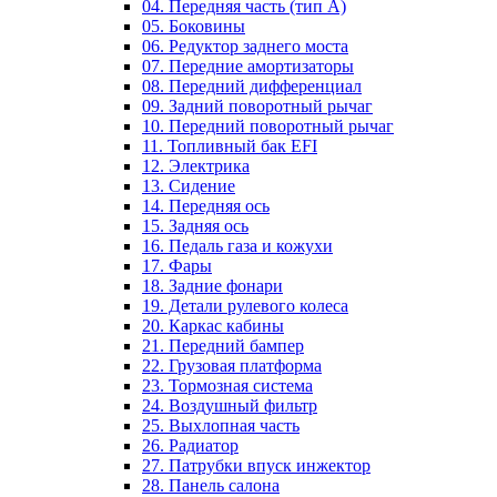
04. Передняя часть (тип А)
05. Боковины
06. Редуктор заднего моста
07. Передние амортизаторы
08. Передний дифференциал
09. Задний поворотный рычаг
10. Передний поворотный рычаг
11. Топливный бак EFI
12. Электрика
13. Сидение
14. Передняя ось
15. Задняя ось
16. Педаль газа и кожухи
17. Фары
18. Задние фонари
19. Детали рулевого колеса
20. Каркас кабины
21. Передний бампер
22. Грузовая платформа
23. Тормозная система
24. Воздушный фильтр
25. Выхлопная часть
26. Радиатор
27. Патрубки впуск инжектор
28. Панель салона