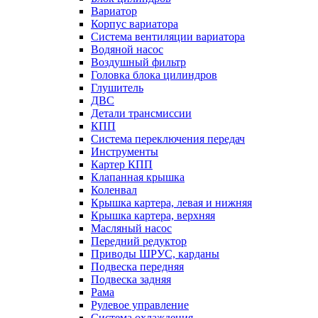
Вариатор
Корпус вариатора
Система вентиляции вариатора
Водяной насос
Воздушный фильтр
Головка блока цилиндров
Глушитель
ДВС
Детали трансмиссии
КПП
Система переключения передач
Инструменты
Картер КПП
Клапанная крышка
Коленвал
Крышка картера, левая и нижняя
Крышка картера, верхняя
Масляный насос
Передний редуктор
Приводы ШРУС, карданы
Подвеска передняя
Подвеска задняя
Рама
Рулевое управление
Система охлаждения