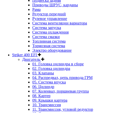
Подвеска задняя
Приводы ШРУС, карданы
Рама
Редуктор передний
Рулевое управление
Система вентиляции вариатора
Система запуска
Система охлаждения
Система смазки
Топливная система
Тормозная система
Электро оборудование
Striker 400 EFI
Двигатель
01. Головка цилиндра в сборе
02. Головка цилиндра
03. Клапаны
04. Распредвал, цепь привода ГРМ
05. Система впуска
06. Цилиндр
07. Коленвал, поршневая группа
08. Картер
09. Крышки картера
10. Трансмиссия
11. Трансмиссия, угловой редуктор