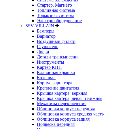
Стартер. Магнето
Топливная система
Тормозная система
Электро оборудование
SSV VILLAIN
Бамперы
Вариатор
Воздушный фильтр
Глушитель
Двери
Детали трансмиссии
Инструменты
Картер КПП
Клапанная крышка
Коленвал
Корпус вариатора
Крепление двигателя
Крышка картера, верхняя
Крышка картера, левая и нижняя
Механизм переключения
Облицовка корпуса передняя
Облицовка корпуса средняя часть
Облицовка корпуса задняя
Подвеска передняя