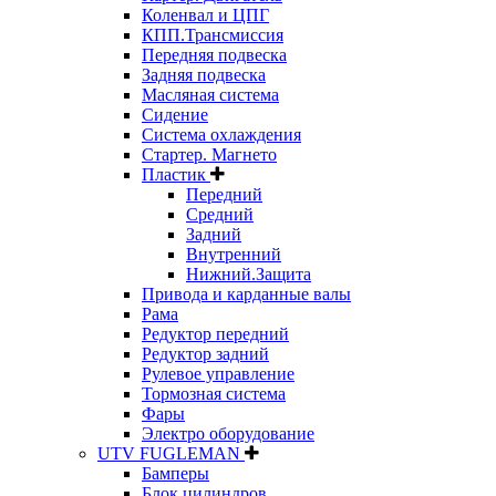
Коленвал и ЦПГ
КПП.Трансмиссия
Передняя подвеска
Задняя подвеска
Масляная система
Сидение
Система охлаждения
Стартер. Магнето
Пластик
Передний
Средний
Задний
Внутренний
Нижний.Защита
Привода и карданные валы
Рама
Редуктор передний
Редуктор задний
Рулевое управление
Тормозная система
Фары
Электро оборудование
UTV FUGLEMAN
Бамперы
Блок цилиндров