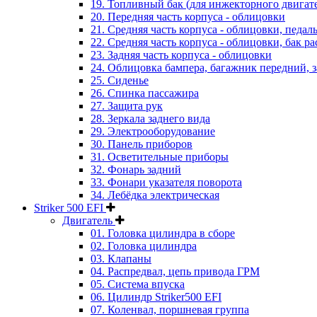
19. Топливный бак (для инжекторного двигат
20. Передняя часть корпуса - облицовки
21. Средняя часть корпуса - облицовки, педал
22. Средняя часть корпуса - облицовки, бак 
23. Задняя часть корпуса - облицовки
24. Облицовка бампера, багажник передний, 
25. Сиденье
26. Спинка пассажира
27. Защита рук
28. Зеркала заднего вида
29. Электрооборудование
30. Панель приборов
31. Oсветительные приборы
32. Фонарь задний
33. Фонари указателя поворота
34. Лебёдка электрическая
Striker 500 EFI
Двигатель
01. Головка цилиндра в сборе
02. Головка цилиндра
03. Клапаны
04. Распредвал, цепь привода ГРМ
05. Система впуска
06. Цилиндр Striker500 EFI
07. Коленвал, поршневая группа