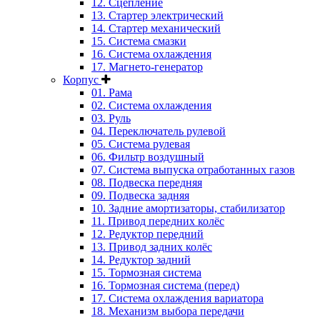
12. Сцепление
13. Стартер электрический
14. Стартер механический
15. Система смазки
16. Система охлаждения
17. Магнето-генератор
Корпус
01. Рама
02. Система охлаждения
03. Руль
04. Переключатель рулевой
05. Система рулевая
06. Фильтр воздушный
07. Система выпуска отработанных газов
08. Подвеска передняя
09. Подвеска задняя
10. Задние амортизаторы, стабилизатор
11. Привод передних колёс
12. Редуктор передний
13. Привод задних колёс
14. Редуктор задний
15. Тормозная система
16. Тормозная система (перед)
17. Система охлаждения вариатора
18. Механизм выбора передачи