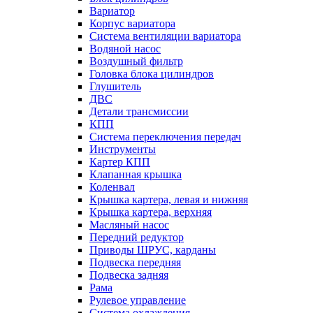
Вариатор
Корпус вариатора
Система вентиляции вариатора
Водяной насос
Воздушный фильтр
Головка блока цилиндров
Глушитель
ДВС
Детали трансмиссии
КПП
Система переключения передач
Инструменты
Картер КПП
Клапанная крышка
Коленвал
Крышка картера, левая и нижняя
Крышка картера, верхняя
Масляный насос
Передний редуктор
Приводы ШРУС, карданы
Подвеска передняя
Подвеска задняя
Рама
Рулевое управление
Система охлаждения