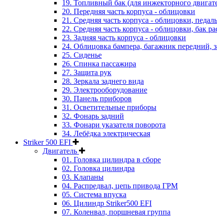
19. Топливный бак (для инжекторного двигат
20. Передняя часть корпуса - облицовки
21. Средняя часть корпуса - облицовки, педал
22. Средняя часть корпуса - облицовки, бак 
23. Задняя часть корпуса - облицовки
24. Облицовка бампера, багажник передний, 
25. Сиденье
26. Спинка пассажира
27. Защита рук
28. Зеркала заднего вида
29. Электрооборудование
30. Панель приборов
31. Oсветительные приборы
32. Фонарь задний
33. Фонари указателя поворота
34. Лебёдка электрическая
Striker 500 EFI
Двигатель
01. Головка цилиндра в сборе
02. Головка цилиндра
03. Клапаны
04. Распредвал, цепь привода ГРМ
05. Система впуска
06. Цилиндр Striker500 EFI
07. Коленвал, поршневая группа