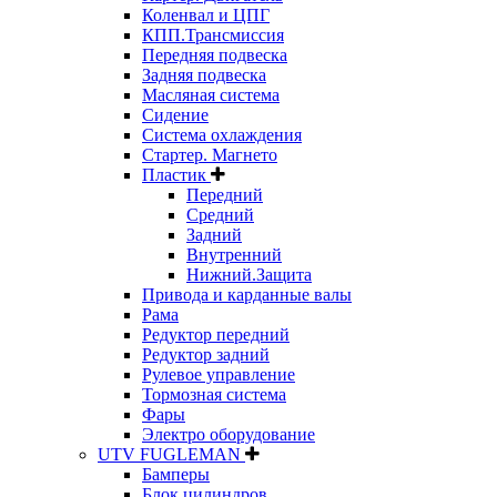
Коленвал и ЦПГ
КПП.Трансмиссия
Передняя подвеска
Задняя подвеска
Масляная система
Сидение
Система охлаждения
Стартер. Магнето
Пластик
Передний
Средний
Задний
Внутренний
Нижний.Защита
Привода и карданные валы
Рама
Редуктор передний
Редуктор задний
Рулевое управление
Тормозная система
Фары
Электро оборудование
UTV FUGLEMAN
Бамперы
Блок цилиндров