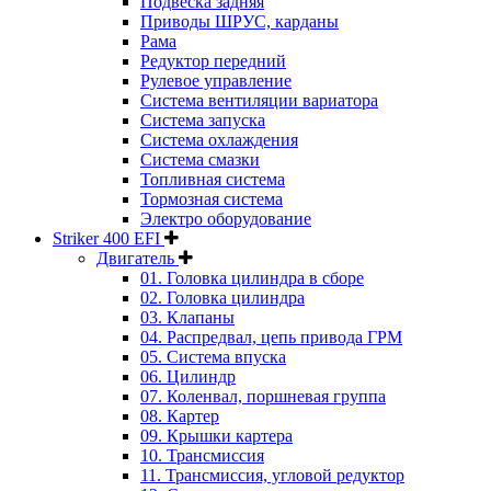
Подвеска задняя
Приводы ШРУС, карданы
Рама
Редуктор передний
Рулевое управление
Система вентиляции вариатора
Система запуска
Система охлаждения
Система смазки
Топливная система
Тормозная система
Электро оборудование
Striker 400 EFI
Двигатель
01. Головка цилиндра в сборе
02. Головка цилиндра
03. Клапаны
04. Распредвал, цепь привода ГРМ
05. Система впуска
06. Цилиндр
07. Коленвал, поршневая группа
08. Картер
09. Крышки картера
10. Трансмиссия
11. Трансмиссия, угловой редуктор