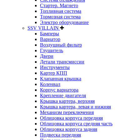
Стартер. Магнето
Топливная система
Тормозная система
Электро оборудование
SSV VILLAIN
Бамперы
Вариатор
Воздушный фильтр
Глушитель
Двери
Детали трансмиссии
Инструменты
Картер КПП
Клапанная крышка
Коленвал
Корпус вариатора
Крепление двигателя
Крышка картера, верхняя
Крышка картера, левая и нижняя
Механизм переключения
Облицовка корпуса передняя
Облицовка корпуса средняя часть
Облицовка корпуса задняя
Подвеска передняя