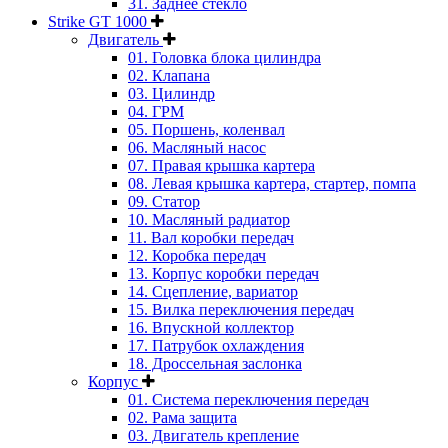
31. Заднее стекло
Strike GT 1000
Двигатель
01. Головка блока цилиндра
02. Клапана
03. Цилиндр
04. ГРМ
05. Поршень, коленвал
06. Масляный насос
07. Правая крышка картера
08. Левая крышка картера, стартер, помпа
09. Статор
10. Масляный радиатор
11. Вал коробки передач
12. Коробка передач
13. Корпус коробки передач
14. Сцепление, вариатор
15. Вилка переключения передач
16. Впускной коллектор
17. Патрубок охлаждения
18. Дроссельная заслонка
Корпус
01. Система переключения передач
02. Рама защита
03. Двигатель крепление