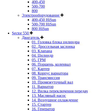
400-450
500-700
800
Электрооборудование
400-450 HiSun
500-700 HiSun
800 HiSun
Sector 550
Двигатель
01. Головка блока цилиндра
02. Дроссельная заслонка
03. Клапана
04. Цилиндр
05. ГРМ
06. Поршень, коленвал
07. Картер
08. Корпус вариатора
09. Трансмиссия
10. Промежуточный вал
11. Вариатор
12. Вилка переключения передач
13. Масляный насос
14. Воздушное охлаждение
15. Стартер
16. Генератор