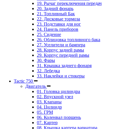
19. Рычаг переключения передач
20. Задний фонарь
21. Топливный Бак
22. Дисковые тормоза
23. Подставки для ног
24. Панель приборов
25. Сидение
26. Облицовка топливного бака
27. Уселители и бампера
28. Корпус задней рамы
29. Корпус передней рамы
30. Фары
31. Крышка заднего фонаря
32. Лебедка
33. Наклейки и стикеры
Tactic 750
Двигатель
01. Головка цилиндра
02. Впускной узел
03. Клапаны
04. Цилиндр
05. ГРМ
06. Коленвал поршень
07. Картер
08. Крышка картера вариатора