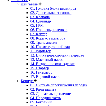
Двигатель
01. Головка блока цилиндра
02. Дроссельная заслонка
03. Клапана
04. Цилиндр
05. ГРМ
06. Поршень, коленвал
07. Картер
08. Корпус вариатора
09. Трансмиссия
10. Промежуточный вал
11. Вариатор
12. Вилка переключения передач
13. Масляный насос
14. Воздушное охлаждение
15. Стартер
16. Генератор
17. Водяной насос
Корпус
01. Система переключения передач
02. Рама защита
03. Двигатель крепление
04. Передняя часть
05. Боковины