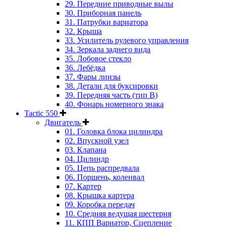
29. Передние приводные вылы
30. Приборная панель
31. Патрубки вариатора
32. Крыша
33. Усилитель рулевого управления
34. Зеркала заднего вида
35. Лобовое стекло
36. Лебёдка
37. Фары линзы
38. Детали для буксировки
39. Передняя часть (тип B)
40. Фонарь номерного знака
Tactic 550
Двигатель
01. Головка блока цилиндра
02. Впускной узел
03. Клапана
04. Цилиндр
05. Цепь распредвала
06. Поршень, коленвал
07. Картер
08. Крышка картера
09. Коробка передач
10. Средняя ведущая шестерня
11. КПП Вариатор, Сцепление