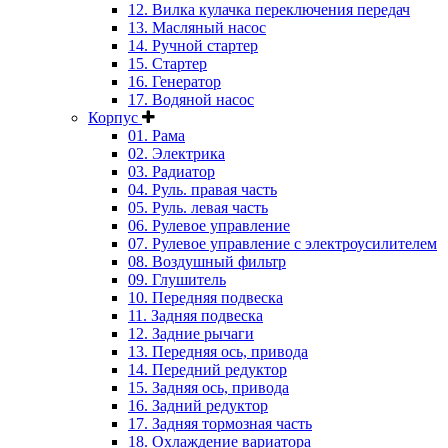
12. Вилка кулачка переключения передач
13. Масляный насос
14. Ручной стартер
15. Стартер
16. Генератор
17. Водяной насос
Корпус
01. Рама
02. Электрика
03. Радиатор
04. Руль. правая часть
05. Руль. левая часть
06. Рулевое управление
07. Рулевое управление с электроусилителем
08. Воздушный фильтр
09. Глушитель
10. Передняя подвеска
11. Задняя подвеска
12. Задние рычаги
13. Передняя ось, привода
14. Передний редуктор
15. Задняя ось, привода
16. Задний редуктор
17. Задняя тормозная часть
18. Охлаждение вариатора