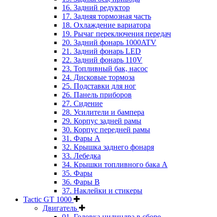
16. Задний редуктор
17. Задняя тормозная часть
18. Охлаждение вариатора
19. Рычаг переключения передач
20. Задний фонарь 1000ATV
21. Задний фонарь LED
22. Задний фонарь 110V
23. Топливный бак, насос
24. Дисковые тормоза
25. Подставки для ног
26. Панель приборов
27. Сидение
28. Усилители и бампера
29. Корпус задней рамы
30. Корпус передней рамы
31. Фары А
32. Крышка заднего фонаря
33. Лебедка
34. Крышки топливного бака А
35. Фары
36. Фары B
37. Наклейки и стикеры
Tactic GT 1000
Двигатель
01. Головка цилиндра в сборе