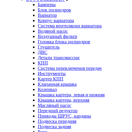
Бамперы
Блок цилиндров
Вариатор
Корпус вариатора
Система вентиляции вариатора
Водяной насос
Воздушный фильтр
Головка блока цилиндров
Глушитель
ДВС
Детали трансмиссии
КПП
Система переключения передач
Инструменты
Картер КПП
Клапанная крышка
Коленвал
Крышка картера, левая и нижняя
Крышка картера, верхняя
Масляный насос
Передний редуктор
Приводы ШРУС, карданы
Подвеска передняя
Подвеска задняя
Рама