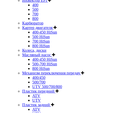
Инжектор EFI
400
500
700
800
Карбюратор
Картер двигателя
400-450 HiSun
500 HiSun
700 HiSun
800 HiSun
Колeса, диски
Масляный насос
400-450 HiSun
500-700 HiSun
800 HiSun
Механизм переключения передач
400/450
500/700
UTV 500/700/800
Пластик передний
ATV
UTV
Пластик задний
ATV