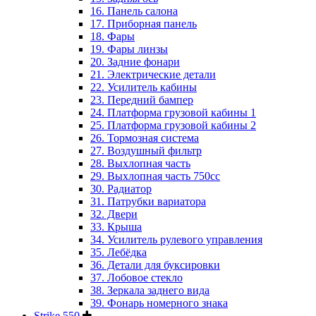
16. Панель салона
17. Приборная панель
18. Фары
19. Фары линзы
20. Задние фонари
21. Электрические детали
22. Усилитель кабины
23. Передний бампер
24. Платформа грузовой кабины 1
25. Платформа грузовой кабины 2
26. Тормозная система
27. Воздушный фильтр
28. Выхлопная часть
29. Выхлопная часть 750cc
30. Радиатор
31. Патрубки вариатора
32. Двери
33. Крыша
34. Усилитель рулевого управления
35. Лебёдка
36. Детали для буксировки
37. Лобовое стекло
38. Зеркала заднего вида
39. Фонарь номерного знака
Strike 550