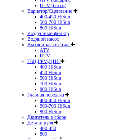
UTV (багги)
Вариатор/Сцепление
400-450 HiSun
500-700 HiSun
800 HiSun
Воздушный фильтр
Водяной насос
Выхлопная система
ATV
UTV
ГБЦ,ГРМ,ЦПГ
400 HiSun
450 HiSun
500 HiSun
700 HiSun
800 HiSun
Главная передача
400-450 HiSun
500-700 HiSun
800 HiSun
Двигатель в сборе
Детали руля
400-450
800