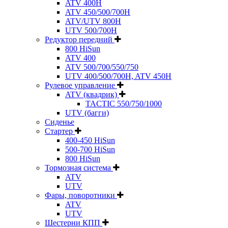
ATV 400H
ATV 450/500/700H
ATV/UTV 800H
UTV 500/700H
Редуктор передний
800 HiSun
ATV 400
ATV 500/700/550/750
UTV 400/500/700H, ATV 450H
Рулевое управление
ATV (квадрик)
TACTIC 550/750/1000
UTV (багги)
Сиденье
Стартер
400-450 HiSun
500-700 HiSun
800 HiSun
Тормозная система
ATV
UTV
Фары, поворотники
ATV
UTV
Шестерни КПП