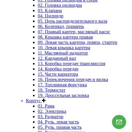
02. Головка цилиндра
03. Клапана
04. Цилиндр
05. Цепь распределительного вала
06. Коленвал, поршень
07. Правый картер, масляный насос
08. Крышка картера правая
09. Левая часть картера, помпа, стартер
10. Левая крышка картера
11. Маслянный радиатор
12. Карданный вал
13. Коробка передач трансмиссия
14. Коробка передач
15. Части вариатора
16. Переключения передач и вилка
17. Топливная форсунка
18. Термостат
19. Дроссельная заслонка
Корпус
01. Рама
02. Электрика
03. Радиатор
04. Руль. левая часть
05. Руль. правая часть