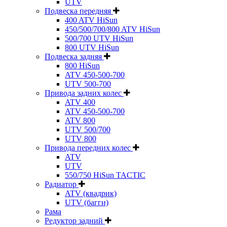
UTV
Подвеска передняя
400 ATV HiSun
450/500/700/800 ATV HiSun
500/700 UTV HiSun
800 UTV HiSun
Подвеска задняя
800 HiSun
ATV 450-500-700
UTV 500-700
Привода задних колес
ATV 400
ATV 450-500-700
ATV 800
UTV 500/700
UTV 800
Привода передних колес
ATV
UTV
550/750 HiSun TACTIC
Радиатор
ATV (квадрик)
UTV (багги)
Рама
Редуктор задний