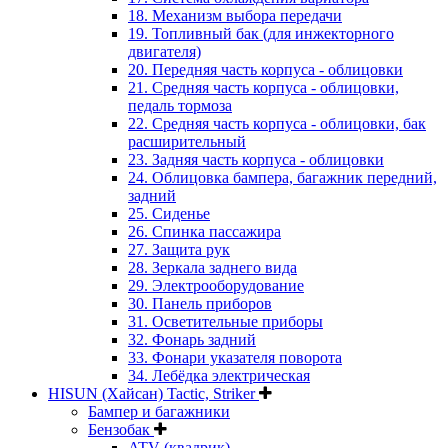
18. Механизм выбора передачи
19. Топливный бак (для инжекторного
двигателя)
20. Передняя часть корпуса - облицовки
21. Средняя часть корпуса - облицовки,
педаль тормоза
22. Средняя часть корпуса - облицовки, бак
расширительный
23. Задняя часть корпуса - облицовки
24. Облицовка бампера, багажник передний,
задний
25. Сиденье
26. Спинка пассажира
27. Защита рук
28. Зеркала заднего вида
29. Электрооборудование
30. Панель приборов
31. Oсветительные приборы
32. Фонарь задний
33. Фонари указателя поворота
34. Лебёдка электрическая
HISUN (Хайсан) Tactic, Striker
Бампер и багажники
Бензобак
ATV (квадрик)