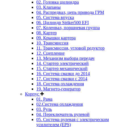
02. Головка цилиндра
03. Клапаны
04. Распредвал, цепь привода ГРМ
05. Система впуска
06. Цилиндр Striker500 EFI
07. Коленвал, поршневая группа
08. Картер
09. Крышки картера
10. Трансмиссия
11. Трансмиссия, угловой редуктор
12. Сцепление
13. Механизм выбора передач
14. Стартер электрический
15. Стартер механический
16. Система смазки до 2014
17. Система смазки c 2014
18. Система охлаждения
19. Магнето-генератор
Корпус
01. Рама
02.Система охлаждения
03. Руль
04. Переключатель рулевой
05. Система рулевая с электрическим
усилителем (EPS)