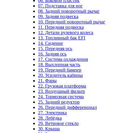
06. Боковой пластик
07. Подставка для ног
08. Задний поворотный рычаг
09. Задняя подвеска
10. Передний поворотный рычаг
11. Передняя подвеска
12. Детали рулевого колеса
13. Топливный бак EFI
14. Сидение
15. Передняя ось
16. Задняя ось
17. Система охлаждения
18. Выхлопная часть
19. Передний бампер
20. Усилитель кабины
21. Фары
22. Грузовая платформа
23. Воздушный фильтр
24. Тормозная система
25. Задний редуктор
26. Передний дифференциал
27. Электрика
28. Лебёдка
29. Ветровое стекло
30. Крыша