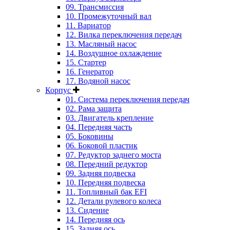
09. Трансмиссия
10. Промежуточный вал
11. Вариатор
12. Вилка переключения передач
13. Масляный насос
14. Воздушное охлаждение
15. Стартер
16. Генератор
17. Водяной насос
Корпус
01. Система переключения передач
02. Рама защита
03. Двигатель крепление
04. Передняя часть
05. Боковины
06. Боковой пластик
07. Редуктор заднего моста
08. Передний редуктор
09. Задняя подвеска
10. Передняя подвеска
11. Топливный бак EFI
12. Детали рулевого колеса
13. Сидение
14. Передняя ось
15. Задняя ось