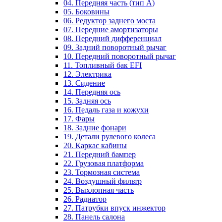
04. Передняя часть (тип А)
05. Боковины
06. Редуктор заднего моста
07. Передние амортизаторы
08. Передний дифференциал
09. Задний поворотный рычаг
10. Передний поворотный рычаг
11. Топливный бак EFI
12. Электрика
13. Сидение
14. Передняя ось
15. Задняя ось
16. Педаль газа и кожухи
17. Фары
18. Задние фонари
19. Детали рулевого колеса
20. Каркас кабины
21. Передний бампер
22. Грузовая платформа
23. Тормозная система
24. Воздушный фильтр
25. Выхлопная часть
26. Радиатор
27. Патрубки впуск инжектор
28. Панель салона