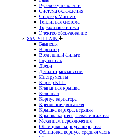
Рулевое управление
Система охлаждения
Стартер. Магнето
Топливная система
Тормозная система
Электро оборудование
SSV VILLAIN
Бамперы
Вариатор
Воздушный фильтр
Глушитель
Двери
Детали трансмиссии
Инструменты
Картер КПП
Клапанная крышка
Коленвал
Корпус вариатора
Крепление двигателя
Крышка картера, верхняя
Крышка картера, левая и нижняя
Механизм переключения
Облицовка корпуса передняя
Облицовка корпуса средняя часть