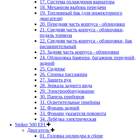
17. Система охлаждения вариатора
18. Механизм выбора передачи
19. Топливный бак (для инжекторного
двигателя)
20. Передняя часть корпуса - облицовки
21. Средняя часть корпуса - облицовки,
педаль тормоза
22. Средняя часть корпуса - облицовки, бак
расширительный
23. Задняя часть корпуса - облицовки
24. Облицовка бампера, багажник передний,
задний
25. Сиденье
26. Спинка пассажира
27. Защита рук
28. Зеркала заднего вида
29. Электрооборудование
30. Панель приборов
31. Oсветительные приборы
32. Фонарь задний
33. Фонари указателя поворота
34. Лебёдка электрическая
Striker 500 EFI
Двигатель
01. Головка цилиндра в сборе