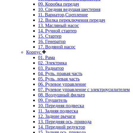
09. Коробка передач
10. Средняя ведущая шестерня
11. Вариатор,Сцепление
12. Вилка переключения передач
13. Масляный насос
14. Ручной стартер
15. Стартер
16. Генератор
17. Водяной насос
Корпус
01. Рама
02. Электрика
03. Радиатор
04. Руль. правая часть
05. Руль. левая часть
06. Рулевое управление
07. Рулевое управление с электроусилителем
08. Воздушный фильтр
09. Глушитель
10. Передняя подвеска
11. Задняя подвеска
12. Задние рычаги
13. Передняя ось, привода
14. Передний редуктор
15. Задняя ось, привода