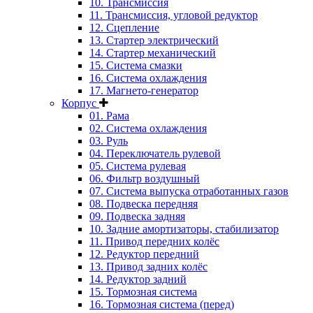
10. Трансмиссия
11. Трансмиссия, угловой редуктор
12. Сцепление
13. Стартер электрический
14. Стартер механический
15. Система смазки
16. Система охлаждения
17. Магнето-генератор
Корпус
01. Рама
02. Система охлаждения
03. Руль
04. Переключатель рулевой
05. Система рулевая
06. Фильтр воздушный
07. Система выпуска отработанных газов
08. Подвеска передняя
09. Подвеска задняя
10. Задние амортизаторы, стабилизатор
11. Привод передних колёс
12. Редуктор передний
13. Привод задних колёс
14. Редуктор задний
15. Тормозная система
16. Тормозная система (перед)