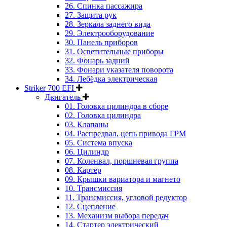
26. Спинка пассажира
27. Защита рук
28. Зеркала заднего вида
29. Электрооборудование
30. Панель приборов
31. Oсветительные приборы
32. Фонарь задний
33. Фонари указателя поворота
34. Лебёдка электрическая
Striker 700 EFI
Двигатель
01. Головка цилиндра в сборе
02. Головка цилиндра
03. Клапаны
04. Распредвал, цепь привода ГРМ
05. Система впуска
06. Цилиндр
07. Коленвал, поршневая группа
08. Картер
09. Крышки вариатора и магнето
10. Трансмиссия
11. Трансмиссия, угловой редуктор
12. Сцепление
13. Механизм выбора передач
14. Стартер электрический