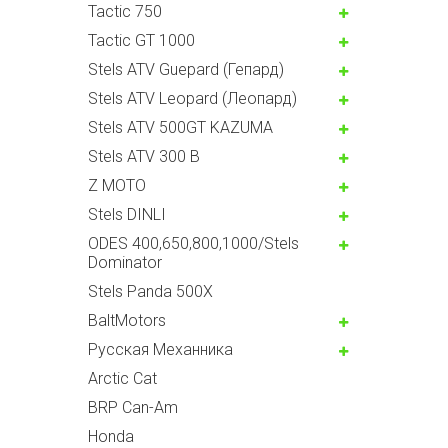
Tactic 750
Tactic GT 1000
Stels ATV Guepard (Гепард)
Stels ATV Leopard (Леопард)
Stels ATV 500GT KAZUMA
Stels ATV 300 B
Z MOTO
Stels DINLI
ODES 400,650,800,1000/Stels
Dominator
Stels Panda 500X
BaltMotors
Русская Механника
Arctic Cat
BRP Can-Am
Honda