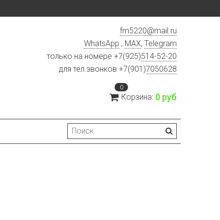
fm5220
@
mail.ru
WhatsApp
,
MAX
,
Telegram
только на номере +7(925)
514-52-20
для тел.звонков +7(901)
7050628
0
0 руб
Корзина: