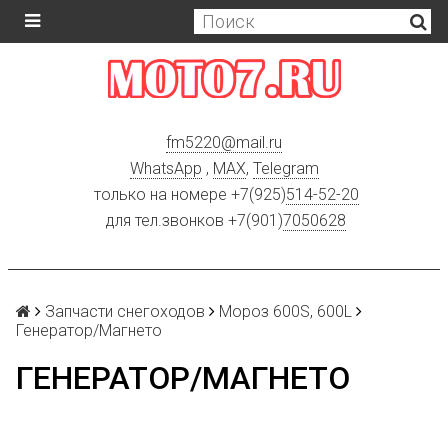
fm5220
@
mail.ru
WhatsApp
,
MAX
,
Telegram
только на номере +7(925)
514-52-20
для тел.звонков +7(901)
7050628
Запчасти снегоходов
Мороз 600S, 600L
Генератор/Магнето
ГЕНЕРАТОР/МАГНЕТО