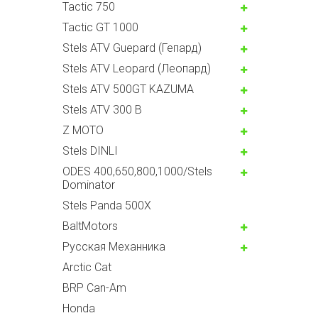
Tactic 750
Tactic GT 1000
Stels ATV Guepard (Гепард)
Stels ATV Leopard (Леопард)
Stels ATV 500GT KAZUMA
Stels ATV 300 B
Z MOTO
Stels DINLI
ODES 400,650,800,1000/Stels
Dominator
Stels Panda 500X
BaltMotors
Русская Механника
Arctic Cat
BRP Can-Am
Honda