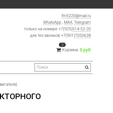
fm5220
@
mail.ru
WhatsApp
,
MAX
,
Telegram
только на номере +7(925)
514-52-20
для тел.звонков +7(901)
7050628
0
0 руб
Корзина:
вигателя)
ЕКТОРНОГО