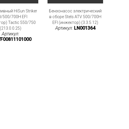
ивный HiSun Striker
Бензонасос электрический
0/500/700H EFI
в сборе Stels ATV 500/700H
ор) Tactic 550/750
EFI (инжектор) (3.3.5.12)
Артикул:
LN001364
(213.0.0.25)
Артикул:
7F00811101000