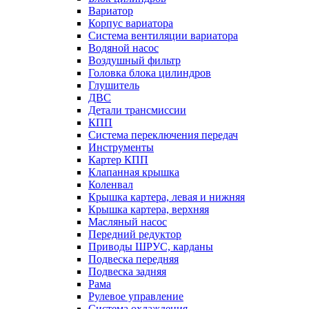
Вариатор
Корпус вариатора
Система вентиляции вариатора
Водяной насос
Воздушный фильтр
Головка блока цилиндров
Глушитель
ДВС
Детали трансмиссии
КПП
Система переключения передач
Инструменты
Картер КПП
Клапанная крышка
Коленвал
Крышка картера, левая и нижняя
Крышка картера, верхняя
Масляный насос
Передний редуктор
Приводы ШРУС, карданы
Подвеска передняя
Подвеска задняя
Рама
Рулевое управление
Система охлаждения