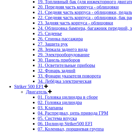
19. Топливный бак (для инжекторного двигат
20. Передняя часть корпуса - облицовки
21. Средняя часть корпуса - облицовки, педал
22. Средняя часть корпуса - облицовки, бак 
23. Задняя часть корпуса - облицовки
24. Облицовка бампера, багажник передний, 
25. Сиденье
26. Спинка пассажира
27. Защита рук
28. Зеркала заднего вида
29. Электрооборудование
30. Панель приборов
31. Oсветительные приборы
32. Фонарь задний
33. Фонари указателя поворота
34. Лебёдка электрическая
Striker 500 EFI
Двигатель
01. Головка цилиндра в сборе
02. Головка цилиндра
03. Клапаны
04. Распредвал, цепь привода ГРМ
05. Система впуска
06. Цилиндр Striker500 EFI
07. Коленвал, поршневая группа