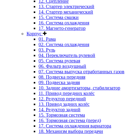
12. Сцепление
13. Стартер электрический
14. Стартер механический
15. Система смазки
16. Система охлаждения
17. Магнето-генератор
Корпус
01. Рама
02. Система охлаждения
03. Руль
04. Переключатель рулевой
05. Система рулевая
06. Фильтр воздушный
07. Система выпуска отработанных газов
08. Подвеска передняя
09. Подвеска задняя
10. Задние амортизаторы, стабилизатор
11. Привод передних колёс
12. Редуктор передний
13. Привод задних колёс
14. Редуктор задний
15. Тормозная система
16. Тормозная система (перед)
17. Система охлаждения вариатора
18. Механизм выбора передачи