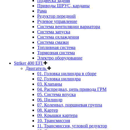
Подвеска задняя
Приводы ШРУС, карданы
Рама
Редуктор передний
Рулевое управление
Система вентиляции вариатора
Система запуска
Система охлаждения
Система смазки
Топливная система
Тормозная система
Электро оборудование
Striker 400 EFI
Двигатель
01. Головка цилиндра в сборе
02. Головка цилиндра
03. Клапаны
04. Распредвал, цепь привода ГРМ
05. Система впуска
06. Цилиндр
07. Коленвал, поршневая группа
08. Картер
09. Крышки картера
10. Трансмиссия
11. Трансмиссия, угловой редуктор