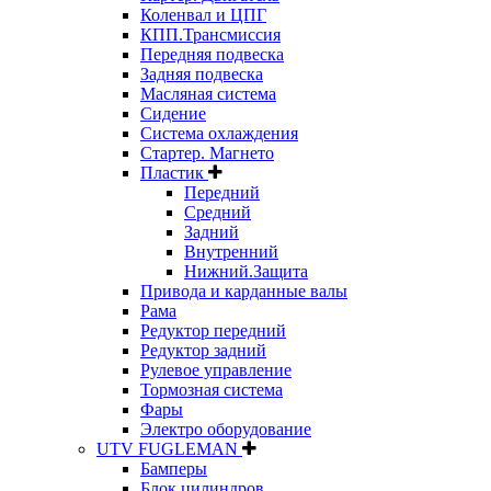
Коленвал и ЦПГ
КПП.Трансмиссия
Передняя подвеска
Задняя подвеска
Масляная система
Сидение
Система охлаждения
Стартер. Магнето
Пластик
Передний
Средний
Задний
Внутренний
Нижний.Защита
Привода и карданные валы
Рама
Редуктор передний
Редуктор задний
Рулевое управление
Тормозная система
Фары
Электро оборудование
UTV FUGLEMAN
Бамперы
Блок цилиндров