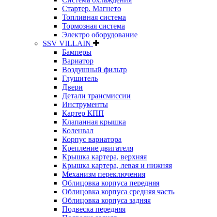
Стартер. Магнето
Топливная система
Тормозная система
Электро оборудование
SSV VILLAIN
Бамперы
Вариатор
Воздушный фильтр
Глушитель
Двери
Детали трансмиссии
Инструменты
Картер КПП
Клапанная крышка
Коленвал
Корпус вариатора
Крепление двигателя
Крышка картера, верхняя
Крышка картера, левая и нижняя
Механизм переключения
Облицовка корпуса передняя
Облицовка корпуса средняя часть
Облицовка корпуса задняя
Подвеска передняя