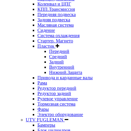
Коленвал и ЦПГ
КПП.Трансмиссия
Передняя подвеска
Задняя подвеска
Масляная система
Сидение
Система охлаждения
Стартер. Магнето
Пластик
Передний
Средний
Задний
Внутренний
Нижний.Защита
Привода и карданные валы
Рама
Редуктор передний
Редуктор задний
Рулевое управление
Тормозная система
Фары
Электро оборудование
UTV FUGLEMAN
Бамперы
Блок цилиндров