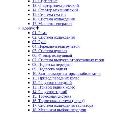
12. Сцепление
13. Стартер электрический
14. Стартер механический
15. Система смазки
16. Система охлаждения
17. Магнето-генератор
Корпус
01. Рама
02. Система охлаждения
03. Руль
04. Переключатель рулевой
05. Система рулевая
06. Фильтр воздушный
07. Система выпуска отработанных газов
08. Подвеска передняя
09. Подвеска задняя
10. Задние амортизаторы, стабилизатор
11. Привод передних колёс
12. Редуктор передний
13. Привод задних колёс
14. Редуктор задний
15. Тормозная система
16. Тормозная система (перед)
17. Система охлаждения вариатора
18. Механизм выбора передачи