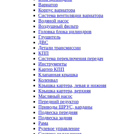
Вариатор
Корпус вариатора
Система вентиляции вариатора
Водяной насос
Воздушный фильтр
Головка блока цилиндров
Глушитель
ДВС
Детали трансмиссии
КПП
Система переключения передач
Инструменты
Картер КПП
Клапанная крышка
Коленвал
Крышка картера, левая и нижняя
Крышка картера, верхняя
Масляный насос
Передний редуктор
Приводы ШРУС, карданы
Подвеска передняя
Подвеска задняя
Рама
Рулевое управление
Система охлаждения