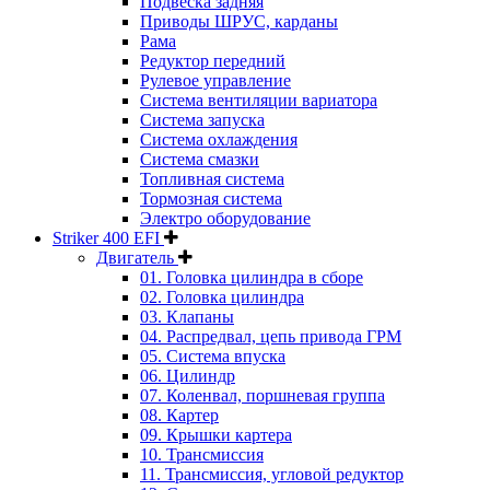
Подвеска задняя
Приводы ШРУС, карданы
Рама
Редуктор передний
Рулевое управление
Система вентиляции вариатора
Система запуска
Система охлаждения
Система смазки
Топливная система
Тормозная система
Электро оборудование
Striker 400 EFI
Двигатель
01. Головка цилиндра в сборе
02. Головка цилиндра
03. Клапаны
04. Распредвал, цепь привода ГРМ
05. Система впуска
06. Цилиндр
07. Коленвал, поршневая группа
08. Картер
09. Крышки картера
10. Трансмиссия
11. Трансмиссия, угловой редуктор