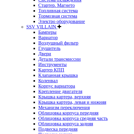
Стартер. Магнето
Топливная система
Тормозная система
Электро оборудование
SSV VILLAIN
Бамперы
Вариатор
Воздушный фильтр
Глушитель
Двери
Детали трансмиссии
Инструменты
Картер КПП
Клапанная крышка
Коленвал
Корпус вариатора
Крепление двигателя
Крышка картера, верхняя
Крышка картера, левая и нижняя
Механизм переключения
Облицовка корпуса передняя
Облицовка корпуса средняя часть
Облицовка корпуса задняя
Подвеска передняя