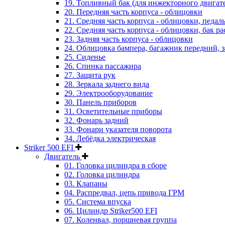
19. Топливный бак (для инжекторного двигат
20. Передняя часть корпуса - облицовки
21. Средняя часть корпуса - облицовки, педал
22. Средняя часть корпуса - облицовки, бак 
23. Задняя часть корпуса - облицовки
24. Облицовка бампера, багажник передний, 
25. Сиденье
26. Спинка пассажира
27. Защита рук
28. Зеркала заднего вида
29. Электрооборудование
30. Панель приборов
31. Oсветительные приборы
32. Фонарь задний
33. Фонари указателя поворота
34. Лебёдка электрическая
Striker 500 EFI
Двигатель
01. Головка цилиндра в сборе
02. Головка цилиндра
03. Клапаны
04. Распредвал, цепь привода ГРМ
05. Система впуска
06. Цилиндр Striker500 EFI
07. Коленвал, поршневая группа