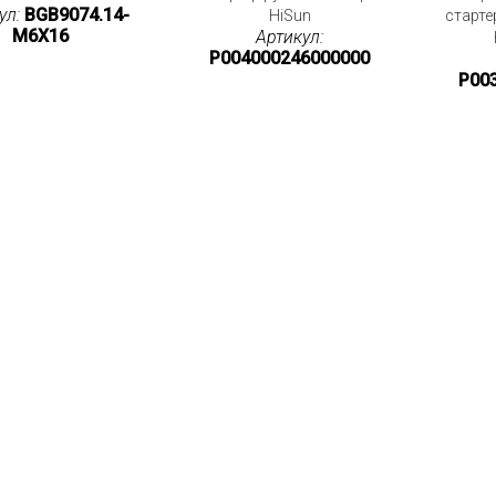
ул:
BGB9074.14-
HiSun
старте
M6X16
Артикул:
P004000246000000
P00