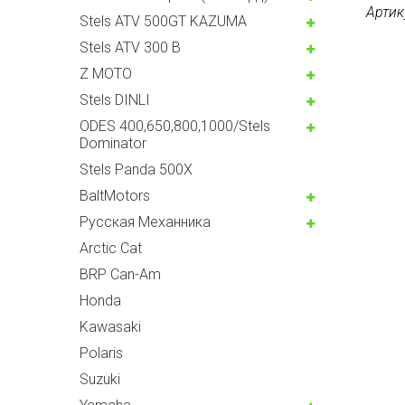
Артик
Stels ATV 500GT KAZUMA
Stels ATV 300 B
Z MOTO
Stels DINLI
ODES 400,650,800,1000/Stels
Dominator
Stels Panda 500X
BaltMotors
Русская Механника
Arctic Cat
BRP Can-Am
Honda
Kawasaki
Polaris
Suzuki