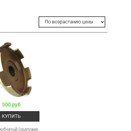
500 руб
КУПИТЬ
зубчатый (храповик