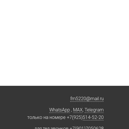
fm5220
@
mail.ru
WhatsApp
,
MAX
,
Telegram
только на номере +7(925)
514-52-20
для тел.звонков +7(901)
7050628