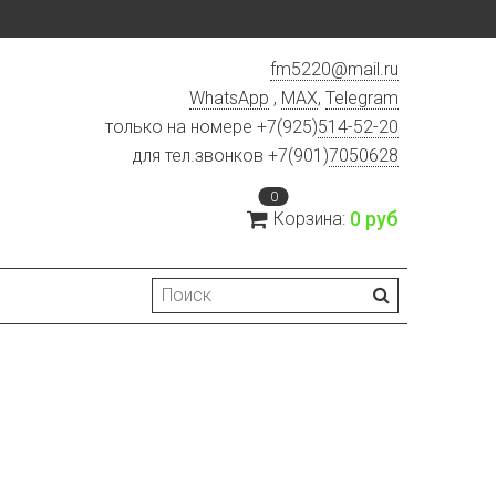
fm5220
@
mail.ru
WhatsApp
,
MAX
,
Telegram
только на номере +7(925)
514-52-20
для тел.звонков +7(901)
7050628
0
0 руб
Корзина: