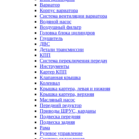
Вариатор
Корпус вариатора
Система вентиляции вариатора
Водяной насос
Воздушный фильтр
Головка блока цилиндров
Глушитель
ДВС
Детали трансмиссии
КПП
Система переключения передач
Инструменты
Картер КПП
Клапанная крышка
Коленвал
Крышка картера, левая и нижняя
Крышка картера, верхняя
Масляный насос
Передний редуктор
Приводы ШРУС, карданы
Подвеска передняя
Подвеска задняя
Рама
Рулевое управление
Система охлаждения