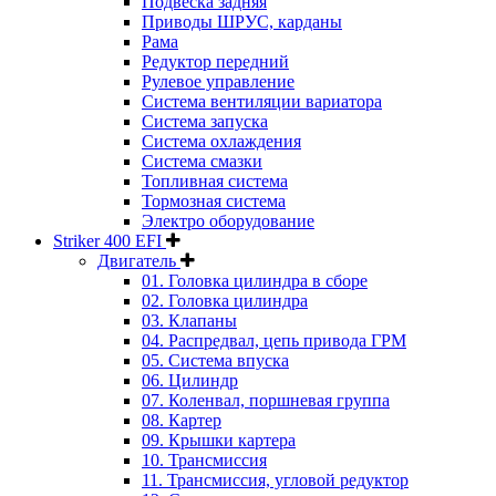
Подвеска задняя
Приводы ШРУС, карданы
Рама
Редуктор передний
Рулевое управление
Система вентиляции вариатора
Система запуска
Система охлаждения
Система смазки
Топливная система
Тормозная система
Электро оборудование
Striker 400 EFI
Двигатель
01. Головка цилиндра в сборе
02. Головка цилиндра
03. Клапаны
04. Распредвал, цепь привода ГРМ
05. Система впуска
06. Цилиндр
07. Коленвал, поршневая группа
08. Картер
09. Крышки картера
10. Трансмиссия
11. Трансмиссия, угловой редуктор