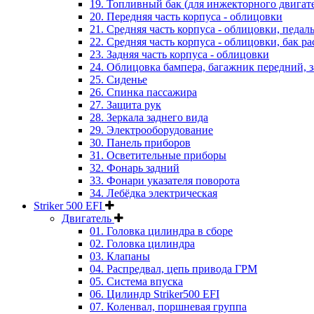
19. Топливный бак (для инжекторного двигат
20. Передняя часть корпуса - облицовки
21. Средняя часть корпуса - облицовки, педал
22. Средняя часть корпуса - облицовки, бак 
23. Задняя часть корпуса - облицовки
24. Облицовка бампера, багажник передний, 
25. Сиденье
26. Спинка пассажира
27. Защита рук
28. Зеркала заднего вида
29. Электрооборудование
30. Панель приборов
31. Oсветительные приборы
32. Фонарь задний
33. Фонари указателя поворота
34. Лебёдка электрическая
Striker 500 EFI
Двигатель
01. Головка цилиндра в сборе
02. Головка цилиндра
03. Клапаны
04. Распредвал, цепь привода ГРМ
05. Система впуска
06. Цилиндр Striker500 EFI
07. Коленвал, поршневая группа