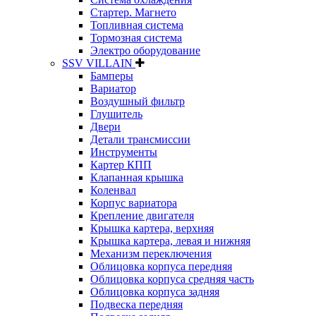
Стартер. Магнето
Топливная система
Тормозная система
Электро оборудование
SSV VILLAIN
Бамперы
Вариатор
Воздушный фильтр
Глушитель
Двери
Детали трансмиссии
Инструменты
Картер КПП
Клапанная крышка
Коленвал
Корпус вариатора
Крепление двигателя
Крышка картера, верхняя
Крышка картера, левая и нижняя
Механизм переключения
Облицовка корпуса передняя
Облицовка корпуса средняя часть
Облицовка корпуса задняя
Подвеска передняя