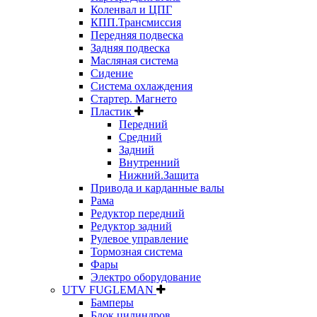
Коленвал и ЦПГ
КПП.Трансмиссия
Передняя подвеска
Задняя подвеска
Масляная система
Сидение
Система охлаждения
Стартер. Магнето
Пластик
Передний
Средний
Задний
Внутренний
Нижний.Защита
Привода и карданные валы
Рама
Редуктор передний
Редуктор задний
Рулевое управление
Тормозная система
Фары
Электро оборудование
UTV FUGLEMAN
Бамперы
Блок цилиндров