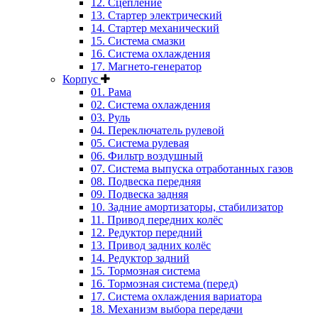
12. Сцепление
13. Стартер электрический
14. Стартер механический
15. Система смазки
16. Система охлаждения
17. Магнето-генератор
Корпус
01. Рама
02. Система охлаждения
03. Руль
04. Переключатель рулевой
05. Система рулевая
06. Фильтр воздушный
07. Система выпуска отработанных газов
08. Подвеска передняя
09. Подвеска задняя
10. Задние амортизаторы, стабилизатор
11. Привод передних колёс
12. Редуктор передний
13. Привод задних колёс
14. Редуктор задний
15. Тормозная система
16. Тормозная система (перед)
17. Система охлаждения вариатора
18. Механизм выбора передачи