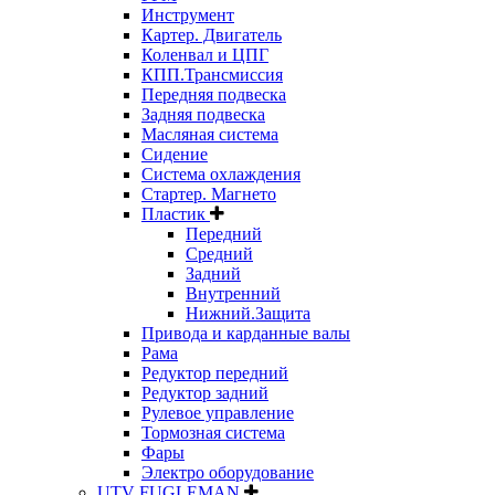
Инструмент
Картер. Двигатель
Коленвал и ЦПГ
КПП.Трансмиссия
Передняя подвеска
Задняя подвеска
Масляная система
Сидение
Система охлаждения
Стартер. Магнето
Пластик
Передний
Средний
Задний
Внутренний
Нижний.Защита
Привода и карданные валы
Рама
Редуктор передний
Редуктор задний
Рулевое управление
Тормозная система
Фары
Электро оборудование
UTV FUGLEMAN