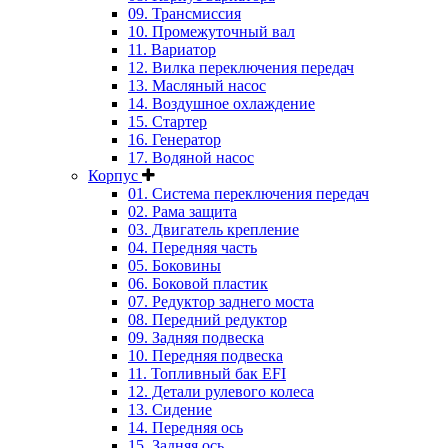
09. Трансмиссия
10. Промежуточный вал
11. Вариатор
12. Вилка переключения передач
13. Масляный насос
14. Воздушное охлаждение
15. Стартер
16. Генератор
17. Водяной насос
Корпус
01. Система переключения передач
02. Рама защита
03. Двигатель крепление
04. Передняя часть
05. Боковины
06. Боковой пластик
07. Редуктор заднего моста
08. Передний редуктор
09. Задняя подвеска
10. Передняя подвеска
11. Топливный бак EFI
12. Детали рулевого колеса
13. Сидение
14. Передняя ось
15. Задняя ось