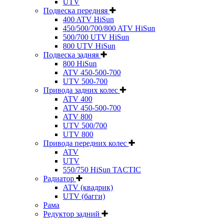
UTV
Подвеска передняя
400 ATV HiSun
450/500/700/800 ATV HiSun
500/700 UTV HiSun
800 UTV HiSun
Подвеска задняя
800 HiSun
ATV 450-500-700
UTV 500-700
Привода задних колес
ATV 400
ATV 450-500-700
ATV 800
UTV 500/700
UTV 800
Привода передних колес
ATV
UTV
550/750 HiSun TACTIC
Радиатор
ATV (квадрик)
UTV (багги)
Рама
Редуктор задний