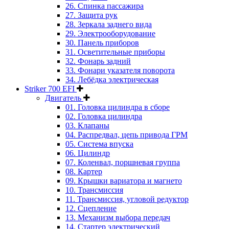
26. Спинка пассажира
27. Защита рук
28. Зеркала заднего вида
29. Электрооборудование
30. Панель приборов
31. Oсветительные приборы
32. Фонарь задний
33. Фонари указателя поворота
34. Лебёдка электрическая
Striker 700 EFI
Двигатель
01. Головка цилиндра в сборе
02. Головка цилиндра
03. Клапаны
04. Распредвал, цепь привода ГРМ
05. Система впуска
06. Цилиндр
07. Коленвал, поршневая группа
08. Картер
09. Крышки вариатора и магнето
10. Трансмиссия
11. Трансмиссия, угловой редуктор
12. Сцепление
13. Механизм выбора передач
14. Стартер электрический