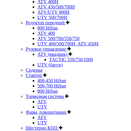
ATV 400H
ATV 450/500/700H
ATV/UTV 800H
UTV 500/700H
Редуктор передний
800 HiSun
ATV 400
ATV 500/700/550/750
UTV 400/500/700H, ATV 450H
Рулевое управление
ATV (квадрик)
TACTIC 550/750/1000
UTV (багги)
Сиденье
Стартер
400-450 HiSun
500-700 HiSun
800 HiSun
Тормозная система
ATV
UTV
Фары, поворотники
ATV
UTV
Шестерни КПП