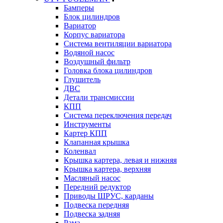
Бамперы
Блок цилиндров
Вариатор
Корпус вариатора
Система вентиляции вариатора
Водяной насос
Воздушный фильтр
Головка блока цилиндров
Глушитель
ДВС
Детали трансмиссии
КПП
Система переключения передач
Инструменты
Картер КПП
Клапанная крышка
Коленвал
Крышка картера, левая и нижняя
Крышка картера, верхняя
Масляный насос
Передний редуктор
Приводы ШРУС, карданы
Подвеска передняя
Подвеска задняя
Рама