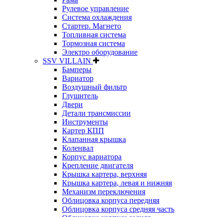
Рулевое управление
Система охлаждения
Стартер. Магнето
Топливная система
Тормозная система
Электро оборудование
SSV VILLAIN
Бамперы
Вариатор
Воздушный фильтр
Глушитель
Двери
Детали трансмиссии
Инструменты
Картер КПП
Клапанная крышка
Коленвал
Корпус вариатора
Крепление двигателя
Крышка картера, верхняя
Крышка картера, левая и нижняя
Механизм переключения
Облицовка корпуса передняя
Облицовка корпуса средняя часть