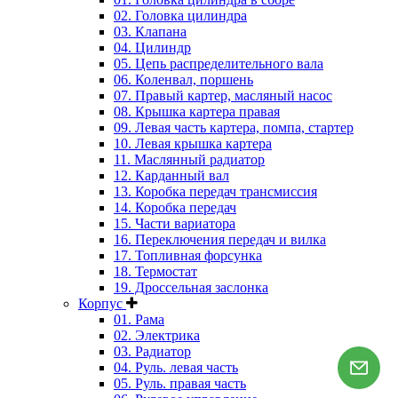
02. Головка цилиндра
03. Клапана
04. Цилиндр
05. Цепь распределительного вала
06. Коленвал, поршень
07. Правый картер, масляный насос
08. Крышка картера правая
09. Левая часть картера, помпа, стартер
10. Левая крышка картера
11. Маслянный радиатор
12. Карданный вал
13. Коробка передач трансмиссия
14. Коробка передач
15. Части вариатора
16. Переключения передач и вилка
17. Топливная форсунка
18. Термостат
19. Дроссельная заслонка
Корпус
01. Рама
02. Электрика
03. Радиатор
04. Руль. левая часть
05. Руль. правая часть