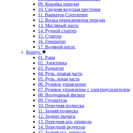
09. Коробка передач
10. Средняя ведущая шестерня
11. Вариатор,Сцепление
12. Вилка переключения передач
13. Масляный насос
14. Ручной стартер
15. Стартер
16. Генератор
17. Водяной насос
Корпус
01. Рама
02. Электрика
03. Радиатор
04. Руль. правая часть
05. Руль. левая часть
06. Рулевое управление
07. Рулевое управление с электроусилителем
08. Воздушный фильтр
09. Глушитель
10. Передняя подвеска
11. Задняя подвеска
12. Задние рычаги
13. Передняя ось, привода
14. Передний редуктор
15. Задняя ось, привода