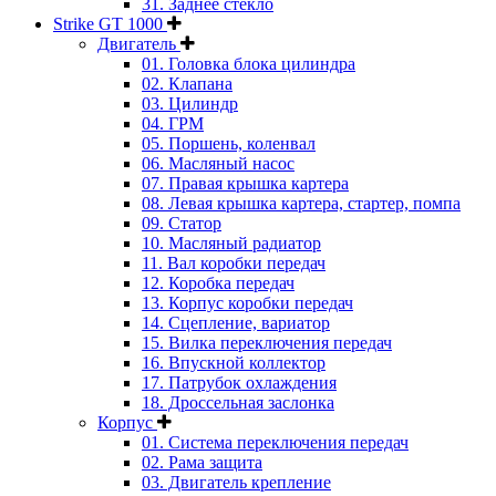
31. Заднее стекло
Strike GT 1000
Двигатель
01. Головка блока цилиндра
02. Клапана
03. Цилиндр
04. ГРМ
05. Поршень, коленвал
06. Масляный насос
07. Правая крышка картера
08. Левая крышка картера, стартер, помпа
09. Статор
10. Масляный радиатор
11. Вал коробки передач
12. Коробка передач
13. Корпус коробки передач
14. Сцепление, вариатор
15. Вилка переключения передач
16. Впускной коллектор
17. Патрубок охлаждения
18. Дроссельная заслонка
Корпус
01. Система переключения передач
02. Рама защита
03. Двигатель крепление