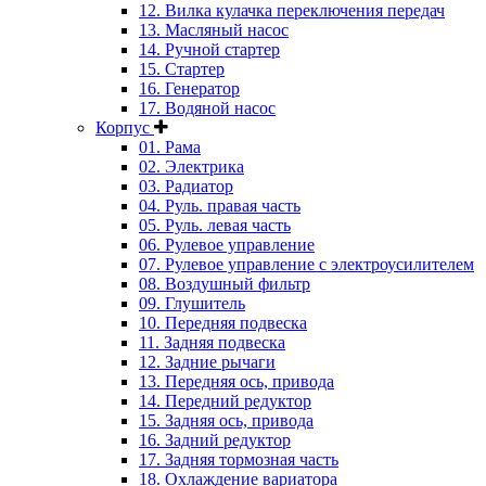
12. Вилка кулачка переключения передач
13. Масляный насос
14. Ручной стартер
15. Стартер
16. Генератор
17. Водяной насос
Корпус
01. Рама
02. Электрика
03. Радиатор
04. Руль. правая часть
05. Руль. левая часть
06. Рулевое управление
07. Рулевое управление с электроусилителем
08. Воздушный фильтр
09. Глушитель
10. Передняя подвеска
11. Задняя подвеска
12. Задние рычаги
13. Передняя ось, привода
14. Передний редуктор
15. Задняя ось, привода
16. Задний редуктор
17. Задняя тормозная часть
18. Охлаждение вариатора