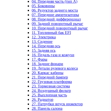
04. Передняя часть (тип А)
05. Боковины
06. Редуктор заднего моста
07. Передние амортизаторы
08. Передний дифференциал
09. Задний поворотный рычаг
10. Передний поворотный рычаг
11. Топливный бак EFI
12. Электрика
13. Сидение
14. Передняя ось
15. Задняя ось
16. Педаль газа и кожухи
17. Фары
18. Задние фонари
19. Детали рулевого колеса
20. Каркас кабины
21. Передний бампер
22. Грузовая платформа
23. Тормозная система
24. Воздушный фильтр
25. Выхлопная часть
26. Радиатор
27. Патрубки впуск инжектор
28. Панель салона