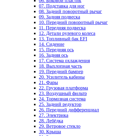
06. Боковой пластик
07. Подставка для ног
08. Задний поворотный рычаг
09. Задняя подвеска
10. Передний поворотный рычаг
11. Передняя подвеска
12. Детали рулевого колеса
13. Топливный бак EFI
14. Сидение
15. Передняя ось
16. Задняя ось
17. Система охлаждения
18. Выхлопная часть
19. Передний бампер
20. Усилитель кабины
21. Фары
22. Грузовая платформа
23. Воздушный фильтр
24. Тормозная система
25. Задний редуктор
26. Передний дифференциал
27. Электрика
28. Лебёдка
29. Ветровое стекло
30. Крыша