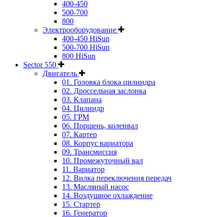
400-450
500-700
800
Электрооборудование
400-450 HiSun
500-700 HiSun
800 HiSun
Sector 550
Двигатель
01. Головка блока цилиндра
02. Дроссельная заслонка
03. Клапана
04. Цилиндр
05. ГРМ
06. Поршень, коленвал
07. Картер
08. Корпус вариатора
09. Трансмиссия
10. Промежуточный вал
11. Вариатор
12. Вилка переключения передач
13. Масляный насос
14. Воздушное охлаждение
15. Стартер
16. Генератор