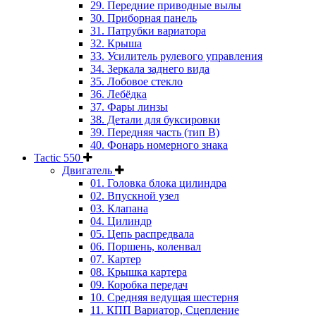
29. Передние приводные вылы
30. Приборная панель
31. Патрубки вариатора
32. Крыша
33. Усилитель рулевого управления
34. Зеркала заднего вида
35. Лобовое стекло
36. Лебёдка
37. Фары линзы
38. Детали для буксировки
39. Передняя часть (тип B)
40. Фонарь номерного знака
Tactic 550
Двигатель
01. Головка блока цилиндра
02. Впускной узел
03. Клапана
04. Цилиндр
05. Цепь распредвала
06. Поршень, коленвал
07. Картер
08. Крышка картера
09. Коробка передач
10. Средняя ведущая шестерня
11. КПП Вариатор, Сцепление