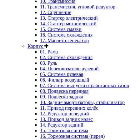
10. Трансмиссия
11. Трансмиссия, угловой редуктор
12. Сцепление
13. Стартер электрический
14. Стартер механический
15. Система смазки
16. Система охлаждения
17. Магнето-генератор
Корпус
01. Рама
02. Система охлаждения
03. Руль
04. Переключатель рулевой
05. Система рулевая
06. Фильтр воздушный
07. Система выпуска отработанных газов
08. Подвеска передняя
09. Подвеска задняя
10. Задние амортизаторы, стабилизатор
11. Привод передних колёс
12. Редуктор передний
13. Привод задних колёс
14. Редуктор задний
15. Тормозная система
16. Тормозная система (перед)