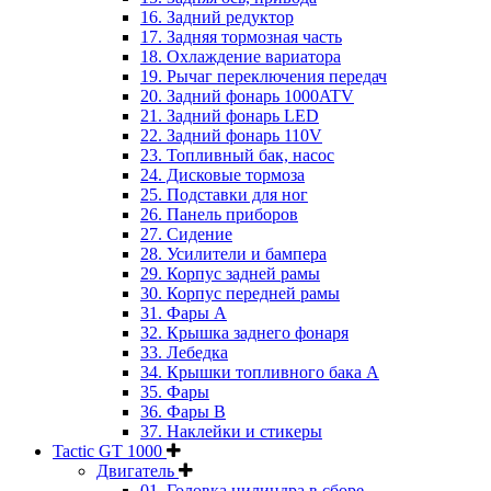
16. Задний редуктор
17. Задняя тормозная часть
18. Охлаждение вариатора
19. Рычаг переключения передач
20. Задний фонарь 1000ATV
21. Задний фонарь LED
22. Задний фонарь 110V
23. Топливный бак, насос
24. Дисковые тормоза
25. Подставки для ног
26. Панель приборов
27. Сидение
28. Усилители и бампера
29. Корпус задней рамы
30. Корпус передней рамы
31. Фары А
32. Крышка заднего фонаря
33. Лебедка
34. Крышки топливного бака А
35. Фары
36. Фары B
37. Наклейки и стикеры
Tactic GT 1000
Двигатель
01. Головка цилиндра в сборе