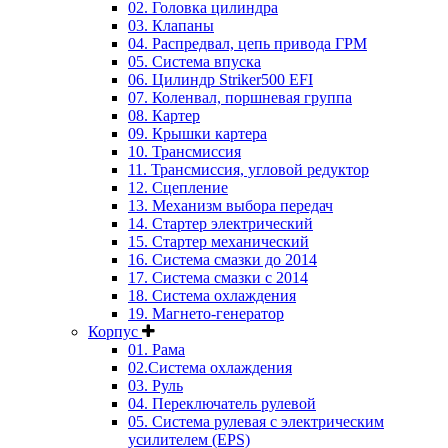
02. Головка цилиндра
03. Клапаны
04. Распредвал, цепь привода ГРМ
05. Система впуска
06. Цилиндр Striker500 EFI
07. Коленвал, поршневая группа
08. Картер
09. Крышки картера
10. Трансмиссия
11. Трансмиссия, угловой редуктор
12. Сцепление
13. Механизм выбора передач
14. Стартер электрический
15. Стартер механический
16. Система смазки до 2014
17. Система смазки c 2014
18. Система охлаждения
19. Магнето-генератор
Корпус
01. Рама
02.Система охлаждения
03. Руль
04. Переключатель рулевой
05. Система рулевая с электрическим
усилителем (EPS)