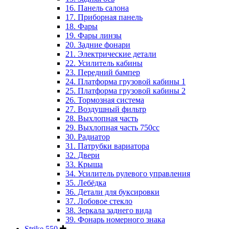
16. Панель салона
17. Приборная панель
18. Фары
19. Фары линзы
20. Задние фонари
21. Электрические детали
22. Усилитель кабины
23. Передний бампер
24. Платформа грузовой кабины 1
25. Платформа грузовой кабины 2
26. Тормозная система
27. Воздушный фильтр
28. Выхлопная часть
29. Выхлопная часть 750cc
30. Радиатор
31. Патрубки вариатора
32. Двери
33. Крыша
34. Усилитель рулевого управления
35. Лебёдка
36. Детали для буксировки
37. Лобовое стекло
38. Зеркала заднего вида
39. Фонарь номерного знака
Strike 550