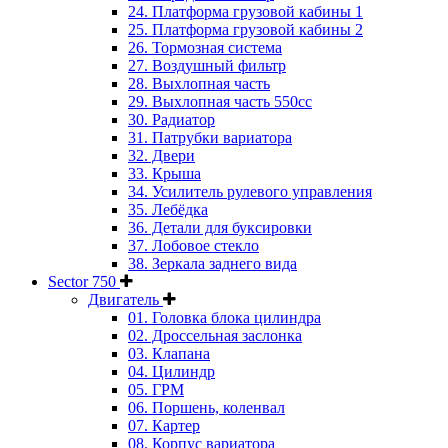
24. Платформа грузовой кабины 1
25. Платформа грузовой кабины 2
26. Тормозная система
27. Воздушный фильтр
28. Выхлопная часть
29. Выхлопная часть 550cc
30. Радиатор
31. Патрубки вариатора
32. Двери
33. Крыша
34. Усилитель рулевого управления
35. Лебёдка
36. Детали для буксировки
37. Лобовое стекло
38. Зеркала заднего вида
Sector 750
Двигатель
01. Головка блока цилиндра
02. Дроссельная заслонка
03. Клапана
04. Цилиндр
05. ГРМ
06. Поршень, коленвал
07. Картер
08. Корпус вариатора