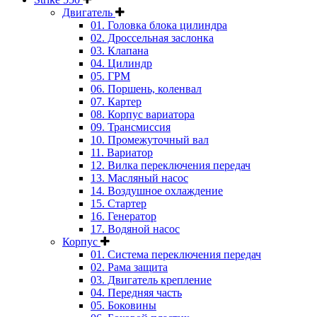
Двигатель
01. Головка блока цилиндра
02. Дроссельная заслонка
03. Клапана
04. Цилиндр
05. ГРМ
06. Поршень, коленвал
07. Картер
08. Корпус вариатора
09. Трансмиссия
10. Промежуточный вал
11. Вариатор
12. Вилка переключения передач
13. Масляный насос
14. Воздушное охлаждение
15. Стартер
16. Генератор
17. Водяной насос
Корпус
01. Система переключения передач
02. Рама защита
03. Двигатель крепление
04. Передняя часть
05. Боковины