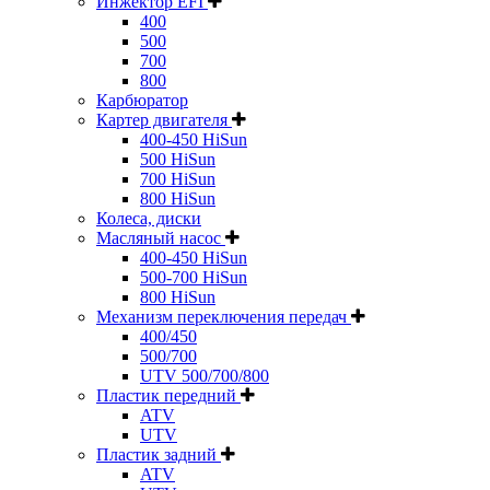
Инжектор EFI
400
500
700
800
Карбюратор
Картер двигателя
400-450 HiSun
500 HiSun
700 HiSun
800 HiSun
Колeса, диски
Масляный насос
400-450 HiSun
500-700 HiSun
800 HiSun
Механизм переключения передач
400/450
500/700
UTV 500/700/800
Пластик передний
ATV
UTV
Пластик задний
ATV