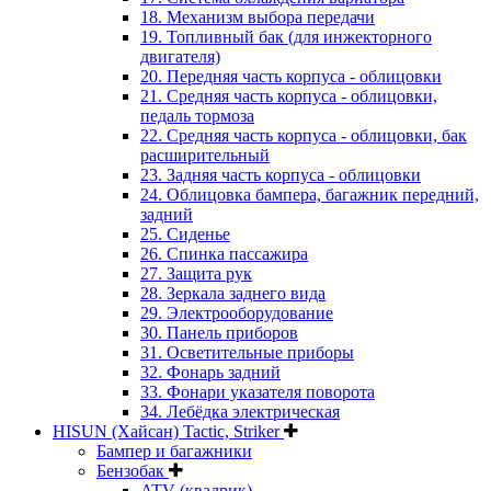
18. Механизм выбора передачи
19. Топливный бак (для инжекторного
двигателя)
20. Передняя часть корпуса - облицовки
21. Средняя часть корпуса - облицовки,
педаль тормоза
22. Средняя часть корпуса - облицовки, бак
расширительный
23. Задняя часть корпуса - облицовки
24. Облицовка бампера, багажник передний,
задний
25. Сиденье
26. Спинка пассажира
27. Защита рук
28. Зеркала заднего вида
29. Электрооборудование
30. Панель приборов
31. Oсветительные приборы
32. Фонарь задний
33. Фонари указателя поворота
34. Лебёдка электрическая
HISUN (Хайсан) Tactic, Striker
Бампер и багажники
Бензобак
ATV (квадрик)