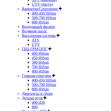
UTV (багги)
Вариатор/Сцепление
400-450 HiSun
500-700 HiSun
800 HiSun
Воздушный фильтр
Водяной насос
Выхлопная система
ATV
UTV
ГБЦ,ГРМ,ЦПГ
400 HiSun
450 HiSun
500 HiSun
700 HiSun
800 HiSun
Главная передача
400-450 HiSun
500-700 HiSun
800 HiSun
Двигатель в сборе
Детали руля
400-450
800