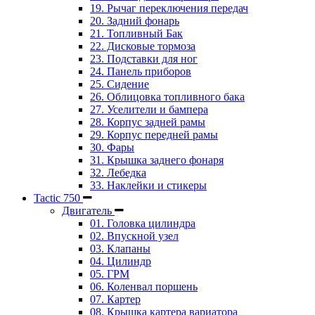
19. Рычаг переключения передач
20. Задний фонарь
21. Топливный Бак
22. Дисковые тормоза
23. Подставки для ног
24. Панель приборов
25. Сидение
26. Облицовка топливного бака
27. Уселители и бампера
28. Корпус задней рамы
29. Корпус передней рамы
30. Фары
31. Крышка заднего фонаря
32. Лебедка
33. Наклейки и стикеры
Tactic 750
Двигатель
01. Головка цилиндра
02. Впускной узел
03. Клапаны
04. Цилиндр
05. ГРМ
06. Коленвал поршень
07. Картер
08. Крышка картера вариатора