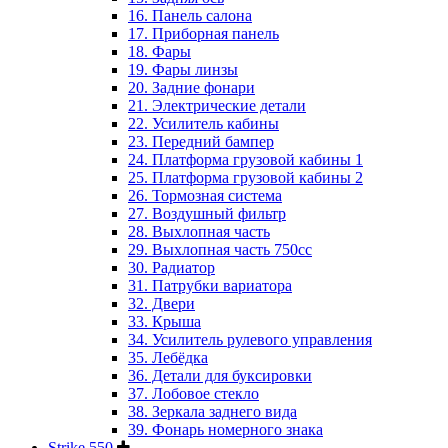
16. Панель салона
17. Приборная панель
18. Фары
19. Фары линзы
20. Задние фонари
21. Электрические детали
22. Усилитель кабины
23. Передний бампер
24. Платформа грузовой кабины 1
25. Платформа грузовой кабины 2
26. Тормозная система
27. Воздушный фильтр
28. Выхлопная часть
29. Выхлопная часть 750cc
30. Радиатор
31. Патрубки вариатора
32. Двери
33. Крыша
34. Усилитель рулевого управления
35. Лебёдка
36. Детали для буксировки
37. Лобовое стекло
38. Зеркала заднего вида
39. Фонарь номерного знака
Strike 550