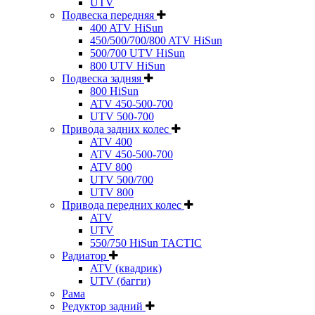
UTV
Подвеска передняя
400 ATV HiSun
450/500/700/800 ATV HiSun
500/700 UTV HiSun
800 UTV HiSun
Подвеска задняя
800 HiSun
ATV 450-500-700
UTV 500-700
Привода задних колес
ATV 400
ATV 450-500-700
ATV 800
UTV 500/700
UTV 800
Привода передних колес
ATV
UTV
550/750 HiSun TACTIC
Радиатор
ATV (квадрик)
UTV (багги)
Рама
Редуктор задний