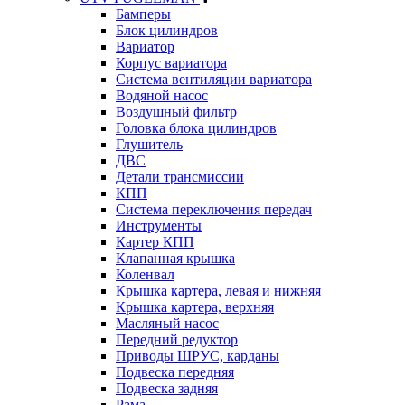
Бамперы
Блок цилиндров
Вариатор
Корпус вариатора
Система вентиляции вариатора
Водяной насос
Воздушный фильтр
Головка блока цилиндров
Глушитель
ДВС
Детали трансмиссии
КПП
Система переключения передач
Инструменты
Картер КПП
Клапанная крышка
Коленвал
Крышка картера, левая и нижняя
Крышка картера, верхняя
Масляный насос
Передний редуктор
Приводы ШРУС, карданы
Подвеска передняя
Подвеска задняя
Рама