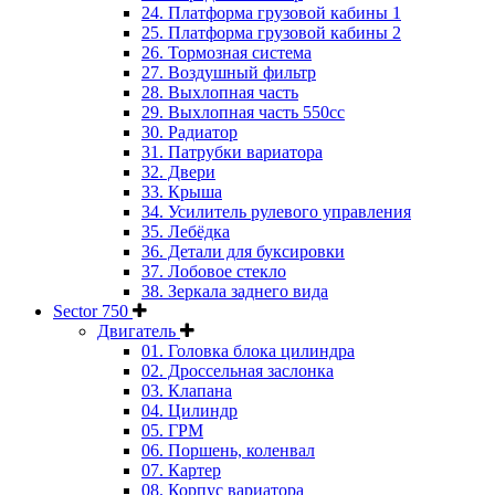
24. Платформа грузовой кабины 1
25. Платформа грузовой кабины 2
26. Тормозная система
27. Воздушный фильтр
28. Выхлопная часть
29. Выхлопная часть 550cc
30. Радиатор
31. Патрубки вариатора
32. Двери
33. Крыша
34. Усилитель рулевого управления
35. Лебёдка
36. Детали для буксировки
37. Лобовое стекло
38. Зеркала заднего вида
Sector 750
Двигатель
01. Головка блока цилиндра
02. Дроссельная заслонка
03. Клапана
04. Цилиндр
05. ГРМ
06. Поршень, коленвал
07. Картер
08. Корпус вариатора