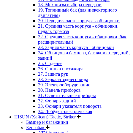
18. Механизм выбора передачи
19. Топливный бак (для инжекторного
двигателя)
20. Передняя часть корпуса - облицовки
21. Средняя часть корпуса - облицовки,
педаль тормоза
22. Средняя часть корпуса - облицовки, бак
расширительный
23. Задняя часть корпуса - облицовки
24. Облицовка бампера, багажник передний,
задний
25. Сиденье
26. Спинка пассажира
27. Защита рук
28. Зеркала заднего вида
29. Электрооборудование
30. Панель приборов
31. Oсветительные приборы
32. Фонарь задний
33. Фонари указателя поворота
34. Лебёдка электрическая
HISUN (Хайсан) Tactic, Striker
Бампер и багажники
Бензобак
ATV (квадрик)