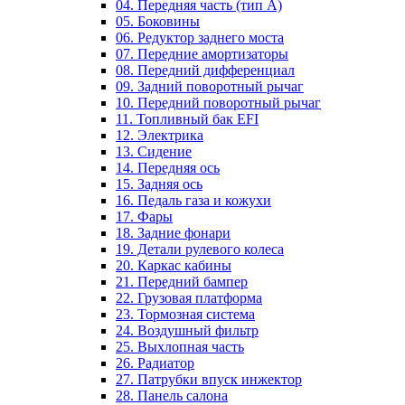
04. Передняя часть (тип А)
05. Боковины
06. Редуктор заднего моста
07. Передние амортизаторы
08. Передний дифференциал
09. Задний поворотный рычаг
10. Передний поворотный рычаг
11. Топливный бак EFI
12. Электрика
13. Сидение
14. Передняя ось
15. Задняя ось
16. Педаль газа и кожухи
17. Фары
18. Задние фонари
19. Детали рулевого колеса
20. Каркас кабины
21. Передний бампер
22. Грузовая платформа
23. Тормозная система
24. Воздушный фильтр
25. Выхлопная часть
26. Радиатор
27. Патрубки впуск инжектор
28. Панель салона