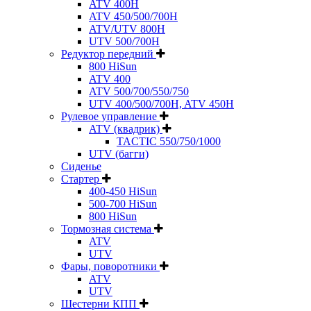
ATV 400H
ATV 450/500/700H
ATV/UTV 800H
UTV 500/700H
Редуктор передний
800 HiSun
ATV 400
ATV 500/700/550/750
UTV 400/500/700H, ATV 450H
Рулевое управление
ATV (квадрик)
TACTIC 550/750/1000
UTV (багги)
Сиденье
Стартер
400-450 HiSun
500-700 HiSun
800 HiSun
Тормозная система
ATV
UTV
Фары, поворотники
ATV
UTV
Шестерни КПП