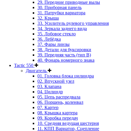
29. Передние приводные вылы
30. Приборная панель
31. Патрубки вариатора
32. Крыша
33. Усилитель рулевого управления
34. Зеркала заднего вида
35. Лобовое стекло
36. Лебёдка
37. Фары линзы
38. Детали для буксировки
39. Передняя часть (тип B)
40. Фонарь номерного знака
Tactic 550
Двигатель
01. Головка блока цилиндра
02. Впускной узел
03. Клапана
04. Цилиндр
05. Цепь распредвала
06. Поршень, коленвал
07. Картер
08. Крышка картера
09. Коробка передач
10. Средняя ведущая шестерня
11. КПП Вариатор, Сцепление