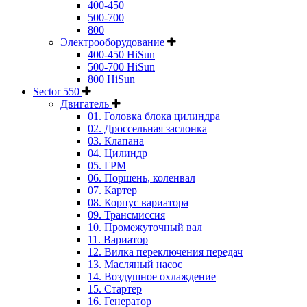
400-450
500-700
800
Электрооборудование
400-450 HiSun
500-700 HiSun
800 HiSun
Sector 550
Двигатель
01. Головка блока цилиндра
02. Дроссельная заслонка
03. Клапана
04. Цилиндр
05. ГРМ
06. Поршень, коленвал
07. Картер
08. Корпус вариатора
09. Трансмиссия
10. Промежуточный вал
11. Вариатор
12. Вилка переключения передач
13. Масляный насос
14. Воздушное охлаждение
15. Стартер
16. Генератор