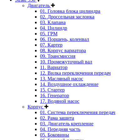
Двигатель
01. Головка блока цилиндра
02. Дроссельная заслонка
03. Клапана
04. Цилиндр
05. ГРМ
06. Поршень, коленвал
07. Картер
08. Корпус вариатора
09. Трансмиссия
10. Промежуточный вал
11. Вариатор
12. Вилка переключения передач
13. Масляный насос
14. Воздушное охлаждение
15. Стартер
16. Генератор
17. Водяной насос
Корпус
01. Система переключения передач
02. Рама защита
03. Двигатель крепление
04. Передняя часть
05. Боковины