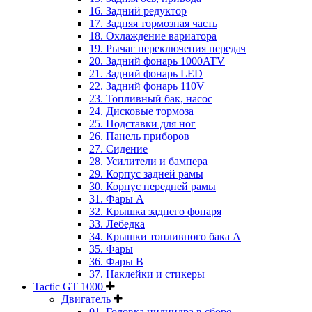
16. Задний редуктор
17. Задняя тормозная часть
18. Охлаждение вариатора
19. Рычаг переключения передач
20. Задний фонарь 1000ATV
21. Задний фонарь LED
22. Задний фонарь 110V
23. Топливный бак, насос
24. Дисковые тормоза
25. Подставки для ног
26. Панель приборов
27. Сидение
28. Усилители и бампера
29. Корпус задней рамы
30. Корпус передней рамы
31. Фары А
32. Крышка заднего фонаря
33. Лебедка
34. Крышки топливного бака А
35. Фары
36. Фары B
37. Наклейки и стикеры
Tactic GT 1000
Двигатель
01. Головка цилиндра в сборе