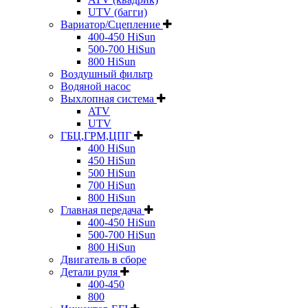
UTV (багги)
Вариатор/Сцепление
400-450 HiSun
500-700 HiSun
800 HiSun
Воздушный фильтр
Водяной насос
Выхлопная система
ATV
UTV
ГБЦ,ГРМ,ЦПГ
400 HiSun
450 HiSun
500 HiSun
700 HiSun
800 HiSun
Главная передача
400-450 HiSun
500-700 HiSun
800 HiSun
Двигатель в сборе
Детали руля
400-450
800