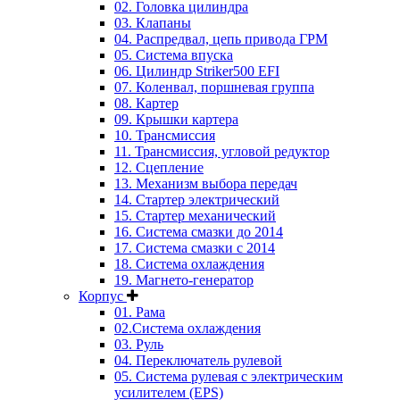
02. Головка цилиндра
03. Клапаны
04. Распредвал, цепь привода ГРМ
05. Система впуска
06. Цилиндр Striker500 EFI
07. Коленвал, поршневая группа
08. Картер
09. Крышки картера
10. Трансмиссия
11. Трансмиссия, угловой редуктор
12. Сцепление
13. Механизм выбора передач
14. Стартер электрический
15. Стартер механический
16. Система смазки до 2014
17. Система смазки c 2014
18. Система охлаждения
19. Магнето-генератор
Корпус
01. Рама
02.Система охлаждения
03. Руль
04. Переключатель рулевой
05. Система рулевая с электрическим
усилителем (EPS)