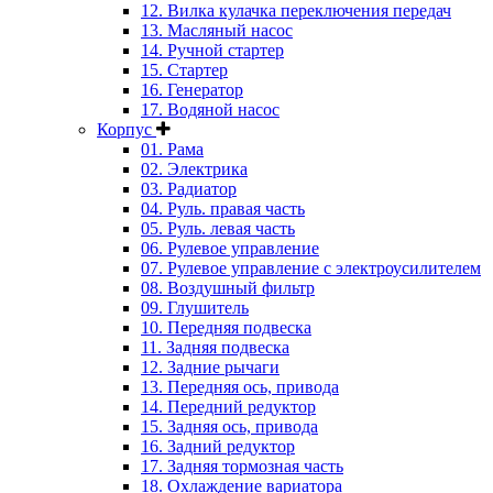
12. Вилка кулачка переключения передач
13. Масляный насос
14. Ручной стартер
15. Стартер
16. Генератор
17. Водяной насос
Корпус
01. Рама
02. Электрика
03. Радиатор
04. Руль. правая часть
05. Руль. левая часть
06. Рулевое управление
07. Рулевое управление с электроусилителем
08. Воздушный фильтр
09. Глушитель
10. Передняя подвеска
11. Задняя подвеска
12. Задние рычаги
13. Передняя ось, привода
14. Передний редуктор
15. Задняя ось, привода
16. Задний редуктор
17. Задняя тормозная часть
18. Охлаждение вариатора