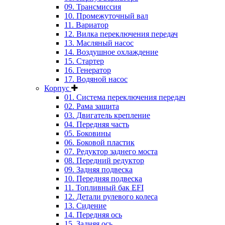
09. Трансмиссия
10. Промежуточный вал
11. Вариатор
12. Вилка переключения передач
13. Масляный насос
14. Воздушное охлаждение
15. Стартер
16. Генератор
17. Водяной насос
Корпус
01. Система переключения передач
02. Рама защита
03. Двигатель крепление
04. Передняя часть
05. Боковины
06. Боковой пластик
07. Редуктор заднего моста
08. Передний редуктор
09. Задняя подвеска
10. Передняя подвеска
11. Топливный бак EFI
12. Детали рулевого колеса
13. Сидение
14. Передняя ось
15. Задняя ось