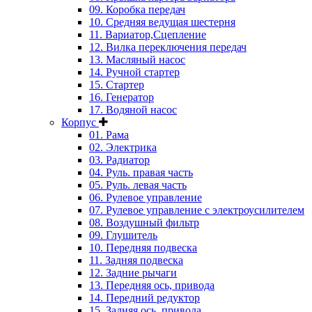
09. Коробка передач
10. Средняя ведущая шестерня
11. Вариатор,Сцепление
12. Вилка переключения передач
13. Масляный насос
14. Ручной стартер
15. Стартер
16. Генератор
17. Водяной насос
Корпус
01. Рама
02. Электрика
03. Радиатор
04. Руль. правая часть
05. Руль. левая часть
06. Рулевое управление
07. Рулевое управление с электроусилителем
08. Воздушный фильтр
09. Глушитель
10. Передняя подвеска
11. Задняя подвеска
12. Задние рычаги
13. Передняя ось, привода
14. Передний редуктор
15. Задняя ось, привода