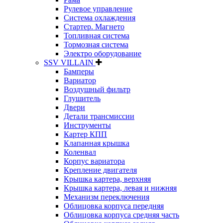
Рулевое управление
Система охлаждения
Стартер. Магнето
Топливная система
Тормозная система
Электро оборудование
SSV VILLAIN
Бамперы
Вариатор
Воздушный фильтр
Глушитель
Двери
Детали трансмиссии
Инструменты
Картер КПП
Клапанная крышка
Коленвал
Корпус вариатора
Крепление двигателя
Крышка картера, верхняя
Крышка картера, левая и нижняя
Механизм переключения
Облицовка корпуса передняя
Облицовка корпуса средняя часть