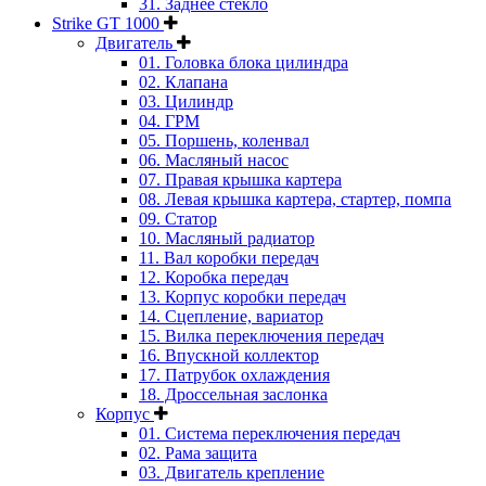
31. Заднее стекло
Strike GT 1000
Двигатель
01. Головка блока цилиндра
02. Клапана
03. Цилиндр
04. ГРМ
05. Поршень, коленвал
06. Масляный насос
07. Правая крышка картера
08. Левая крышка картера, стартер, помпа
09. Статор
10. Масляный радиатор
11. Вал коробки передач
12. Коробка передач
13. Корпус коробки передач
14. Сцепление, вариатор
15. Вилка переключения передач
16. Впускной коллектор
17. Патрубок охлаждения
18. Дроссельная заслонка
Корпус
01. Система переключения передач
02. Рама защита
03. Двигатель крепление