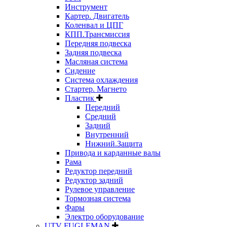
Инструмент
Картер. Двигатель
Коленвал и ЦПГ
КПП.Трансмиссия
Передняя подвеска
Задняя подвеска
Масляная система
Сидение
Система охлаждения
Стартер. Магнето
Пластик
Передний
Средний
Задний
Внутренний
Нижний.Защита
Привода и карданные валы
Рама
Редуктор передний
Редуктор задний
Рулевое управление
Тормозная система
Фары
Электро оборудование
UTV FUGLEMAN