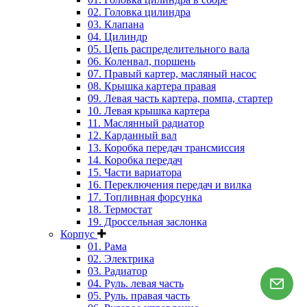
02. Головка цилиндра
03. Клапана
04. Цилиндр
05. Цепь распределительного вала
06. Коленвал, поршень
07. Правый картер, масляный насос
08. Крышка картера правая
09. Левая часть картера, помпа, стартер
10. Левая крышка картера
11. Маслянный радиатор
12. Карданный вал
13. Коробка передач трансмиссия
14. Коробка передач
15. Части вариатора
16. Переключения передач и вилка
17. Топливная форсунка
18. Термостат
19. Дроссельная заслонка
Корпус
01. Рама
02. Электрика
03. Радиатор
04. Руль. левая часть
05. Руль. правая часть