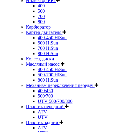
Инжектор EFI
400
500
700
800
Карбюратор
Картер двигателя
400-450 HiSun
500 HiSun
700 HiSun
800 HiSun
Колeса, диски
Масляный насос
400-450 HiSun
500-700 HiSun
800 HiSun
Механизм переключения передач
400/450
500/700
UTV 500/700/800
Пластик передний
ATV
UTV
Пластик задний
ATV