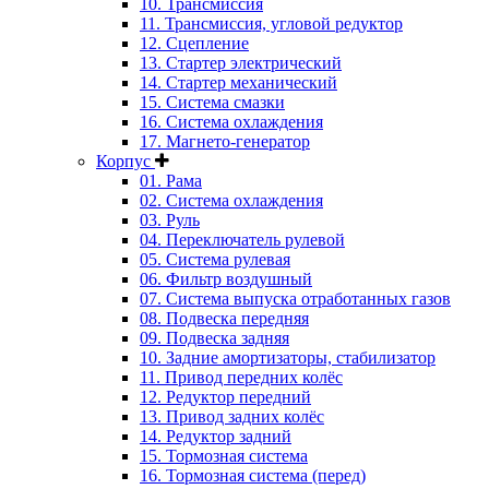
10. Трансмиссия
11. Трансмиссия, угловой редуктор
12. Сцепление
13. Стартер электрический
14. Стартер механический
15. Система смазки
16. Система охлаждения
17. Магнето-генератор
Корпус
01. Рама
02. Система охлаждения
03. Руль
04. Переключатель рулевой
05. Система рулевая
06. Фильтр воздушный
07. Система выпуска отработанных газов
08. Подвеска передняя
09. Подвеска задняя
10. Задние амортизаторы, стабилизатор
11. Привод передних колёс
12. Редуктор передний
13. Привод задних колёс
14. Редуктор задний
15. Тормозная система
16. Тормозная система (перед)