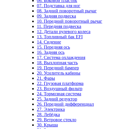
06. Боковой пластик
07. Подставка для ног
08. Задний поворотный рычаг
09. Задняя подвеска
10. Передний поворотный рычаг
11. Передняя подвеска
12. Детали рулевого колеса
13. Топливный бак EFI
14. Сидение
15. Передняя ось
16. Задняя ось
17. Система охлаждения
18. Выхлопная часть
19. Передний бампер
20. Усилитель кабины
21. Фары
22. Грузовая платформа
23. Воздушный фильтр
24. Тормозная система
25. Задний редуктор
26. Передний дифференциал
27. Электрика
28. Лебёдка
29. Ветровое стекло
30. Крыша