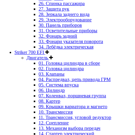
26. Спинка пассажира
27. Защита рук
28. Зеркала заднего вида
29. Электрооборудование
30. Панель приборов
31. Oсветительные приборы
32. Фонарь задний
33. Фонари указателя поворота
34. Лебёдка электрическая
Striker 700 EFI
Двигатель
01. Головка цилиндра в сборе
02. Головка цилиндра
03. Клапаны
04. Распредвал, цепь привода ГРМ
05. Система впуска
06. Цилиндр
07. Коленвал, поршневая группа
08. Картер
09. Крышки вариатора и магнето
10. Трансмиссия
11. Трансмиссия, угловой редуктор
12. Сцепление
13. Механизм выбора передач
14. Стартер электрический