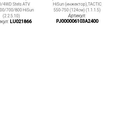
/4WD Stels ATV
HiSun (инжектор),TACTIC
00/700/800 HiSun
550-750 (124см) (1.1.1.5)
Артикул:
(2.2.5.10)
PJ000006103A2400
икул:
LU021866