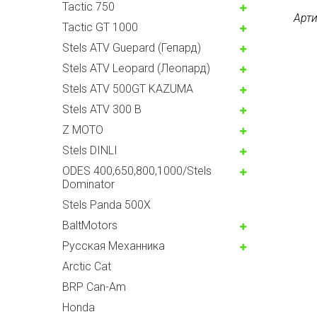
Tactic 750
Арти
Tactic GT 1000
Stels ATV Guepard (Гепард)
Stels ATV Leopard (Леопард)
Stels ATV 500GT KAZUMA
Stels ATV 300 B
Z MOTO
Stels DINLI
ODES 400,650,800,1000/Stels
Dominator
Stels Panda 500X
BaltMotors
Русская Механника
Arctic Cat
BRP Can-Am
Honda