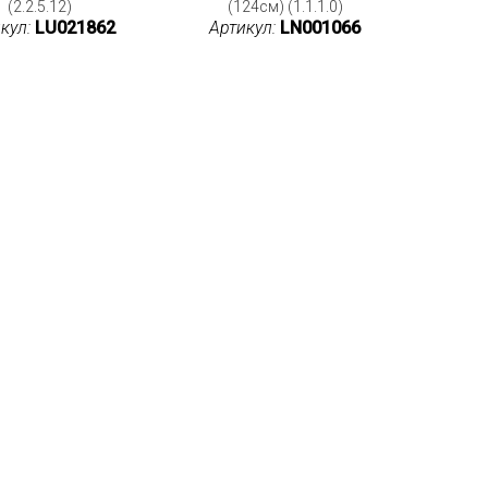
(2.2.5.12)
(124см) (1.1.1.0)
кул:
LU021862
Артикул:
LN001066