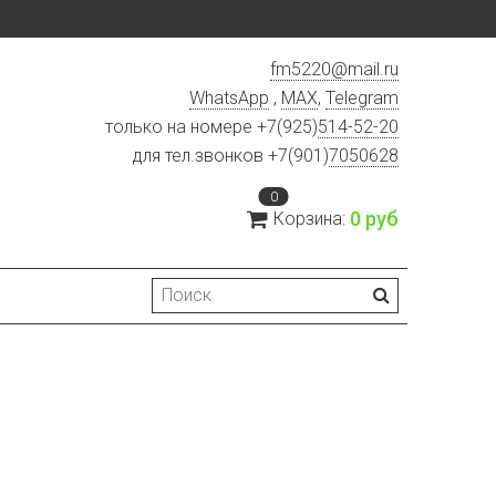
fm5220
@
mail.ru
WhatsApp
,
MAX
,
Telegram
только на номере +7(925)
514-52-20
для тел.звонков +7(901)
7050628
0
0 руб
Корзина: