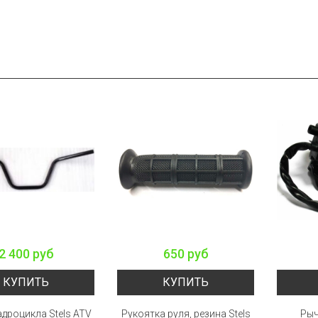
2 400 руб
650 руб
КУПИТЬ
КУПИТЬ
адроцикла Stels ATV
Рукоятка руля, резина Stels
Рыч