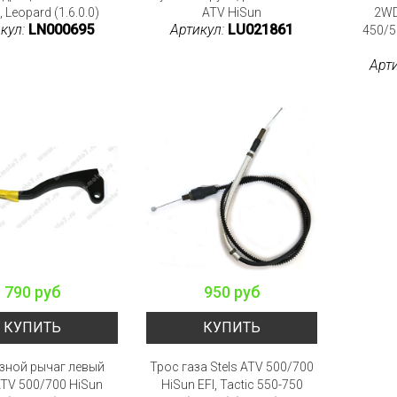
 Leopard (1.6.0.0)
ATV HiSun
2WD
кул:
LN000695
Артикул:
LU021861
450/5
Арт
790 руб
950 руб
КУПИТЬ
КУПИТЬ
зной рычаг левый
Трос газа Stels ATV 500/700
ATV 500/700 HiSun
HiSun EFI, Tactic 550-750