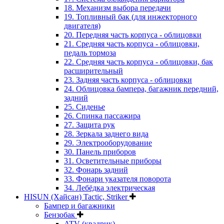
18. Механизм выбора передачи
19. Топливный бак (для инжекторного
двигателя)
20. Передняя часть корпуса - облицовки
21. Средняя часть корпуса - облицовки,
педаль тормоза
22. Средняя часть корпуса - облицовки, бак
расширительный
23. Задняя часть корпуса - облицовки
24. Облицовка бампера, багажник передний,
задний
25. Сиденье
26. Спинка пассажира
27. Защита рук
28. Зеркала заднего вида
29. Электрооборудование
30. Панель приборов
31. Oсветительные приборы
32. Фонарь задний
33. Фонари указателя поворота
34. Лебёдка электрическая
HISUN (Хайсан) Tactic, Striker
Бампер и багажники
Бензобак
ATV (квадрик)