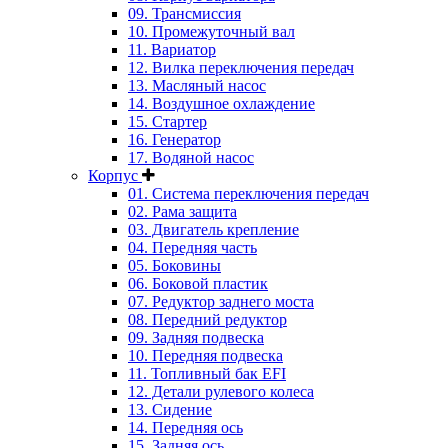
09. Трансмиссия
10. Промежуточный вал
11. Вариатор
12. Вилка переключения передач
13. Масляный насос
14. Воздушное охлаждение
15. Стартер
16. Генератор
17. Водяной насос
Корпус
01. Система переключения передач
02. Рама защита
03. Двигатель крепление
04. Передняя часть
05. Боковины
06. Боковой пластик
07. Редуктор заднего моста
08. Передний редуктор
09. Задняя подвеска
10. Передняя подвеска
11. Топливный бак EFI
12. Детали рулевого колеса
13. Сидение
14. Передняя ось
15. Задняя ось