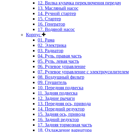
12. Вилка кулачка переключения передач
13. Масляный насос
14. Ручной стартер
15. Стартер
16. Генератор
17. Водяной насос
Корпус
01. Рама
02. Электрика
03. Радиатор
04. Руль. правая часть
05. Руль. левая часть
06. Рулевое управление
07. Рулевое управление с электроусилителем
08. Воздушный фильтр
09. Глушитель
10. Передняя подвеска
11. Задняя подвеска
12. Задние рычаги
13. Передняя ось, привода
14. Передний редуктор
15. Задняя ось, привода
16. Задний редуктор
17. Задняя тормозная часть
18. Охлаждение вариатора