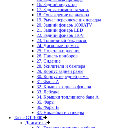
16. Задний редуктор
17. Задняя тормозная часть
18. Охлаждение вариатора
19. Рычаг переключения передач
20. Задний фонарь 1000ATV
21. Задний фонарь LED
22. Задний фонарь 110V
23. Топливный бак, насос
24. Дисковые тормоза
25. Подставки для ног
26. Панель приборов
27. Сидение
28. Усилители и бампера
29. Корпус задней рамы
30. Корпус передней рамы
31. Фары А
32. Крышка заднего фонаря
33. Лебедка
34. Крышки топливного бака А
35. Фары
36. Фары B
37. Наклейки и стикеры
Tactic GT 1000
Двигатель
01. Головка цилиндра в сборе