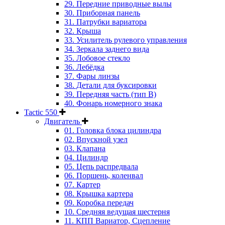
29. Передние приводные вылы
30. Приборная панель
31. Патрубки вариатора
32. Крыша
33. Усилитель рулевого управления
34. Зеркала заднего вида
35. Лобовое стекло
36. Лебёдка
37. Фары линзы
38. Детали для буксировки
39. Передняя часть (тип B)
40. Фонарь номерного знака
Tactic 550
Двигатель
01. Головка блока цилиндра
02. Впускной узел
03. Клапана
04. Цилиндр
05. Цепь распредвала
06. Поршень, коленвал
07. Картер
08. Крышка картера
09. Коробка передач
10. Средняя ведущая шестерня
11. КПП Вариатор, Сцепление