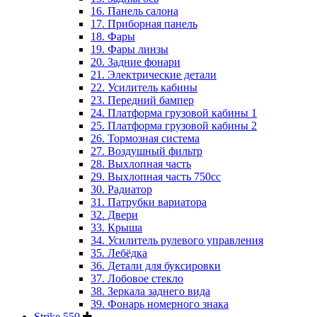
16. Панель салона
17. Приборная панель
18. Фары
19. Фары линзы
20. Задние фонари
21. Электрические детали
22. Усилитель кабины
23. Передний бампер
24. Платформа грузовой кабины 1
25. Платформа грузовой кабины 2
26. Тормозная система
27. Воздушный фильтр
28. Выхлопная часть
29. Выхлопная часть 750cc
30. Радиатор
31. Патрубки вариатора
32. Двери
33. Крыша
34. Усилитель рулевого управления
35. Лебёдка
36. Детали для буксировки
37. Лобовое стекло
38. Зеркала заднего вида
39. Фонарь номерного знака
Strike 550