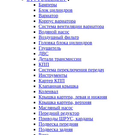
Бамперы
Блок цилиндров
Вариатор
Корпус вариатора
Система вентиляции вариатора
Водяной насос
Воздушный фильтр
Головка блока цилиндров
Глушитель
ДВС
Детали трансмиссии
КПП
Система переключения передач
Инструменты
Картер КПП
Клапанная крышка
Коленвал
Крышка картера, левая и нижняя
Крышка картера, верхняя
Масляный насос
Передний редуктор
Приводы ШРУС, карданы
Подвеска передняя
Подвеска задняя
Рама