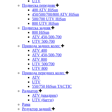
UTV
Подвеска передняя
400 ATV HiSun
450/500/700/800 ATV HiSun
500/700 UTV HiSun
800 UTV HiSun
Подвеска задняя
800 HiSun
ATV 450-500-700
UTV 500-700
Привода задних колес
ATV 400
ATV 450-500-700
ATV 800
UTV 500/700
UTV 800
Привода передних колес
ATV
UTV
550/750 HiSun TACTIC
Радиатор
ATV (квадрик)
UTV (багги)
Рама
Редуктор задний