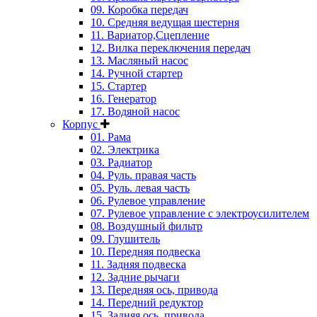
09. Коробка передач
10. Средняя ведущая шестерня
11. Вариатор,Сцепление
12. Вилка переключения передач
13. Масляный насос
14. Ручной стартер
15. Стартер
16. Генератор
17. Водяной насос
Корпус
01. Рама
02. Электрика
03. Радиатор
04. Руль. правая часть
05. Руль. левая часть
06. Рулевое управление
07. Рулевое управление с электроусилителем
08. Воздушный фильтр
09. Глушитель
10. Передняя подвеска
11. Задняя подвеска
12. Задние рычаги
13. Передняя ось, привода
14. Передний редуктор
15. Задняя ось, привода