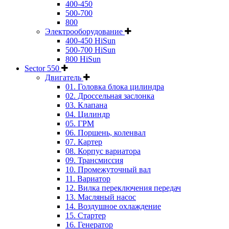
400-450
500-700
800
Электрооборудование
400-450 HiSun
500-700 HiSun
800 HiSun
Sector 550
Двигатель
01. Головка блока цилиндра
02. Дроссельная заслонка
03. Клапана
04. Цилиндр
05. ГРМ
06. Поршень, коленвал
07. Картер
08. Корпус вариатора
09. Трансмиссия
10. Промежуточный вал
11. Вариатор
12. Вилка переключения передач
13. Масляный насос
14. Воздушное охлаждение
15. Стартер
16. Генератор