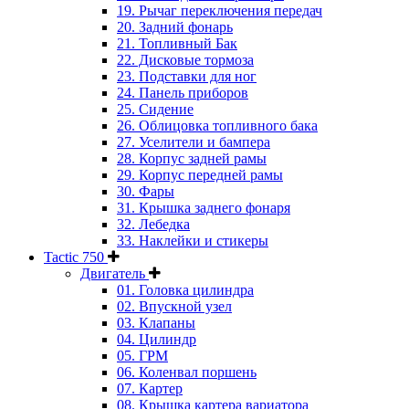
19. Рычаг переключения передач
20. Задний фонарь
21. Топливный Бак
22. Дисковые тормоза
23. Подставки для ног
24. Панель приборов
25. Сидение
26. Облицовка топливного бака
27. Уселители и бампера
28. Корпус задней рамы
29. Корпус передней рамы
30. Фары
31. Крышка заднего фонаря
32. Лебедка
33. Наклейки и стикеры
Tactic 750
Двигатель
01. Головка цилиндра
02. Впускной узел
03. Клапаны
04. Цилиндр
05. ГРМ
06. Коленвал поршень
07. Картер
08. Крышка картера вариатора