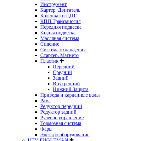
Инструмент
Картер. Двигатель
Коленвал и ЦПГ
КПП.Трансмиссия
Передняя подвеска
Задняя подвеска
Масляная система
Сидение
Система охлаждения
Стартер. Магнето
Пластик
Передний
Средний
Задний
Внутренний
Нижний.Защита
Привода и карданные валы
Рама
Редуктор передний
Редуктор задний
Рулевое управление
Тормозная система
Фары
Электро оборудование
UTV FUGLEMAN