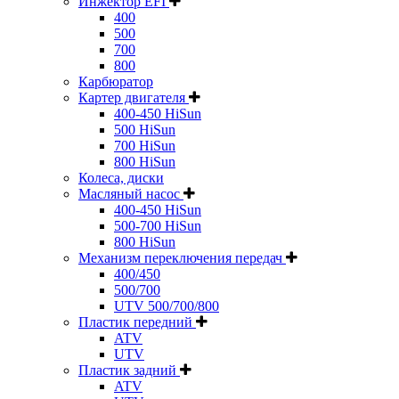
Инжектор EFI
400
500
700
800
Карбюратор
Картер двигателя
400-450 HiSun
500 HiSun
700 HiSun
800 HiSun
Колeса, диски
Масляный насос
400-450 HiSun
500-700 HiSun
800 HiSun
Механизм переключения передач
400/450
500/700
UTV 500/700/800
Пластик передний
ATV
UTV
Пластик задний
ATV