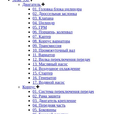
Двигатель
01. Головка блока цилиндра
02. Дроссельная заслонка
03. Клапана
04. Цилиндр
05. ГРМ
06. Поршень, коленвал
07. Картер
08. Корпус вариатора
09. Трансмиссия
10. Промежуточный вал
11. Вариатор
12. Вилка переключения передач
13. Масляный насос
14. Воздушное охлаждение
15. Стартер
16. Генератор
17. Водяной насос
Корпус
01. Система переключения передач
02. Рама защита
03. Двигатель крепление
04. Передняя часть
05. Боковины