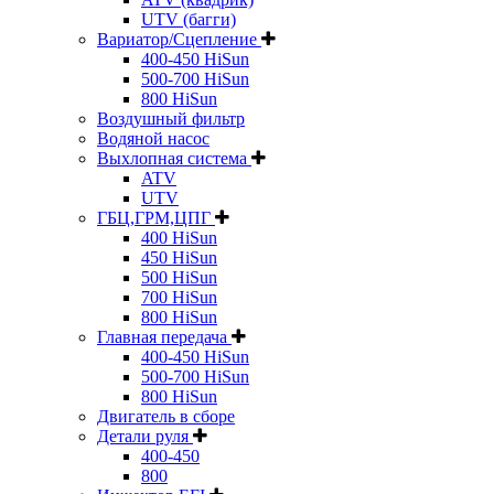
UTV (багги)
Вариатор/Сцепление
400-450 HiSun
500-700 HiSun
800 HiSun
Воздушный фильтр
Водяной насос
Выхлопная система
ATV
UTV
ГБЦ,ГРМ,ЦПГ
400 HiSun
450 HiSun
500 HiSun
700 HiSun
800 HiSun
Главная передача
400-450 HiSun
500-700 HiSun
800 HiSun
Двигатель в сборе
Детали руля
400-450
800