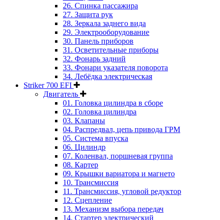
26. Спинка пассажира
27. Защита рук
28. Зеркала заднего вида
29. Электрооборудование
30. Панель приборов
31. Oсветительные приборы
32. Фонарь задний
33. Фонари указателя поворота
34. Лебёдка электрическая
Striker 700 EFI
Двигатель
01. Головка цилиндра в сборе
02. Головка цилиндра
03. Клапаны
04. Распредвал, цепь привода ГРМ
05. Система впуска
06. Цилиндр
07. Коленвал, поршневая группа
08. Картер
09. Крышки вариатора и магнето
10. Трансмиссия
11. Трансмиссия, угловой редуктор
12. Сцепление
13. Механизм выбора передач
14. Стартер электрический