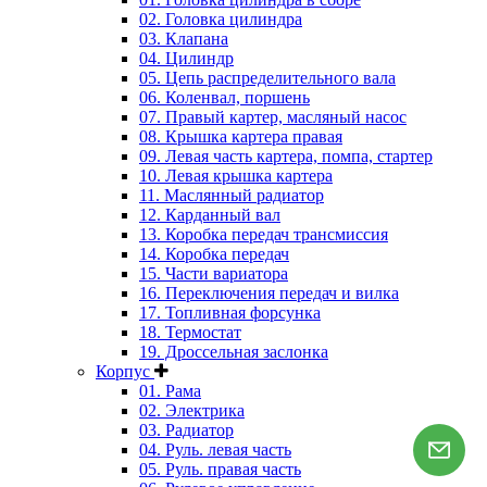
02. Головка цилиндра
03. Клапана
04. Цилиндр
05. Цепь распределительного вала
06. Коленвал, поршень
07. Правый картер, масляный насос
08. Крышка картера правая
09. Левая часть картера, помпа, стартер
10. Левая крышка картера
11. Маслянный радиатор
12. Карданный вал
13. Коробка передач трансмиссия
14. Коробка передач
15. Части вариатора
16. Переключения передач и вилка
17. Топливная форсунка
18. Термостат
19. Дроссельная заслонка
Корпус
01. Рама
02. Электрика
03. Радиатор
04. Руль. левая часть
05. Руль. правая часть