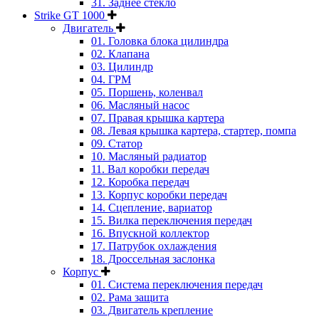
31. Заднее стекло
Strike GT 1000
Двигатель
01. Головка блока цилиндра
02. Клапана
03. Цилиндр
04. ГРМ
05. Поршень, коленвал
06. Масляный насос
07. Правая крышка картера
08. Левая крышка картера, стартер, помпа
09. Статор
10. Масляный радиатор
11. Вал коробки передач
12. Коробка передач
13. Корпус коробки передач
14. Сцепление, вариатор
15. Вилка переключения передач
16. Впускной коллектор
17. Патрубок охлаждения
18. Дроссельная заслонка
Корпус
01. Система переключения передач
02. Рама защита
03. Двигатель крепление