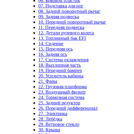
06. Боковой пластик
07. Подставка для ног
08. Задний поворотный рычаг
09. Задняя подвеска
10. Передний поворотный рычаг
11. Передняя подвеска
12. Детали рулевого колеса
13. Топливный бак EFI
14. Сидение
15. Передняя ось
16. Задняя ось
17. Система охлаждения
18. Выхлопная часть
19. Передний бампер
20. Усилитель кабины
21. Фары
22. Грузовая платформа
23. Воздушный фильтр
24. Тормозная система
25. Задний редуктор
26. Передний дифференциал
27. Электрика
28. Лебёдка
29. Ветровое стекло
30. Крыша