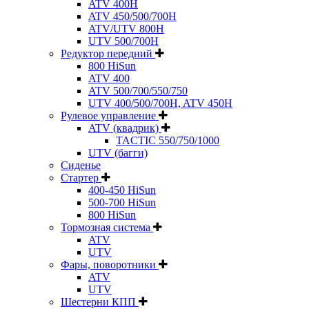
ATV 400H
ATV 450/500/700H
ATV/UTV 800H
UTV 500/700H
Редуктор передний
800 HiSun
ATV 400
ATV 500/700/550/750
UTV 400/500/700H, ATV 450H
Рулевое управление
ATV (квадрик)
TACTIC 550/750/1000
UTV (багги)
Сиденье
Стартер
400-450 HiSun
500-700 HiSun
800 HiSun
Тормозная система
ATV
UTV
Фары, поворотники
ATV
UTV
Шестерни КПП