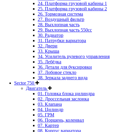
24. Платформа грузовой кабины 1
25. Платформа грузовой кабины 2
26. Тормозная система
27. Воздушный фильтр
28. Выхлопная часть
29. Выхлопная часть 550cc
30. Радиатор
31. Патрубки вариатора
32. Двери
33. Крыша
34. Усилитель рулевого управления
35. Лебёдка
36. Детали для буксировки
37. Лобовое стекло
38. Зеркала заднего вида
Sector 750
Двигатель
01. Головка блока цилиндра
02. Дроссельная заслонка
03. Клапана
04. Цилиндр
05. ГРМ
06. Поршень, коленвал
07. Картер
08. Корпус вариатора