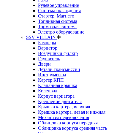
Рулевое управление
Система охлаждения
Стартер. Магнето
Топливная система
Тормозная система
Электро оборудование
SSV VILLAIN
Бамперы
Вариатор
Воздушный фильтр
Глушитель
Двери
Детали трансмиссии
Инструменты
Картер КПП
Клапанная крышка
Коленвал
Корпус вариатора
Крепление двигателя
Крышка картера, верхняя
Крышка картера, левая и нижняя
Механизм переключения
Облицовка корпуса передняя
Облицовка корпуса средняя часть