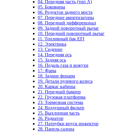
04. Передняя часть (тип А)
05. Боковины
06. Редуктор заднего моста
07. Передние амортизаторы
08. Передний дифференциал
09. Задний поворотный рычаг
10. Передний поворотный рычаг
11. Топливный бак EFI
12. Электрика
13. Сидение
14. Передняя ось
15. Задняя ось
16. Педаль газа и кожухи
17. Фары
18. Задние фонари
19. Детали рулевого колеса
20. Каркас кабины
21. Передний бампер
22. Грузовая платформа
23. Тормозная система
24. Воздушный фильтр
25. Выхлопная часть
26. Радиатор
27. Патрубки впуск инжектор
28. Панель салона