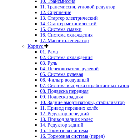
10. Трансмиссия
11. Трансмиссия, угловой редуктор
12. Сцепление
13. Стартер электрический
14. Стартер механический
15. Система смазки
16. Система охлаждения
17. Магнето-генератор
Корпус
01. Рама
02. Система охлаждения
03. Руль
04. Переключатель рулевой
05. Система рулевая
06. Фильтр воздушный
07. Система выпуска отработанных газов
08. Подвеска передняя
09. Подвеска задняя
10. Задние амортизаторы, стабилизатор
11. Привод передних колёс
12. Редуктор передний
13. Привод задних колёс
14. Редуктор задний
15. Тормозная система
16. Тормозная система (перед)