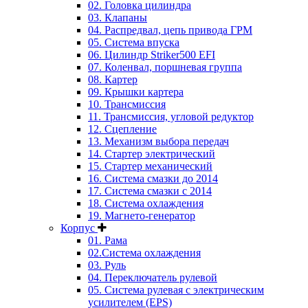
02. Головка цилиндра
03. Клапаны
04. Распредвал, цепь привода ГРМ
05. Система впуска
06. Цилиндр Striker500 EFI
07. Коленвал, поршневая группа
08. Картер
09. Крышки картера
10. Трансмиссия
11. Трансмиссия, угловой редуктор
12. Сцепление
13. Механизм выбора передач
14. Стартер электрический
15. Стартер механический
16. Система смазки до 2014
17. Система смазки c 2014
18. Система охлаждения
19. Магнето-генератор
Корпус
01. Рама
02.Система охлаждения
03. Руль
04. Переключатель рулевой
05. Система рулевая с электрическим
усилителем (EPS)