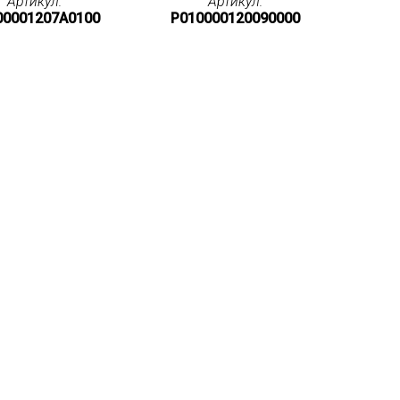
Артикул:
Артикул:
00001207A0100
P010000120090000