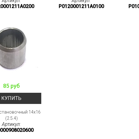
Артикул:
Артикул:
0001211A0200
P0120001211A0100
P01
85 руб
КУПИТЬ
становочный 14x16
(2.5.4)
Артикул:
0000908020600