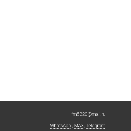
fm5220
@
mail.ru
WhatsApp
,
MAX
,
Telegram