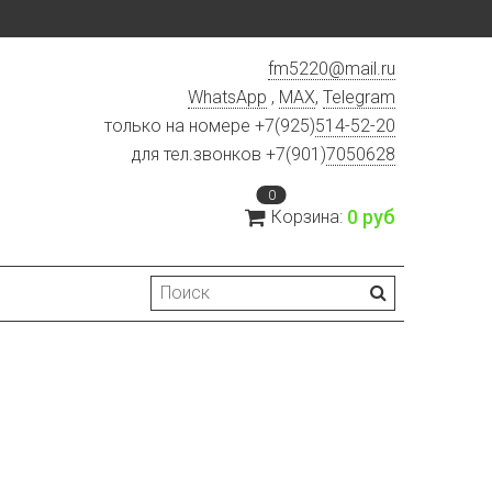
fm5220
@
mail.ru
WhatsApp
,
MAX
,
Telegram
только на номере +7(925)
514-52-20
для тел.звонков +7(901)
7050628
0
0 руб
Корзина: