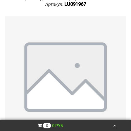
Артикул:
LU091967
0 РУБ
0