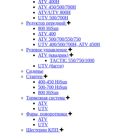
ATV 400H
ATV 450/500/700H
ATV/UTV 800H
UTV 500/700H
Редуктор передний
800 HiSun
ATV 400
ATV 500/700/550/750
UTV 400/500/700H, ATV 450H
Рулевое управление
ATV (квадрик)
TACTIC 550/750/1000
UTV (багги)
Сиденье
Стартер
400-450 HiSun
500-700 HiSun
800 HiSun
Тормозная система
ATV
UTV
Фары, поворотники
ATV
UTV
Шестерни КПП