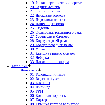
19. Рычаг переключения передач
20. Задний фонарь
21. Топливный Бак
22. Дисковые тормоза
23. Подставки для ног
24. Панель приборов
25. Сидение
26. Облицовка топливного бака
27. Уселители и бампера
28. Корпус задней рамы
29. Корпус передней рамы
30. Фары
31. Крышка заднего фонаря
32. Лебедка
33. Наклейки и стикеры
Tactic 750
Двигатель
01. Головка цилиндра
02. Впускной узел
03. Клапаны
04. Цилиндр
05. ГРМ
06. Коленвал поршень
07. Картер
08. Крышка картера вариатора