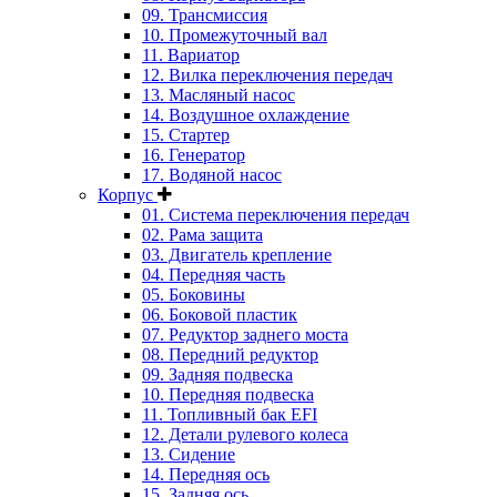
09. Трансмиссия
10. Промежуточный вал
11. Вариатор
12. Вилка переключения передач
13. Масляный насос
14. Воздушное охлаждение
15. Стартер
16. Генератор
17. Водяной насос
Корпус
01. Система переключения передач
02. Рама защита
03. Двигатель крепление
04. Передняя часть
05. Боковины
06. Боковой пластик
07. Редуктор заднего моста
08. Передний редуктор
09. Задняя подвеска
10. Передняя подвеска
11. Топливный бак EFI
12. Детали рулевого колеса
13. Сидение
14. Передняя ось
15. Задняя ось