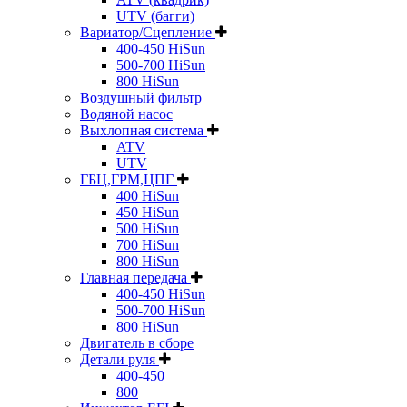
UTV (багги)
Вариатор/Сцепление
400-450 HiSun
500-700 HiSun
800 HiSun
Воздушный фильтр
Водяной насос
Выхлопная система
ATV
UTV
ГБЦ,ГРМ,ЦПГ
400 HiSun
450 HiSun
500 HiSun
700 HiSun
800 HiSun
Главная передача
400-450 HiSun
500-700 HiSun
800 HiSun
Двигатель в сборе
Детали руля
400-450
800