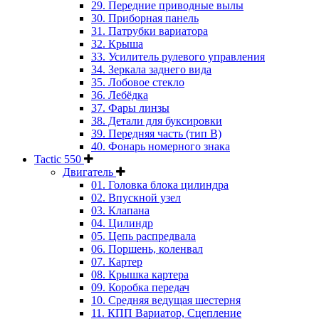
29. Передние приводные вылы
30. Приборная панель
31. Патрубки вариатора
32. Крыша
33. Усилитель рулевого управления
34. Зеркала заднего вида
35. Лобовое стекло
36. Лебёдка
37. Фары линзы
38. Детали для буксировки
39. Передняя часть (тип B)
40. Фонарь номерного знака
Tactic 550
Двигатель
01. Головка блока цилиндра
02. Впускной узел
03. Клапана
04. Цилиндр
05. Цепь распредвала
06. Поршень, коленвал
07. Картер
08. Крышка картера
09. Коробка передач
10. Средняя ведущая шестерня
11. КПП Вариатор, Сцепление