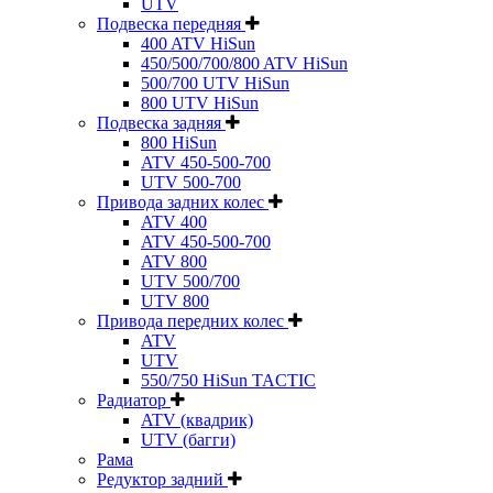
UTV
Подвеска передняя
400 ATV HiSun
450/500/700/800 ATV HiSun
500/700 UTV HiSun
800 UTV HiSun
Подвеска задняя
800 HiSun
ATV 450-500-700
UTV 500-700
Привода задних колес
ATV 400
ATV 450-500-700
ATV 800
UTV 500/700
UTV 800
Привода передних колес
ATV
UTV
550/750 HiSun TACTIC
Радиатор
ATV (квадрик)
UTV (багги)
Рама
Редуктор задний