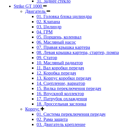
31. Заднее стекло
Strike GT 1000
Двигатель
01. Головка блока цилиндра
02. Клапана
03. Цилиндр
04. ГРМ
05. Поршень, коленвал
06. Масляный насос
07. Правая крышка картера
08. Левая крышка картера, стартер, помпа
09. Статор
10. Масляный радиатор
11. Вал коробки передач
12. Коробка передач
13. Корпус коробки передач
14. Сцепление, вариатор
15. Вилка переключения передач
16. Впускной коллектор
17. Патрубок охлаждения
18. Дроссельная заслонка
Корпус
01. Система переключения передач
02. Рама защита
03. Двигатель крепление