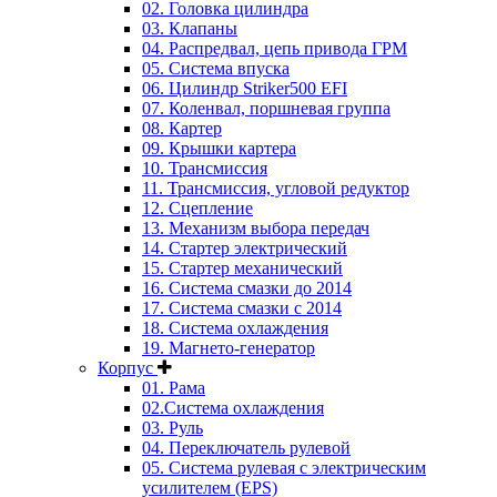
02. Головка цилиндра
03. Клапаны
04. Распредвал, цепь привода ГРМ
05. Система впуска
06. Цилиндр Striker500 EFI
07. Коленвал, поршневая группа
08. Картер
09. Крышки картера
10. Трансмиссия
11. Трансмиссия, угловой редуктор
12. Сцепление
13. Механизм выбора передач
14. Стартер электрический
15. Стартер механический
16. Система смазки до 2014
17. Система смазки c 2014
18. Система охлаждения
19. Магнето-генератор
Корпус
01. Рама
02.Система охлаждения
03. Руль
04. Переключатель рулевой
05. Система рулевая с электрическим
усилителем (EPS)