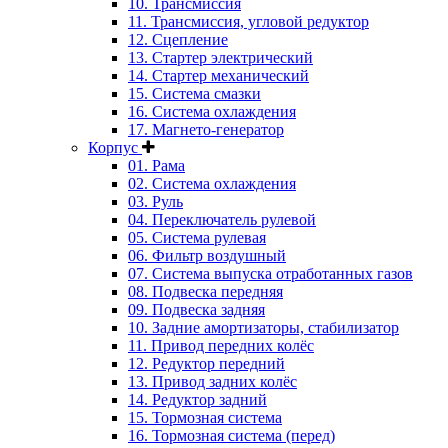
10. Трансмиссия
11. Трансмиссия, угловой редуктор
12. Сцепление
13. Стартер электрический
14. Стартер механический
15. Система смазки
16. Система охлаждения
17. Магнето-генератор
Корпус
01. Рама
02. Система охлаждения
03. Руль
04. Переключатель рулевой
05. Система рулевая
06. Фильтр воздушный
07. Система выпуска отработанных газов
08. Подвеска передняя
09. Подвеска задняя
10. Задние амортизаторы, стабилизатор
11. Привод передних колёс
12. Редуктор передний
13. Привод задних колёс
14. Редуктор задний
15. Тормозная система
16. Тормозная система (перед)