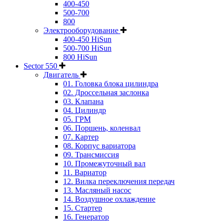
400-450
500-700
800
Электрооборудование
400-450 HiSun
500-700 HiSun
800 HiSun
Sector 550
Двигатель
01. Головка блока цилиндра
02. Дроссельная заслонка
03. Клапана
04. Цилиндр
05. ГРМ
06. Поршень, коленвал
07. Картер
08. Корпус вариатора
09. Трансмиссия
10. Промежуточный вал
11. Вариатор
12. Вилка переключения передач
13. Масляный насос
14. Воздушное охлаждение
15. Стартер
16. Генератор