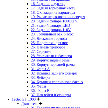
16. Задний редуктор
17. Задняя тормозная часть
18. Охлаждение вариатора
19. Рычаг переключения передач
20. Задний фонарь 1000ATV
21. Задний фонарь LED
22. Задний фонарь 110V
23. Топливный бак, насос
24. Дисковые тормоза
25. Подставки для ног
26. Панель приборов
27. Сидение
28. Усилители и бампера
29. Корпус задней рамы
30. Корпус передней рамы
31. Фары А
32. Крышка заднего фонаря
33. Лебедка
34. Крышки топливного бака А
35. Фары
36. Фары B
37. Наклейки и стикеры
Tactic GT 1000
Двигатель
01. Головка цилиндра в сборе