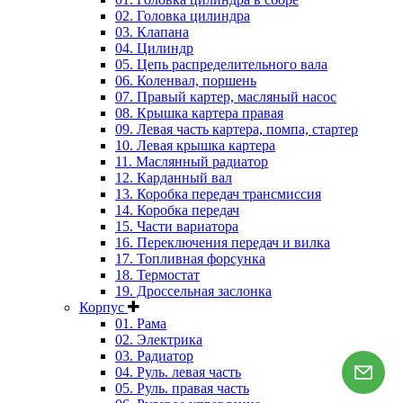
02. Головка цилиндра
03. Клапана
04. Цилиндр
05. Цепь распределительного вала
06. Коленвал, поршень
07. Правый картер, масляный насос
08. Крышка картера правая
09. Левая часть картера, помпа, стартер
10. Левая крышка картера
11. Маслянный радиатор
12. Карданный вал
13. Коробка передач трансмиссия
14. Коробка передач
15. Части вариатора
16. Переключения передач и вилка
17. Топливная форсунка
18. Термостат
19. Дроссельная заслонка
Корпус
01. Рама
02. Электрика
03. Радиатор
04. Руль. левая часть
05. Руль. правая часть