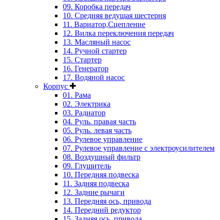
09. Коробка передач
10. Средняя ведущая шестерня
11. Вариатор,Сцепление
12. Вилка переключения передач
13. Масляный насос
14. Ручной стартер
15. Стартер
16. Генератор
17. Водяной насос
Корпус
01. Рама
02. Электрика
03. Радиатор
04. Руль. правая часть
05. Руль. левая часть
06. Рулевое управление
07. Рулевое управление с электроусилителем
08. Воздушный фильтр
09. Глушитель
10. Передняя подвеска
11. Задняя подвеска
12. Задние рычаги
13. Передняя ось, привода
14. Передний редуктор
15. Задняя ось, привода