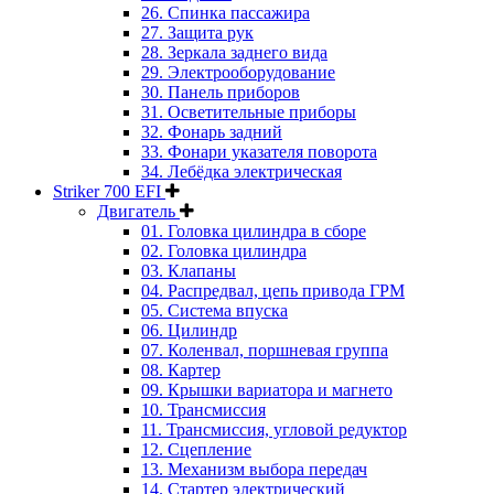
26. Спинка пассажира
27. Защита рук
28. Зеркала заднего вида
29. Электрооборудование
30. Панель приборов
31. Oсветительные приборы
32. Фонарь задний
33. Фонари указателя поворота
34. Лебёдка электрическая
Striker 700 EFI
Двигатель
01. Головка цилиндра в сборе
02. Головка цилиндра
03. Клапаны
04. Распредвал, цепь привода ГРМ
05. Система впуска
06. Цилиндр
07. Коленвал, поршневая группа
08. Картер
09. Крышки вариатора и магнето
10. Трансмиссия
11. Трансмиссия, угловой редуктор
12. Сцепление
13. Механизм выбора передач
14. Стартер электрический