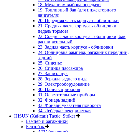
18. Механизм выбора передачи
19. Топливный бак (для инжекторного
двигателя)
20. Передняя часть корпуса - облицовки
21. Средняя часть корпуса - облицовки,
педаль тормоза
22. Средняя часть корпуса - облицовки, бак
расширительный
23. Задняя часть корпуса - облицовки
24. Облицовка бампера, багажник передний,
задний
25. Сиденье
26. Спинка пассажира
27. Защита рук
28. Зеркала заднего вида
29. Электрооборудование
30. Панель приборов
31. Oсветительные приборы
32. Фонарь задний
33. Фонари указателя поворота
34. Лебёдка электрическая
HISUN (Хайсан) Tactic, Striker
Бампер и багажники
Бензобак
ATV (квадрик)