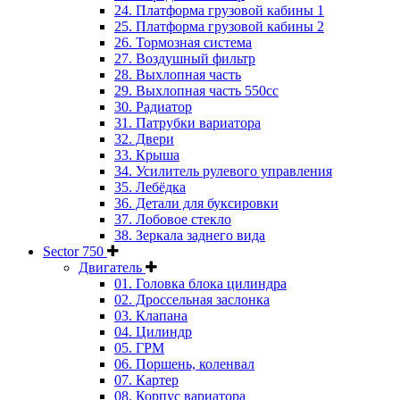
24. Платформа грузовой кабины 1
25. Платформа грузовой кабины 2
26. Тормозная система
27. Воздушный фильтр
28. Выхлопная часть
29. Выхлопная часть 550cc
30. Радиатор
31. Патрубки вариатора
32. Двери
33. Крыша
34. Усилитель рулевого управления
35. Лебёдка
36. Детали для буксировки
37. Лобовое стекло
38. Зеркала заднего вида
Sector 750
Двигатель
01. Головка блока цилиндра
02. Дроссельная заслонка
03. Клапана
04. Цилиндр
05. ГРМ
06. Поршень, коленвал
07. Картер
08. Корпус вариатора