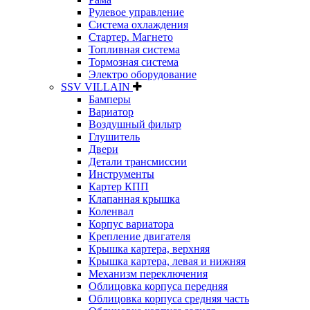
Рулевое управление
Система охлаждения
Стартер. Магнето
Топливная система
Тормозная система
Электро оборудование
SSV VILLAIN
Бамперы
Вариатор
Воздушный фильтр
Глушитель
Двери
Детали трансмиссии
Инструменты
Картер КПП
Клапанная крышка
Коленвал
Корпус вариатора
Крепление двигателя
Крышка картера, верхняя
Крышка картера, левая и нижняя
Механизм переключения
Облицовка корпуса передняя
Облицовка корпуса средняя часть