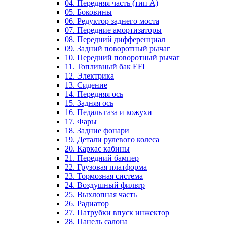
04. Передняя часть (тип А)
05. Боковины
06. Редуктор заднего моста
07. Передние амортизаторы
08. Передний дифференциал
09. Задний поворотный рычаг
10. Передний поворотный рычаг
11. Топливный бак EFI
12. Электрика
13. Сидение
14. Передняя ось
15. Задняя ось
16. Педаль газа и кожухи
17. Фары
18. Задние фонари
19. Детали рулевого колеса
20. Каркас кабины
21. Передний бампер
22. Грузовая платформа
23. Тормозная система
24. Воздушный фильтр
25. Выхлопная часть
26. Радиатор
27. Патрубки впуск инжектор
28. Панель салона