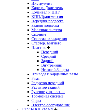
Инструмент
Картер. Двигатель
Коленвал и ЦПГ
КПП.Трансмиссия
Передняя подвеска
Задняя подвеска
Масляная система
Сидение
Система охлаждения
Стартер. Магнето
Пластик
Передний
Средний
Задний
Внутренний
Нижний.Защита
Привода и карданные валы
Рама
Редуктор передний
Редуктор задний
Рулевое управление
Тормозная система
Фары
Электро оборудование
UTV FUGLEMAN