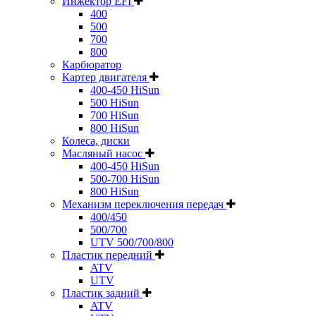
Инжектор EFI
400
500
700
800
Карбюратор
Картер двигателя
400-450 HiSun
500 HiSun
700 HiSun
800 HiSun
Колeса, диски
Масляный насос
400-450 HiSun
500-700 HiSun
800 HiSun
Механизм переключения передач
400/450
500/700
UTV 500/700/800
Пластик передний
ATV
UTV
Пластик задний
ATV