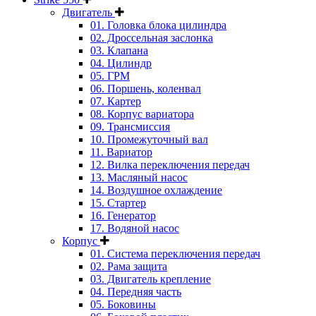
Двигатель
01. Головка блока цилиндра
02. Дроссельная заслонка
03. Клапана
04. Цилиндр
05. ГРМ
06. Поршень, коленвал
07. Картер
08. Корпус вариатора
09. Трансмиссия
10. Промежуточный вал
11. Вариатор
12. Вилка переключения передач
13. Масляный насос
14. Воздушное охлаждение
15. Стартер
16. Генератор
17. Водяной насос
Корпус
01. Система переключения передач
02. Рама защита
03. Двигатель крепление
04. Передняя часть
05. Боковины