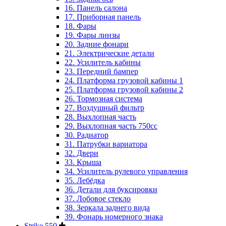
16. Панель салона
17. Приборная панель
18. Фары
19. Фары линзы
20. Задние фонари
21. Электрические детали
22. Усилитель кабины
23. Передний бампер
24. Платформа грузовой кабины 1
25. Платформа грузовой кабины 2
26. Тормозная система
27. Воздушный фильтр
28. Выхлопная часть
29. Выхлопная часть 750cc
30. Радиатор
31. Патрубки вариатора
32. Двери
33. Крыша
34. Усилитель рулевого управления
35. Лебёдка
36. Детали для буксировки
37. Лобовое стекло
38. Зеркала заднего вида
39. Фонарь номерного знака
Strike 550