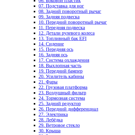
06. Боковой пластик
07. Подставка для ног
08. Задний поворотный рычаг
09. Задняя подвеска
10. Передний поворотный рычаг
11. Передняя подвеска
12. Детали рулевого колеса
13. Топливный бак EFI
14. Сидение
15. Передняя ось
16. Задняя ось
17. Система охлаждения
18. Выхлопная часть
19. Передний бампер
20. Усилитель кабины
21. Фары
22. Грузовая платформа
23. Воздушный фильтр
24. Тормозная система
25. Задний редуктор
26. Передний дифференциал
27. Электрика
28. Лебёдка
29. Ветровое стекло
30. Крыша