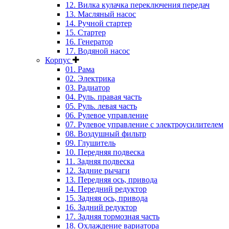
12. Вилка кулачка переключения передач
13. Масляный насос
14. Ручной стартер
15. Стартер
16. Генератор
17. Водяной насос
Корпус
01. Рама
02. Электрика
03. Радиатор
04. Руль. правая часть
05. Руль. левая часть
06. Рулевое управление
07. Рулевое управление с электроусилителем
08. Воздушный фильтр
09. Глушитель
10. Передняя подвеска
11. Задняя подвеска
12. Задние рычаги
13. Передняя ось, привода
14. Передний редуктор
15. Задняя ось, привода
16. Задний редуктор
17. Задняя тормозная часть
18. Охлаждение вариатора