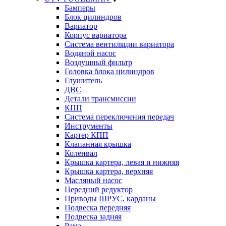
Бамперы
Блок цилиндров
Вариатор
Корпус вариатора
Система вентиляции вариатора
Водяной насос
Воздушный фильтр
Головка блока цилиндров
Глушитель
ДВС
Детали трансмиссии
КПП
Система переключения передач
Инструменты
Картер КПП
Клапанная крышка
Коленвал
Крышка картера, левая и нижняя
Крышка картера, верхняя
Масляный насос
Передний редуктор
Приводы ШРУС, карданы
Подвеска передняя
Подвеска задняя
Рама