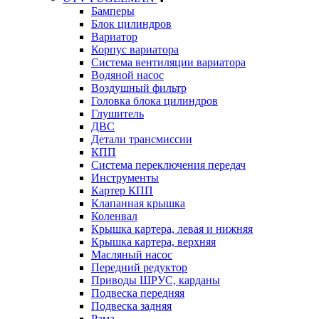
Бамперы
Блок цилиндров
Вариатор
Корпус вариатора
Система вентиляции вариатора
Водяной насос
Воздушный фильтр
Головка блока цилиндров
Глушитель
ДВС
Детали трансмиссии
КПП
Система переключения передач
Инструменты
Картер КПП
Клапанная крышка
Коленвал
Крышка картера, левая и нижняя
Крышка картера, верхняя
Масляный насос
Передний редуктор
Приводы ШРУС, карданы
Подвеска передняя
Подвеска задняя
Рама