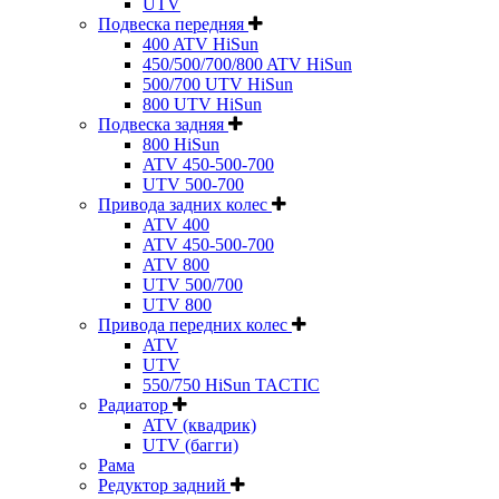
UTV
Подвеска передняя
400 ATV HiSun
450/500/700/800 ATV HiSun
500/700 UTV HiSun
800 UTV HiSun
Подвеска задняя
800 HiSun
ATV 450-500-700
UTV 500-700
Привода задних колес
ATV 400
ATV 450-500-700
ATV 800
UTV 500/700
UTV 800
Привода передних колес
ATV
UTV
550/750 HiSun TACTIC
Радиатор
ATV (квадрик)
UTV (багги)
Рама
Редуктор задний