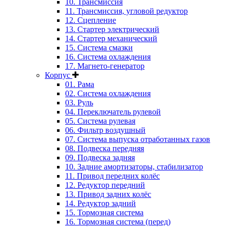
10. Трансмиссия
11. Трансмиссия, угловой редуктор
12. Сцепление
13. Стартер электрический
14. Стартер механический
15. Система смазки
16. Система охлаждения
17. Магнето-генератор
Корпус
01. Рама
02. Система охлаждения
03. Руль
04. Переключатель рулевой
05. Система рулевая
06. Фильтр воздушный
07. Система выпуска отработанных газов
08. Подвеска передняя
09. Подвеска задняя
10. Задние амортизаторы, стабилизатор
11. Привод передних колёс
12. Редуктор передний
13. Привод задних колёс
14. Редуктор задний
15. Тормозная система
16. Тормозная система (перед)