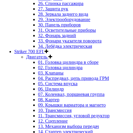
26. Спинка пассажира
27. Защита рук
28. Зеркала заднего вида
29. Электрооборудование
30. Панель приборов
31. Oсветительные приборы
32. Фонарь задний
33. Фонари указателя поворота
34. Лебёдка электрическая
Striker 700 EFI
Двигатель
01. Головка цилиндра в сборе
02. Головка цилиндра
03. Клапаны
04. Распредвал, цепь привода ГРМ
05. Система впуска
06. Цилиндр
07. Коленвал, поршневая группа
08. Картер
09. Крышки вариатора и магнето
10. Трансмиссия
11. Трансмиссия, угловой редуктор
12. Сцепление
13. Механизм выбора передач
14. Стартер электрический