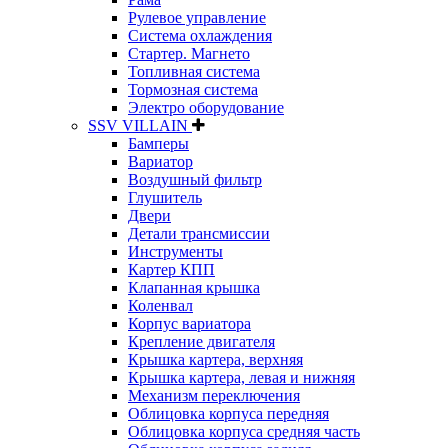
Рулевое управление
Система охлаждения
Стартер. Магнето
Топливная система
Тормозная система
Электро оборудование
SSV VILLAIN
Бамперы
Вариатор
Воздушный фильтр
Глушитель
Двери
Детали трансмиссии
Инструменты
Картер КПП
Клапанная крышка
Коленвал
Корпус вариатора
Крепление двигателя
Крышка картера, верхняя
Крышка картера, левая и нижняя
Механизм переключения
Облицовка корпуса передняя
Облицовка корпуса средняя часть