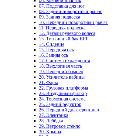
06. Боковой пластик
07. Подставка для ног
08. Задний поворотный рычаг
09. Задняя подвеска
10. Передний поворотный рычаг
11. Передняя подвеска
12. Детали рулевого колеса
13. Топливный бак EFI
14. Сидение
15. Передняя ось
16. Задняя ось
17. Система охлаждения
18. Выхлопная часть
19. Передний бампер
20. Усилитель кабины
21. Фары
22. Грузовая платформа
23. Воздушный фильтр
24. Тормозная система
25. Задний редуктор
26. Передний дифференциал
27. Электрика
28. Лебёдка
29. Ветровое стекло
30. Крыша