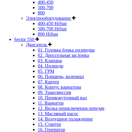
400-450
500-700
800
Электрооборудование
400-450 HiSun
500-700 HiSun
800 HiSun
Sector 550
Двигатель
01. Головка блока цилиндра
02. Дроссельная заслонка
03. Клапана
04. Цилиндр
05. ГРМ
06. Поршень, коленвал
07. Картер
08. Корпус вариатора
09. Трансмиссия
10. Промежуточный вал
11. Вариатор
12. Вилка переключения передач
13. Масляный насос
14. Воздушное охлаждение
15. Стартер
16. Генератор