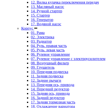
12. Вилка кулачка переключения передач
13. Масляный насос
14. Ручной стартер
15. Стартер
16. Генератор
17. Водяной насос
Корпус
01. Рама
02. Электрика
03. Радиатор
04. Руль. правая часть
05. Руль. левая часть
06. Рулевое управление
07. Рулевое управление с электроусилителем
08. Воздушный фильтр
09. Глушитель
10. Передняя подвеска
11. Задняя подвеска
12. Задние рычаги
13. Передняя ось, привода
14. Передний редуктор
15. Задняя ось, привода
16. Задний редуктор
17. Задняя тормозная часть
18. Охлаждение вариатора