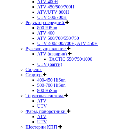
ATV 400H
ATV 450/500/700H
ATV/UTV 800H
UTV 500/700H
Редуктор передний
800 HiSun
ATV 400
ATV 500/700/550/750
UTV 400/500/700H, ATV 450H
Рулевое управление
ATV (квадрик)
TACTIC 550/750/1000
UTV (багги)
Сиденье
Стартер
400-450 HiSun
500-700 HiSun
800 HiSun
Тормозная система
ATV
UTV
Фары, поворотники
ATV
UTV
Шестерни КПП