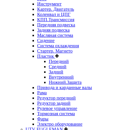
Инструмент
Картер. Двигатель
Коленвал и ЦПГ
КПП.Трансмиссия
Передняя подвеска
Задняя подвеска
Масляная система
Сидение
Система охлаждения
Стартер. Магнето
Пластик
Передний
Средний
Задний
Внутренний
Нижний.Защита
Привода и карданные валы
Рама
Редуктор передний
Редуктор задний
Рулевое управление
Тормозная система
Фары
Электро оборудование
UTV FUGLEMAN