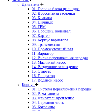
Двигатель
01. Головка блока цилиндра
02. Дроссельная заслонка
03. Клапана
04. Цилиндр
05. ГРМ
06. Поршень, коленвал
07. Картер
08. Корпус вариатора
09. Трансмиссия
10. Промежуточный вал
11. Вариатор
12. Вилка переключения передач
13. Масляный насос
14. Воздушное охлаждение
15. Стартер
16. Генератор
17. Водяной насос
Корпус
01. Система переключения передач
02. Рама защита
03. Двигатель крепление
04. Передняя часть
05. Боковины