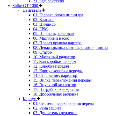
31. Заднее стекло
Strike GT 1000
Двигатель
01. Головка блока цилиндра
02. Клапана
03. Цилиндр
04. ГРМ
05. Поршень, коленвал
06. Масляный насос
07. Правая крышка картера
08. Левая крышка картера, стартер, помпа
09. Статор
10. Масляный радиатор
11. Вал коробки передач
12. Коробка передач
13. Корпус коробки передач
14. Сцепление, вариатор
15. Вилка переключения передач
16. Впускной коллектор
17. Патрубок охлаждения
18. Дроссельная заслонка
Корпус
01. Система переключения передач
02. Рама защита
03. Двигатель крепление