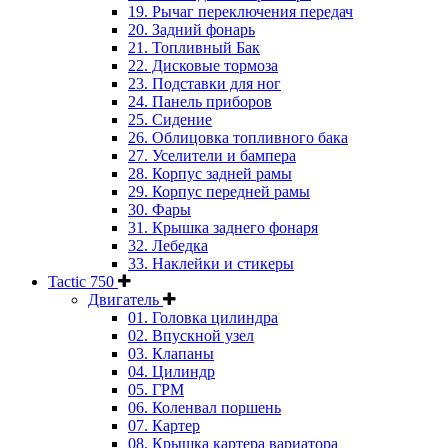
19. Рычаг переключения передач
20. Задний фонарь
21. Топливный Бак
22. Дисковые тормоза
23. Подставки для ног
24. Панель приборов
25. Сидение
26. Облицовка топливного бака
27. Уселители и бампера
28. Корпус задней рамы
29. Корпус передней рамы
30. Фары
31. Крышка заднего фонаря
32. Лебедка
33. Наклейки и стикеры
Tactic 750
Двигатель
01. Головка цилиндра
02. Впускной узел
03. Клапаны
04. Цилиндр
05. ГРМ
06. Коленвал поршень
07. Картер
08. Крышка картера вариатора