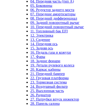
04. Передняя часть (тип А)
05. Боковины
06. Редуктор заднего моста
07. Передние амортизаторы
08. Передний дифференциал
09. Задний поворотный рычаг
10. Передний поворотный рычаг
11. Топливный бак EFI
12. Электрика
13. Сидение
14. Передняя ось
15. Задняя ось
16. Педаль газа и кожухи
17. Фары
18. Задние фонари
19. Детали рулевого колеса
20. Каркас кабины
21. Передний бампер
22. Грузовая платформа
23. Тормозная система
24. Воздушный фильтр
25. Выхлопная часть
26. Радиатор
27. Патрубки впуск инжектор
28. Панель салона