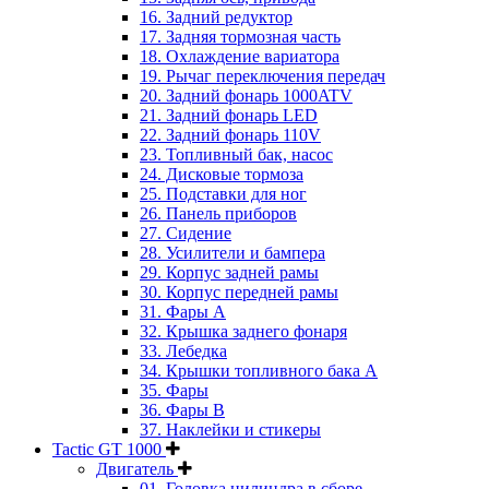
16. Задний редуктор
17. Задняя тормозная часть
18. Охлаждение вариатора
19. Рычаг переключения передач
20. Задний фонарь 1000ATV
21. Задний фонарь LED
22. Задний фонарь 110V
23. Топливный бак, насос
24. Дисковые тормоза
25. Подставки для ног
26. Панель приборов
27. Сидение
28. Усилители и бампера
29. Корпус задней рамы
30. Корпус передней рамы
31. Фары А
32. Крышка заднего фонаря
33. Лебедка
34. Крышки топливного бака А
35. Фары
36. Фары B
37. Наклейки и стикеры
Tactic GT 1000
Двигатель
01. Головка цилиндра в сборе