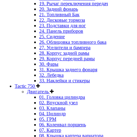
19. Рычаг переключения передач
20. Задний фонарь
21. Топливный Бак
22. Дисковые тормоза
23. Подставки для ног
24. Панель приборов
25. Сидение
26. Облицовка топливного бака
27. Уселители и бампера
28. Корпус задней рамы
29. Корпус передней рамы
30. Фары
31. Крышка заднего фонаря
32. Лебедка
33. Наклейки и стикеры
Tactic 750
Двигатель
01. Головка цилиндра
02. Впускной узел
03. Клапаны
04. Цилиндр
05. ГРМ
06. Коленвал поршень
07. Картер
08. Крышка картера вариатора