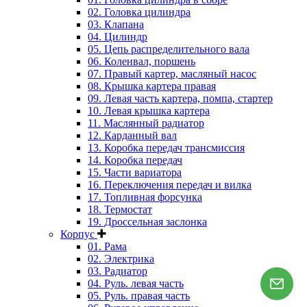
02. Головка цилиндра
03. Клапана
04. Цилиндр
05. Цепь распределительного вала
06. Коленвал, поршень
07. Правый картер, масляный насос
08. Крышка картера правая
09. Левая часть картера, помпа, стартер
10. Левая крышка картера
11. Маслянный радиатор
12. Карданный вал
13. Коробка передач трансмиссия
14. Коробка передач
15. Части вариатора
16. Переключения передач и вилка
17. Топливная форсунка
18. Термостат
19. Дроссельная заслонка
Корпус
01. Рама
02. Электрика
03. Радиатор
04. Руль. левая часть
05. Руль. правая часть