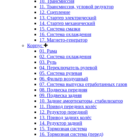
10. Трансмиссия
11. Трансмиссия, угловой редуктор
12. Сцепление
13. Стартер электрический
14. Стартер механический
15. Система смазки
16. Система охлаждения
17. Магнето-генератор
Корпус
01. Рама
02. Система охлаждения
03. Руль
04. Переключатель рулевой
05. Система рулевая
06. Фильтр воздушный
07. Система выпуска отработанных газов
08. Подвеска передняя
09. Подвеска задняя
10. Задние амортизаторы, стабилизатор
11. Привод передних колёс
12. Редуктор передний
13. Привод задних колёс
14. Редуктор задний
15. Тормозная система
16. Тормозная система (перед)