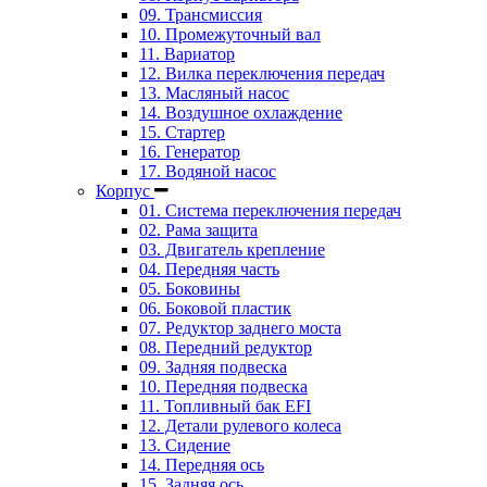
09. Трансмиссия
10. Промежуточный вал
11. Вариатор
12. Вилка переключения передач
13. Масляный насос
14. Воздушное охлаждение
15. Стартер
16. Генератор
17. Водяной насос
Корпус
01. Система переключения передач
02. Рама защита
03. Двигатель крепление
04. Передняя часть
05. Боковины
06. Боковой пластик
07. Редуктор заднего моста
08. Передний редуктор
09. Задняя подвеска
10. Передняя подвеска
11. Топливный бак EFI
12. Детали рулевого колеса
13. Сидение
14. Передняя ось
15. Задняя ось