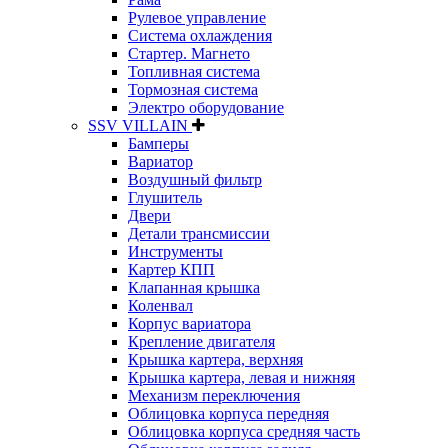
Рулевое управление
Система охлаждения
Стартер. Магнето
Топливная система
Тормозная система
Электро оборудование
SSV VILLAIN
Бамперы
Вариатор
Воздушный фильтр
Глушитель
Двери
Детали трансмиссии
Инструменты
Картер КПП
Клапанная крышка
Коленвал
Корпус вариатора
Крепление двигателя
Крышка картера, верхняя
Крышка картера, левая и нижняя
Механизм переключения
Облицовка корпуса передняя
Облицовка корпуса средняя часть