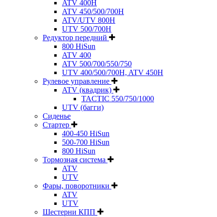
ATV 400H
ATV 450/500/700H
ATV/UTV 800H
UTV 500/700H
Редуктор передний
800 HiSun
ATV 400
ATV 500/700/550/750
UTV 400/500/700H, ATV 450H
Рулевое управление
ATV (квадрик)
TACTIC 550/750/1000
UTV (багги)
Сиденье
Стартер
400-450 HiSun
500-700 HiSun
800 HiSun
Тормозная система
ATV
UTV
Фары, поворотники
ATV
UTV
Шестерни КПП