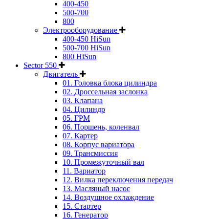
400-450
500-700
800
Электрооборудование
400-450 HiSun
500-700 HiSun
800 HiSun
Sector 550
Двигатель
01. Головка блока цилиндра
02. Дроссельная заслонка
03. Клапана
04. Цилиндр
05. ГРМ
06. Поршень, коленвал
07. Картер
08. Корпус вариатора
09. Трансмиссия
10. Промежуточный вал
11. Вариатор
12. Вилка переключения передач
13. Масляный насос
14. Воздушное охлаждение
15. Стартер
16. Генератор