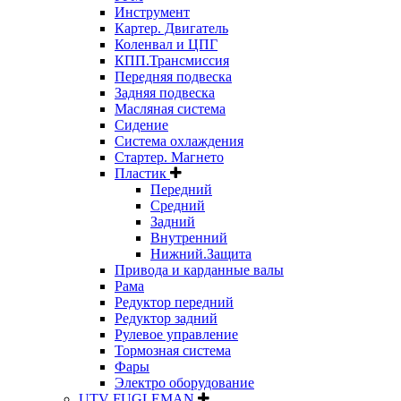
Инструмент
Картер. Двигатель
Коленвал и ЦПГ
КПП.Трансмиссия
Передняя подвеска
Задняя подвеска
Масляная система
Сидение
Система охлаждения
Стартер. Магнето
Пластик
Передний
Средний
Задний
Внутренний
Нижний.Защита
Привода и карданные валы
Рама
Редуктор передний
Редуктор задний
Рулевое управление
Тормозная система
Фары
Электро оборудование
UTV FUGLEMAN