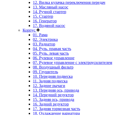
12. Вилка кулачка переключения передач
13. Масляный насос
14. Ручной стартер
15. Стартер
16. Генератор
17. Водяной насос
Корпус
01. Рама
02. Электрика
03. Радиатор
04. Руль. правая часть
05. Руль. левая часть
06. Рулевое управление
07. Рулевое управление с электроусилителем
08. Воздушный фильтр
09. Глушитель
10. Передняя подвеска
11. Задняя подвеска
12. Задние рычаги
13. Передняя ось, привода
14. Передний редуктор
15. Задняя ось, привода
16. Задний редуктор
17. Задняя тормозная часть
18. Охлаждение вариатора