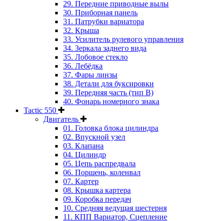
29. Передние приводные вылы
30. Приборная панель
31. Патрубки вариатора
32. Крыша
33. Усилитель рулевого управления
34. Зеркала заднего вида
35. Лобовое стекло
36. Лебёдка
37. Фары линзы
38. Детали для буксировки
39. Передняя часть (тип B)
40. Фонарь номерного знака
Tactic 550
Двигатель
01. Головка блока цилиндра
02. Впускной узел
03. Клапана
04. Цилиндр
05. Цепь распредвала
06. Поршень, коленвал
07. Картер
08. Крышка картера
09. Коробка передач
10. Средняя ведущая шестерня
11. КПП Вариатор, Сцепление