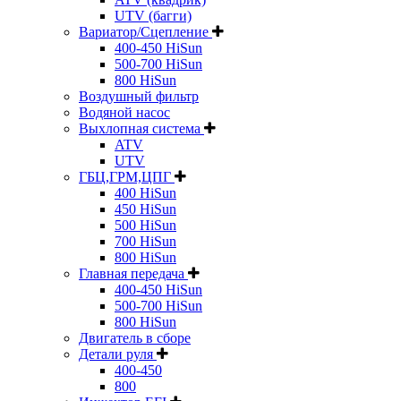
UTV (багги)
Вариатор/Сцепление
400-450 HiSun
500-700 HiSun
800 HiSun
Воздушный фильтр
Водяной насос
Выхлопная система
ATV
UTV
ГБЦ,ГРМ,ЦПГ
400 HiSun
450 HiSun
500 HiSun
700 HiSun
800 HiSun
Главная передача
400-450 HiSun
500-700 HiSun
800 HiSun
Двигатель в сборе
Детали руля
400-450
800