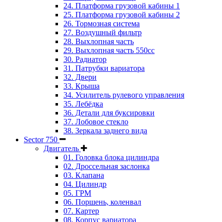
24. Платформа грузовой кабины 1
25. Платформа грузовой кабины 2
26. Тормозная система
27. Воздушный фильтр
28. Выхлопная часть
29. Выхлопная часть 550cc
30. Радиатор
31. Патрубки вариатора
32. Двери
33. Крыша
34. Усилитель рулевого управления
35. Лебёдка
36. Детали для буксировки
37. Лобовое стекло
38. Зеркала заднего вида
Sector 750
Двигатель
01. Головка блока цилиндра
02. Дроссельная заслонка
03. Клапана
04. Цилиндр
05. ГРМ
06. Поршень, коленвал
07. Картер
08. Корпус вариатора