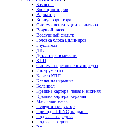
Бамперы
Блок цилиндров
Вариатор
Корпус вариатора
Система вентиляции вариатора
Водяной насос
Воздушный фильтр
Головка блока цилиндров
Глушитель
ДВС
Детали трансмиссии
КПП
Система переключения передач
Инструменты
Картер КПП
Клапанная крышка
Коленвал
Крышка картера, левая и нижняя
Крышка картера, верхняя
Масляный насос
Передний редуктор
Приводы ШРУС, карданы
Подвеска передняя
Подвеска задняя
Рама