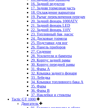
16. Задний редуктор
17. Задняя тормозная часть
18. Охлаждение вариатора
19. Рычаг переключения передач
20. Задний фонарь 1000ATV
21. Задний фонарь LED
22. Задний фонарь 110V
23. Топливный бак, насос
24. Дисковые тормоза
25. Подставки для ног
26. Панель приборов
27. Сидение
28. Усилители и бампера
29. Корпус задней рамы
30. Корпус передней рамы
31. Фары А
32. Крышка заднего фонаря
33. Лебедка
34. Крышки топливного бака А
35. Фары
36. Фары B
37. Наклейки и стикеры
Tactic GT 1000
Двигатель
01. Головка цилиндра в сборе