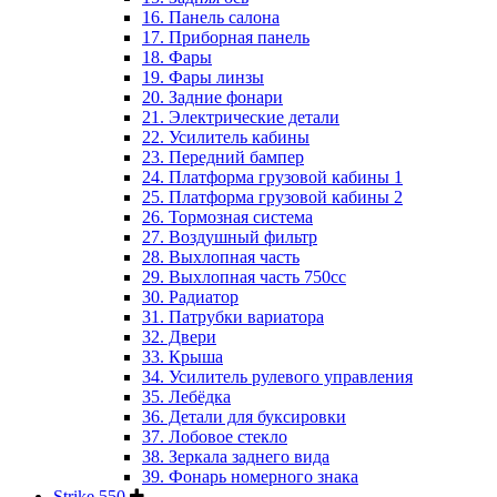
16. Панель салона
17. Приборная панель
18. Фары
19. Фары линзы
20. Задние фонари
21. Электрические детали
22. Усилитель кабины
23. Передний бампер
24. Платформа грузовой кабины 1
25. Платформа грузовой кабины 2
26. Тормозная система
27. Воздушный фильтр
28. Выхлопная часть
29. Выхлопная часть 750cc
30. Радиатор
31. Патрубки вариатора
32. Двери
33. Крыша
34. Усилитель рулевого управления
35. Лебёдка
36. Детали для буксировки
37. Лобовое стекло
38. Зеркала заднего вида
39. Фонарь номерного знака
Strike 550