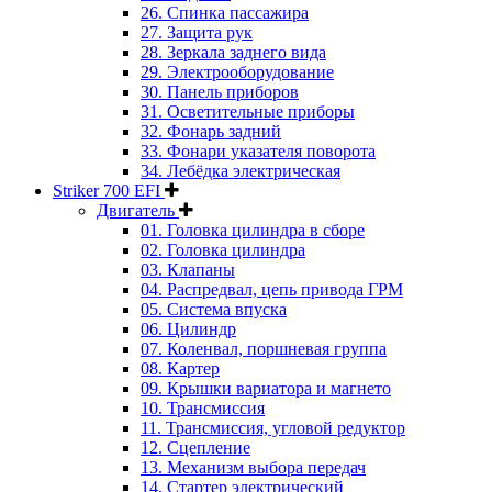
26. Спинка пассажира
27. Защита рук
28. Зеркала заднего вида
29. Электрооборудование
30. Панель приборов
31. Oсветительные приборы
32. Фонарь задний
33. Фонари указателя поворота
34. Лебёдка электрическая
Striker 700 EFI
Двигатель
01. Головка цилиндра в сборе
02. Головка цилиндра
03. Клапаны
04. Распредвал, цепь привода ГРМ
05. Система впуска
06. Цилиндр
07. Коленвал, поршневая группа
08. Картер
09. Крышки вариатора и магнето
10. Трансмиссия
11. Трансмиссия, угловой редуктор
12. Сцепление
13. Механизм выбора передач
14. Стартер электрический