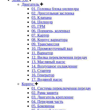
Двигатель
01. Головка блока цилиндра
02. Дроссельная заслонка
03. Клапана
04. Цилиндр
05. ГРМ
06. Поршень, коленвал
07. Картер
08. Корпус вариатора
09. Трансмиссия
10. Промежуточный вал
11. Вариатор
12. Вилка переключения передач
13. Масляный насос
14. Воздушное охлаждение
15. Стартер
16. Генератор
17. Водяной насос
Корпус
01. Система переключения передач
02. Рама защита
03. Двигатель крепление
04. Передняя часть
05. Боковины