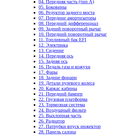
04. Передняя часть (тип А)
05. Боковины
06. Редуктор заднего моста
07. Передние амортизаторы
08. Передний дифференциал
09. Задний поворотный рычаг
10. Передний поворотный рычаг
11. Топливный бак EFI
12. Электрика
13. Сидение
14. Передняя ось
15. Задняя ось
16. Педаль газа и кожухи
17. Фары
18. Задние фонари
19. Детали рулевого колеса
20. Каркас кабины
21. Передний бампер
22. Грузовая платформа
23. Тормозная система
24. Воздушный фильтр
25. Выхлопная часть
26. Радиатор
27. Патрубки впуск инжектор
28. Панель салона