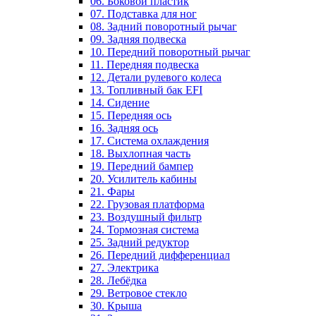
06. Боковой пластик
07. Подставка для ног
08. Задний поворотный рычаг
09. Задняя подвеска
10. Передний поворотный рычаг
11. Передняя подвеска
12. Детали рулевого колеса
13. Топливный бак EFI
14. Сидение
15. Передняя ось
16. Задняя ось
17. Система охлаждения
18. Выхлопная часть
19. Передний бампер
20. Усилитель кабины
21. Фары
22. Грузовая платформа
23. Воздушный фильтр
24. Тормозная система
25. Задний редуктор
26. Передний дифференциал
27. Электрика
28. Лебёдка
29. Ветровое стекло
30. Крыша