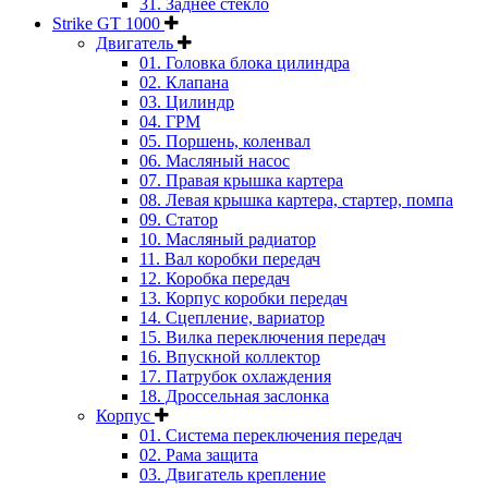
31. Заднее стекло
Strike GT 1000
Двигатель
01. Головка блока цилиндра
02. Клапана
03. Цилиндр
04. ГРМ
05. Поршень, коленвал
06. Масляный насос
07. Правая крышка картера
08. Левая крышка картера, стартер, помпа
09. Статор
10. Масляный радиатор
11. Вал коробки передач
12. Коробка передач
13. Корпус коробки передач
14. Сцепление, вариатор
15. Вилка переключения передач
16. Впускной коллектор
17. Патрубок охлаждения
18. Дроссельная заслонка
Корпус
01. Система переключения передач
02. Рама защита
03. Двигатель крепление