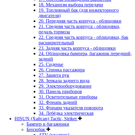
18. Механизм выбора передачи
19. Топливный бак (для инжекторного
двигателя)
20. Передняя часть корпуса - облицовки
21. Средняя часть корпуса - облицовки,
педаль тормоза
22. Средняя часть корпуса - облицовки, бак
расширительный
23. Задняя часть корпуса - облицовки
24. Облицовка бампера, багажник передний,
задний
25. Сиденье
26. Спинка пассажира
27. Защита рук
28. Зеркала заднего вида
29. Электрооборудование
30. Панель приборов
31. Oсветительные приборы
32. Фонарь задний
33. Фонари указателя поворота
34. Лебёдка электрическая
HISUN (Хайсан) Tactic, Striker
Бампер и багажники
Бензобак
ATV (квадрик)