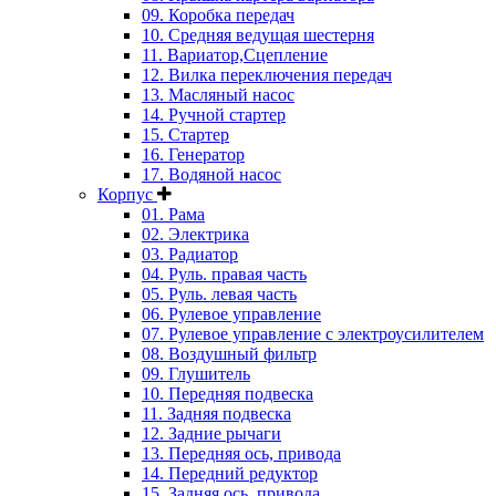
09. Коробка передач
10. Средняя ведущая шестерня
11. Вариатор,Сцепление
12. Вилка переключения передач
13. Масляный насос
14. Ручной стартер
15. Стартер
16. Генератор
17. Водяной насос
Корпус
01. Рама
02. Электрика
03. Радиатор
04. Руль. правая часть
05. Руль. левая часть
06. Рулевое управление
07. Рулевое управление с электроусилителем
08. Воздушный фильтр
09. Глушитель
10. Передняя подвеска
11. Задняя подвеска
12. Задние рычаги
13. Передняя ось, привода
14. Передний редуктор
15. Задняя ось, привода