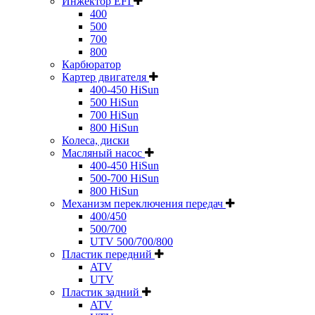
Инжектор EFI
400
500
700
800
Карбюратор
Картер двигателя
400-450 HiSun
500 HiSun
700 HiSun
800 HiSun
Колeса, диски
Масляный насос
400-450 HiSun
500-700 HiSun
800 HiSun
Механизм переключения передач
400/450
500/700
UTV 500/700/800
Пластик передний
ATV
UTV
Пластик задний
ATV