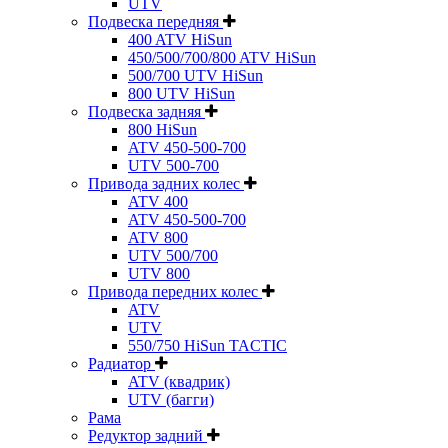
UTV
Подвеска передняя
400 ATV HiSun
450/500/700/800 ATV HiSun
500/700 UTV HiSun
800 UTV HiSun
Подвеска задняя
800 HiSun
ATV 450-500-700
UTV 500-700
Привода задних колес
ATV 400
ATV 450-500-700
ATV 800
UTV 500/700
UTV 800
Привода передних колес
ATV
UTV
550/750 HiSun TACTIC
Радиатор
ATV (квадрик)
UTV (багги)
Рама
Редуктор задний