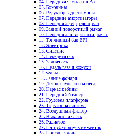
04. Передняя часть (тип А)
05. Боковины
06. Редуктор заднего моста
07. Передние амортизаторы
08. Передний дифференциал
09. Задний поворотный рычаг
10. Передний поворотный рычаг
11. Топливный бак EFI
12. Электрика
13. Сидение
14. Передняя ось
15. Задняя ось
16. Педаль газа и кожухи
17. Фары
18. Задние фонари
19. Детали рулевого колеса
20. Каркас кабины
21. Передний бампер
22. Грузовая платформа
23. Тормозная система
24. Воздушный фильтр
25. Выхлопная часть
26. Радиатор
27. Патрубки впуск инжектор
28. Панель салона