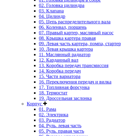
02. Головка цилиндра
03. Клапана
04. Цилиндр
05. Цепь распределительного вала
06. Коленвал, поршень
07. Правый картер, масляный насос
08. Крышка картера правая
09. Левая часть картера, помпа, стартер
10. Левая крышка картера
11. Маслянный радиатор
12. Карданный вал
13. Коробка передач трансмиссия
14. Коробка передач
15. Части вариатора
16. Переключения передач и вилка
17. Топливная форсунка
18. Термостат
19. Дроссельная заслонка
Корпус
01. Рама
02. Электрика
03. Радиатор
04. Руль. левая часть
05. Руль. правая часть