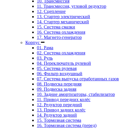
10. Трансмиссия
11. Трансмиссия, угловой редуктор
12. Сцепление
13. Стартер электрический
14. Стартер механический
15. Система смазки
16. Система охлаждения
17. Магнето-генератор
Корпус
01. Рама
02. Система охлаждения
03. Руль
04. Переключатель рулевой
05. Система рулевая
06. Фильтр воздушный
07. Система выпуска отработанных газов
08. Подвеска передняя
09. Подвеска задняя
10. Задние амортизаторы, стабилизатор
11. Привод передних колёс
12. Редуктор передний
13. Привод задних колёс
14. Редуктор задний
15. Тормозная система
16. Тормозная система (перед)