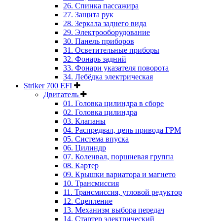
26. Спинка пассажира
27. Защита рук
28. Зеркала заднего вида
29. Электрооборудование
30. Панель приборов
31. Oсветительные приборы
32. Фонарь задний
33. Фонари указателя поворота
34. Лебёдка электрическая
Striker 700 EFI
Двигатель
01. Головка цилиндра в сборе
02. Головка цилиндра
03. Клапаны
04. Распредвал, цепь привода ГРМ
05. Система впуска
06. Цилиндр
07. Коленвал, поршневая группа
08. Картер
09. Крышки вариатора и магнето
10. Трансмиссия
11. Трансмиссия, угловой редуктор
12. Сцепление
13. Механизм выбора передач
14. Стартер электрический