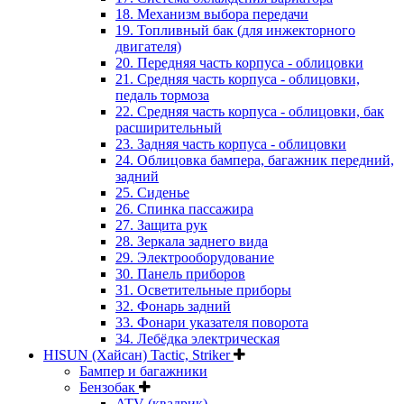
18. Механизм выбора передачи
19. Топливный бак (для инжекторного
двигателя)
20. Передняя часть корпуса - облицовки
21. Средняя часть корпуса - облицовки,
педаль тормоза
22. Средняя часть корпуса - облицовки, бак
расширительный
23. Задняя часть корпуса - облицовки
24. Облицовка бампера, багажник передний,
задний
25. Сиденье
26. Спинка пассажира
27. Защита рук
28. Зеркала заднего вида
29. Электрооборудование
30. Панель приборов
31. Oсветительные приборы
32. Фонарь задний
33. Фонари указателя поворота
34. Лебёдка электрическая
HISUN (Хайсан) Tactic, Striker
Бампер и багажники
Бензобак
ATV (квадрик)