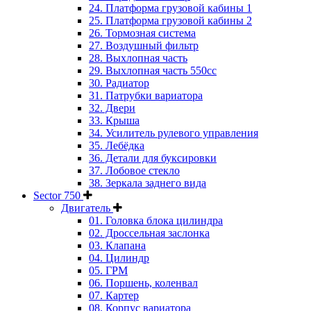
24. Платформа грузовой кабины 1
25. Платформа грузовой кабины 2
26. Тормозная система
27. Воздушный фильтр
28. Выхлопная часть
29. Выхлопная часть 550cc
30. Радиатор
31. Патрубки вариатора
32. Двери
33. Крыша
34. Усилитель рулевого управления
35. Лебёдка
36. Детали для буксировки
37. Лобовое стекло
38. Зеркала заднего вида
Sector 750
Двигатель
01. Головка блока цилиндра
02. Дроссельная заслонка
03. Клапана
04. Цилиндр
05. ГРМ
06. Поршень, коленвал
07. Картер
08. Корпус вариатора