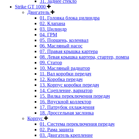
31. Заднее стекло
Strike GT 1000
Двигатель
01. Головка блока цилиндра
02. Клапана
03. Цилиндр
04. ГРМ
05. Поршень, коленвал
06. Масляный насос
07. Правая крышка картера
08. Левая крышка картера, стартер, помпа
09. Статор
10. Масляный радиатор
11. Вал коробки передач
12. Коробка передач
13. Корпус коробки передач
14. Сцепление, вариатор
15. Вилка переключения передач
16. Впускной коллектор
17. Патрубок охлаждения
18. Дроссельная заслонка
Корпус
01. Система переключения передач
02. Рама защита
03. Двигатель крепление