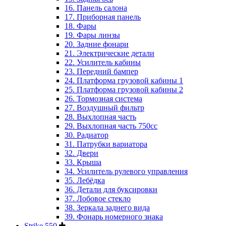
16. Панель салона
17. Приборная панель
18. Фары
19. Фары линзы
20. Задние фонари
21. Электрические детали
22. Усилитель кабины
23. Передний бампер
24. Платформа грузовой кабины 1
25. Платформа грузовой кабины 2
26. Тормозная система
27. Воздушный фильтр
28. Выхлопная часть
29. Выхлопная часть 750cc
30. Радиатор
31. Патрубки вариатора
32. Двери
33. Крыша
34. Усилитель рулевого управления
35. Лебёдка
36. Детали для буксировки
37. Лобовое стекло
38. Зеркала заднего вида
39. Фонарь номерного знака
Strike 550