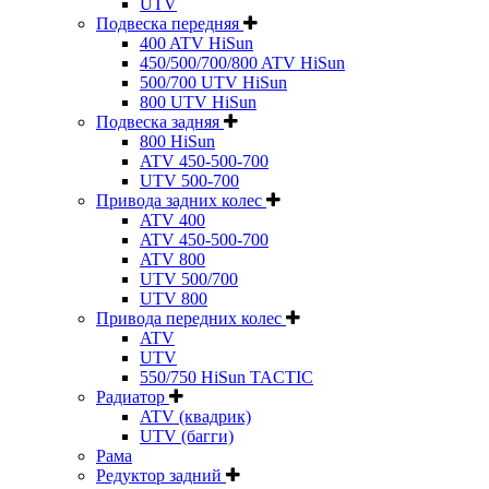
UTV
Подвеска передняя
400 ATV HiSun
450/500/700/800 ATV HiSun
500/700 UTV HiSun
800 UTV HiSun
Подвеска задняя
800 HiSun
ATV 450-500-700
UTV 500-700
Привода задних колес
ATV 400
ATV 450-500-700
ATV 800
UTV 500/700
UTV 800
Привода передних колес
ATV
UTV
550/750 HiSun TACTIC
Радиатор
ATV (квадрик)
UTV (багги)
Рама
Редуктор задний