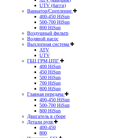
UTV (багги)
Вариатор/Сцепление
400-450 HiSun
500-700 HiSun
800 HiSun
Воздушный фильтр
Водяной насос
Выхлопная система
ATV
UTV
ГБЦ,ГРМ,ЦПГ
400 HiSun
450 HiSun
500 HiSun
700 HiSun
800 HiSun
Главная передача
400-450 HiSun
500-700 HiSun
800 HiSun
Двигатель в сборе
Детали руля
400-450
800