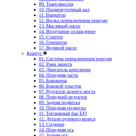
09. Трансмиссия
10. Промежуточный вал
11. Вариатор
12. Вилка переключения передач
13. Масляный насос
14. Воздушное охлаждение
15. Стартер
16. Генератор
17. Водяной насос
Корпус
01. Система переключения передач
02. Рама защита
03. Двигатель крепление
04. Передняя часть
05. Боковины
06. Боковой пластик
07. Редуктор заднего моста
08. Передний редуктор
09. Задняя подвеска
10. Передняя подвеска
11. Топливный бак EFI
12. Детали рулевого колеса
13. Сидение
14. Передняя ось
15. Задняя ось