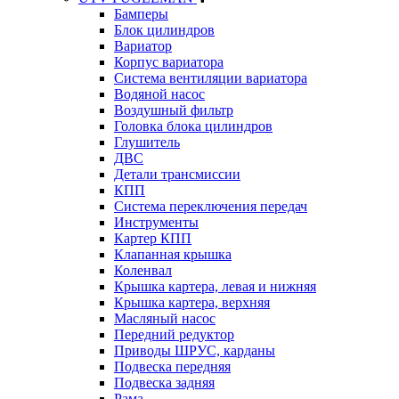
Бамперы
Блок цилиндров
Вариатор
Корпус вариатора
Система вентиляции вариатора
Водяной насос
Воздушный фильтр
Головка блока цилиндров
Глушитель
ДВС
Детали трансмиссии
КПП
Система переключения передач
Инструменты
Картер КПП
Клапанная крышка
Коленвал
Крышка картера, левая и нижняя
Крышка картера, верхняя
Масляный насос
Передний редуктор
Приводы ШРУС, карданы
Подвеска передняя
Подвеска задняя
Рама