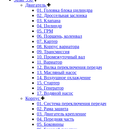
Двигатель
01. Головка блока цилиндра
02. Дроссельная заслонка
03. Клапана
04. Цилиндр
05. ГРМ
06. Поршень, коленвал
07. Картер
08. Корпус вариатора
09. Трансмиссия
10. Промежуточный вал
11. Вариатор
12. Вилка переключения передач
13. Масляный насос
14. Воздушное охлаждение
15. Стартер
16. Генератор
17. Водяной насос
Корпус
01. Система переключения передач
02. Рама защита
03. Двигатель крепление
04. Передняя часть
05. Боковины