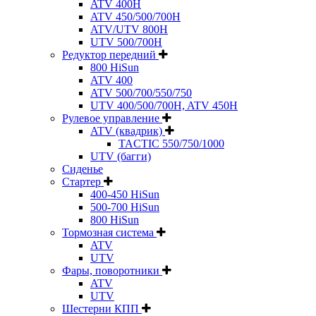
ATV 400H
ATV 450/500/700H
ATV/UTV 800H
UTV 500/700H
Редуктор передний
800 HiSun
ATV 400
ATV 500/700/550/750
UTV 400/500/700H, ATV 450H
Рулевое управление
ATV (квадрик)
TACTIC 550/750/1000
UTV (багги)
Сиденье
Стартер
400-450 HiSun
500-700 HiSun
800 HiSun
Тормозная система
ATV
UTV
Фары, поворотники
ATV
UTV
Шестерни КПП