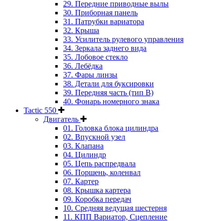
29. Передние приводные вылы
30. Приборная панель
31. Патрубки вариатора
32. Крыша
33. Усилитель рулевого управления
34. Зеркала заднего вида
35. Лобовое стекло
36. Лебёдка
37. Фары линзы
38. Детали для буксировки
39. Передняя часть (тип B)
40. Фонарь номерного знака
Tactic 550
Двигатель
01. Головка блока цилиндра
02. Впускной узел
03. Клапана
04. Цилиндр
05. Цепь распредвала
06. Поршень, коленвал
07. Картер
08. Крышка картера
09. Коробка передач
10. Средняя ведущая шестерня
11. КПП Вариатор, Сцепление