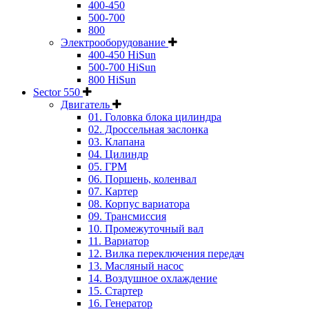
400-450
500-700
800
Электрооборудование
400-450 HiSun
500-700 HiSun
800 HiSun
Sector 550
Двигатель
01. Головка блока цилиндра
02. Дроссельная заслонка
03. Клапана
04. Цилиндр
05. ГРМ
06. Поршень, коленвал
07. Картер
08. Корпус вариатора
09. Трансмиссия
10. Промежуточный вал
11. Вариатор
12. Вилка переключения передач
13. Масляный насос
14. Воздушное охлаждение
15. Стартер
16. Генератор