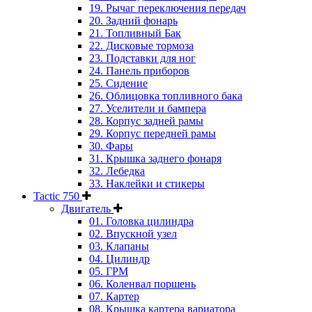
19. Рычаг переключения передач
20. Задний фонарь
21. Топливный Бак
22. Дисковые тормоза
23. Подставки для ног
24. Панель приборов
25. Сидение
26. Облицовка топливного бака
27. Уселители и бампера
28. Корпус задней рамы
29. Корпус передней рамы
30. Фары
31. Крышка заднего фонаря
32. Лебедка
33. Наклейки и стикеры
Tactic 750
Двигатель
01. Головка цилиндра
02. Впускной узел
03. Клапаны
04. Цилиндр
05. ГРМ
06. Коленвал поршень
07. Картер
08. Крышка картера вариатора