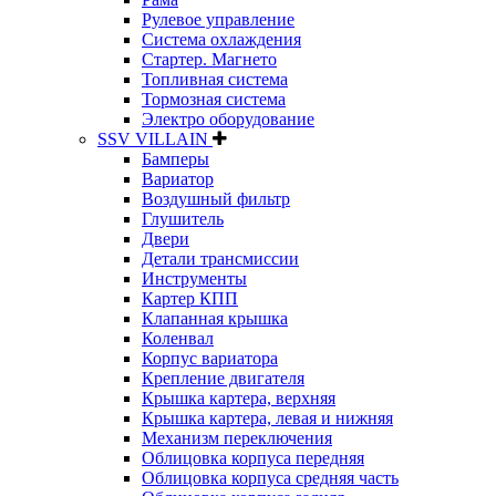
Рулевое управление
Система охлаждения
Стартер. Магнето
Топливная система
Тормозная система
Электро оборудование
SSV VILLAIN
Бамперы
Вариатор
Воздушный фильтр
Глушитель
Двери
Детали трансмиссии
Инструменты
Картер КПП
Клапанная крышка
Коленвал
Корпус вариатора
Крепление двигателя
Крышка картера, верхняя
Крышка картера, левая и нижняя
Механизм переключения
Облицовка корпуса передняя
Облицовка корпуса средняя часть