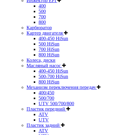
Инжектор EFI
400
500
700
800
Карбюратор
Картер двигателя
400-450 HiSun
500 HiSun
700 HiSun
800 HiSun
Колeса, диски
Масляный насос
400-450 HiSun
500-700 HiSun
800 HiSun
Механизм переключения передач
400/450
500/700
UTV 500/700/800
Пластик передний
ATV
UTV
Пластик задний
ATV