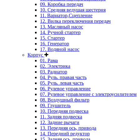
09. Коробка передач
10. Средняя ведущая шестерня
11. Вариатор,Сцепление
12. Вилка переключения передач
13. Масляный насос
14. Ручной стартер
15. Стартер
16. Генератор
17. Водяной насос
Корпус
01. Рама
02. Электрика
03. Радиатор
04. Руль. правая часть
05. Руль. левая часть
06. Рулевое управление
07. Рулевое управление с электроусилителем
08. Воздушный фильтр
09. Глушитель
10. Передняя подвеска
11. Задняя подвеска
12. Задние рычаги
13. Передняя ось, привода
14. Передний редуктор
15. Задняя ось, привода