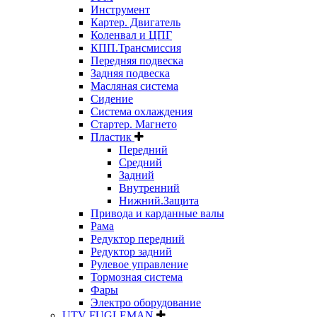
Инструмент
Картер. Двигатель
Коленвал и ЦПГ
КПП.Трансмиссия
Передняя подвеска
Задняя подвеска
Масляная система
Сидение
Система охлаждения
Стартер. Магнето
Пластик
Передний
Средний
Задний
Внутренний
Нижний.Защита
Привода и карданные валы
Рама
Редуктор передний
Редуктор задний
Рулевое управление
Тормозная система
Фары
Электро оборудование
UTV FUGLEMAN