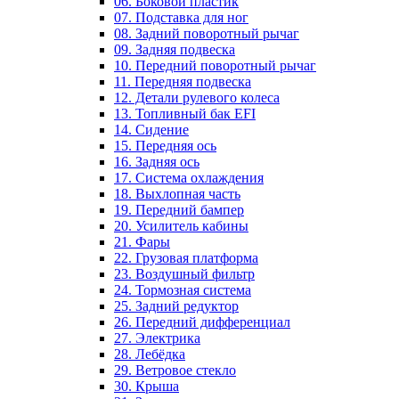
06. Боковой пластик
07. Подставка для ног
08. Задний поворотный рычаг
09. Задняя подвеска
10. Передний поворотный рычаг
11. Передняя подвеска
12. Детали рулевого колеса
13. Топливный бак EFI
14. Сидение
15. Передняя ось
16. Задняя ось
17. Система охлаждения
18. Выхлопная часть
19. Передний бампер
20. Усилитель кабины
21. Фары
22. Грузовая платформа
23. Воздушный фильтр
24. Тормозная система
25. Задний редуктор
26. Передний дифференциал
27. Электрика
28. Лебёдка
29. Ветровое стекло
30. Крыша