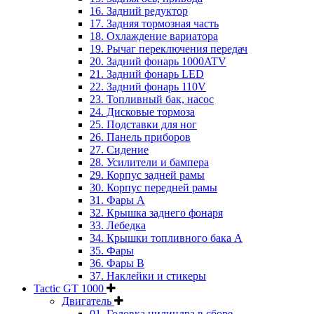
16. Задний редуктор
17. Задняя тормозная часть
18. Охлаждение вариатора
19. Рычаг переключения передач
20. Задний фонарь 1000ATV
21. Задний фонарь LED
22. Задний фонарь 110V
23. Топливный бак, насос
24. Дисковые тормоза
25. Подставки для ног
26. Панель приборов
27. Сидение
28. Усилители и бампера
29. Корпус задней рамы
30. Корпус передней рамы
31. Фары А
32. Крышка заднего фонаря
33. Лебедка
34. Крышки топливного бака А
35. Фары
36. Фары B
37. Наклейки и стикеры
Tactic GT 1000
Двигатель
01. Головка цилиндра в сборе