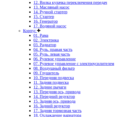
12. Вилка кулачка переключения передач
13. Масляный насос
14. Ручной стартер
15. Стартер
16. Генератор
17. Водяной насос
Корпус
01. Рама
02. Электрика
03. Радиатор
04. Руль. правая часть
05. Руль. левая часть
06. Рулевое управление
07. Рулевое управление с электроусилителем
08. Воздушный фильтр
09. Глушитель
10. Передняя подвеска
11. Задняя подвеска
12. Задние рычаги
13. Передняя ось, привода
14. Передний редуктор
15. Задняя ось, привода
16. Задний редуктор
17. Задняя тормозная часть
18. Охлаждение вариатора