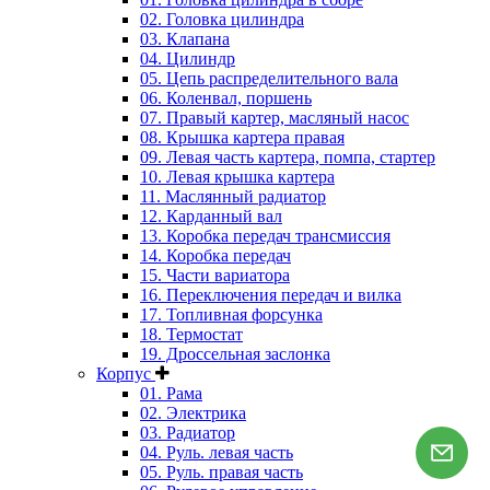
02. Головка цилиндра
03. Клапана
04. Цилиндр
05. Цепь распределительного вала
06. Коленвал, поршень
07. Правый картер, масляный насос
08. Крышка картера правая
09. Левая часть картера, помпа, стартер
10. Левая крышка картера
11. Маслянный радиатор
12. Карданный вал
13. Коробка передач трансмиссия
14. Коробка передач
15. Части вариатора
16. Переключения передач и вилка
17. Топливная форсунка
18. Термостат
19. Дроссельная заслонка
Корпус
01. Рама
02. Электрика
03. Радиатор
04. Руль. левая часть
05. Руль. правая часть