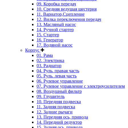
09. Коробка передач
10. Средняя ведущая шестерня
11. Вариатор,Сцепление
12. Вилка переключения передач
13. Масляный насос
14. Ручной стартер
15. Стартер
16. Генератор
17. Водяной насос
Корпус
01. Рама
02. Электрика
03. Радиатор
04. Руль. правая часть
05. Руль. левая часть
06. Рулевое управление
07. Рулевое управление с электроусилителем
08. Воздушный фильтр
09. Глушитель
10. Передняя подвеска
11. Задняя подвеска
12. Задние рычаги
13. Передняя ось, привода
14. Передний редуктор
15. Задняя ось, привода