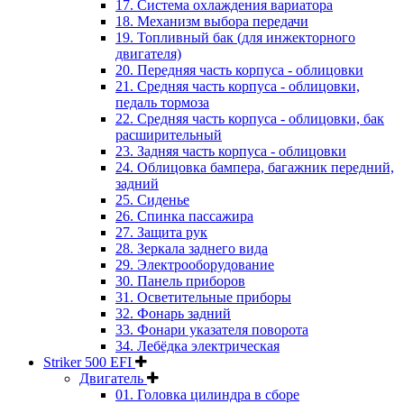
17. Система охлаждения вариатора
18. Механизм выбора передачи
19. Топливный бак (для инжекторного
двигателя)
20. Передняя часть корпуса - облицовки
21. Средняя часть корпуса - облицовки,
педаль тормоза
22. Средняя часть корпуса - облицовки, бак
расширительный
23. Задняя часть корпуса - облицовки
24. Облицовка бампера, багажник передний,
задний
25. Сиденье
26. Спинка пассажира
27. Защита рук
28. Зеркала заднего вида
29. Электрооборудование
30. Панель приборов
31. Oсветительные приборы
32. Фонарь задний
33. Фонари указателя поворота
34. Лебёдка электрическая
Striker 500 EFI
Двигатель
01. Головка цилиндра в сборе