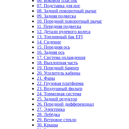
06. Боковой пластик
07. Подставка для ног
08. Задний поворотный рычаг
09. Задняя подвеска
10. Передний поворотный рычаг
11. Передняя подвеска
12. Детали рулевого колеса
13. Топливный бак EFI
14. Сидение
15. Передняя ось
16. Задняя ось
17. Система охлаждения
18. Выхлопная часть
19. Передний бампер
20. Усилитель кабины
21. Фары
22. Грузовая платформа
23. Воздушный фильтр
24. Тормозная система
25. Задний редуктор
26. Передний дифференциал
27. Электрика
28. Лебёдка
29. Ветровое стекло
30. Крыша