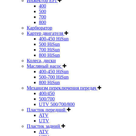
Инжектор EFI
400
500
700
800
Карбюратор
Картер двигателя
400-450 HiSun
500 HiSun
700 HiSun
800 HiSun
Колeса, диски
Масляный насос
400-450 HiSun
500-700 HiSun
800 HiSun
Механизм переключения передач
400/450
500/700
UTV 500/700/800
Пластик передний
ATV
UTV
Пластик задний
ATV