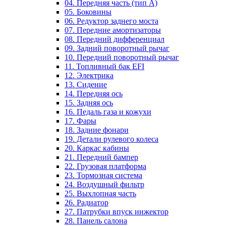
04. Передняя часть (тип А)
05. Боковины
06. Редуктор заднего моста
07. Передние амортизаторы
08. Передний дифференциал
09. Задний поворотный рычаг
10. Передний поворотный рычаг
11. Топливный бак EFI
12. Электрика
13. Сидение
14. Передняя ось
15. Задняя ось
16. Педаль газа и кожухи
17. Фары
18. Задние фонари
19. Детали рулевого колеса
20. Каркас кабины
21. Передний бампер
22. Грузовая платформа
23. Тормозная система
24. Воздушный фильтр
25. Выхлопная часть
26. Радиатор
27. Патрубки впуск инжектор
28. Панель салона