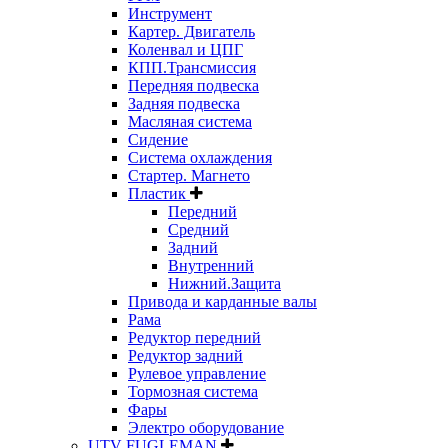
Инструмент
Картер. Двигатель
Коленвал и ЦПГ
КПП.Трансмиссия
Передняя подвеска
Задняя подвеска
Масляная система
Сидение
Система охлаждения
Стартер. Магнето
Пластик
Передний
Средний
Задний
Внутренний
Нижний.Защита
Привода и карданные валы
Рама
Редуктор передний
Редуктор задний
Рулевое управление
Тормозная система
Фары
Электро оборудование
UTV FUGLEMAN