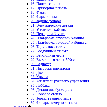
16. Панель салона
17. Приборная панель
18. Фары
19. Фары линзы
20. Задние фонари
21. Электрические детали
22. Усилитель кабины
23. Передний бампер
24. Платформа грузовой кабины 1
25. Платформа грузовой кабины 2
26. Тормозная система
27. Воздушный фильтр
28. Выхлопная часть
29. Выхлопная часть 750cc
30. Радиатор
31. Патрубки вариатора
32. Двери
33. Крыша
34. Усилитель рулевого управления
35. Лебёдка
36. Детали для буксировки
37. Лобовое стекло
38. Зеркала заднего вида
39. Фонарь номерного знака
Strike 550