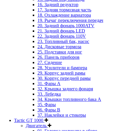
16. Задний редуктор
17. Задняя тормозная часть
18. Охлаждение вариатора
19. Рычаг переключения передач
20. Задний фонарь 1000ATV
21. Задний фонарь LED
22. Задний фонарь 110V
23. Топливный бак, насос
24. Дисковые тормоза
25. Подставки для ног
26. Панель приборов
27. Сидение
28. Усилители и бампера
29. Корпус задней рамы
30. Корпус передней рамы
31. Фары А
32. Крышка заднего фонаря
33. Лебедка
34. Крышки топливного бака А
35. Фары
36. Фары B
37. Наклейки и стикеры
Tactic GT 1000
Двигатель
01. Головка цилиндра в сборе