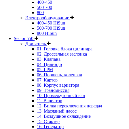
400-450
500-700
800
Электрооборудование
400-450 HiSun
500-700 HiSun
800 HiSun
Sector 550
Двигатель
01. Головка блока цилиндра
02. Дроссельная заслонка
03. Клапана
04. Цилиндр
05. ГРМ
06. Поршень, коленвал
07. Картер
08. Корпус вариатора
09. Трансмиссия
10. Промежуточный вал
11. Вариатор
12. Вилка переключения передач
13. Масляный насос
14. Воздушное охлаждение
15. Стартер
16. Генератор