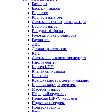
Бамперы
Блок цилиндров
Вариатор
Корпус вариатора
Система вентиляции вариатора
Водяной насос
Воздушный фильтр
Головка блока цилиндров
Глушитель
ДВС
Детали трансмиссии
КПП
Система переключения передач
Инструменты
Картер КПП
Клапанная крышка
Коленвал
Крышка картера, левая и нижняя
Крышка картера, верхняя
Масляный насос
Передний редуктор
Приводы ШРУС, карданы
Подвеска передняя
Подвеска задняя
Рама