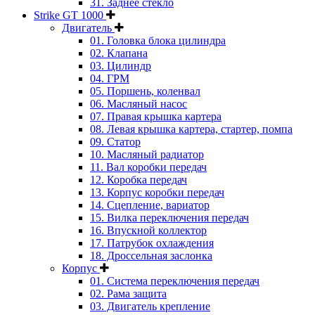
31. Заднее стекло
Strike GT 1000
Двигатель
01. Головка блока цилиндра
02. Клапана
03. Цилиндр
04. ГРМ
05. Поршень, коленвал
06. Масляный насос
07. Правая крышка картера
08. Левая крышка картера, стартер, помпа
09. Статор
10. Масляный радиатор
11. Вал коробки передач
12. Коробка передач
13. Корпус коробки передач
14. Сцепление, вариатор
15. Вилка переключения передач
16. Впускной коллектор
17. Патрубок охлаждения
18. Дроссельная заслонка
Корпус
01. Система переключения передач
02. Рама защита
03. Двигатель крепление