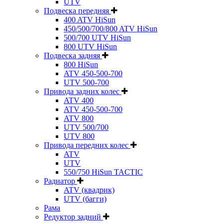
UTV
Подвеска передняя
400 ATV HiSun
450/500/700/800 ATV HiSun
500/700 UTV HiSun
800 UTV HiSun
Подвеска задняя
800 HiSun
ATV 450-500-700
UTV 500-700
Привода задних колес
ATV 400
ATV 450-500-700
ATV 800
UTV 500/700
UTV 800
Привода передних колес
ATV
UTV
550/750 HiSun TACTIC
Радиатор
ATV (квадрик)
UTV (багги)
Рама
Редуктор задний