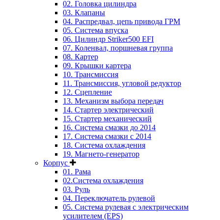
02. Головка цилиндра
03. Клапаны
04. Распредвал, цепь привода ГРМ
05. Система впуска
06. Цилиндр Striker500 EFI
07. Коленвал, поршневая группа
08. Картер
09. Крышки картера
10. Трансмиссия
11. Трансмиссия, угловой редуктор
12. Сцепление
13. Механизм выбора передач
14. Стартер электрический
15. Стартер механический
16. Система смазки до 2014
17. Система смазки c 2014
18. Система охлаждения
19. Магнето-генератор
Корпус
01. Рама
02.Система охлаждения
03. Руль
04. Переключатель рулевой
05. Система рулевая с электрическим
усилителем (EPS)