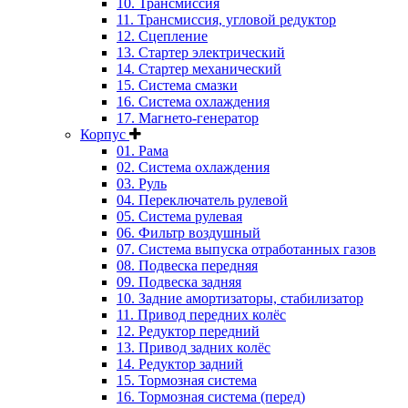
10. Трансмиссия
11. Трансмиссия, угловой редуктор
12. Сцепление
13. Стартер электрический
14. Стартер механический
15. Система смазки
16. Система охлаждения
17. Магнето-генератор
Корпус
01. Рама
02. Система охлаждения
03. Руль
04. Переключатель рулевой
05. Система рулевая
06. Фильтр воздушный
07. Система выпуска отработанных газов
08. Подвеска передняя
09. Подвеска задняя
10. Задние амортизаторы, стабилизатор
11. Привод передних колёс
12. Редуктор передний
13. Привод задних колёс
14. Редуктор задний
15. Тормозная система
16. Тормозная система (перед)