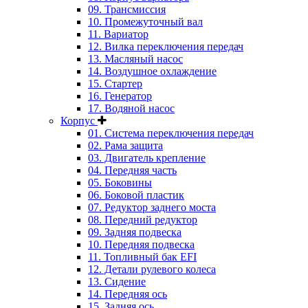
09. Трансмиссия
10. Промежуточный вал
11. Вариатор
12. Вилка переключения передач
13. Масляный насос
14. Воздушное охлаждение
15. Стартер
16. Генератор
17. Водяной насос
Корпус
01. Система переключения передач
02. Рама защита
03. Двигатель крепление
04. Передняя часть
05. Боковины
06. Боковой пластик
07. Редуктор заднего моста
08. Передний редуктор
09. Задняя подвеска
10. Передняя подвеска
11. Топливный бак EFI
12. Детали рулевого колеса
13. Сидение
14. Передняя ось
15. Задняя ось