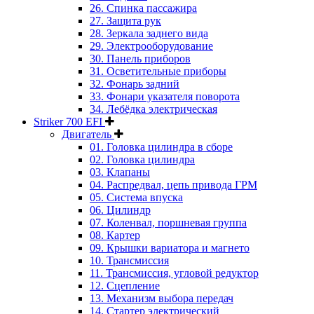
26. Спинка пассажира
27. Защита рук
28. Зеркала заднего вида
29. Электрооборудование
30. Панель приборов
31. Oсветительные приборы
32. Фонарь задний
33. Фонари указателя поворота
34. Лебёдка электрическая
Striker 700 EFI
Двигатель
01. Головка цилиндра в сборе
02. Головка цилиндра
03. Клапаны
04. Распредвал, цепь привода ГРМ
05. Система впуска
06. Цилиндр
07. Коленвал, поршневая группа
08. Картер
09. Крышки вариатора и магнето
10. Трансмиссия
11. Трансмиссия, угловой редуктор
12. Сцепление
13. Механизм выбора передач
14. Стартер электрический