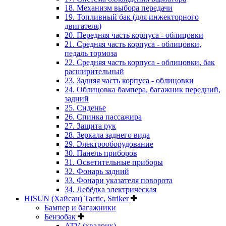
18. Механизм выбора передачи
19. Топливный бак (для инжекторного
двигателя)
20. Передняя часть корпуса - облицовки
21. Средняя часть корпуса - облицовки,
педаль тормоза
22. Средняя часть корпуса - облицовки, бак
расширительный
23. Задняя часть корпуса - облицовки
24. Облицовка бампера, багажник передний,
задний
25. Сиденье
26. Спинка пассажира
27. Защита рук
28. Зеркала заднего вида
29. Электрооборудование
30. Панель приборов
31. Oсветительные приборы
32. Фонарь задний
33. Фонари указателя поворота
34. Лебёдка электрическая
HISUN (Хайсан) Tactic, Striker
Бампер и багажники
Бензобак
ATV (квадрик)