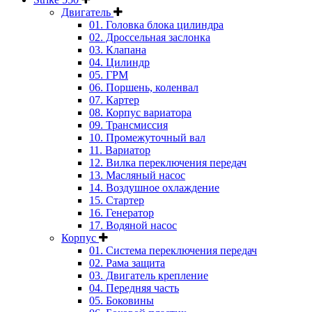
Двигатель
01. Головка блока цилиндра
02. Дроссельная заслонка
03. Клапана
04. Цилиндр
05. ГРМ
06. Поршень, коленвал
07. Картер
08. Корпус вариатора
09. Трансмиссия
10. Промежуточный вал
11. Вариатор
12. Вилка переключения передач
13. Масляный насос
14. Воздушное охлаждение
15. Стартер
16. Генератор
17. Водяной насос
Корпус
01. Система переключения передач
02. Рама защита
03. Двигатель крепление
04. Передняя часть
05. Боковины