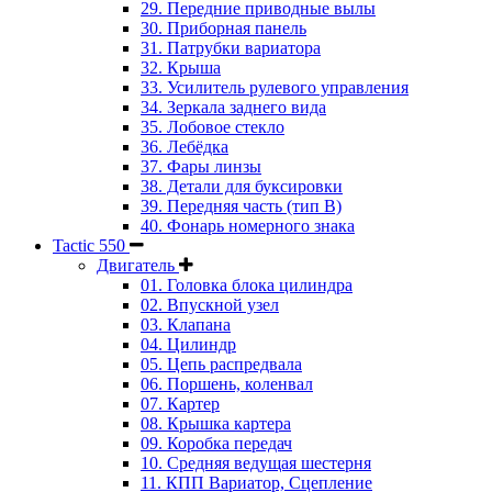
29. Передние приводные вылы
30. Приборная панель
31. Патрубки вариатора
32. Крыша
33. Усилитель рулевого управления
34. Зеркала заднего вида
35. Лобовое стекло
36. Лебёдка
37. Фары линзы
38. Детали для буксировки
39. Передняя часть (тип B)
40. Фонарь номерного знака
Tactic 550
Двигатель
01. Головка блока цилиндра
02. Впускной узел
03. Клапана
04. Цилиндр
05. Цепь распредвала
06. Поршень, коленвал
07. Картер
08. Крышка картера
09. Коробка передач
10. Средняя ведущая шестерня
11. КПП Вариатор, Сцепление