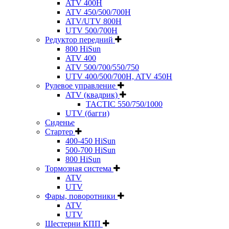
ATV 400H
ATV 450/500/700H
ATV/UTV 800H
UTV 500/700H
Редуктор передний
800 HiSun
ATV 400
ATV 500/700/550/750
UTV 400/500/700H, ATV 450H
Рулевое управление
ATV (квадрик)
TACTIC 550/750/1000
UTV (багги)
Сиденье
Стартер
400-450 HiSun
500-700 HiSun
800 HiSun
Тормозная система
ATV
UTV
Фары, поворотники
ATV
UTV
Шестерни КПП