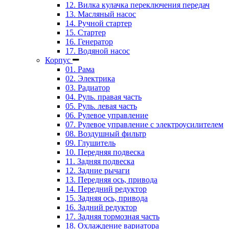
12. Вилка кулачка переключения передач
13. Масляный насос
14. Ручной стартер
15. Стартер
16. Генератор
17. Водяной насос
Корпус
01. Рама
02. Электрика
03. Радиатор
04. Руль. правая часть
05. Руль. левая часть
06. Рулевое управление
07. Рулевое управление с электроусилителем
08. Воздушный фильтр
09. Глушитель
10. Передняя подвеска
11. Задняя подвеска
12. Задние рычаги
13. Передняя ось, привода
14. Передний редуктор
15. Задняя ось, привода
16. Задний редуктор
17. Задняя тормозная часть
18. Охлаждение вариатора