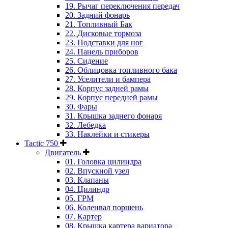
19. Рычаг переключения передач
20. Задний фонарь
21. Топливный Бак
22. Дисковые тормоза
23. Подставки для ног
24. Панель приборов
25. Сидение
26. Облицовка топливного бака
27. Уселители и бампера
28. Корпус задней рамы
29. Корпус передней рамы
30. Фары
31. Крышка заднего фонаря
32. Лебедка
33. Наклейки и стикеры
Tactic 750
Двигатель
01. Головка цилиндра
02. Впускной узел
03. Клапаны
04. Цилиндр
05. ГРМ
06. Коленвал поршень
07. Картер
08. Крышка картера вариатора