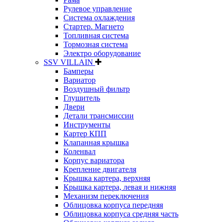
Рулевое управление
Система охлаждения
Стартер. Магнето
Топливная система
Тормозная система
Электро оборудование
SSV VILLAIN
Бамперы
Вариатор
Воздушный фильтр
Глушитель
Двери
Детали трансмиссии
Инструменты
Картер КПП
Клапанная крышка
Коленвал
Корпус вариатора
Крепление двигателя
Крышка картера, верхняя
Крышка картера, левая и нижняя
Механизм переключения
Облицовка корпуса передняя
Облицовка корпуса средняя часть