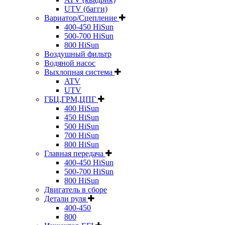
UTV (багги)
Вариатор/Сцепление
400-450 HiSun
500-700 HiSun
800 HiSun
Воздушный фильтр
Водяной насос
Выхлопная система
ATV
UTV
ГБЦ,ГРМ,ЦПГ
400 HiSun
450 HiSun
500 HiSun
700 HiSun
800 HiSun
Главная передача
400-450 HiSun
500-700 HiSun
800 HiSun
Двигатель в сборе
Детали руля
400-450
800