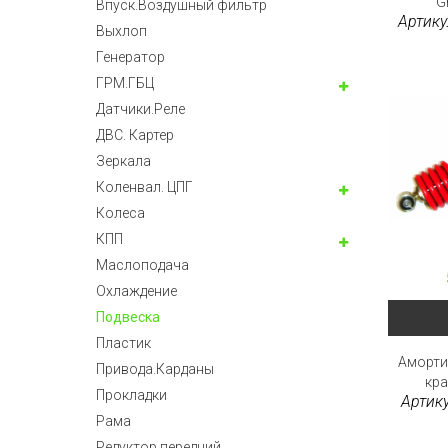
Gr
Впуск.Воздушный фильтр
Артику
Выхлоп
Генератор
ГРМ.ГБЦ
Датчики.Реле
ДВС. Картер
Зеркала
Коленвал. ЦПГ
Колеса
КПП
Маслоподача
Охлаждение
Подвеска
Пластик
Аморти
Привода.Карданы
кра
Прокладки
Артик
Рама
Редуктор передний