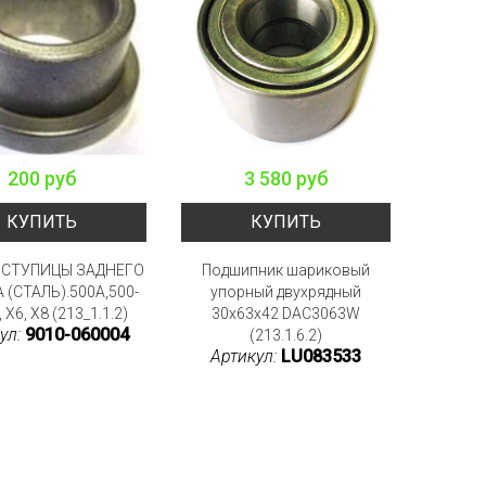
200 руб
3 580 руб
КУПИТЬ
КУПИТЬ
 СТУПИЦЫ ЗАДНЕГО
Подшипник шариковый
 (СТАЛЬ).500A,500-
упорный двухрядный
, X6, X8 (213_1.1.2)
30x63x42 DAC3063W
ул:
9010-060004
(213.1.6.2)
Артикул:
LU083533