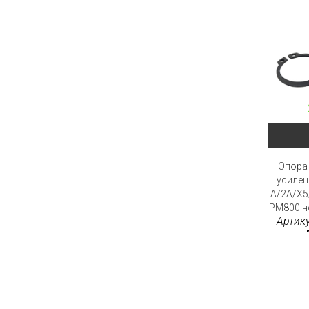
Опора
усилен
A/2A/X5
PM800 н
Артик