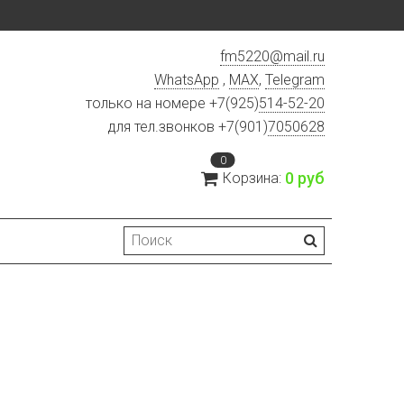
fm5220
@
mail.ru
WhatsApp
,
MAX
,
Telegram
только на номере +7(925)
514-52-20
для тел.звонков +7(901)
7050628
0
0 руб
Корзина: