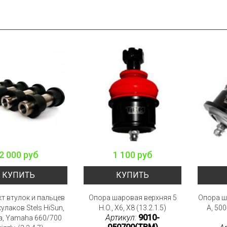
2 000 руб
1 100 руб
КУПИТЬ
КУПИТЬ
т втулок и пальцев
Опора шаровая верхняя 5
Опора ш
улаков Stels HiSun,
H.O., X6, X8 (13.2.1.5)
A, 500
Артикул:
9010-
, Yamaha 660/700