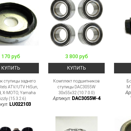
170 руб
3 800 руб
КУПИТЬ
КУПИТЬ
к ступицы заднего
Комплект подшипников
Б
tels ATV/UTV HiSun,
ступицы DAC3055W
M1
Ар
d, X-MOTO, Yamaha
30x55x32 (10.7.0.0)
Артикул:
DAC3055W-4
izzly (15.3.2.6)
кул:
LU022103