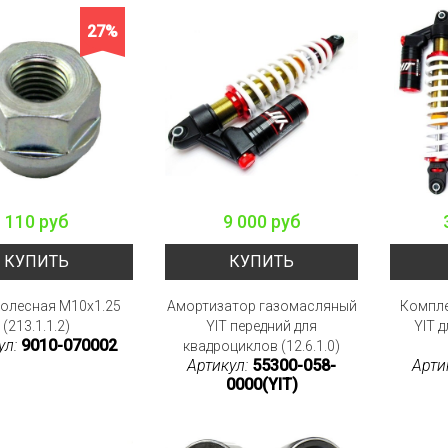
27%
110 руб
9 000 руб
КУПИТЬ
КУПИТЬ
колесная M10x1.25
Амортизатор газомасляный
Компле
(213.1.1.2)
YIT передний для
YIT 
ул:
9010-070002
квадроциклов (12.6.1.0)
Артикул:
55300-058-
Арти
0000(YIT)