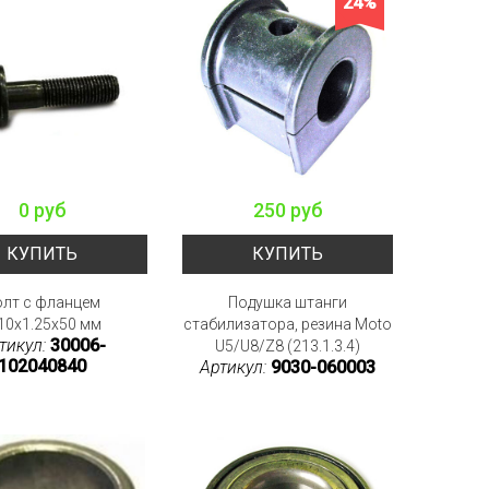
24%
0 руб
250 руб
КУПИТЬ
КУПИТЬ
олт с фланцем
Подушка штанги
0x1.25x50 мм
стабилизатора, резина Moto
тикул:
30006-
U5/U8/Z8 (213.1.3.4)
102040840
Артикул:
9030-060003