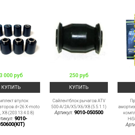
3 000 руб
250 руб
КУПИТЬ
КУПИТЬ
мплект втулок
Сайлентблок рычагов ATV
Пр
аторов.d=26 X-moto
500-A/2A/X5/X6/X8 (5.5.1.1)
амортиз
Артикул:
9010-050500
, X8 (203.13.4.0.8)
компл
тикул:
9010-
HiS
50600(KIT)
Арт