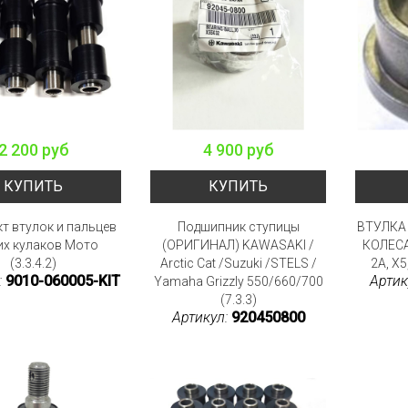
2 200 руб
4 900 руб
КУПИТЬ
КУПИТЬ
т втулок и пальцев
Подшипник ступицы
ВТУЛКА
их кулаков Мото
(ОРИГИНАЛ) KAWASAKI /
КОЛЕСА
(3.3.4.2)
Arctic Cat /Suzuki /STELS /
2A, X5
:
9010-060005-KIT
Артик
Yamaha Grizzly 550/660/700
(7.3.3)
Артикул:
920450800