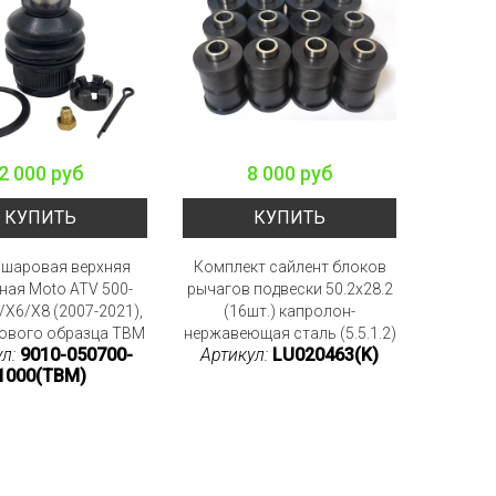
2 000 руб
8 000 руб
КУПИТЬ
КУПИТЬ
 шаровая верхняя
Комплект сайлент блоков
ная Moto ATV 500-
рычагов подвески 50.2x28.2
/X6/X8 (2007-2021),
(16шт.) капролон-
ового образца TBM
нержавеющая сталь (5.5.1.2)
ул:
9010-050700-
Артикул:
LU020463(K)
1000(TBM)