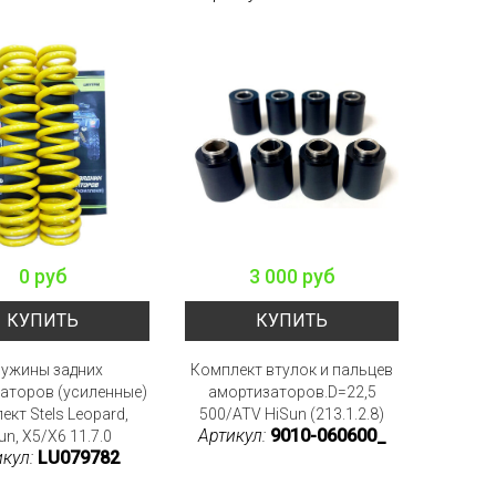
0 руб
3 000 руб
КУПИТЬ
КУПИТЬ
ужины задних
Комплект втулок и пальцев
аторов (усиленные)
амортизаторов.D=22,5
ект Stels Leopard,
500/ATV HiSun (213.1.2.8)
Артикул:
9010-060600_
un, X5/X6 11.7.0
икул:
LU079782