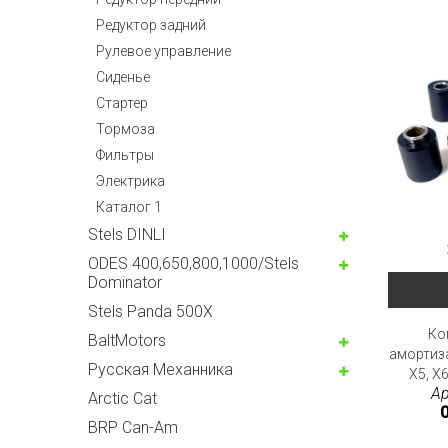
Редуктор задний
Рулевое управление
Сиденье
Стартер
Тормоза
Фильтры
Электрика
Каталог 1
Stels DINLI
ODES 400,650,800,1000/Stels
Dominator
Stels Panda 500X
Ко
BaltMotors
амортиз
Русская Механника
X5, X6
Ар
Arctic Cat
0
BRP Can-Am