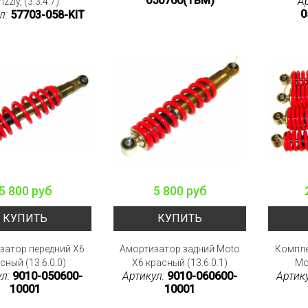
050700(TBM)
А
izzly, (3.3.4.7)
0
л:
57703-058-KIT
5 800 руб
5 800 руб
КУПИТЬ
КУПИТЬ
затор передний X6
Амортизатор задний Moto
Компле
сный (13.6.0.0)
X6 красный (13.6.0.1)
Mo
ул:
9010-050600-
Артикул:
9010-060600-
Артик
10001
10001