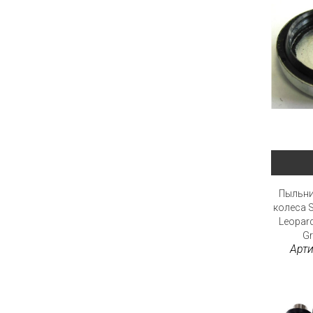
Пыльни
колеса S
Leopar
Gr
Арти