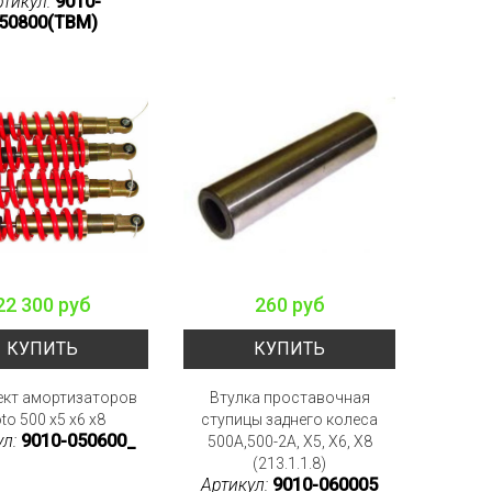
ртикул:
9010-
50800(TBM)
22 300 руб
260 руб
КУПИТЬ
КУПИТЬ
кт амортизаторов
Втулка проставочная
to 500 x5 x6 x8
ступицы заднего колеса
ул:
9010-050600_
500A,500-2A, X5, X6, X8
(213.1.1.8)
Артикул:
9010-060005