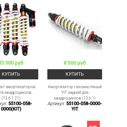
35 000 руб
8 500 руб
КУПИТЬ
КУПИТЬ
кт амортизаторов
Амортизатор газомасляный
для квадроциклов
YIT задний для
(13.6.1.21)
квадроциклов (13.6.1)
кул:
55100-058-
Артикул:
55100-058-0000-
0000(KIT)
YIT