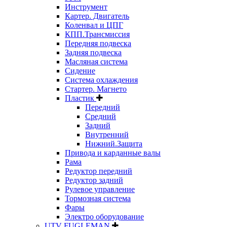
Инструмент
Картер. Двигатель
Коленвал и ЦПГ
КПП.Трансмиссия
Передняя подвеска
Задняя подвеска
Масляная система
Сидение
Система охлаждения
Стартер. Магнето
Пластик
Передний
Средний
Задний
Внутренний
Нижний.Защита
Привода и карданные валы
Рама
Редуктор передний
Редуктор задний
Рулевое управление
Тормозная система
Фары
Электро оборудование
UTV FUGLEMAN