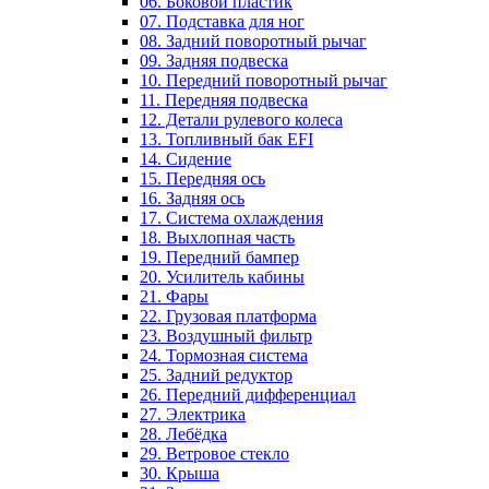
06. Боковой пластик
07. Подставка для ног
08. Задний поворотный рычаг
09. Задняя подвеска
10. Передний поворотный рычаг
11. Передняя подвеска
12. Детали рулевого колеса
13. Топливный бак EFI
14. Сидение
15. Передняя ось
16. Задняя ось
17. Система охлаждения
18. Выхлопная часть
19. Передний бампер
20. Усилитель кабины
21. Фары
22. Грузовая платформа
23. Воздушный фильтр
24. Тормозная система
25. Задний редуктор
26. Передний дифференциал
27. Электрика
28. Лебёдка
29. Ветровое стекло
30. Крыша