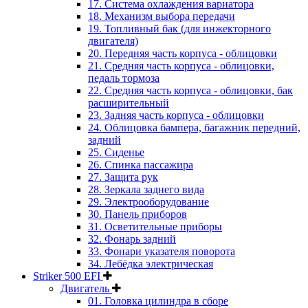
17. Система охлаждения вариатора
18. Механизм выбора передачи
19. Топливный бак (для инжекторного
двигателя)
20. Передняя часть корпуса - облицовки
21. Средняя часть корпуса - облицовки,
педаль тормоза
22. Средняя часть корпуса - облицовки, бак
расширительный
23. Задняя часть корпуса - облицовки
24. Облицовка бампера, багажник передний,
задний
25. Сиденье
26. Спинка пассажира
27. Защита рук
28. Зеркала заднего вида
29. Электрооборудование
30. Панель приборов
31. Oсветительные приборы
32. Фонарь задний
33. Фонари указателя поворота
34. Лебёдка электрическая
Striker 500 EFI
Двигатель
01. Головка цилиндра в сборе