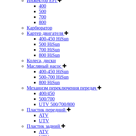
Инжектор EFI
400
500
700
800
Карбюратор
Картер двигателя
400-450 HiSun
500 HiSun
700 HiSun
800 HiSun
Колeса, диски
Масляный насос
400-450 HiSun
500-700 HiSun
800 HiSun
Механизм переключения передач
400/450
500/700
UTV 500/700/800
Пластик передний
ATV
UTV
Пластик задний
ATV