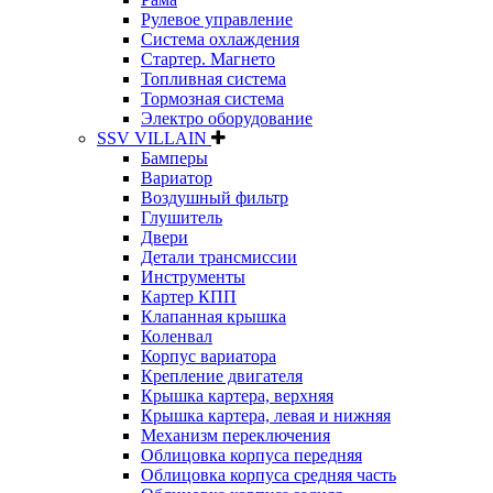
Рулевое управление
Система охлаждения
Стартер. Магнето
Топливная система
Тормозная система
Электро оборудование
SSV VILLAIN
Бамперы
Вариатор
Воздушный фильтр
Глушитель
Двери
Детали трансмиссии
Инструменты
Картер КПП
Клапанная крышка
Коленвал
Корпус вариатора
Крепление двигателя
Крышка картера, верхняя
Крышка картера, левая и нижняя
Механизм переключения
Облицовка корпуса передняя
Облицовка корпуса средняя часть