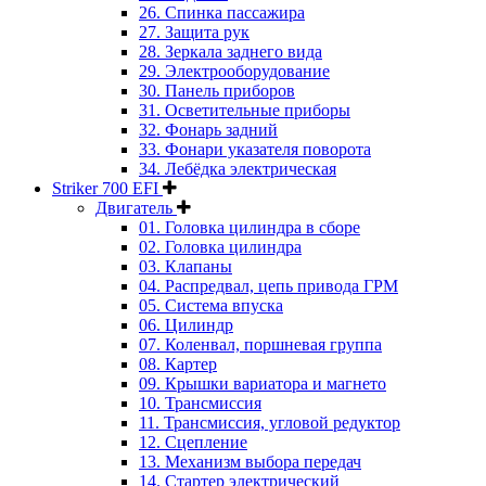
26. Спинка пассажира
27. Защита рук
28. Зеркала заднего вида
29. Электрооборудование
30. Панель приборов
31. Oсветительные приборы
32. Фонарь задний
33. Фонари указателя поворота
34. Лебёдка электрическая
Striker 700 EFI
Двигатель
01. Головка цилиндра в сборе
02. Головка цилиндра
03. Клапаны
04. Распредвал, цепь привода ГРМ
05. Система впуска
06. Цилиндр
07. Коленвал, поршневая группа
08. Картер
09. Крышки вариатора и магнето
10. Трансмиссия
11. Трансмиссия, угловой редуктор
12. Сцепление
13. Механизм выбора передач
14. Стартер электрический