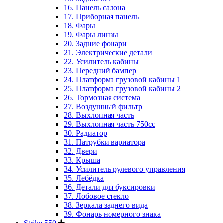
16. Панель салона
17. Приборная панель
18. Фары
19. Фары линзы
20. Задние фонари
21. Электрические детали
22. Усилитель кабины
23. Передний бампер
24. Платформа грузовой кабины 1
25. Платформа грузовой кабины 2
26. Тормозная система
27. Воздушный фильтр
28. Выхлопная часть
29. Выхлопная часть 750cc
30. Радиатор
31. Патрубки вариатора
32. Двери
33. Крыша
34. Усилитель рулевого управления
35. Лебёдка
36. Детали для буксировки
37. Лобовое стекло
38. Зеркала заднего вида
39. Фонарь номерного знака
Strike 550