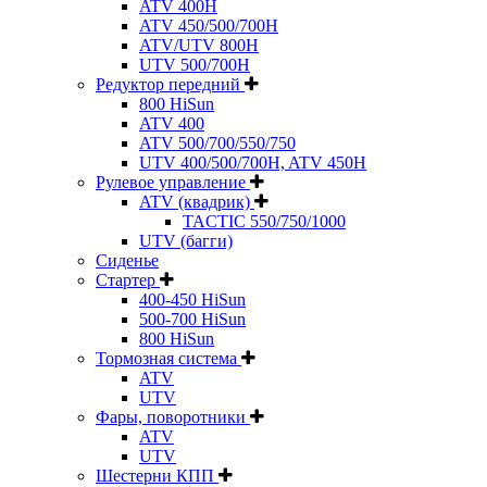
ATV 400H
ATV 450/500/700H
ATV/UTV 800H
UTV 500/700H
Редуктор передний
800 HiSun
ATV 400
ATV 500/700/550/750
UTV 400/500/700H, ATV 450H
Рулевое управление
ATV (квадрик)
TACTIC 550/750/1000
UTV (багги)
Сиденье
Стартер
400-450 HiSun
500-700 HiSun
800 HiSun
Тормозная система
ATV
UTV
Фары, поворотники
ATV
UTV
Шестерни КПП