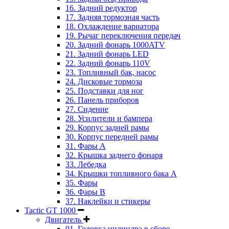
16. Задний редуктор
17. Задняя тормозная часть
18. Охлаждение вариатора
19. Рычаг переключения передач
20. Задний фонарь 1000ATV
21. Задний фонарь LED
22. Задний фонарь 110V
23. Топливный бак, насос
24. Дисковые тормоза
25. Подставки для ног
26. Панель приборов
27. Сидение
28. Усилители и бампера
29. Корпус задней рамы
30. Корпус передней рамы
31. Фары А
32. Крышка заднего фонаря
33. Лебедка
34. Крышки топливного бака А
35. Фары
36. Фары B
37. Наклейки и стикеры
Tactic GT 1000
Двигатель
01. Головка цилиндра в сборе