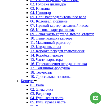
02. Головка цилиндра
03. Клапана
04. Цилиндр
05. Цепь распределительного вала
06. Коленвал, поршень
07. Правый картер, масляный насос
08. Крышка картера правая
09. Левая часть картера, помпа, стартер
10. Левая крышка картера
11. Маслянный радиатор
12. Карданный вал
13. Коробка передач трансмиссия
14. Коробка передач
15. Части вариатора
16. Переключения передач и вилка
17. Топливная форсунка
18. Термостат
19. Дроссельная заслонка
Корпус
01. Рама
02. Электрика
03. Радиатор
04. Руль. левая часть
05. Руль. правая часть