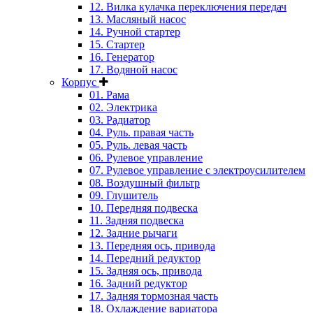
12. Вилка кулачка переключения передач
13. Масляный насос
14. Ручной стартер
15. Стартер
16. Генератор
17. Водяной насос
Корпус
01. Рама
02. Электрика
03. Радиатор
04. Руль. правая часть
05. Руль. левая часть
06. Рулевое управление
07. Рулевое управление с электроусилителем
08. Воздушный фильтр
09. Глушитель
10. Передняя подвеска
11. Задняя подвеска
12. Задние рычаги
13. Передняя ось, привода
14. Передний редуктор
15. Задняя ось, привода
16. Задний редуктор
17. Задняя тормозная часть
18. Охлаждение вариатора