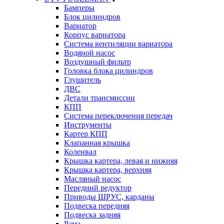
Бамперы
Блок цилиндров
Вариатор
Корпус вариатора
Система вентиляции вариатора
Водяной насос
Воздушный фильтр
Головка блока цилиндров
Глушитель
ДВС
Детали трансмиссии
КПП
Система переключения передач
Инструменты
Картер КПП
Клапанная крышка
Коленвал
Крышка картера, левая и нижняя
Крышка картера, верхняя
Масляный насос
Передний редуктор
Приводы ШРУС, карданы
Подвеска передняя
Подвеска задняя
Рама