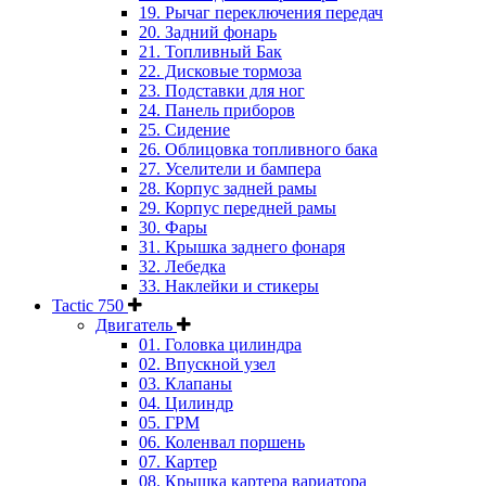
19. Рычаг переключения передач
20. Задний фонарь
21. Топливный Бак
22. Дисковые тормоза
23. Подставки для ног
24. Панель приборов
25. Сидение
26. Облицовка топливного бака
27. Уселители и бампера
28. Корпус задней рамы
29. Корпус передней рамы
30. Фары
31. Крышка заднего фонаря
32. Лебедка
33. Наклейки и стикеры
Tactic 750
Двигатель
01. Головка цилиндра
02. Впускной узел
03. Клапаны
04. Цилиндр
05. ГРМ
06. Коленвал поршень
07. Картер
08. Крышка картера вариатора