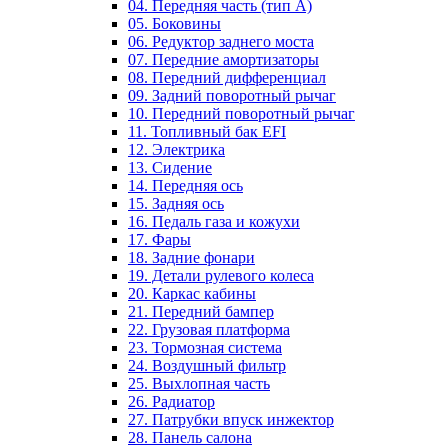
04. Передняя часть (тип А)
05. Боковины
06. Редуктор заднего моста
07. Передние амортизаторы
08. Передний дифференциал
09. Задний поворотный рычаг
10. Передний поворотный рычаг
11. Топливный бак EFI
12. Электрика
13. Сидение
14. Передняя ось
15. Задняя ось
16. Педаль газа и кожухи
17. Фары
18. Задние фонари
19. Детали рулевого колеса
20. Каркас кабины
21. Передний бампер
22. Грузовая платформа
23. Тормозная система
24. Воздушный фильтр
25. Выхлопная часть
26. Радиатор
27. Патрубки впуск инжектор
28. Панель салона