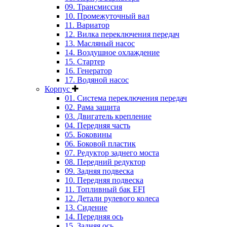
09. Трансмиссия
10. Промежуточный вал
11. Вариатор
12. Вилка переключения передач
13. Масляный насос
14. Воздушное охлаждение
15. Стартер
16. Генератор
17. Водяной насос
Корпус
01. Система переключения передач
02. Рама защита
03. Двигатель крепление
04. Передняя часть
05. Боковины
06. Боковой пластик
07. Редуктор заднего моста
08. Передний редуктор
09. Задняя подвеска
10. Передняя подвеска
11. Топливный бак EFI
12. Детали рулевого колеса
13. Сидение
14. Передняя ось
15. Задняя ось