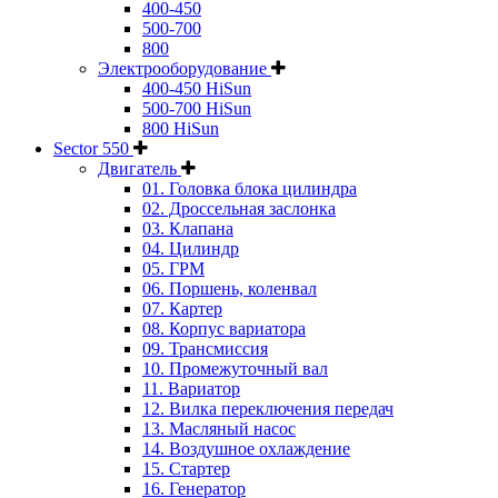
400-450
500-700
800
Электрооборудование
400-450 HiSun
500-700 HiSun
800 HiSun
Sector 550
Двигатель
01. Головка блока цилиндра
02. Дроссельная заслонка
03. Клапана
04. Цилиндр
05. ГРМ
06. Поршень, коленвал
07. Картер
08. Корпус вариатора
09. Трансмиссия
10. Промежуточный вал
11. Вариатор
12. Вилка переключения передач
13. Масляный насос
14. Воздушное охлаждение
15. Стартер
16. Генератор