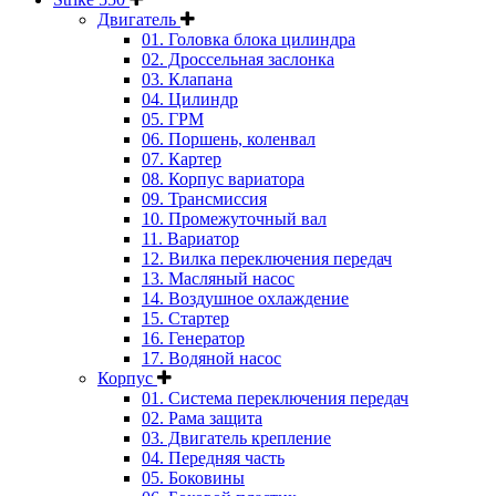
Двигатель
01. Головка блока цилиндра
02. Дроссельная заслонка
03. Клапана
04. Цилиндр
05. ГРМ
06. Поршень, коленвал
07. Картер
08. Корпус вариатора
09. Трансмиссия
10. Промежуточный вал
11. Вариатор
12. Вилка переключения передач
13. Масляный насос
14. Воздушное охлаждение
15. Стартер
16. Генератор
17. Водяной насос
Корпус
01. Система переключения передач
02. Рама защита
03. Двигатель крепление
04. Передняя часть
05. Боковины