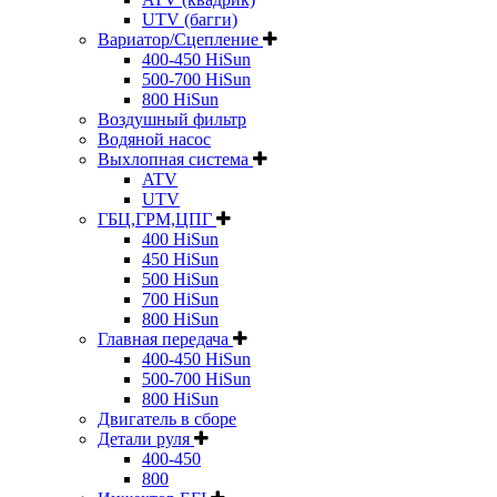
UTV (багги)
Вариатор/Сцепление
400-450 HiSun
500-700 HiSun
800 HiSun
Воздушный фильтр
Водяной насос
Выхлопная система
ATV
UTV
ГБЦ,ГРМ,ЦПГ
400 HiSun
450 HiSun
500 HiSun
700 HiSun
800 HiSun
Главная передача
400-450 HiSun
500-700 HiSun
800 HiSun
Двигатель в сборе
Детали руля
400-450
800