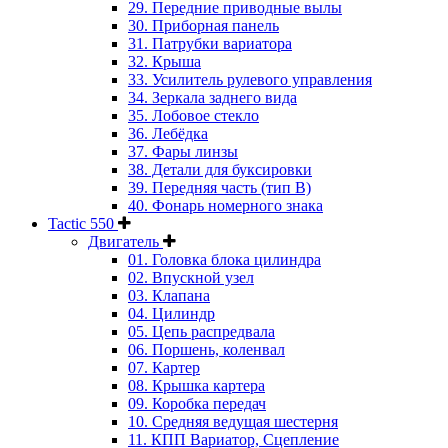
29. Передние приводные вылы
30. Приборная панель
31. Патрубки вариатора
32. Крыша
33. Усилитель рулевого управления
34. Зеркала заднего вида
35. Лобовое стекло
36. Лебёдка
37. Фары линзы
38. Детали для буксировки
39. Передняя часть (тип B)
40. Фонарь номерного знака
Tactic 550
Двигатель
01. Головка блока цилиндра
02. Впускной узел
03. Клапана
04. Цилиндр
05. Цепь распредвала
06. Поршень, коленвал
07. Картер
08. Крышка картера
09. Коробка передач
10. Средняя ведущая шестерня
11. КПП Вариатор, Сцепление