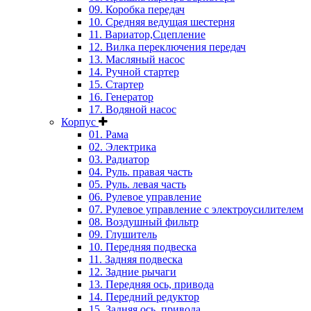
09. Коробка передач
10. Средняя ведущая шестерня
11. Вариатор,Сцепление
12. Вилка переключения передач
13. Масляный насос
14. Ручной стартер
15. Стартер
16. Генератор
17. Водяной насос
Корпус
01. Рама
02. Электрика
03. Радиатор
04. Руль. правая часть
05. Руль. левая часть
06. Рулевое управление
07. Рулевое управление с электроусилителем
08. Воздушный фильтр
09. Глушитель
10. Передняя подвеска
11. Задняя подвеска
12. Задние рычаги
13. Передняя ось, привода
14. Передний редуктор
15. Задняя ось, привода