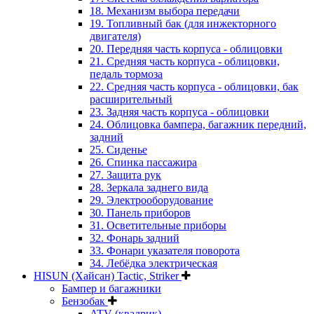
18. Механизм выбора передачи
19. Топливный бак (для инжекторного
двигателя)
20. Передняя часть корпуса - облицовки
21. Средняя часть корпуса - облицовки,
педаль тормоза
22. Средняя часть корпуса - облицовки, бак
расширительный
23. Задняя часть корпуса - облицовки
24. Облицовка бампера, багажник передний,
задний
25. Сиденье
26. Спинка пассажира
27. Защита рук
28. Зеркала заднего вида
29. Электрооборудование
30. Панель приборов
31. Oсветительные приборы
32. Фонарь задний
33. Фонари указателя поворота
34. Лебёдка электрическая
HISUN (Хайсан) Tactic, Striker
Бампер и багажники
Бензобак
ATV (квадрик)