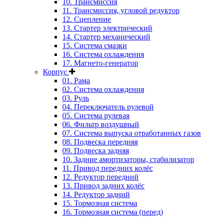
10. Трансмиссия
11. Трансмиссия, угловой редуктор
12. Сцепление
13. Стартер электрический
14. Стартер механический
15. Система смазки
16. Система охлаждения
17. Магнето-генератор
Корпус
01. Рама
02. Система охлаждения
03. Руль
04. Переключатель рулевой
05. Система рулевая
06. Фильтр воздушный
07. Система выпуска отработанных газов
08. Подвеска передняя
09. Подвеска задняя
10. Задние амортизаторы, стабилизатор
11. Привод передних колёс
12. Редуктор передний
13. Привод задних колёс
14. Редуктор задний
15. Тормозная система
16. Тормозная система (перед)