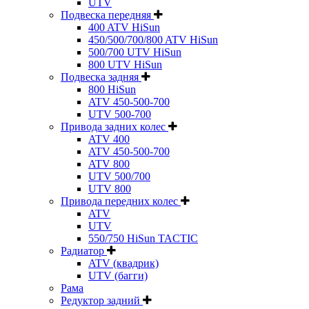
UTV
Подвеска передняя
400 ATV HiSun
450/500/700/800 ATV HiSun
500/700 UTV HiSun
800 UTV HiSun
Подвеска задняя
800 HiSun
ATV 450-500-700
UTV 500-700
Привода задних колес
ATV 400
ATV 450-500-700
ATV 800
UTV 500/700
UTV 800
Привода передних колес
ATV
UTV
550/750 HiSun TACTIC
Радиатор
ATV (квадрик)
UTV (багги)
Рама
Редуктор задний