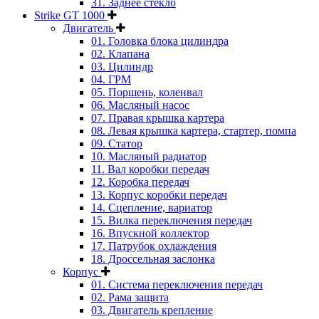
31. Заднее стекло
Strike GT 1000
Двигатель
01. Головка блока цилиндра
02. Клапана
03. Цилиндр
04. ГРМ
05. Поршень, коленвал
06. Масляный насос
07. Правая крышка картера
08. Левая крышка картера, стартер, помпа
09. Статор
10. Масляный радиатор
11. Вал коробки передач
12. Коробка передач
13. Корпус коробки передач
14. Сцепление, вариатор
15. Вилка переключения передач
16. Впускной коллектор
17. Патрубок охлаждения
18. Дроссельная заслонка
Корпус
01. Система переключения передач
02. Рама защита
03. Двигатель крепление