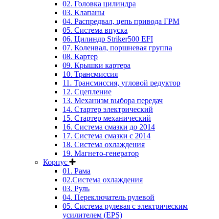
02. Головка цилиндра
03. Клапаны
04. Распредвал, цепь привода ГРМ
05. Система впуска
06. Цилиндр Striker500 EFI
07. Коленвал, поршневая группа
08. Картер
09. Крышки картера
10. Трансмиссия
11. Трансмиссия, угловой редуктор
12. Сцепление
13. Механизм выбора передач
14. Стартер электрический
15. Стартер механический
16. Система смазки до 2014
17. Система смазки c 2014
18. Система охлаждения
19. Магнето-генератор
Корпус
01. Рама
02.Система охлаждения
03. Руль
04. Переключатель рулевой
05. Система рулевая с электрическим
усилителем (EPS)