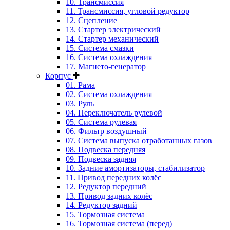
10. Трансмиссия
11. Трансмиссия, угловой редуктор
12. Сцепление
13. Стартер электрический
14. Стартер механический
15. Система смазки
16. Система охлаждения
17. Магнето-генератор
Корпус
01. Рама
02. Система охлаждения
03. Руль
04. Переключатель рулевой
05. Система рулевая
06. Фильтр воздушный
07. Система выпуска отработанных газов
08. Подвеска передняя
09. Подвеска задняя
10. Задние амортизаторы, стабилизатор
11. Привод передних колёс
12. Редуктор передний
13. Привод задних колёс
14. Редуктор задний
15. Тормозная система
16. Тормозная система (перед)