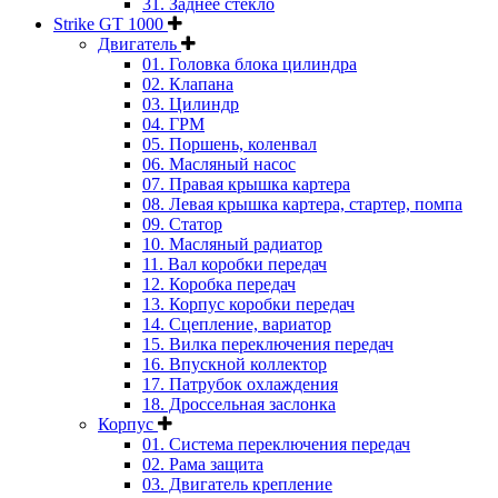
31. Заднее стекло
Strike GT 1000
Двигатель
01. Головка блока цилиндра
02. Клапана
03. Цилиндр
04. ГРМ
05. Поршень, коленвал
06. Масляный насос
07. Правая крышка картера
08. Левая крышка картера, стартер, помпа
09. Статор
10. Масляный радиатор
11. Вал коробки передач
12. Коробка передач
13. Корпус коробки передач
14. Сцепление, вариатор
15. Вилка переключения передач
16. Впускной коллектор
17. Патрубок охлаждения
18. Дроссельная заслонка
Корпус
01. Система переключения передач
02. Рама защита
03. Двигатель крепление