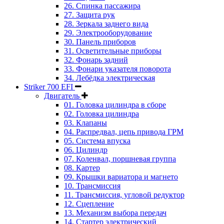
26. Спинка пассажира
27. Защита рук
28. Зеркала заднего вида
29. Электрооборудование
30. Панель приборов
31. Oсветительные приборы
32. Фонарь задний
33. Фонари указателя поворота
34. Лебёдка электрическая
Striker 700 EFI
Двигатель
01. Головка цилиндра в сборе
02. Головка цилиндра
03. Клапаны
04. Распредвал, цепь привода ГРМ
05. Система впуска
06. Цилиндр
07. Коленвал, поршневая группа
08. Картер
09. Крышки вариатора и магнето
10. Трансмиссия
11. Трансмиссия, угловой редуктор
12. Сцепление
13. Механизм выбора передач
14. Стартер электрический