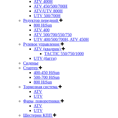
ATV 400H
ATV 450/500/700H
ATV/UTV 800H
UTV 500/700H
Редуктор передний
800 HiSun
ATV 400
ATV 500/700/550/750
UTV 400/500/700H, ATV 450H
Рулевое управление
ATV (квадрик)
TACTIC 550/750/1000
UTV (багги)
Сиденье
Стартер
400-450 HiSun
500-700 HiSun
800 HiSun
Тормозная система
ATV
UTV
Фары, поворотники
ATV
UTV
Шестерни КПП