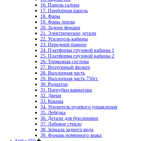
16. Панель салона
17. Приборная панель
18. Фары
19. Фары линзы
20. Задние фонари
21. Электрические детали
22. Усилитель кабины
23. Передний бампер
24. Платформа грузовой кабины 1
25. Платформа грузовой кабины 2
26. Тормозная система
27. Воздушный фильтр
28. Выхлопная часть
29. Выхлопная часть 750cc
30. Радиатор
31. Патрубки вариатора
32. Двери
33. Крыша
34. Усилитель рулевого управления
35. Лебёдка
36. Детали для буксировки
37. Лобовое стекло
38. Зеркала заднего вида
39. Фонарь номерного знака
Strike 550