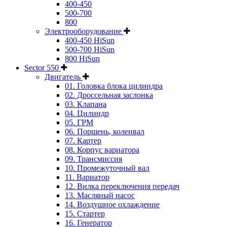
400-450
500-700
800
Электрооборудование
400-450 HiSun
500-700 HiSun
800 HiSun
Sector 550
Двигатель
01. Головка блока цилиндра
02. Дроссельная заслонка
03. Клапана
04. Цилиндр
05. ГРМ
06. Поршень, коленвал
07. Картер
08. Корпус вариатора
09. Трансмиссия
10. Промежуточный вал
11. Вариатор
12. Вилка переключения передач
13. Масляный насос
14. Воздушное охлаждение
15. Стартер
16. Генератор