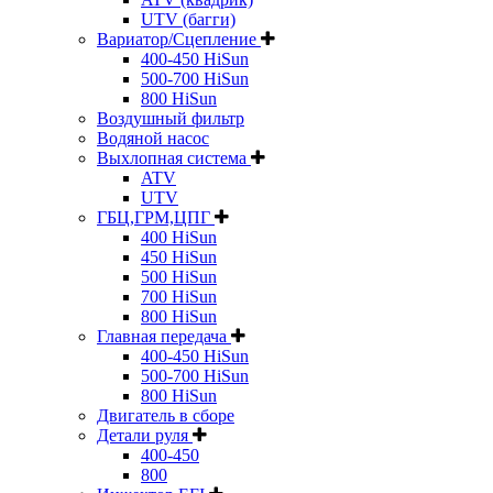
UTV (багги)
Вариатор/Сцепление
400-450 HiSun
500-700 HiSun
800 HiSun
Воздушный фильтр
Водяной насос
Выхлопная система
ATV
UTV
ГБЦ,ГРМ,ЦПГ
400 HiSun
450 HiSun
500 HiSun
700 HiSun
800 HiSun
Главная передача
400-450 HiSun
500-700 HiSun
800 HiSun
Двигатель в сборе
Детали руля
400-450
800