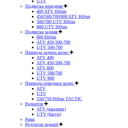
UTV
Подвеска передняя
400 ATV HiSun
450/500/700/800 ATV HiSun
500/700 UTV HiSun
800 UTV HiSun
Подвеска задняя
800 HiSun
ATV 450-500-700
UTV 500-700
Привода задних колес
ATV 400
ATV 450-500-700
ATV 800
UTV 500/700
UTV 800
Привода передних колес
ATV
UTV
550/750 HiSun TACTIC
Радиатор
ATV (квадрик)
UTV (багги)
Рама
Редуктор задний