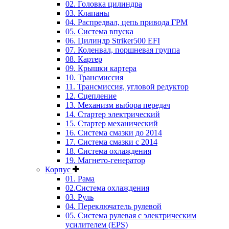
02. Головка цилиндра
03. Клапаны
04. Распредвал, цепь привода ГРМ
05. Система впуска
06. Цилиндр Striker500 EFI
07. Коленвал, поршневая группа
08. Картер
09. Крышки картера
10. Трансмиссия
11. Трансмиссия, угловой редуктор
12. Сцепление
13. Механизм выбора передач
14. Стартер электрический
15. Стартер механический
16. Система смазки до 2014
17. Система смазки c 2014
18. Система охлаждения
19. Магнето-генератор
Корпус
01. Рама
02.Система охлаждения
03. Руль
04. Переключатель рулевой
05. Система рулевая с электрическим
усилителем (EPS)