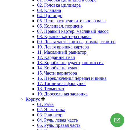
02. Головка цилиндра
03. Клапана
04. Цилиндр
05. Цепь распределительного вала
06. Коленвал, поршень
07. Правый картер, масляный насос
08. Крышка картера правая
09. Левая часть картера, помпа, стартер
10. Левая крышка картера
11. Маслянный радиатор
12. Карданный вал
13. Коробка передач трансмиссия
14. Коробка передач
15. Части вариатора
16. Переключения передач и вилка
17. Топливная форсунка
18. Термостат
19. Дроссельная заслонка
Корпус
01. Рама
02. Электрика
03. Радиатор
04. Руль. левая часть
05. Руль. правая часть