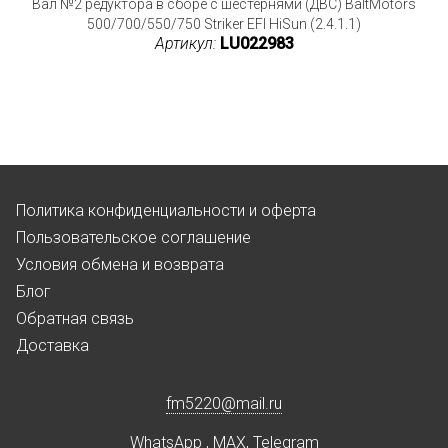
Вал №2 редуктора в сборе с шестернями (ДВС) BaltMotors
500/700/550/750 Striker EFI HiSun (2.4.1.1)
Артикул:
LU022983
Политика конфиденциальности и оферта
Пользовательское соглашение
Условия обмена и возврата
Блог
Обратная связь
Доставка
fm5220
@
mail.ru
WhatsApp
,
MAX
,
Telegram