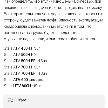
Как определить, что втулки изношены? Во-первых, при
шприцевании шприц очень легко продавливает смазку.
Во-вторых, если покачать заднее колесо из стороны в
сторону, будет заметен люфт. Опасность эксплуатации
квадроцикла с изношенными втулками в том, что
повышенная нагрузка будет передаваться на
ступичные подшипники, и они тоже выйдут из строя.
Stels ATV
450H
HiSun
Stels ATV
500H
HiSun
Stels ATV
500H EFI
HiSun
Stels
ATV
700H
HiSun
Stels
ATV
700H EFI
HiSun
Stels
ATV 600 Leopard
Stels
UTV 800H
HiSun
Выбрать