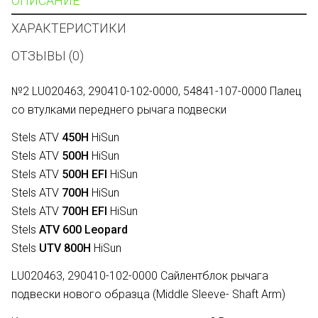
ОПИСАНИЕ
ХАРАКТЕРИСТИКИ
ОТЗЫВЫ (0)
№2 LU020463, 290410-102-0000, 54841-107-0000 Палец
со втулками переднего рычага подвески
Stels ATV
450H
HiSun
Stels ATV
500H
HiSun
Stels ATV
500H EFI
HiSun
Stels ATV
700H
HiSun
Stels ATV
700H EFI
HiSun
Stels
ATV 600 Leopard
Stels
UTV 800H
HiSun
LU020463,
290410-102-0000
Сайлентблок рычага
подвески нового образца (Middle Sleeve- Shaft Arm)