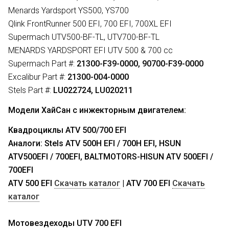
Menards Yardsport YS500, YS700
Qlink FrontRunner 500 EFI, 700 EFI, 700XL EFI
Supermach UTV500-BF-TL, UTV700-BF-TL
MENARDS YARDSPORT EFI UTV 500 & 700 cc
Supermach Part #:
21300-F39-0000, 90700-F39-0000
Excalibur Part #:
21300-004-0000
Stels Part #:
LU022724, LU020211
Модели ХайСан с
инжекторным
двигателем:
Квадроциклы ATV 500/700 EFI
Аналоги:
Stels ATV 500Н EFI / 700Н EFI, HSUN
ATV500EFI / 700EFI, BALTMOTORS-HISUN ATV 500EFI /
700EFI
ATV 500 EFI
Скачать каталог
| ATV 700 EFI
Скачать
каталог
Мотовездеходы UTV 700 EFI