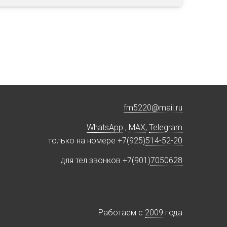
fm5220
@
mail.ru
WhatsApp
,
MAX
,
Telegram
только на номере +7(925)
514-52-20
для тел.звонков +7(901)
7050628
Работаем c
2009
года