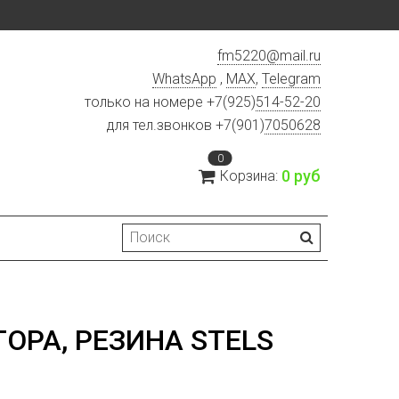
fm5220
@
mail.ru
WhatsApp
,
MAX
,
Telegram
только на номере +7(925)
514-52-20
для тел.звонков +7(901)
7050628
0
0 руб
Корзина:
ОРА, РЕЗИНА STELS