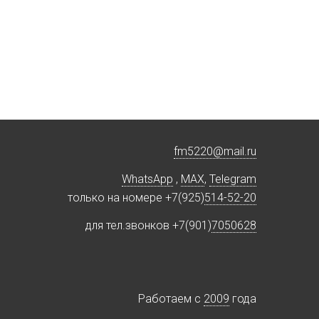
fm5220
@
mail.ru
WhatsApp
,
MAX
,
Telegram
только на номере +7(925)
514-52-20
для тел.звонков +7(901)
7050628
Работаем c
2009
года