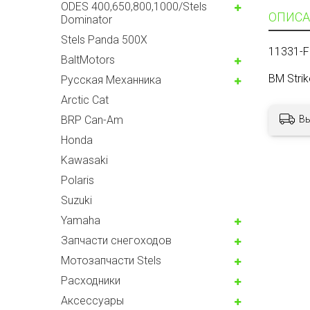
ODES 400,650,800,1000/Stels
ОПИСА
Dominator
Stels Panda 500X
11331-F
BaltMotors
BM Stri
Русская Механника
Arctic Cat
BRP Can-Am
В
Honda
Kawasaki
Polaris
Suzuki
Yamaha
Запчасти снегоходов
Мотозапчасти Stels
Расходники
Аксессуары