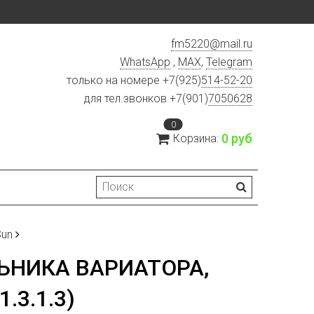
fm5220
@
mail.ru
WhatsApp
,
MAX
,
Telegram
только на номере +7(925)
514-52-20
для тел.звонков +7(901)
7050628
0
0 руб
Корзина:
Sun
НИКА ВАРИАТОРА,
.3.1.3)